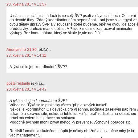
23. května 2017 v 13:57
U nás na speciálních třídách jsme celý ŠVP psali ve čtyřech lidech .Od první
do deváté třídy. ´Žádný koordinátor nám nepomáhal. Loni jsme s kolegyní ve
dvou dělaly úpravy ŠVP a v současné době budeme, opět ve dvou, dělat cel
předělávky, protože máme děti s LMP, tudíž musíme zapracovat minimální
výstupy. Bez koordinátora, který ve škole je,ale nedělá.
Anonymni z 21:30
řekl(a)...
23. května 2017 v 14:11
A týká se to jen koordinátorů ŠVP?
poste.restante
řekl(a)...
23. května 2017 v 14:42
A týká se to jen koordinátorů ŠVP?
Vůbec ne. Týká se to prakticky všech "příplatkových funkcí".
Někde je koordinátor ICT děvečka pro všechno, počínaje zaseklým papírem 
tiskárně a správou sítě, někde si tuhle funkci "přibral" ředitel, a na skutečnou
práci má externího správce na smlouvu.
Podobně bychom mohli pitvat metodiky prevence, výchovné poradce atd.
Rozlišit formální a skutečnou náplň je někdy obtížné a do značné míry je to
věc managementu.