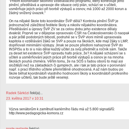
"Přitom koordinátor školního vzdělávacího programu, který kontroluje jeho
plnění, předělává a upravuje dle situace celý plán, schází se s učiteli,
usměrňuje jejich práci při tvorbě výstupů a osnov, má 1000 až 2000 korun a
žádný snížený úvazek."
On na nějaké škole toto koordinátor ŠVP dělá? Kontrola plnění ŠVP je
jednoznačně záležitost ředitele školy a nikoliv nějakého koordinátora.
Předělávání a úpravy ŠVP ZV se za celou dobu jeho existence dělaly
dvakrát. Poprvé se v dějepise opravovalo ČSR na Československo či naopa
a pár ještě podobných blbostí, podruhé se v ŠVP vloni mírně upravovala
kapitola o vzdělávání žáků se SVP a pouze na školách, kde mají žáky s LMP,
doplňovali minimální výstupy. Jinak se pouze předloni nahazoval ŠVP do
INSPISu a to si u nás dělal každý učitel za svůj předmět a ročník sám. Takže
za deset let existence ŠVP opravdu hafo práce, že? A nějaké scházení se s
učiteli a usměrňování jejich práce při tvorbě výstupů a osnov je na mnoha
školách pouhá chiméra. Věřím tomu, že na SOŠ s řadou oborů to mají asi
složitější než na základkách či gymplech, ale i tak je tato práce v porovnání
např. s prací třídního učitele přemrštěně ohodnocená. A až nám budou po
škole běhat koordinátoři vlastního hodnocení školy a koordinátoři profesního
rozvoje učitelů, tak bude ještě veseleji.
Radek Sárközi
řekl(a)...
23. května 2017 v 10:31
Výzva senátorům k zamítnutí kariérního řádu má už 5.800 signatářů:
http://www.pedagogicka-komora.cz
poste.restante
řekl(a)...