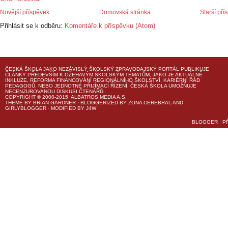
Novější příspěvek
Domovská stránka
Starší pří
Přihlásit se k odběru:
Komentáře k příspěvku (Atom)
ČESKÁ ŠKOLA
JAKO NEZÁVISLÝ ŠKOLSKÝ ZPRAVODAJSKÝ PORTÁL PUBLIKUJE
ČLÁNKY PŘEDEVŠÍM K OŽEHAVÝM ŠKOLSKÝM TÉMATŮM, JAKO JE AKTUÁLNĚ
INKLUZE, REFORMA FINANCOVÁNÍ REGIONÁLNÍHO ŠKOLSTVÍ, KARIÉRNÍ ŘÁD
PEDAGOGŮ, NEBO JEDNOTNÉ PŘIJÍMACÍ ŘÍZENÍ.
ČESKÁ ŠKOLA
UMOŽŇUJE
NECENZUROVANOU DISKUSI ČTENÁŘŮ.
COPYRIGHT © 2000-2015· ALBATROS MEDIA A.S.
THEME
BY
BRIAN GARDNER
· BLOGGERIZED BY
ZONA CEREBRAL
AND
GIRLYBLOGGER
· MODIFIED BY
J4W
BLOGGER
·
P