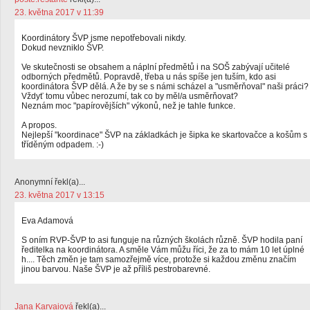
23. května 2017 v 11:39
Koordinátory ŠVP jsme nepotřebovali nikdy.
Dokud nevzniklo ŠVP.
Ve skutečnosti se obsahem a náplní předmětů i na SOŠ zabývají učitelé
odborných předmětů. Popravdě, třeba u nás spíše jen tuším, kdo asi
koordinátora ŠVP dělá. A že by se s námi scházel a "usměrňoval" naši práci?
Vždyť tomu vůbec nerozumí, tak co by měl/a usměrňovat?
Neznám moc "papírovějších" výkonů, než je tahle funkce.
A propos.
Nejlepší "koordinace" ŠVP na základkách je šipka ke skartovačce a košům s
tříděným odpadem. :-)
Anonymní řekl(a)...
23. května 2017 v 13:15
Eva Adamová
S oním RVP-ŠVP to asi funguje na různých školách různě. ŠVP hodila paní
ředitelka na koordinátora. A směle Vám můžu říci, že za to mám 10 let úplné
h.... Těch změn je tam samozřejmě více, protože si každou změnu značím
jinou barvou. Naše ŠVP je až příliš pestrobarevné.
Jana Karvaiová
řekl(a)...