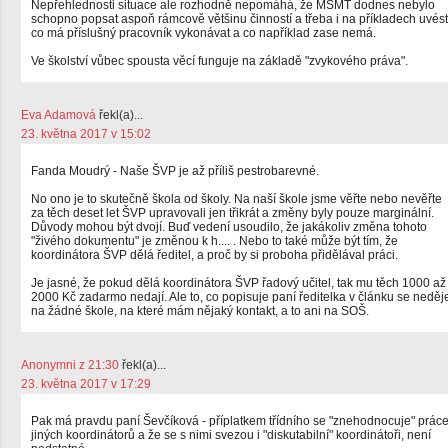
Nepřehlednosti situace ale rozhodně nepomáhá, že MŠMT dodnes nebylo
schopno popsat aspoň rámcově většinu činností a třeba i na příkladech uvést
co má příslušný pracovník vykonávat a co například zase nemá.
Ve školství vůbec spousta věcí funguje na základě "zvykového práva".
Eva Adamová
řekl(a)...
23. května 2017 v 15:02
Fanda Moudrý - Naše ŠVP je až příliš pestrobarevné.
No ono je to skutečně škola od školy. Na naší škole jsme věřte nebo nevěřte
za těch deset let ŠVP upravovali jen třikrát a změny byly pouze marginální.
Důvody mohou být dvojí. Buď vedení usoudilo, že jakákoliv změna tohoto
"živého dokumentu" je změnou k h.... . Nebo to také může být tím, že
koordinátora ŠVP dělá ředitel, a proč by si proboha přidělával práci.
Je jasné, že pokud dělá koordinátora ŠVP řadový učitel, tak mu těch 1000 až
2000 Kč zadarmo nedají. Ale to, co popisuje paní ředitelka v článku se neděj
na žádné škole, na které mám nějaký kontakt, a to ani na SOŠ.
Anonymni z 21:30
řekl(a)...
23. května 2017 v 17:29
Pak má pravdu paní Ševčíková - příplatkem třídního se "znehodnocuje" prác
jiných koordinátorů a že se s nimi svezou i "diskutabilní" koordinátoři, není