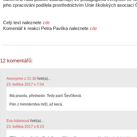
jeho zpracování podílela prostřednictvím Unie školských asociací 
Celý text naleznete
zde
Komentář k reakci Petra Pavlíka naleznete
zde
12 komentářů:
Anonymni z 21:30
řekl(a)...
23. května 2017 v 7:54
Má pravdu, předsedo. Tedy paní Ševčíková.
Pán z ministerstva mlží, až kecá.
Eva Adamová
řekl(a)...
23. května 2017 v 8:23