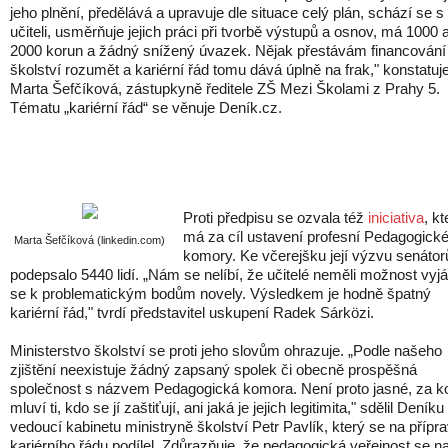
jeho plnění, předělává a upravuje dle situace celý plán, schází se s
učiteli, usměrňuje jejich práci při tvorbě výstupů a osnov, má 1000 
2000 korun a žádný snížený úvazek. Nějak přestávám financování
školství rozumět a kariérní řád tomu dává úplně na frak," konstatuj
Marta Šefčíková, zástupkyně ředitele ZŠ Mezi Školami z Prahy 5.
Tématu „kariérní řád“ se věnuje Deník.cz.
Proti předpisu se ozvala též
iniciativa
, kt
má za cíl ustavení profesní Pedagogick
Marta Šefčíková (linkedin.com)
komory. Ke včerejšku její výzvu senáto
podepsalo 5440 lidí. „Nám se nelíbí, že učitelé neměli možnost vyjá
se k problematickým bodům novely. Výsledkem je hodně špatný
kariérní řád," tvrdí představitel uskupení Radek Sárközi.
Ministerstvo školství se proti jeho slovům ohrazuje. „Podle našeho
zjištění neexistuje žádný zapsaný spolek či obecně prospěšná
společnost s názvem Pedagogická komora. Není proto jasné, za k
mluví ti, kdo se jí zaštiťují, ani jaká je jejich legitimita," sdělil Deníku
vedoucí kabinetu ministryně školství Petr Pavlík, který se na přípr
kariérního řádu podílel. Zdůrazňuje, že pedagogická veřejnost se n