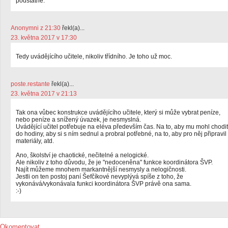
podstatné.
Anonymni z 21:30
řekl(a)...
23. května 2017 v 17:30
Tedy uvádějícího učitele, nikoliv třídního. Je toho už moc.
poste.restante
řekl(a)...
23. května 2017 v 21:13
Tak ona vůbec konstrukce uvádějícího učitele, který si může vybrat peníze,
nebo peníze a snížený úvazek, je nesmyslná.
Uvádějící učitel potřebuje na eléva především čas. Na to, aby mu mohl chodit
do hodiny, aby si s ním sednul a probral potřebné, na to, aby pro něj připravil
materiály, atd.
Ano, školství je chaotické, nečitelné a nelogické.
Ale nikoliv z toho důvodu, že je "nedoceněna" funkce koordinátora ŠVP.
Najít můžeme mnohem markantnější nesmysly a nelogičnosti.
Jestli on ten postoj paní Šefčíkové nevyplývá spíše z toho, že
vykonává/vykonávala funkci koordinátora ŠVP právě ona sama.
:-)
Okomentovat