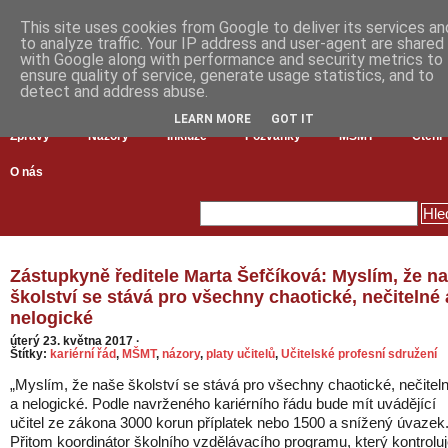
This site uses cookies from Google to deliver its services an
to analyze traffic. Your IP address and user-agent are shared
with Google along with performance and security metrics to
ensure quality of service, generate usage statistics, and to
detect and address abuse.
LEARN MORE
GOT IT
Zprávy
Názory
Inkluze
Pozvánky
MŠMT
Čtení
O nás
Zástupkyně ředitele Marta Šefčíková: Myslím, že n
školství se stává pro všechny chaotické, nečitelné 
nelogické
úterý 23. května 2017
·
Štítky:
kariérní řád
,
MŠMT
,
názory
,
platy učitelů
,
Učitelské profesní sdružení
„Myslím, že naše školství se stává pro všechny chaotické, nečitel
a nelogické. Podle navrženého kariérního řádu bude mít uvádějící
učitel ze zákona 3000 korun příplatek nebo 1500 a snížený úvazek
Přitom koordinátor školního vzdělávacího programu, který kontrolu