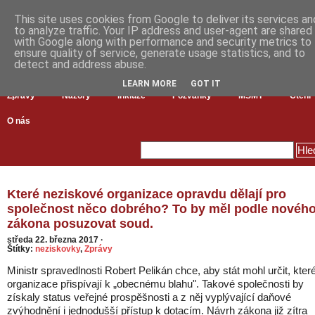
This site uses cookies from Google to deliver its services an
to analyze traffic. Your IP address and user-agent are shared
with Google along with performance and security metrics to
ensure quality of service, generate usage statistics, and to
detect and address abuse.
LEARN MORE
GOT IT
Zprávy
Názory
Inkluze
Pozvánky
MŠMT
Čtení
O nás
Které neziskové organizace opravdu dělají pro
společnost něco dobrého? To by měl podle novéh
zákona posuzovat soud.
středa 22. března 2017
·
Štítky:
neziskovky
,
Zprávy
Ministr spravedlnosti Robert Pelikán chce, aby stát mohl určit, kter
organizace přispívají k „obecnému blahu". Takové společnosti by
získaly status veřejné prospěšnosti a z něj vyplývající daňové
zvýhodnění i jednodušší přístup k dotacím. Návrh zákona již zítra