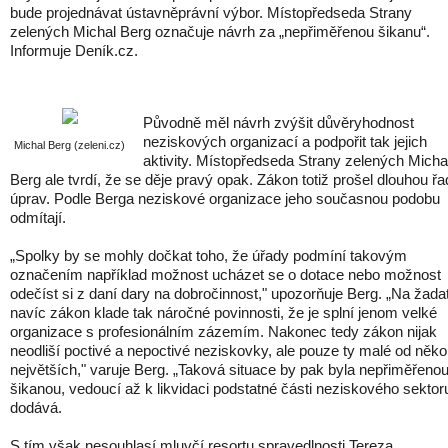
bude projednávat ústavněprávní výbor. Místopředseda Strany
zelených Michal Berg označuje návrh za „nepřiměřenou šikanu“.
Informuje Deník.cz.
Původně měl návrh zvýšit důvěryhodnost
neziskových organizací a podpořit tak jejich
Michal Berg (zeleni.cz)
aktivity. Místopředseda Strany zelených Micha
Berg ale tvrdí, že se děje pravý opak. Zákon totiž prošel dlouhou ř
úprav. Podle Berga neziskové organizace jeho současnou podobu
odmítají.
„Spolky by se mohly dočkat toho, že úřady podmíní takovým
označením například možnost ucházet se o dotace nebo možnost
odečíst si z daní dary na dobročinnost," upozorňuje Berg. „Na žada
navíc zákon klade tak náročné povinnosti, že je splní jenom velké
organizace s profesionálním zázemím. Nakonec tedy zákon nijak
neodliší poctivé a nepoctivé neziskovky, ale pouze ty malé od něko
největších," varuje Berg. „Taková situace by pak byla nepřiměřeno
šikanou, vedoucí až k likvidaci podstatné části neziskového sektoru
dodává.
S tím však nesouhlasí mluvčí resortu spravedlnosti Tereza