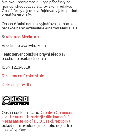
školskou problematiku. Tyto příspěvky se
nemusí shodovat se stanoviskem redakce
České školy a jsou uveřejňovány jako podnět
k dalším diskusím.
Obsah článků nemusí vyjadřovat stanovisko
redakce nebo vydavatele Albatros Media, a.s.
©
Albatros Media, a.s.
Všechna práva vyhrazena.
Tento server dodržuje právní předpisy
o ochraně osobních údajů.
ISSN 1213-6018
Reklama na České škole
Diskusní pravidla
Obsah podléhá licenci
Creative Commons
Uveďte autora-Neužívejte dílo komerčně-
Nezasahujte do díla 3.0 Česká republika
,
p
okud není uvedeno jinak nebo nejde-li o
tiskové zprávy.