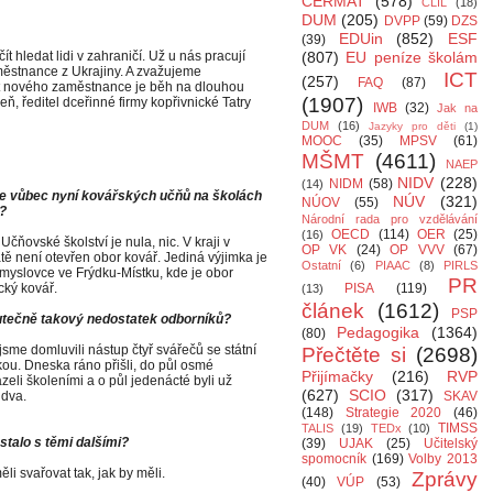
CERMAT
(578)
CLIL
(18)
DUM
(205)
DVPP
(59)
DZS
EDUin
(852)
ESF
(39)
t hledat lidi v zahraničí. Už u nás pracují
(807)
EU peníze školám
aměstnance z Ukrajiny. A zvažujeme
ICT
(257)
FAQ
(87)
učit nového zaměstnance je běh na dlouhou
(1907)
ň, ředitel dceřinné firmy kopřivnické Tatry
IWB
(32)
Jak na
DUM
(16)
Jazyky pro děti
(1)
MOOC
(35)
MPSV
(61)
MŠMT
(4611)
NAEP
NIDV
(228)
NIDM
(58)
(14)
je vůbec nyní kovářských učňů na školách
NÚV
(321)
NÚOV
(55)
i?
Národní rada pro vzdělávání
OECD
(114)
OER
(25)
(16)
Učňovské školství je nula, nic. V kraji v
OP VK
(24)
OP VVV
(67)
tě není otevřen obor kovář. Jediná výjimka je
Ostatní
(6)
PIAAC
(8)
PIRLS
myslovce ve Frýdku-Místku, kde je obor
PR
ký kovář.
PISA
(119)
(13)
článek
(1612)
PSP
utečně takový nedostatek odborníků?
Pedagogika
(1364)
(80)
jsme domluvili nástup čtyř svářečů se státní
Přečtěte si
(2698)
ou. Dneska ráno přišli, do půl osmé
Přijímačky
(216)
RVP
zeli školeními a o půl jedenácté byli už
(627)
SCIO
(317)
dva.
SKAV
(148)
Strategie 2020
(46)
TIMSS
TALIS
(19)
TEDx
(10)
stalo s těmi dalšími?
(39)
UJAK
(25)
Učitelský
spomocník
(169)
Volby 2013
i svařovat tak, jak by měli.
Zprávy
(40)
VÚP
(53)