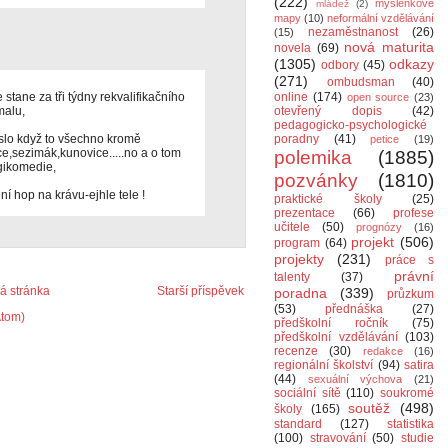
(222)
myšlenkové
mládež
(2)
mapy
(10)
neformální vzdělávání
nezaměstnanost
(26)
(15)
nová maturita
novela
(69)
(1305)
odkazy
odbory
(45)
(271)
ombudsman
(40)
 stane za tři týdny rekvalifikačního
online
(174)
open source
(23)
malu,
otevřený dopis
(42)
pedagogicko-psychologické
eslo když to všechno kromě
poradny
(41)
petice
(19)
e,sezimák,kunovice.....no a o tom
polemika
(1885)
agikomedie,
pozvánky
(1810)
ní hop na krávu-ejhle tele !
praktické školy
(25)
prezentace
(66)
profese
učitele
(50)
prognózy
(16)
projekt
(506)
program
(64)
projekty
(231)
práce s
právní
talenty
(37)
 stránka
Starší příspěvek
poradna
(339)
průzkum
(53)
přednáška
(27)
Atom)
předškolní ročník
(75)
předškolní vzdělávání
(103)
recenze
(30)
redakce
(16)
regionální školství
(94)
satira
(44)
sexuální výchova
(21)
sociální sítě
(110)
soukromé
soutěž
(498)
školy
(165)
standard
(127)
statistika
(100)
stravování
(50)
studie