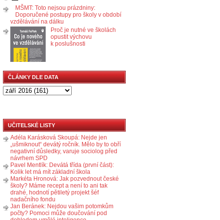
MŠMT: Toto nejsou prázdniny:
Doporučené postupy pro školy v období
vzdělávání na dálku
Proč je nutné ve školách
opustit výchovu
k poslušnosti
ČLÁNKY DLE DATA
UČITELSKÉ LISTY
Adéla Karásková Skoupá: Nejde jen
„ušmiknout“ devátý ročník. Mělo by to obří
negativní důsledky, varuje sociolog před
návrhem SPD
Pavel Mentlík: Devátá třída (první část):
Kolik let má mít základní škola
Markéta Hronová: Jak pozvednout české
školy? Máme recept a není to ani tak
drahé, hodnotí pětiletý projekt šéf
nadačního fondu
Jan Beránek: Nejdou vašim potomkům
počty? Pomoci může doučování pod
dohledem umělé inteligence