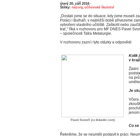
úterý 20. září 2016
·
Štítky:
názory
,
učňovské školství
„Dostali jsme se do situace, kdy jsme museli začí
Poláci i Bulhaři, v nejbližší době přivezeme z
vytvoření vlastního učiliště. Zaškolit nebo za
trať,“ říká v rozhovoru pro MF DNES Pavel Svore
– společnosti Tatra Metalurgie.
V rozhovoru zazní i tyto otázky a odpovědi:
Kolik 
v kraj
Žádní. 
podsta
na prů
umělec
Je sk
Včera 
zkoušk
prochá
jenom 
Pavel Svoreň (cz.linkedin.com)
Co se 
Řekněme, že se neuměli postavit k práci. Neuměl