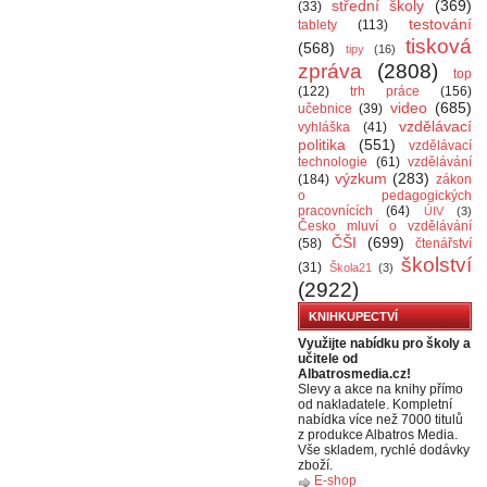
střední školy
(369)
(33)
testování
tablety
(113)
tisková
(568)
tipy
(16)
zpráva
(2808)
top
(122)
trh práce
(156)
video
(685)
učebnice
(39)
vzdělávací
vyhláška
(41)
politika
(551)
vzdělávací
technologie
(61)
vzdělávání
výzkum
(283)
(184)
zákon
o pedagogických
pracovnících
(64)
ÚIV
(3)
Česko mluví o vzdělávání
ČŠI
(699)
(58)
čtenářství
školství
(31)
Škola21
(3)
(2922)
KNIHKUPECTVÍ
Využijte nabídku pro školy a
učitele od
Albatrosmedia.cz!
Slevy a akce na knihy přímo
od nakladatele. Kompletní
nabídka více než 7000 titulů
z produkce Albatros Media.
Vše skladem, rychlé dodávky
zboží.
E-shop