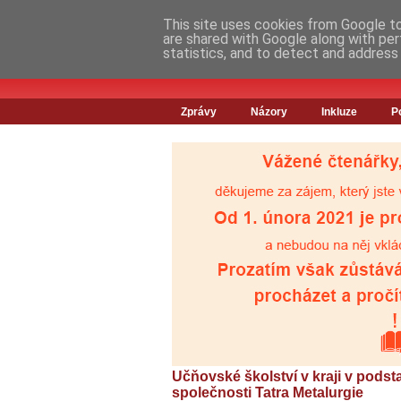
This site uses cookies from Google to 
are shared with Google along with per
statistics, and to detect and address
Zprávy
Názory
Inkluze
P
Učňovské školství v kraji v podstat
společnosti Tatra Metalurgie