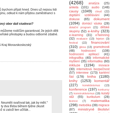
(4268)
analýza
(25)
anketa
(101)
audio
(148)
 bychom přijali hned. Dnes už nejsou lidi
causy
(1049)
cloud
(22)
rajinu, odkud k nám přijdou zaměstnanci s
digitální vzdělávání
(44)
dokument
diskuse
(65)
(1094)
domácí výuka
(28)
kový obor dali studovat?
dětské
dotační program
(21)
 můžeme rodičům garantovat, že jejich děti
e-knihy
(323)
skupiny
(52)
zeňské přestupky a budou odborně zdatné.
e-learning
(31)
eTwinning
(32)
evaluace
(13)
fejeton
(3)
financování
festival
(22)
S Kraj Moravskoslezský
(310)
gramotnosti
glosa
(13)
(48)
hodnocení
(108)
hodnocení aplikací
(41)
infografika
(40)
informatické
myšlení
(35)
informatika
(60)
inkluze
(1194)
inovace
(30)
internetová bezpečnost
(57)
interview
(173)
kariérní
kniha
(1180)
řád
(178)
knihy
(1253)
komentář
(227)
konektivismus
(13)
konference
(197)
konkursy
kulatý
(7)
konstruktivismus
(19)
stůl
(55)
kurikulum
(28)
matematika
licence
(7)
 Neuměli svařovat tak, jak by měli."
(298)
metodika
(39)
migrace
o ty dva třeba během týdne zkusit
ministryně školství
(87)
ž si založí ten učňák...