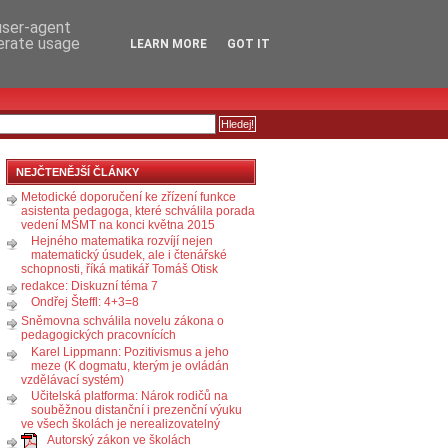
RSS
KOMENTÁŘE
 user-agent
nerate usage
LEARN MORE
GOT IT
NEJČTENĚJŠÍ ČLÁNKY
Metodické doporučení ke zřízení funkce
asistenta pedagoga, které schválila porada
vedení MŠMT na konci května 2015
Hejného matematika rozvíjí nejen
matematický úsudek, ale i čtenářské
schopnosti, říká matikář Tomáš Otisk
redakce: Diskuzní téma 7
Ondřej Šteffl: 4+3=8
Sněmovna schválila novelu zákona o
pedagogických pracovnících
Karel Lippmann: Pozitivismus a jeho
meze (K dogmatu, kterým je ovládán
vzdělávací systém)
Učitelská platforma: Nárok rodičů na
souběžnou distanční i prezenční výuku
ve všech školách je nerealizovatelný
Autorský zákon ve školách