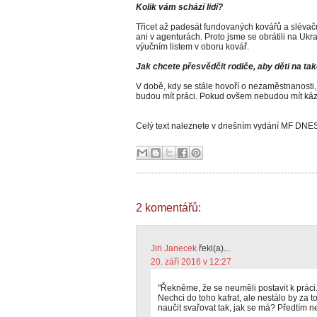
Kolik vám schází lidí?
Třicet až padesát fundovaných kovářů a slévačů
ani v agenturách. Proto jsme se obrátili na Uk
výučním listem v oboru kovář.
Jak chcete přesvědčit rodiče, aby děti na ta
V době, kdy se stále hovoří o nezaměstnanosti,
budou mít práci. Pokud ovšem nebudou mít ká
Celý text naleznete v dnešním vydání MF DNE
2 komentářů:
Jiri Janecek
řekl(a)...
20. září 2016 v 12:27
"Řekněme, že se neuměli postavit k práci.
Nechci do toho kafrat, ale nestálo by za t
naučit svařovat tak, jak se má? Předtím ne