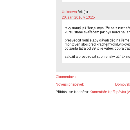
Unknown
řekl(a)...
20. září 2016 v 13:25
taky dobrý ježíšek,si myslí,že se z kuchaře
kurzu stane svařečem jak byli borci na ja
přesvědčit rodiče,aby dávali děti na řem
montoven stojí před krachem?okd,vítkovic
co zařila tatra od 89 to je vůbec dobrá tr
založit a provozovat strojírenský učňák ne
Okomentovat
Novější příspěvek
Domovská
Přihlásit se k odběru:
Komentáře k příspěvku (