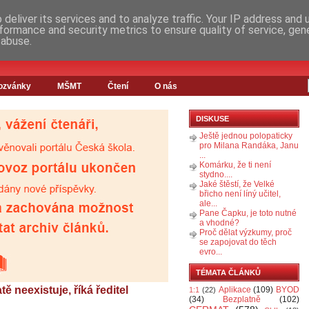
deliver its services and to analyze traffic. Your IP address and
formance and security metrics to ensure quality of service, ge
 abuse.
ozvánky
MŠMT
Čtení
O nás
DISKUSE
Ještě jednou polopaticky
pro Milana Randáka, Janu
...
Komárku, že ti není
stydno....
Jaké štěstí, že Velké
břicho není líný učitel,
ale...
Pane Čapku, je toto nutné
a vhodné?
Proč dělat výzkumy, proč
se zapojovat do těch
evro...
TÉMATA ČLÁNKŮ
ě neexistuje, říká ředitel
Aplikace
(109)
BYOD
1:1
(22)
(34)
Bezplatně
(102)