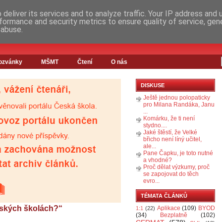
deliver its services and to analyze traffic. Your IP address and
formance and security metrics to ensure quality of service, ge
 abuse.
ozvánky
MŠMT
Čtení
O nás
DISKUSE
Ještě jednou polopaticky
pro Milana Randáka, Janu
...
Komárku, že ti není
stydno....
Jaké štěstí, že Velké
břicho není líný učitel,
ale...
Pane Čapku, je toto nutné
a vhodné?
Proč dělat výzkumy, proč
se zapojovat do těch
evro...
TÉMATA ČLÁNKŮ
eských školách?“
Aplikace
(109)
BYOD
1:1
(22)
(34)
Bezplatně
(102)