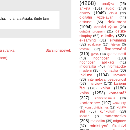
(4268)
analýza
(25)
anketa
(101)
audio
(148)
causy
(1049)
cloud
(22)
digitální vzdělávání
(44)
ha, indiána a Asiata. Bude tam
dokument
diskuse
(65)
(1094)
domácí výuka
(28)
dětské
dotační program
(21)
e-knihy
(323)
skupiny
(52)
e-learning
(31)
eTwinning
(32)
evaluace
(13)
fejeton
(3)
financování
festival
(22)
 stránka
Starší příspěvek
(310)
gramotnosti
glosa
(13)
Atom)
(48)
hodnocení
(108)
hodnocení aplikací
(41)
infografika
(40)
informatické
myšlení
(35)
informatika
(60)
inkluze
(1194)
inovace
(30)
internetová bezpečnost
(57)
interview
(173)
kariérní
kniha
(1180)
řád
(178)
knihy
(1253)
komentář
(227)
konektivismus
(13)
konference
(197)
konkursy
kulatý
(7)
konstruktivismus
(19)
stůl
(55)
kurikulum
(28)
matematika
licence
(7)
(298)
metodika
(39)
migrace
ministryně školství
(87)