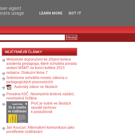
RSS
KOMENTÁŘE
 user-agent
nerate usage
LEARN MORE
GOT IT
NEJČTENĚJŠÍ ČLÁNKY
Metodické doporučení ke zřízení funkce
asistenta pedagoga, které schválila porada
vedení MŠMT na konci května 2015
redakce: Diskuzní téma 7
Sněmovna schválila novelu zákona o
pedagogických pracovnících
Autorský zákon ve školách
Poradna ASČ: Nesmyslná testová zadání,
nesmyslná čeština
Proč je nutné ve školách
opustit výchovu
k poslušnosti
Jan Koucun: Alternativní komunikace jako
prostředek vzdělávání