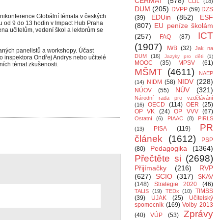
CERMAT
(578)
CLIL
(18)
DUM
(205)
DVPP
(59)
DZS
inikonference Globální témata v českých
EDUin
(852)
ESF
(39)
u od 9 do 13 hodin v Impact Hub Praha
(807)
EU peníze školám
ena učitelům, vedení škol a lektorům se
ICT
(257)
FAQ
(87)
(1907)
IWB
(32)
Jak na
ných panelistů a workshopy. Účast
DUM
(16)
Jazyky pro děti
(1)
ho inspektora Ondřej Andrys nebo učitelé
MOOC
(35)
MPSV
(61)
ních témat zkušenosti.
MŠMT
(4611)
NAEP
NIDV
(228)
NIDM
(58)
(14)
NÚV
(321)
NÚOV
(55)
Národní rada pro vzdělávání
OECD
(114)
OER
(25)
(16)
OP VK
(24)
OP VVV
(67)
Ostatní
(6)
PIAAC
(8)
PIRLS
PR
PISA
(119)
(13)
článek
(1612)
PSP
Pedagogika
(1364)
(80)
Přečtěte si
(2698)
Přijímačky
(216)
RVP
(627)
SCIO
(317)
SKAV
(148)
Strategie 2020
(46)
TIMSS
TALIS
(19)
TEDx
(10)
(39)
UJAK
(25)
Učitelský
spomocník
(169)
Volby 2013
Zprávy
(40)
VÚP
(53)