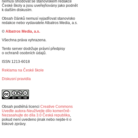
nemusí shodovat se stanoviskem redakce
České školy a jsou uveřejňovány jako podnět
k dalším diskusím.
Obsah článků nemusí vyjadřovat stanovisko
redakce nebo vydavatele Albatros Media, a.s.
©
Albatros Media, a.s.
Všechna práva vyhrazena.
Tento server dodržuje právní předpisy
o ochraně osobních údajů.
ISSN 1213-6018
Reklama na České škole
Diskusní pravidla
Obsah podléhá licenci
Creative Commons
Uveďte autora-Neužívejte dílo komerčně-
Nezasahujte do díla 3.0 Česká republika
,
p
okud není uvedeno jinak nebo nejde-li o
tiskové zprávy.