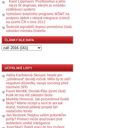
Karel Lippmann: Pozitivismus a jeho
meze (K dogmatu, kterým je ovládán
vzdělávací systém)
Vyhlášení dotačního programu MŠMT na
podporu aktivit v oblasti integrace cizinců
na území ČR v roce 2012
Šedesát signatářů dopisu premiérovi žádá
odvolání ministra Dobeše
ČLÁNKY DLE DATA
UČITELSKÉ LISTY
Adéla Karásková Skoupá: Nejde jen
„ušmiknout“ devátý ročník. Mělo by to obří
negativní důsledky, varuje sociolog před
návrhem SPD
Pavel Mentlík: Devátá třída (první část):
Kolik let má mít základní škola
Markéta Hronová: Jak pozvednout české
školy? Máme recept a není to ani tak
drahé, hodnotí pětiletý projekt šéf
nadačního fondu
Jan Beránek: Nejdou vašim potomkům
počty? Pomoci může doučování pod
dohledem umělé inteligence
Josef Mačí: Babiš vrací do hry zrušení