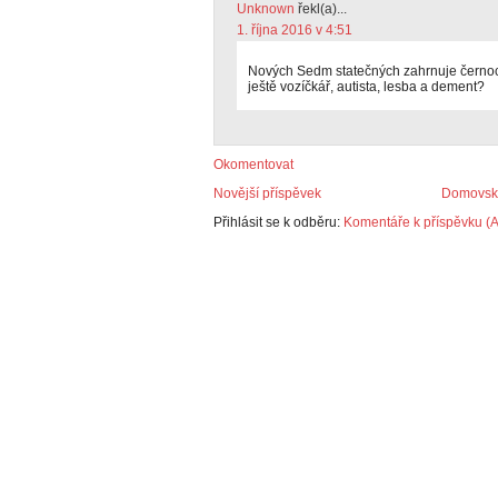
Unknown
řekl(a)...
1. října 2016 v 4:51
Nových Sedm statečných zahrnuje černoc
ještě vozíčkář, autista, lesba a dement?
Okomentovat
Novější příspěvek
Domovská
Přihlásit se k odběru:
Komentáře k příspěvku (