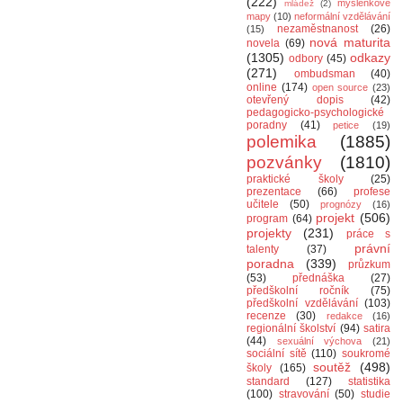
(222)
myšlenkové
mládež
(2)
mapy
(10)
neformální vzdělávání
nezaměstnanost
(26)
(15)
nová maturita
novela
(69)
(1305)
odkazy
odbory
(45)
(271)
ombudsman
(40)
online
(174)
open source
(23)
otevřený dopis
(42)
pedagogicko-psychologické
poradny
(41)
petice
(19)
polemika
(1885)
pozvánky
(1810)
praktické školy
(25)
prezentace
(66)
profese
učitele
(50)
prognózy
(16)
projekt
(506)
program
(64)
projekty
(231)
práce s
právní
talenty
(37)
poradna
(339)
průzkum
(53)
přednáška
(27)
předškolní ročník
(75)
předškolní vzdělávání
(103)
recenze
(30)
redakce
(16)
regionální školství
(94)
satira
(44)
sexuální výchova
(21)
sociální sítě
(110)
soukromé
soutěž
(498)
školy
(165)
standard
(127)
statistika
(100)
stravování
(50)
studie