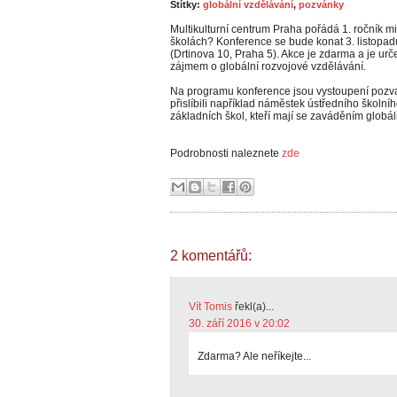
Štítky:
globální vzdělávání
,
pozvánky
Multikulturní centrum Praha pořádá 1. ročník m
školách? Konference se bude konat 3. listopad
(Drtinova 10, Praha 5). Akce je zdarma a je urč
zájmem o globální rozvojové vzdělávání.
Na programu konference jsou vystoupení pozva
přislíbili například náměstek ústředního školní
základních škol, kteří mají se zaváděním globál
Podrobnosti naleznete
zde
2 komentářů:
Vít Tomis
řekl(a)...
30. září 2016 v 20:02
Zdarma? Ale neříkejte...