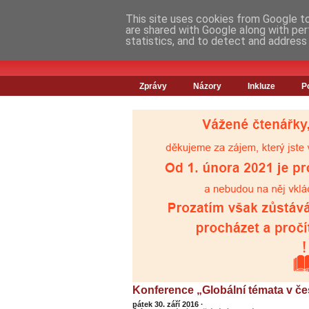
This site uses cookies from Google to 
are shared with Google along with per
statistics, and to detect and address
Zprávy
Názory
Inkluze
P
Konference „Globální témata v č
pátek 30. září 2016
·