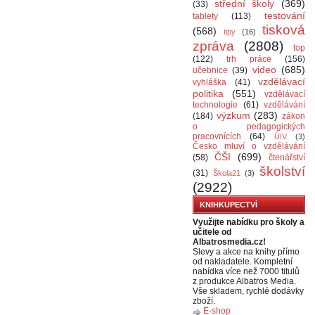
střední školy
(369)
(33)
testování
tablety
(113)
tisková
(568)
tipy
(16)
zpráva
(2808)
top
(122)
trh práce
(156)
video
(685)
učebnice
(39)
vzdělávací
vyhláška
(41)
politika
(551)
vzdělávací
technologie
(61)
vzdělávání
výzkum
(283)
(184)
zákon
o pedagogických
pracovnících
(64)
ÚIV
(3)
Česko mluví o vzdělávání
ČŠI
(699)
(58)
čtenářství
školství
(31)
Škola21
(3)
(2922)
KNIHKUPECTVÍ
Využijte nabídku pro školy a
učitele od
Albatrosmedia.cz!
Slevy a akce na knihy přímo
od nakladatele. Kompletní
nabídka více než 7000 titulů
z produkce Albatros Media.
Vše skladem, rychlé dodávky
zboží.
E-shop