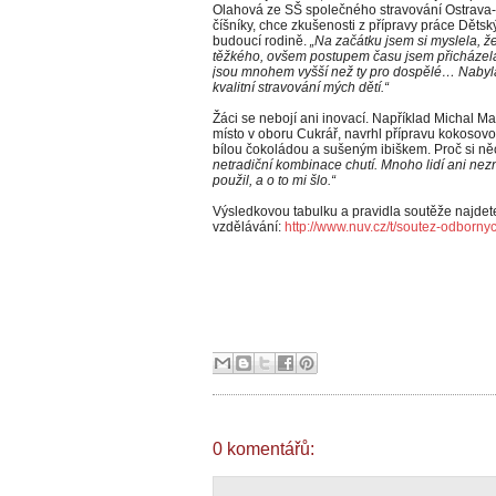
Olahová ze SŠ společného stravování Ostrava-H
číšníky, chce zkušenosti z přípravy práce Dětsk
budoucí rodině.
„Na začátku jsem si myslela, ž
těžkého, ovšem postupem času jsem přicházela
jsou mnohem vyšší než ty pro dospělé… Nabyla
kvalitní stravování mých dětí.“
Žáci se nebojí ani inovací. Například Michal Ma
místo v oboru Cukrář, navrhl přípravu kokoso
bílou čokoládou a sušeným ibiškem. Proč si něc
netradiční kombinace chutí. Mnoho lidí ani nez
použil, a o to mi šlo.“
Výsledkovou tabulku a pravidla soutěže najdet
vzdělávání:
http://www.nuv.cz/t/soutez-odborny
0 komentářů: