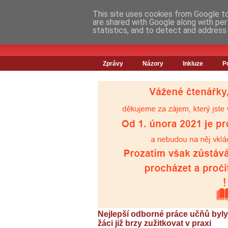
This site uses cookies from Google to 
are shared with Google along with per
statistics, and to detect and address
Zprávy
Názory
Inkluze
P
Nejlepší odborné práce učňů byly
žáci již brzy zužitkovat v praxi