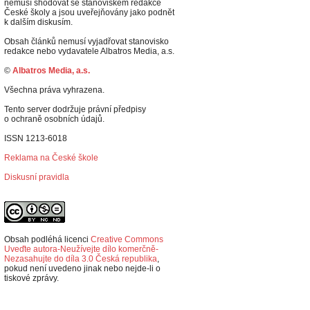
nemusí shodovat se stanoviskem redakce
České školy a jsou uveřejňovány jako podnět
k dalším diskusím.
Obsah článků nemusí vyjadřovat stanovisko
redakce nebo vydavatele Albatros Media, a.s.
©
Albatros Media, a.s.
Všechna práva vyhrazena.
Tento server dodržuje právní předpisy
o ochraně osobních údajů.
ISSN 1213-6018
Reklama na České škole
Diskusní pravidla
Obsah podléhá licenci
Creative Commons
Uveďte autora-Neužívejte dílo komerčně-
Nezasahujte do díla 3.0 Česká republika
,
p
okud není uvedeno jinak nebo nejde-li o
tiskové zprávy.