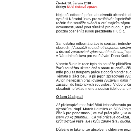
čtvrtek 30. června 2016
·
Štítky:
NÚV
,
tisková zpráva
Nejlepší odborné práce absolventů učebních ob
vyhlásil Národní ústav pro vzdělávání společ
ročník této soutěže svědčí o vzrůstajícím zájm
dovednosti, které jsou důležité pro budoucí pra
podzim ocenění z rukou prezidenta HK ČR.
Samostatná odborná práce je součástí jednotn
oborech.
„V soutěži se hodnotí nejenom správn
a úroveň zpracování vylosovaného tématu,“
upř
v Národním ústavu pro vzdělávání Dana Kočko
V tomto školním roce bylo do soutěže přihlášeno
žáků soutěžilo už tradičně v oboru Kuchař – číš
míře jsou zastoupeny práce z oborů Montér suc
Témata si žáci losují a při jejich zpracování vyu
Autoři nejlepších prací ovšem využívají i další 
zasazují do historických souvislostí. V oboru K
obsahují i překlad menu a popisu jídel do angli
O čem žáci psali
Až překvapivé množství žáků letos věnovalo po
výrobkům. Např. Marek Heimlich ze SOŠ Znojmo,
číšník pro pohostinství, ve své práci píše:
„Od do
jsem 20 kg zhubnul… Cíl mé práce je dokázat, ž
kvůli fyzické váze, ale i kvůli zdraví těla i ducha.
Důležité je také to, že absolventi chtějí své po