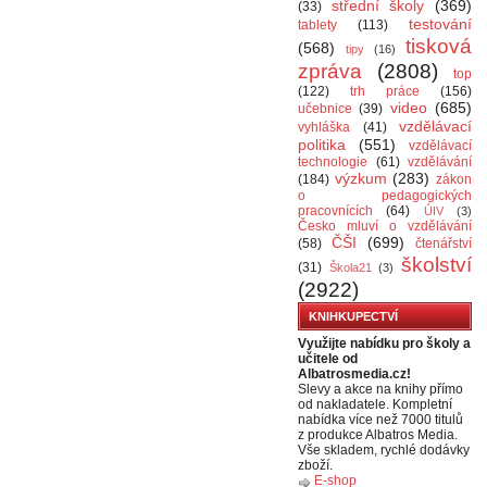
střední školy
(369)
(33)
testování
tablety
(113)
tisková
(568)
tipy
(16)
zpráva
(2808)
top
(122)
trh práce
(156)
video
(685)
učebnice
(39)
vzdělávací
vyhláška
(41)
politika
(551)
vzdělávací
technologie
(61)
vzdělávání
výzkum
(283)
(184)
zákon
o pedagogických
pracovnících
(64)
ÚIV
(3)
Česko mluví o vzdělávání
ČŠI
(699)
(58)
čtenářství
školství
(31)
Škola21
(3)
(2922)
KNIHKUPECTVÍ
Využijte nabídku pro školy a
učitele od
Albatrosmedia.cz!
Slevy a akce na knihy přímo
od nakladatele. Kompletní
nabídka více než 7000 titulů
z produkce Albatros Media.
Vše skladem, rychlé dodávky
zboží.
E-shop