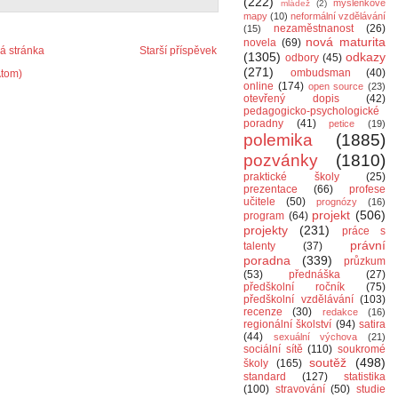
(222)
myšlenkové
mládež
(2)
mapy
(10)
neformální vzdělávání
nezaměstnanost
(26)
(15)
nová maturita
novela
(69)
 stránka
Starší příspěvek
(1305)
odkazy
odbory
(45)
(271)
ombudsman
(40)
Atom)
online
(174)
open source
(23)
otevřený dopis
(42)
pedagogicko-psychologické
poradny
(41)
petice
(19)
polemika
(1885)
pozvánky
(1810)
praktické školy
(25)
prezentace
(66)
profese
učitele
(50)
prognózy
(16)
projekt
(506)
program
(64)
projekty
(231)
práce s
právní
talenty
(37)
poradna
(339)
průzkum
(53)
přednáška
(27)
předškolní ročník
(75)
předškolní vzdělávání
(103)
recenze
(30)
redakce
(16)
regionální školství
(94)
satira
(44)
sexuální výchova
(21)
sociální sítě
(110)
soukromé
soutěž
(498)
školy
(165)
standard
(127)
statistika
(100)
stravování
(50)
studie