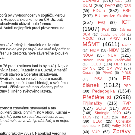
CERMAT
(578)
CLIL
(18)
DUM
(205)
DVPP
(59)
DZS
EDUin
(852)
ESF
(39)
orů byly vyhodnoceny v soutěži, kterou
(807)
EU peníze školám
ně s Hospodářskou komorou ČR. Již pátý
ICT
(257)
FAQ
(87)
u absolventů ukázat touto formou
(1907)
xi. Autoři nejlepších prací převezmou na
IWB
(32)
Jak na
DUM
(16)
Jazyky pro děti
(1)
MOOC
(35)
MPSV
(61)
MŠMT
(4611)
ých závěrečných zkoušek ve dvanácti
NAEP
ost zvolených postupů, ale také nápaditost
NIDV
(228)
NIDM
(58)
(14)
esňuje gestorka nové závěrečné zkoušky
NÚV
(321)
NÚOV
(55)
vá.
Národní rada pro vzdělávání
OECD
(114)
OER
(25)
(16)
 76 prací (zatímco loni to bylo 41). Nejvíc
OP VK
(24)
OP VVV
(67)
ník, následují Kadeřník a Cukrář, v menší
Ostatní
(6)
PIAAC
(8)
PIRLS
hých staveb a Operátor skladování.
PR
žívají vše, co se ve svém oboru naučili.
PISA
(119)
(13)
informace, které si sami hledají, a své téma
článek
(1612)
PSP
uchař - číšník kromě toho všechny práce
Pedagogika
(1364)
čtiny či jiného světového jazyka.
(80)
Přečtěte si
(2698)
Přijímačky
(216)
RVP
(627)
SCIO
(317)
zornost zdravému stravování a bio
SKAV
 který získal první místo v oboru Kuchař –
(148)
Strategie 2020
(46)
by, kdy jsem se začal zdravě stravovat,
TIMSS
TALIS
(19)
TEDx
(10)
e zdravé stravování je důležité, a to nejen
(39)
UJAK
(25)
Učitelský
“
spomocník
(169)
Volby 2013
Zprávy
(40)
VÚP
(53)
znatky prakticky využít. Například Veronika