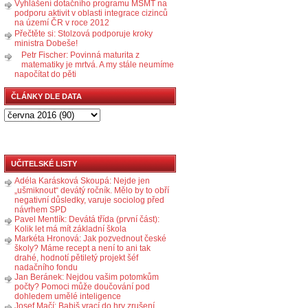
Vyhlášení dotačního programu MŠMT na
podporu aktivit v oblasti integrace cizinců
na území ČR v roce 2012
Přečtěte si: Stolzová podporuje kroky
ministra Dobeše!
Petr Fischer: Povinná maturita z
matematiky je mrtvá. A my stále neumíme
napočítat do pěti
ČLÁNKY DLE DATA
UČITELSKÉ LISTY
Adéla Karásková Skoupá: Nejde jen
„ušmiknout“ devátý ročník. Mělo by to obří
negativní důsledky, varuje sociolog před
návrhem SPD
Pavel Mentlík: Devátá třída (první část):
Kolik let má mít základní škola
Markéta Hronová: Jak pozvednout české
školy? Máme recept a není to ani tak
drahé, hodnotí pětiletý projekt šéf
nadačního fondu
Jan Beránek: Nejdou vašim potomkům
počty? Pomoci může doučování pod
dohledem umělé inteligence
Josef Mačí: Babiš vrací do hry zrušení