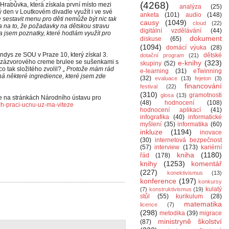
(4268)
rabůvka, která získala první místo mezi
analýza
(25)
ý den v Loutkovém divadle využít i ve své
anketa
(101)
audio
(148)
e sestavit menu pro děti nemůže být nic tak
causy
(1049)
cloud
(22)
 na to, že požadavky na dětskou stravu
digitální vzdělávání
(44)
 jsem poznatky, které hodlám využít pro
dokument
diskuse
(65)
(1094)
domácí výuka
(28)
ndys ze SOU v Praze 10, který získal 3.
dětské
dotační program
(21)
vozázvorového creme brulee se sušenkami s
e-knihy
(323)
skupiny
(52)
o tak složitého zvolil?
„ Protože mám rád
e-learning
(31)
eTwinning
ná některé ingredience, které jsem zde
(32)
evaluace
(13)
fejeton
(3)
financování
festival
(22)
(310)
gramotnosti
glosa
(13)
e na stránkách Národního ústavu pro
(48)
hodnocení
(108)
ch-praci-ucnu-uz-ma-viteze
hodnocení aplikací
(41)
infografika
(40)
informatické
myšlení
(35)
informatika
(60)
inkluze
(1194)
inovace
(30)
internetová bezpečnost
(57)
interview
(173)
kariérní
kniha
(1180)
řád
(178)
knihy
(1253)
komentář
(227)
konektivismus
(13)
konference
(197)
konkursy
kulatý
(7)
konstruktivismus
(19)
stůl
(55)
kurikulum
(28)
matematika
licence
(7)
(298)
metodika
(39)
migrace
ministryně školství
(87)