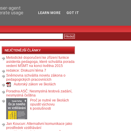
RSS
KOMENTÁŘE
 user-agent
nerate usage
LEARN MORE
GOT IT
NEJČTENĚJŠÍ ČLÁNKY
Metodické doporučení ke zřízení funkce
asistenta pedagoga, které schválila porada
vedení MŠMT na konci května 2015
redakce: Diskuzní téma 7
Sněmovna schválila novelu zákona o
pedagogických pracovnících
Autorský zákon ve školách
Poradna ASČ: Nesmyslná testová zadání,
nesmyslná čeština
Proč je nutné ve školách
opustit výchovu
k poslušnosti
Jan Koucun: Alternativní komunikace jako
prostředek vzdělávání