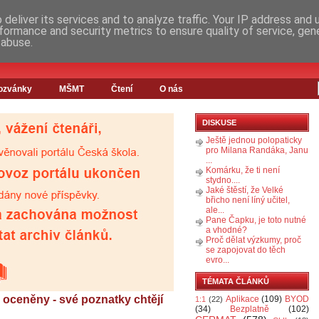
deliver its services and to analyze traffic. Your IP address and
formance and security metrics to ensure quality of service, ge
 abuse.
ozvánky
MŠMT
Čtení
O nás
DISKUSE
Ještě jednou polopaticky
pro Milana Randáka, Janu
...
Komárku, že ti není
stydno....
Jaké štěstí, že Velké
břicho není líný učitel,
ale...
Pane Čapku, je toto nutné
a vhodné?
Proč dělat výzkumy, proč
se zapojovat do těch
evro...
TÉMATA ČLÁNKŮ
 oceněny - své poznatky chtějí
Aplikace
(109)
BYOD
1:1
(22)
(34)
Bezplatně
(102)