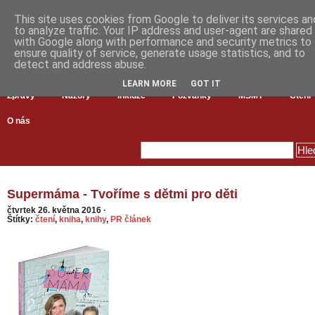
This site uses cookies from Google to deliver its services an
to analyze traffic. Your IP address and user-agent are shared
with Google along with performance and security metrics to
ensure quality of service, generate usage statistics, and to
detect and address abuse.
LEARN MORE
GOT IT
Zprávy
Názory
Inkluze
Pozvánky
MŠMT
Čtení
O nás
Supermáma - Tvoříme s dětmi pro děti
čtvrtek 26. května 2016
·
Štítky:
čtení
,
kniha
,
knihy
,
PR článek