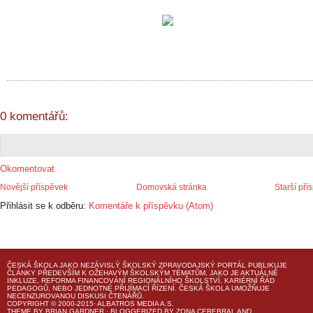
0 komentářů:
Okomentovat
Novější příspěvek
Domovská stránka
Starší pří
Přihlásit se k odběru:
Komentáře k příspěvku (Atom)
ČESKÁ ŠKOLA
JAKO NEZÁVISLÝ ŠKOLSKÝ ZPRAVODAJSKÝ PORTÁL PUBLIKUJE
ČLÁNKY PŘEDEVŠÍM K OŽEHAVÝM ŠKOLSKÝM TÉMATŮM, JAKO JE AKTUÁLNĚ
INKLUZE, REFORMA FINANCOVÁNÍ REGIONÁLNÍHO ŠKOLSTVÍ, KARIÉRNÍ ŘÁD
PEDAGOGŮ, NEBO JEDNOTNÉ PŘIJÍMACÍ ŘÍZENÍ.
ČESKÁ ŠKOLA
UMOŽŇUJE
NECENZUROVANOU DISKUSI ČTENÁŘŮ.
COPYRIGHT © 2000-2015· ALBATROS MEDIA A.S.
THEME
BY
BRIAN GARDNER
· BLOGGERIZED BY
ZONA CEREBRAL
AND