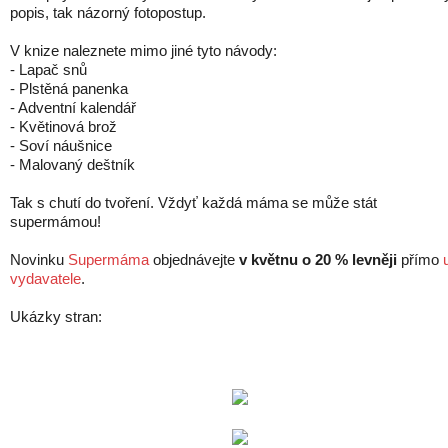
popis, tak názorný fotopostup.
V knize naleznete mimo jiné tyto návody:
- Lapač snů
- Plstěná panenka
- Adventní kalendář
- Květinová brož
- Soví náušnice
- Malovaný deštník
Tak s chutí do tvoření. Vždyť každá máma se může stát
supermámou!
Novinku
Supermáma
objednávejte
v květnu o 20 % levněji
přímo
vydavatele
.
Ukázky stran: