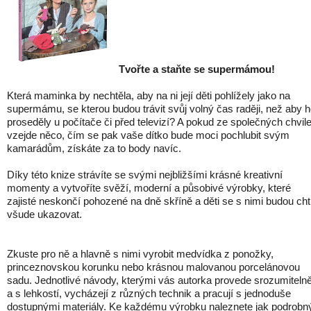
Tvořte a staňte se supermámou!
Která maminka by nechtěla, aby na ni její děti pohlížely jako na
supermámu, se kterou budou trávit svůj volný čas raději, než aby 
proseděly u počítače či před televizí? A pokud ze společných chvil
vzejde něco, čím se pak vaše dítko bude moci pochlubit svým
kamarádům, získáte za to body navíc.
Díky této knize strávíte se svými nejbližšími krásné kreativní
momenty a vytvoříte svěží, moderní a působivé výrobky, které
zajisté neskončí pohozené na dně skříně a děti se s nimi budou cht
všude ukazovat.
Zkuste pro ně a hlavně s nimi vyrobit medvídka z ponožky,
princeznovskou korunku nebo krásnou malovanou porcelánovou
sadu. Jednotlivé návody, kterými vás autorka provede srozumiteln
a s lehkostí, vycházejí z různých technik a pracují s jednoduše
dostupnými materiály. Ke každému výrobku naleznete jak podrobn