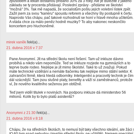
způsobem a lékaři dostanou přidáno 30% za 3 roky. Ale je důležité z jakého
základu se ty procenta přidávají. Poslední zprávy - přidáme ve školství
"možná" 3%. Tak mě napadá, že socialistům pošlu jejich volební lístek zpět.
Zažil jsem za svou "kariéru" spoustu reforem a všechny šly postupně k čertu.
Naprosto Vás chápu, pač takové rozhodnutí se honí v hlavě mnoha učitelům.
A vláda chce za málo peněz hodně muziky? To aby nakonec neskončilo
koncertem pro hluchoněmé.
mirek vaněk
řekl(a)...
21. dubna 2016 v 7:37
Pane Anonymní. Jít na střední školu není řešení. Tam už inkluze dávno
probíhá a nikdo vám nepomůže. Teď se inkluze rozjede na gymnáziích a to
teprve bude rodeo. Nejlépe je jít mimo školství. Také to už zvažuji. Pokud
máte technické vzdělání a nemáte tlačenku tak nejlépe mimo státní sektor. K
zahraniční firmě, která hledá odborníky. Inteligentní a pracovitý technik je čím
dál vzácnější. Tam jsou slušné platy, benefity a váží si zaměstnanců, protože
ví, že nového kvalitního seženou jen obtížně.
Teď jsem viděl titulek v novinách. Na podporu inkluze dá ministerstvo 56
milionů. Kolik by to bylo platů asistentů?
Anonymni z 21:30
řekl(a)...
21. dubna 2016 v 8:18
Chápu, že na středních školách, to nemusí být taky všechno ideální, ale žáci 
IQ 60 tam snad nebudou (myslím střední školy, ne učiliště). Nejsem speciální