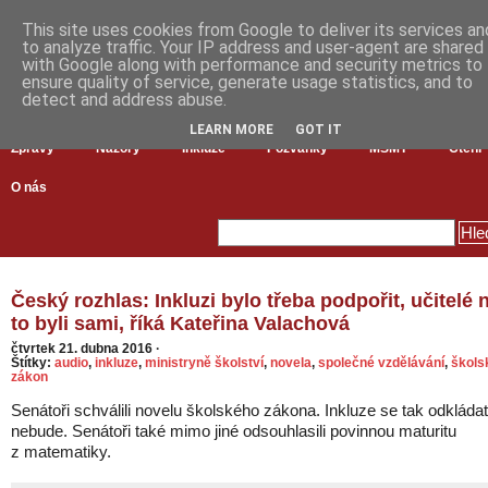
This site uses cookies from Google to deliver its services an
to analyze traffic. Your IP address and user-agent are shared
with Google along with performance and security metrics to
ensure quality of service, generate usage statistics, and to
detect and address abuse.
LEARN MORE
GOT IT
Zprávy
Názory
Inkluze
Pozvánky
MŠMT
Čtení
O nás
Český rozhlas: Inkluzi bylo třeba podpořit, učitelé 
to byli sami, říká Kateřina Valachová
čtvrtek 21. dubna 2016
·
Štítky:
audio
,
inkluze
,
ministryně školství
,
novela
,
společné vzdělávání
,
škols
zákon
Senátoři schválili novelu školského zákona. Inkluze se tak odkládat
nebude. Senátoři také mimo jiné odsouhlasili povinnou maturitu
z matematiky.