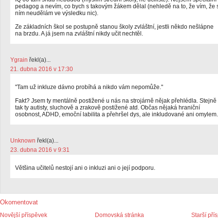
pedagog a nevím, co bych s takovým žákem dělal (nehledě na to, že vím, že 
ním neudělám ve výsledku nic).
Ze základních škol se postupně stanou školy zvláštní, jestli někdo nešlápne
na brzdu. A já jsem na zvláštní nikdy učit nechtěl.
Ygrain
řekl(a)...
21. dubna 2016 v 17:30
"Tam už inkluze dávno probíhá a nikdo vám nepomůže."
Fakt? Jsem ty mentálně postižené u nás na strojárně nějak přehlédla. Stejně
tak ty autisty, sluchově a zrakově postižené atd. Občas nějaká hraniční
osobnost, ADHD, emoční labilita a přehršel dys, ale inkludované ani omylem.
Unknown
řekl(a)...
23. dubna 2016 v 9:31
Většina učitelů nestojí ani o inkluzi ani o její podporu.
Okomentovat
Novější příspěvek
Domovská stránka
Starší pří