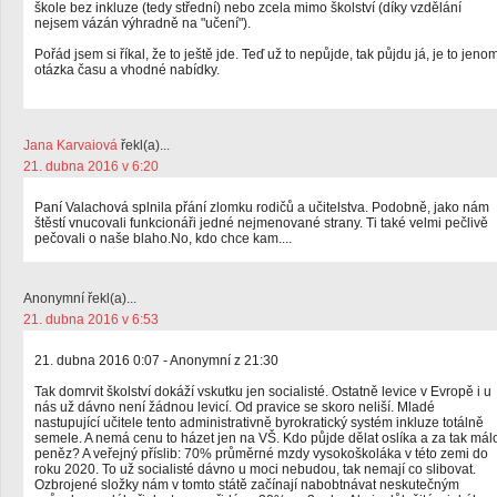
škole bez inkluze (tedy střední) nebo zcela mimo školství (díky vzdělání
nejsem vázán výhradně na "učení").
Pořád jsem si říkal, že to ještě jde. Teď už to nepůjde, tak půjdu já, je to jeno
otázka času a vhodné nabídky.
Jana Karvaiová
řekl(a)...
21. dubna 2016 v 6:20
Paní Valachová splnila přání zlomku rodičů a učitelstva. Podobně, jako nám
štěstí vnucovali funkcionáři jedné nejmenované strany. Ti také velmi pečlivě
pečovali o naše blaho.No, kdo chce kam....
Anonymní řekl(a)...
21. dubna 2016 v 6:53
21. dubna 2016 0:07 - Anonymní z 21:30
Tak domrvit školství dokáží vskutku jen socialisté. Ostatně levice v Evropě i u
nás už dávno není žádnou levicí. Od pravice se skoro neliší. Mladé
nastupující učitele tento administrativně byrokratický systém inkluze totálně
semele. A nemá cenu to házet jen na VŠ. Kdo půjde dělat oslíka a za tak mál
peněz? A veřejný příslib: 70% průměrné mzdy vysokoškoláka v této zemi do
roku 2020. To už socialisté dávno u moci nebudou, tak nemají co slibovat.
Ozbrojené složky nám v tomto státě začínají nabobtnávat neskutečným