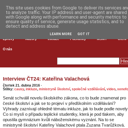
This site uses cookies from Google to deliver its services an
to analyze traffic. Your IP address and user-agent are shared
with Google along with performance and security metrics to
ensure quality of service, generate usage statistics, and to
detect and address abuse.
LEARN MORE
GOT IT
Zprávy
Názory
Inkluze
Pozvánky
MŠMT
Čtení
O nás
Interview ČT24: Kateřina Valachová
čtvrtek 21. dubna 2016
·
Štítky:
causy
,
inkluze
,
ministryně školství
,
společné vzdělávání
,
video
,
xenofo
Senát schválil novelu školského zákona, co to bude znamenat pro
české školství a jak se to projeví v předškolním vzdělávání?
Výhrady zaznívají ohledně tématu inkluze, jak to bude podle novel
Co si myslí o případu teplické studentky, která je pod tlakem, aby
opustila gymnázium kvůli náboženskému vyznání. Na to se
ministryně školství Kateřiny Valachové ptala Zuzana Tvarůžková.