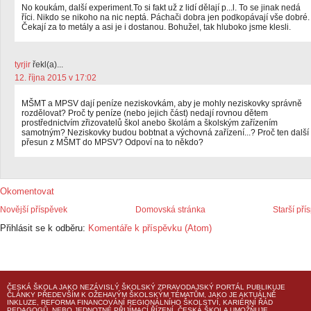
No koukám, další experiment.To si fakt už z lidí dělají p...l. To se jinak nedá
říci. Nikdo se nikoho na nic neptá. Páchači dobra jen podkopávají vše dobré.
Čekají za to metály a asi je i dostanou. Bohužel, tak hluboko jsme klesli.
tyrjir
řekl(a)...
12. října 2015 v 17:02
MŠMT a MPSV dají peníze neziskovkám, aby je mohly neziskovky správně
rozdělovat? Proč ty peníze (nebo jejich část) nedají rovnou dětem
prostřednictvím zřizovatelů škol anebo školám a školským zařízením
samotným? Neziskovky budou bobtnat a výchovná zařízení...? Proč ten další
přesun z MŠMT do MPSV? Odpoví na to někdo?
Okomentovat
Novější příspěvek
Domovská stránka
Starší pří
Přihlásit se k odběru:
Komentáře k příspěvku (Atom)
ČESKÁ ŠKOLA
JAKO NEZÁVISLÝ ŠKOLSKÝ ZPRAVODAJSKÝ PORTÁL PUBLIKUJE
ČLÁNKY PŘEDEVŠÍM K OŽEHAVÝM ŠKOLSKÝM TÉMATŮM, JAKO JE AKTUÁLNĚ
INKLUZE, REFORMA FINANCOVÁNÍ REGIONÁLNÍHO ŠKOLSTVÍ, KARIÉRNÍ ŘÁD
PEDAGOGŮ, NEBO JEDNOTNÉ PŘIJÍMACÍ ŘÍZENÍ.
ČESKÁ ŠKOLA
UMOŽŇUJE