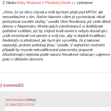
Z článku
Kláry Mrázové v Plzeňský.Deník.cz
vybíráme:
„Víme, že se něco chystá a měli bychom přejít pod MPSV, ale
nesouhlasíme s tím. Naším hlavním cílem je vychovávat, nikoli
poskytovat sociální služby," uvedla Věra Nováková, jež vede děts
domov v Nepomuku. Mnoho jejích zaměstnanců si dodělávalo
potřebné vzdělání, jež by zřejmě kvůli novince nebylo dostačující.
„Lidé investovali své peníze a svůj čas, aby si doplnili kvalifikaci.
Nedokážu si představit, jak bych jim vysvětlila, že ji nakonec
nepoužijí, protože potřebují jinou," uvedla. V nejhorším možném
případě by musela nekvalifikované pracovníky propustit.
Dlouhotrvající nejistota podle názoru Novákové odrazuje i zájemce
práci v dětském domově.
2 komentářů:
Jana Karvaiová
řekl(a)...
12. října 2015 v 16:14