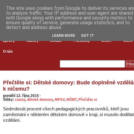
This site uses cookies from Google to deliver its services an
to analyze traffic. Your IP address and user-agent are shared
with Google along with performance and security metrics to
ensure quality of service, generate usage statistics, and to
detect and address abuse.
LEARN MORE
GOT IT
Zprávy
Názory
Inkluze
Pozvánky
MŠMT
Čtení
O nás
Přečtěte si: Dětské domovy: Bude doplněné vzdělá
k ničemu?
pondělí 12. října 2015
·
Štítky:
causy
,
dětské domovy
,
MPSV
,
MŠMT
,
Přečtěte si
Sedmdesát procent všech pedagogických pracovníků, kteří jsou
zaměstnáni v některém dětském domově v kraji, si muselo dodělat
vzdělání.