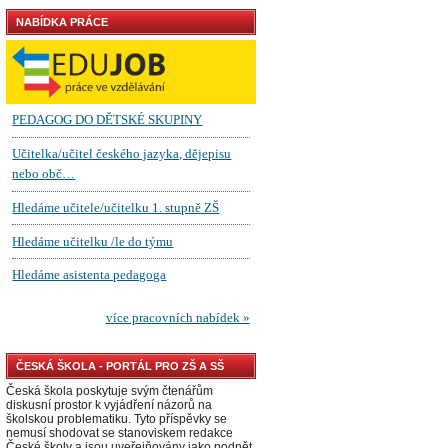
NABÍDKA PRÁCE
ČESKÁ ŠKOLA - PORTÁL PRO ZŠ A SŠ
Česká škola poskytuje svým čtenářům
diskusní prostor k vyjádření názorů na
školskou problematiku. Tyto příspěvky se
nemusí shodovat se stanoviskem redakce
České školy a jsou uveřejňovány jako podnět