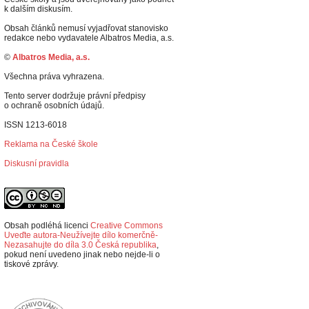
k dalším diskusím.
Obsah článků nemusí vyjadřovat stanovisko
redakce nebo vydavatele Albatros Media, a.s.
©
Albatros Media, a.s.
Všechna práva vyhrazena.
Tento server dodržuje právní předpisy
o ochraně osobních údajů.
ISSN 1213-6018
Reklama na České škole
Diskusní pravidla
Obsah podléhá licenci
Creative Commons
Uveďte autora-Neužívejte dílo komerčně-
Nezasahujte do díla 3.0 Česká republika
,
p
okud není uvedeno jinak nebo nejde-li o
tiskové zprávy.