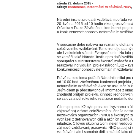
středa 29. dubna 2015
·
Štítky:
konference
,
neformální vzdělávání
,
NIDV
,
Národní institut pro další vzdělávání pořádá ve
20. května 2015 od 10 hodin v kongresovém sá
Olšanka v Praze Závěrečnou konferenci projekt
a konkurenceschopnost v neformálním vzdělává
V současné době nabývá na významu úloha ne
celoživotního vzdělávání. Tento trend je patrný
ale i v okolních státech Evropské unie. Na tuto
se zaměřil také Národní institut pro další vzděl
spolupráci s Ministerstvem školství, mládeže a
realizoval Individuální projekt národní „K2 – kva
konkurenceschopnost v neformálním vzdělávání“
Právě na toto téma pořádá Národní institut pro 
od 10.00 hod. závěrečnou konferenci projektu 
neformálním vzdělávání“. Akce se uskuteční v 
Jejím cílem je představit nové informace z obl
zhodnotit průběh projektu, činnosti jednotlivých
se za dva a půl roku jeho realizace podařilo d
Cílem projektu K2 bylo prosazení významu a úl
zájmového) v rámci celoživotního učení a nastar
neziskových organizacích (NNO) a školských za
vycházel z definovaných cílů a akčních plánů Ko
mládeže. Cílovou skupinu tvořili nejen vedoucí 
zájmové vzdělávání, pracovníci NNO pracující s 
vzdělávání, ale i samotné děti a mládež jako p