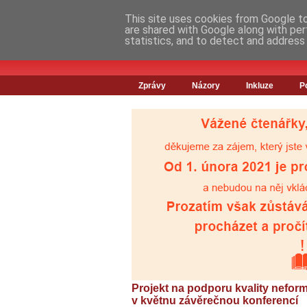
This site uses cookies from Google to 
are shared with Google along with per
statistics, and to detect and address
Zprávy
Názory
Inkluze
P
Projekt na podporu kvality neform
v květnu závěrečnou konferencí