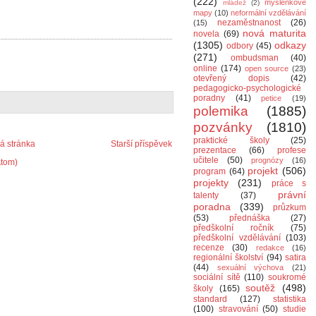
(222)
myšlenkové
mládež
(2)
mapy
(10)
neformální vzdělávání
nezaměstnanost
(26)
(15)
nová maturita
novela
(69)
(1305)
odkazy
odbory
(45)
(271)
ombudsman
(40)
online
(174)
open source
(23)
otevřený dopis
(42)
pedagogicko-psychologické
poradny
(41)
petice
(19)
polemika
(1885)
pozvánky
(1810)
praktické školy
(25)
 stránka
Starší příspěvek
prezentace
(66)
profese
učitele
(50)
prognózy
(16)
Atom)
projekt
(506)
program
(64)
projekty
(231)
práce s
právní
talenty
(37)
poradna
(339)
průzkum
(53)
přednáška
(27)
předškolní ročník
(75)
předškolní vzdělávání
(103)
recenze
(30)
redakce
(16)
regionální školství
(94)
satira
(44)
sexuální výchova
(21)
sociální sítě
(110)
soukromé
soutěž
(498)
školy
(165)
standard
(127)
statistika
(100)
stravování
(50)
studie