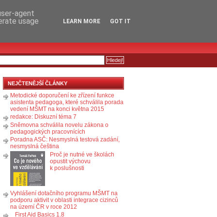
RSS
KOMENTÁŘE
 user-agent
nerate usage
LEARN MORE
GOT IT
NEJČTENĚJŠÍ ČLÁNKY
Metodické doporučení ke zřízení funkce
asistenta pedagoga, které schválila porada
vedení MŠMT na konci května 2015
redakce: Diskuzní téma 7
Sněmovna schválila novelu zákona o
pedagogických pracovnících
Poradna ASČ: Nesmyslná testová zadání,
nesmyslná čeština
Proč je nutné ve školách
opustit výchovu
k poslušnosti
Vyhlášení dotačního programu MŠMT na
podporu aktivit v oblasti integrace cizinců
na území ČR v roce 2012
First Aid Basics 1.8