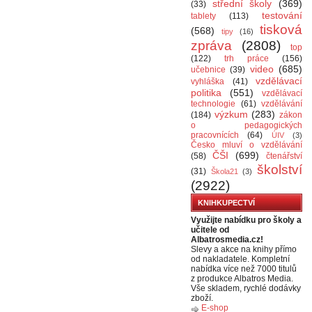
střední školy
(369)
(33)
testování
tablety
(113)
tisková
(568)
tipy
(16)
zpráva
(2808)
top
(122)
trh práce
(156)
video
(685)
učebnice
(39)
vzdělávací
vyhláška
(41)
politika
(551)
vzdělávací
technologie
(61)
vzdělávání
výzkum
(283)
(184)
zákon
o pedagogických
pracovnících
(64)
ÚIV
(3)
Česko mluví o vzdělávání
ČŠI
(699)
(58)
čtenářství
školství
(31)
Škola21
(3)
(2922)
KNIHKUPECTVÍ
Využijte nabídku pro školy a
učitele od
Albatrosmedia.cz!
Slevy a akce na knihy přímo
od nakladatele. Kompletní
nabídka více než 7000 titulů
z produkce Albatros Media.
Vše skladem, rychlé dodávky
zboží.
E-shop