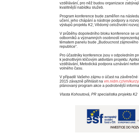
vzdělávání, pro něž budou organizace zabývající
kvalitnější nabídku služeb.
Program konference bude zaměřen na následují
učení, jeho chápání a nástroje podpory a rozvo
výstupů projektu K2; Vědomý celoživotní rozvo
V průběhu dopoledního bloku konference se us
odborníků a významných osobností reprezentují
tématem panelu bude „Budoucnost zájmo­vého 
republice“.
Pro účastníky konference jsou v odpoledním pr
k jednotlivým klíčovým aktivitám projektu: Aplik
vzdělávání, Metodická podpora uznávání nefo
volného času.
V případě Vašeho zájmu o účast na závěrečné k
2015 závazně přihlásit na
vm.nidm.cz/vm/kurzy/
plánovaný program akce a podrobnější informa
Vlasta Kohoutová, PR specialistka projektu K2