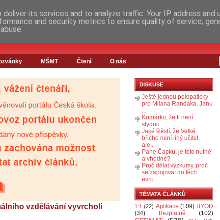
deliver its services and to analyze traffic. Your IP address and
formance and security metrics to ensure quality of service, ge
 abuse.
ozvánky
MŠMT
Čtení
O nás
DISKUSE
Ještě jednou polopaticky
pro Milana Randáka, Janu
...
Komárku, že ti není
stydno....
Jaké štěstí, že Velké
břicho není líný učitel,
ale...
Pane Čapku, je toto nutné
a vhodné?
Proč dělat výzkumy, proč
se zapojovat do těch
evro...
TÉMATA ČLÁNKŮ
álního vzdělávání vyvrcholí
Aplikace
(109)
BYOD
1:1
(22)
(34)
Bezplatně
(102)