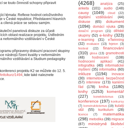
(4268)
 se touto činností schopny připravit
analýza
(25)
anketa
(101)
audio
(148)
causy
(1049)
cloud
(22)
cí témata: Reflexe hodnot celoživotního
digitální vzdělávání
(44)
je v České republice; Představení hlavních
dokument
diskuse
(65)
j a cílená práce se sebou samým.
(1094)
domácí výuka
(28)
kuteční panelová diskuze za účasti
dětské
dotační program
(21)
cích oblast realizace projektu. Ústředním
e-knihy
(323)
skupiny
(52)
a neformálního vzdělávání v České
e-learning
(31)
eTwinning
(32)
evaluace
(13)
fejeton
(3)
financování
festival
(22)
ogramu připraveny diskuzní pracovní skupiny
(310)
gramotnosti
glosa
(13)
ace nástrojů řízení kvality v neformálním
(48)
hodnocení
(108)
rmálního vzdělávání a Studium pedagogiky
hodnocení aplikací
(41)
infografika
(40)
informatické
myšlení
(35)
informatika
(60)
onferenci projektu K2 se můžete do 12. 5.
inkluze
(1194)
inovace
info/kurz/1494
, kde také naleznete
(30)
internetová bezpečnost
ce.
(57)
interview
(173)
kariérní
kniha
(1180)
řád
(178)
knihy
(1253)
komentář
(227)
konektivismus
(13)
konference
(197)
konkursy
kulatý
(7)
konstruktivismus
(19)
stůl
(55)
kurikulum
(28)
matematika
licence
(7)
(298)
metodika
(39)
migrace
ministryně školství
(87)