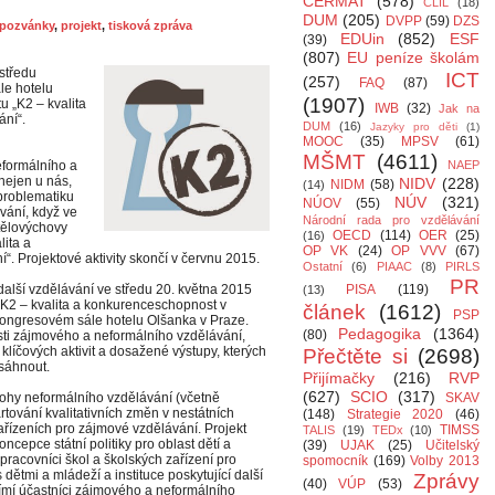
CERMAT
(578)
CLIL
(18)
DUM
(205)
DVPP
(59)
DZS
pozvánky
,
projekt
,
tisková zpráva
EDUin
(852)
ESF
(39)
(807)
EU peníze školám
 středu
ICT
(257)
FAQ
(87)
le hotelu
(1907)
u „K2 – kvalita
IWB
(32)
Jak na
ní“.
DUM
(16)
Jazyky pro děti
(1)
MOOC
(35)
MPSV
(61)
MŠMT
(4611)
formálního a
NAEP
 nejen u nás,
NIDV
(228)
NIDM
(58)
(14)
 problematiku
NÚV
(321)
NÚOV
(55)
ávání, když ve
Národní rada pro vzdělávání
 tělovýchovy
OECD
(114)
OER
(25)
(16)
lita a
OP VK
(24)
OP VVV
(67)
. Projektové aktivity skončí v červnu 2015.
Ostatní
(6)
PIAAC
(8)
PIRLS
PR
další vzdělávání ve středu 20. května 2015
PISA
(119)
(13)
„K2 – kvalita a konkurenceschopnost v
článek
(1612)
PSP
kongresovém sále hotelu Olšanka v Praze.
Pedagogika
(1364)
(80)
asti zájmového a neformálního vzdělávání,
 klíčových aktivit a dosažené výstupy, kterých
Přečtěte si
(2698)
osáhnout.
Přijímačky
(216)
RVP
(627)
SCIO
(317)
ohy neformálního vzdělávání (včetně
SKAV
tování kvalitativních změn v nestátních
(148)
Strategie 2020
(46)
řízeních pro zájmové vzdělávání. Projekt
TIMSS
TALIS
(19)
TEDx
(10)
ncepce státní politiky pro oblast dětí a
(39)
UJAK
(25)
Učitelský
pracovníci škol a školských zařízení pro
spomocník
(169)
Volby 2013
dětmi a mládeží a instituce poskytující další
Zprávy
(40)
VÚP
(53)
římí účastníci zájmového a neformálního