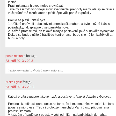
laciné.
Práci rukama a hlavou nelze srovnávat.
Také by asi bylo vhodnější srovnávat nikoliv přepočty měny, ale spíše relace
vůči průměrné mzdě, anebo ještě lépe vůči paritě kupní síly.
Pokud se platů učitelů týče.
1. Učitelé prošvihli dobu, kdy ekonomika šla nahoru a bylo možné klást si
požadavky, jak správně píše paní Adamová.
2. Každá profese má jen takové mzdy a postavení, jaké si dokáže vybojovat.
Dokud se budou učitelé bát jít do konfrontace, bude si o ně jen každý otírat
hubu a boty.
poste.restante
řekl(a)...
23. září 2013 v 22:31
Tento komentář byl odstraněn autorem.
Nicka Pytlik
řekl(a)...
23. září 2013 v 23:11
Každá profese má jen takové mzdy a postavení, jaké si dokáže vybojovat.
Pominu skutečnost, pane poste.restante, že jsme mnohými vnímáni jen jako
jakási semiprofese. Třeba i proto, že nám chybí Vámi často připomínaná
profesní komora.
V každém případě se z podstaty věci odmítám na barikádách domáhat