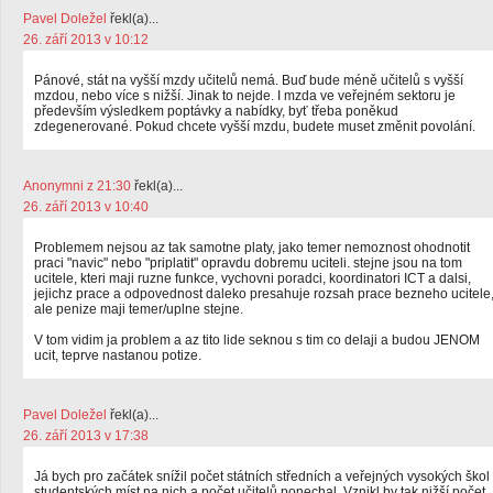
Pavel Doležel
řekl(a)...
26. září 2013 v 10:12
Pánové, stát na vyšší mzdy učitelů nemá. Buď bude méně učitelů s vyšší
mzdou, nebo více s nižší. Jinak to nejde. I mzda ve veřejném sektoru je
především výsledkem poptávky a nabídky, byť třeba poněkud
zdegenerované. Pokud chcete vyšší mzdu, budete muset změnit povolání.
Anonymni z 21:30
řekl(a)...
26. září 2013 v 10:40
Problemem nejsou az tak samotne platy, jako temer nemoznost ohodnotit
praci "navic" nebo "priplatit" opravdu dobremu uciteli. stejne jsou na tom
ucitele, kteri maji ruzne funkce, vychovni poradci, koordinatori ICT a dalsi,
jejichz prace a odpovednost daleko presahuje rozsah prace bezneho ucitele
ale penize maji temer/uplne stejne.
V tom vidim ja problem a az tito lide seknou s tim co delaji a budou JENOM
ucit, teprve nastanou potize.
Pavel Doležel
řekl(a)...
26. září 2013 v 17:38
Já bych pro začátek snížil počet státních středních a veřejných vysokých škol 
studentských míst na nich a počet učitelů ponechal. Vznikl by tak nižší počet