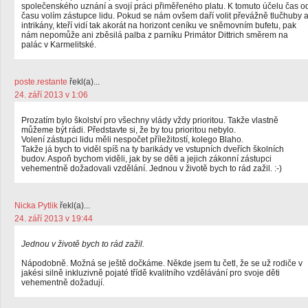
společenského uznání a svojí práci přiměřeného platu. K tomuto účelu čas o
času volím zástupce lidu. Pokud se nám ovšem daří volit převážně tlučhuby 
intrikány, kteří vidí tak akorát na horizont ceníku ve sněmovním bufetu, pak
nám nepomůže ani zběsilá palba z parníku Primátor Dittrich směrem na
palác v Karmelitské.
poste.restante
řekl(a)...
24. září 2013 v 1:06
Prozatím bylo školství pro všechny vlády vždy prioritou. Takže vlastně
můžeme být rádi. Představte si, že by tou prioritou nebylo.
Volení zástupci lidu měli nespočet příležitostí, kolego Blaho.
Takže já bych to viděl spíš na ty barikády ve vstupních dveřích školních
budov. Aspoň bychom viděli, jak by se děti a jejich zákonní zástupci
vehementně dožadovali vzdělání. Jednou v životě bych to rád zažil. :-)
Nicka Pytlik
řekl(a)...
24. září 2013 v 19:44
Jednou v životě bych to rád zažil.
Nápodobně. Možná se ještě dočkáme. Někde jsem tu četl, že se už rodiče v
jakési silně inkluzivně pojaté třídě kvalitního vzdělávání pro svoje děti
vehementně dožadují.