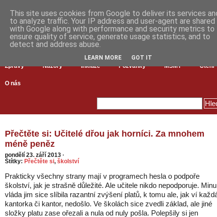
This site uses cookies from Google to deliver its services an
to analyze traffic. Your IP address and user-agent are shared
with Google along with performance and security metrics to
ensure quality of service, generate usage statistics, and to
detect and address abuse.
LEARN MORE
GOT IT
Zprávy
Názory
Inkluze
Pozvánky
MŠMT
Čtení
O nás
Přečtěte si: Učitelé dřou jak horníci. Za mnohem
méně peněz
pondělí 23. září 2013
·
Štítky:
Přečtěte si
,
školství
Prakticky všechny strany mají v programech hesla o podpoře
školství, jak je strašně důležité. Ale učitele nikdo nepodporuje. Minu
vláda jim sice slíbila razantní zvýšení platů, k tomu ale, jak ví každ
kantorka či kantor, nedošlo. Ve školách sice zvedli základ, ale jiné
složky platu zase ořezali a nula od nuly pošla. Polepšily si jen