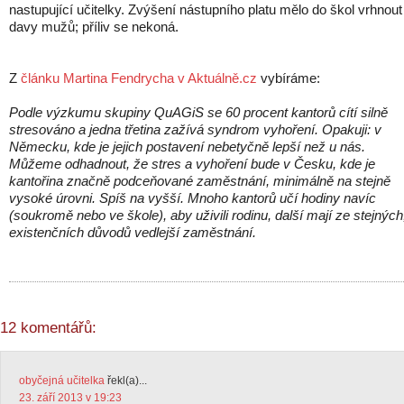
nastupující učitelky. Zvýšení nástupního platu mělo do škol vrhnout
davy mužů; příliv se nekoná.
Z
článku Martina Fendrycha v Aktuálně.cz
vybíráme:
Podle výzkumu skupiny QuAGiS se 60 procent kantorů cítí silně
stresováno a jedna třetina zažívá syndrom vyhoření. Opakuji: v
Německu, kde je jejich postavení nebetyčně lepší než u nás.
Můžeme odhadnout, že stres a vyhoření bude v Česku, kde je
kantořina značně podceňované zaměstnání, minimálně na stejně
vysoké úrovni. Spíš na vyšší. Mnoho kantorů učí hodiny navíc
(soukromě nebo ve škole), aby uživili rodinu, další mají ze stejných
existenčních důvodů vedlejší zaměstnání.
12 komentářů:
obyčejná učitelka
řekl(a)...
23. září 2013 v 19:23