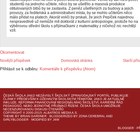
studentů na jednoho učitele, něco by se ušetřilo a masová produkce
otitulovaných blbů by se zastavila. Z peněz ušetřených za budovy a jejich
provozy, za ředitelská a administrativní místa, by se mohlo učitelům něco
málo přidat na platech. Akorát voliči by prskali, že jeich Pepíček najednou
nespravedlivě už nemůže mít doktorát z kulturní antropologie, protože ho na
výběrovou střední školu s přijímačkami z matematiky z ničehož nic nechtějí
vzít.
Okomentovat
Novější příspěvek
Domovská stránka
Starší pří
Přihlásit se k odběru:
Komentáře k příspěvku (Atom)
ČESKÁ ŠKOLA
JAKO NEZÁVISLÝ ŠKOLSKÝ ZPRAVODAJSKÝ PORTÁL PUBLIKUJE
ČLÁNKY PŘEDEVŠÍM K OŽEHAVÝM ŠKOLSKÝM TÉMATŮM, JAKO JE AKTUÁLNĚ
INKLUZE, REFORMA FINANCOVÁNÍ REGIONÁLNÍHO ŠKOLSTVÍ, KARIÉRNÍ ŘÁD
PEDAGOGŮ, NEBO JEDNOTNÉ PŘIJÍMACÍ ŘÍZENÍ.
ČESKÁ ŠKOLA
UMOŽŇUJE
NECENZUROVANOU DISKUSI ČTENÁŘŮ.
COPYRIGHT © 2000-2015· ALBATROS MEDIA A.S.
THEME
BY
BRIAN GARDNER
· BLOGGERIZED BY
ZONA CEREBRAL
AND
GIRLYBLOGGER
· MODIFIED BY
J4W
BLOGGER
·
P