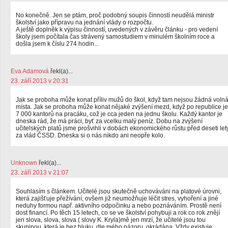
No konečně. Jen se ptám, proč podobný soupis činností neudělá ministr
školství jako přípravu na jednání vlády o rozpočtu.
A ještě doplněk k výpisu činností, uvedených v závěru článku - pro vedení
školy jsem počítala čas strávený samostudiem v minulém školním roce a
došla jsem k číslu 274 hodin...
Eva Adamová
řekl(a)...
23. září 2013 v 20:31
Jak se proboha může konat příliv mužů do škol, když tam nejsou žádná voln
místa. Jak se proboha může konat nějaké zvýšení mezd, když po republice je
7 000 kantorů na pracáku, což je cca jeden na jednu školu. Každý kantor je
dneska rád, že má práci, byť za vcelku malý peníz. Dobu na zvýšení
učitelských platů jsme prošvihli v dobách ekonomického růstu před deseti let
za vlád ČSSD. Dneska si o nás nikdo ani neopře kolo.
Unknown
řekl(a)...
23. září 2013 v 21:07
Souhlasím s článkem. Učitelé jsou skutečně uchováváni na platové úrovni,
která zajišťuje přežívání, ovšem již neumožňuje léčit stres, vyhoření a jiné
neduhy formou např. aktivního odpočinku a nebo poznáváním. Prostě není
dost financí. Po těch 15 letech, co se ve školství pohybuji a rok co rok znějí
jen slova, slova, slova ( slovy K. Kryla)mě jen mrzí, že učitelé jsou tou
skupinou, která je bez hluku, dle mého názoru, okrádána. Vždy existuje