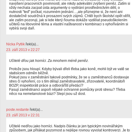
navýšení pracovních povinností, ale nikdy adekvátní zvýšení peněz. Zatím si
vždy nechala zacpat ústa argumenty o vydírání prostřednictvím dětí, o
nutnosti "teď" počkat, rozumném jednání....,ale přiznejme si, že není ani
dostatečně soudržná k prosazení svých zájmů. Chtěl bych školství opět věřit,
ale zatím pozoruji, jak si kde který ňouma dokáže vydělat pseudoškolením
učitelů na libovolné téma a vlastní naštvanost v kombinaci s vyhoříváním si
vybírá svoji daň.
Nicka Pytlik
řekl(a)...
23. září 2013 v 22:27
Učitelé dřou jak horníci. Za mnohem méně peněz.
Protože jsou hloupí. Kdyby bývali dřeli třeba jako koně, mohli být ve vatě se
statisícem odměn běžně.
Pokud jsou v zaměstnání takové podmínky, že se u zaměstnanců dostavuje
stres či vyhoření, co s tím dělají zaměstnavatelé, zřizovatelé, koordinátoři
BOZP, inspektoráti práce a odborářští předácí?
Fasují zaměstnanci aspoň nějaké ochranné pomůcky proti stresu? Třeba
něco na nemetanolové bázi? Slepí jsou už dost.
poste.restante
řekl(a)...
23. září 2013 v 22:31
Učitelé nedřou jako horníci. Nadpis článku je jen typickým novinářským
způsobem, jak přilákat pozornost a nejlépe rovnou vyvolat kontroverzi. Je to