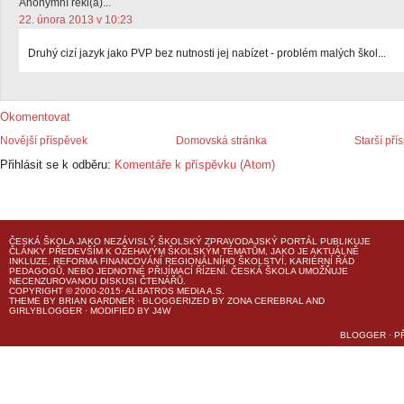
Anonymní řekl(a)...
22. února 2013 v 10:23
Druhý cizí jazyk jako PVP bez nutnosti jej nabízet - problém malých škol...
Okomentovat
Novější příspěvek
Domovská stránka
Starší pří
Přihlásit se k odběru:
Komentáře k příspěvku (Atom)
ČESKÁ ŠKOLA
JAKO NEZÁVISLÝ ŠKOLSKÝ ZPRAVODAJSKÝ PORTÁL PUBLIKUJE
ČLÁNKY PŘEDEVŠÍM K OŽEHAVÝM ŠKOLSKÝM TÉMATŮM, JAKO JE AKTUÁLNĚ
INKLUZE, REFORMA FINANCOVÁNÍ REGIONÁLNÍHO ŠKOLSTVÍ, KARIÉRNÍ ŘÁD
PEDAGOGŮ, NEBO JEDNOTNÉ PŘIJÍMACÍ ŘÍZENÍ.
ČESKÁ ŠKOLA
UMOŽŇUJE
NECENZUROVANOU DISKUSI ČTENÁŘŮ.
COPYRIGHT © 2000-2015· ALBATROS MEDIA A.S.
THEME
BY
BRIAN GARDNER
· BLOGGERIZED BY
ZONA CEREBRAL
AND
GIRLYBLOGGER
· MODIFIED BY
J4W
BLOGGER
·
P