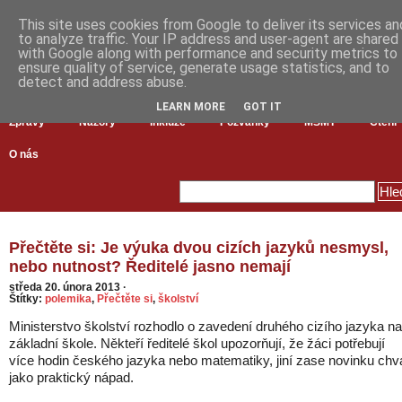
This site uses cookies from Google to deliver its services an
to analyze traffic. Your IP address and user-agent are shared
with Google along with performance and security metrics to
ensure quality of service, generate usage statistics, and to
detect and address abuse.
LEARN MORE
GOT IT
Zprávy
Názory
Inkluze
Pozvánky
MŠMT
Čtení
O nás
Přečtěte si: Je výuka dvou cizích jazyků nesmysl,
nebo nutnost? Ředitelé jasno nemají
středa 20. února 2013
·
Štítky:
polemika
,
Přečtěte si
,
školství
Ministerstvo školství rozhodlo o zavedení druhého cizího jazyka na
základní škole. Někteří ředitelé škol upozorňují, že žáci potřebují
více hodin českého jazyka nebo matematiky, jiní zase novinku chvá
jako praktický nápad.