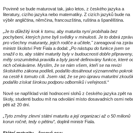
Povinně se bude maturovat tak, jako letos, z českého jazyka a
literatury, cizího jazyka nebo matematiky. Z cizích jazyků bude na
výběr angličtina, němčina, francouzština, ruština a španělština.
„Je to důležitý krok k tomu, aby maturita nyní probíhala bez
pochybení, kterých jsme byli svědky v minulosti. Je to dobrá zpráv
pro všechny maturanty, jejich rodiče a učitele,"
zareagoval na zprá
ministr školství Petr Fiala a dodal:
„Po nástupu do funkce jsem se
snažil o to, aby státní maturity byly v budoucnosti dobře připraveny,
měly srozumitelná pravidla a byly jasně definovány funkce, které o
nich očekáváme. Myslím, že se nám všem, kteří se na revizi
školského zákona podíleli, podařilo dosáhnout významného pokro
na cestě k tomuto cíli. Jsem rád, že se pro úpravu maturitní zkouš
podařilo získat širokou podporu odborníků i veřejnosti.“
Nově se například vrátí hodnocení slohů z českého jazyka zpět na
školy, studenti budou mít na odvolání místo dosavadních osmi neb
pěti až 20 dní.
„Tyto změny zlevní státní maturitu a její organizaci až o 50 milionů
korun ročně, tedy o pětinu“,
doplnil ministr Fiala.
Státní maturity – časová osa: