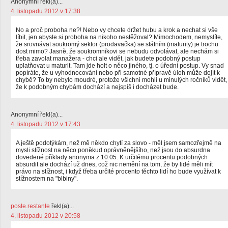
Anonymní řekl(a)...
4. listopadu 2012 v 17:38
No a proč proboha ne?! Nebo vy chcete držet hubu a krok a nechat si vše
líbit, jen abyste si proboha na nikoho nestěžoval? Mimochodem, nemyslíte,
že srovnávat soukromý sektor (prodavačka) se státním (maturity) je trochu
dost mimo? Jasně, že soukromníkovi se nebudu odvolávat, ale nechám si
třeba zavolat manažera - chci ale vidět, jak budete podobný postup
uplatňovat u maturit. Tam jde holt o něco jiného, tj. o úřední postup. Vy snad
popíráte, že u vyhodnocování nebo při samotné přípravě úloh může dojít k
chybě? To by nebylo moudré, protože všichni mohli u minulých ročníků vidět,
že k podobným chybám dochází a nejspíš i docházet bude.
Anonymní řekl(a)...
4. listopadu 2012 v 17:43
A ještě podotýkám, než mě někdo chytí za slovo - měl jsem samozřejmě na
mysli stížnost na něco poněkud oprávněnějšího, než jsou do absurdna
dovedené příklady anonyma z 10:05. K určitému procentu podobných
absurdit ale dochází už dnes, což nic nemění na tom, že by lidé měli mít
právo na stížnost, i když třeba určité procento těchto lidí ho bude využívat k
stížnostem na "blbiny".
poste.restante
řekl(a)...
4. listopadu 2012 v 20:58