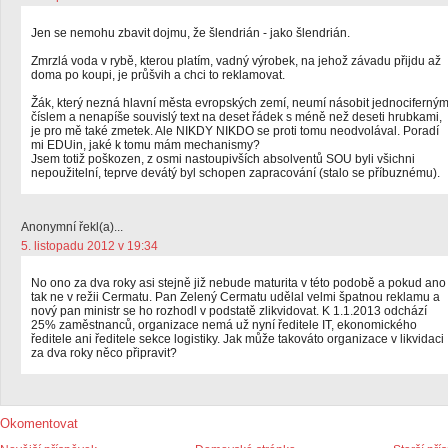
Jen se nemohu zbavit dojmu, že šlendrián - jako šlendrián.
Zmrzlá voda v rybě, kterou platím, vadný výrobek, na jehož závadu přijdu až
doma po koupi, je průšvih a chci to reklamovat.
Žák, který nezná hlavní města evropských zemí, neumí násobit jednociferný
číslem a nenapíše souvislý text na deset řádek s méně než deseti hrubkami,
je pro mě také zmetek. Ale NIKDY NIKDO se proti tomu neodvolával. Poradí
mi EDUin, jaké k tomu mám mechanismy?
Jsem totiž poškozen, z osmi nastoupivších absolventů SOU byli všichni
nepoužitelní, teprve devátý byl schopen zapracování (stalo se příbuznému).
Anonymní řekl(a)...
5. listopadu 2012 v 19:34
No ono za dva roky asi stejně již nebude maturita v této podobě a pokud ano
tak ne v režii Cermatu. Pan Zelený Cermatu udělal velmi špatnou reklamu a
nový pan ministr se ho rozhodl v podstatě zlikvidovat. K 1.1.2013 odchází
25% zaměstnanců, organizace nemá už nyní ředitele IT, ekonomického
ředitele ani ředitele sekce logistiky. Jak může takováto organizace v likvidaci
za dva roky něco připravit?
Okomentovat