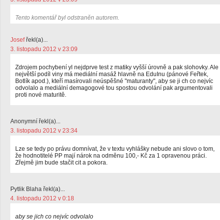
Tento komentář byl odstraněn autorem.
Josef
řekl(a)...
3. listopadu 2012 v 23:09
Zdrojem pochybení yl nejdprve test z matiky vyšší úrovně a pak slohovky. Ale
největší podíl viny má mediální masáž hlavně na EduInu (pánové Feřtek,
Botlík apod.), kteří masírovali neúspěšné "maturanty", aby se ji ch co nejvíc
odvolalo a mediální demagogové tou spostou odvolání pak argumentovali
proti nové maturitě.
Anonymní řekl(a)...
3. listopadu 2012 v 23:34
Lze se tedy po právu domnívat, že v textu vyhlášky nebude ani slovo o tom,
že hodnotitelé PP mají nárok na odměnu 100,- Kč za 1 opravenou práci.
Zřejmě jim bude stačit cit a pokora.
Pytlik Blaha řekl(a)...
4. listopadu 2012 v 0:18
aby se jich co nejvíc odvolalo