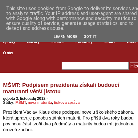
This site uses cookies from Google to deliver its services an
to analyze traffic. Your IP address and user-agent are shared
with Google along with performance and security metrics to
ensure quality of service, generate usage statistics, and to
detect and address abuse.
LEARN MORE
GOT IT
Zprávy
Názory
Inkluze
Pozvánky
MŠMT
Čtení
O nás
MŠMT: Podpisem prezidenta získali budoucí
maturanti větší jistotu
sobota 3. listopadu 2012
·
Štítky:
MŠMT
,
nová maturita
,
tisková zpráva
Prezident Václav Klaus dnes podepsal novelu školského zákona,
která upravuje podobu státních maturit. Pro příští dva roky budou
povinnou část tvořit dva předměty a maturity budou mít jednotnou
úroveň zadání.