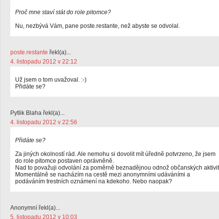
Proč mne staví stát do role pitomce?
Nu, nezbývá Vám, pane poste.restante, než abyste se odvolal.
poste.restante
řekl(a)...
4. listopadu 2012 v 22:12
Už jsem o tom uvažoval. :-)
Přidáte se?
Pytlik Blaha řekl(a)...
4. listopadu 2012 v 22:56
Přidáte se?
Za jiných okolností rád. Ale nemohu si dovolit mít úředně potvrzeno, že jsem
do role pitomce postaven oprávněně.
Nad to považuji odvolání za poměrně beznadějnou odnož občanských aktivit
Momentálně se nacházím na cestě mezi anonymními udáváními a
podáváním trestních oznámení na kdekoho. Nebo naopak?
Anonymní řekl(a)...
5. listopadu 2012 v 10:03