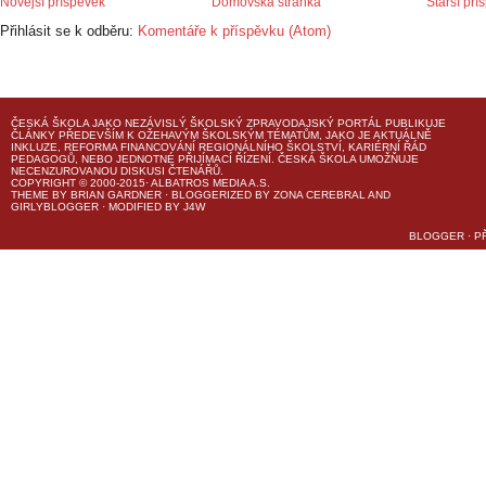
Novější příspěvek
Domovská stránka
Starší pří
Přihlásit se k odběru:
Komentáře k příspěvku (Atom)
ČESKÁ ŠKOLA
JAKO NEZÁVISLÝ ŠKOLSKÝ ZPRAVODAJSKÝ PORTÁL PUBLIKUJE
ČLÁNKY PŘEDEVŠÍM K OŽEHAVÝM ŠKOLSKÝM TÉMATŮM, JAKO JE AKTUÁLNĚ
INKLUZE, REFORMA FINANCOVÁNÍ REGIONÁLNÍHO ŠKOLSTVÍ, KARIÉRNÍ ŘÁD
PEDAGOGŮ, NEBO JEDNOTNÉ PŘIJÍMACÍ ŘÍZENÍ.
ČESKÁ ŠKOLA
UMOŽŇUJE
NECENZUROVANOU DISKUSI ČTENÁŘŮ.
COPYRIGHT © 2000-2015· ALBATROS MEDIA A.S.
THEME
BY
BRIAN GARDNER
· BLOGGERIZED BY
ZONA CEREBRAL
AND
GIRLYBLOGGER
· MODIFIED BY
J4W
BLOGGER
·
P