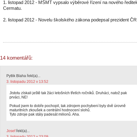
1. listopad 2012 - MŠMT vypsalo výběrové řízení na nového ředitel
Cermatu.
2. listopad 2012 - Novelu školského zákona podepsal prezident ČR
14 komentářů:
Pytlik Blaha řekl(a)...
3. listopadu 2012 v 13:52
Jistotu získali ještě tak žáci letošních třetích ročníků. Druháci, natož pak
prváci, NE!
Pokud jsem to dobře pochopil, tak zdrojem pochybení byly dvě úrovně
maturitních zkoušek a centrální hodnocení slohů.
Tyto zdroje pak stály padesát milionů. Aha.
Josef
řekl(a)...
3. listopadu 2012 v 23:09