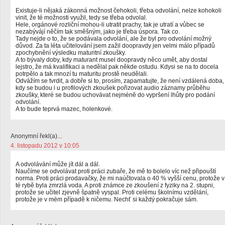
Existuje-li nějaká zákonná možnost čehokoli, třeba odvolání, nelze kohokoli
vinit, že té možnosti využil, tedy se třeba odvolal.
Hele, orgánové rozliční mohou-li utratit prachy, tak je utratí a vůbec se
nezabývájí něčím tak směšným, jako je třeba úspora. Tak co.
Tady nejde o to, že se podávala odvolání, ale že byl pro odvolání možný
důvod. Za ta léta učitelování jsem zažil doopravdy jen velmi málo případů
zpochybnění výsledku maturitní zkoušky.
A to bývaly doby, kdy maturant musel doopravdy něco umět, aby dostal
lejstro, že má kvalifikaci a nedělal pak někde ostudu. Kdysi se na to docela
potrpělo a tak mnozí tu maturitu prostě neudělali.
Odvážím se tvrdit, a dobře si to, prosím, zapamatujte, že není vzdálená doba,
kdy se budou i u profilových zkoušek pořizovat audio záznamy průběhu
zkoušky, které se budou uchovávat nejméně do vypršení lhůty pro podání
odvolání.
A to bude teprvá mazec, holenkové.
Anonymní řekl(a)...
4. listopadu 2012 v 10:05
A odvolávání může jít dál a dál.
Naučíme se odvolávat proti práci zubaře, že mě to bolelo víc než připouští
norma. Proti práci prodavačky, že mi naúčtovala o 40 % vyšší cenu, protože v
té rybě byla zmrzlá voda. A proti známce ze zkoušení z fyziky na 2. stupni,
protože se učitel zjevně špatně vyspal. Proti celému školnímu vzdělání,
protože je v mém případě k ničemu. Nechť si každý pokračuje sám.