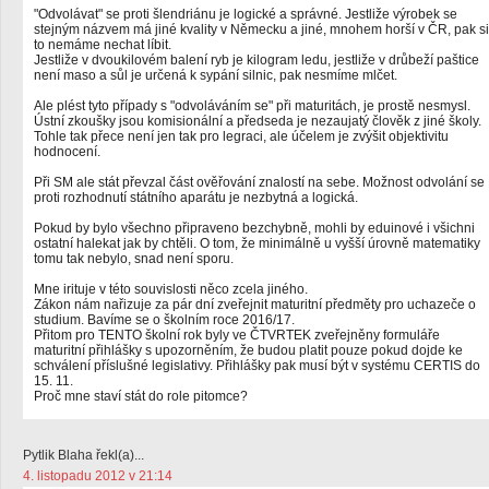
"Odvolávat" se proti šlendriánu je logické a správné. Jestliže výrobek se
stejným názvem má jiné kvality v Německu a jiné, mnohem horší v ČR, pak si
to nemáme nechat líbit.
Jestliže v dvoukilovém balení ryb je kilogram ledu, jestliže v drůbeží paštice
není maso a sůl je určená k sypání silnic, pak nesmíme mlčet.
Ale plést tyto případy s "odvoláváním se" při maturitách, je prostě nesmysl.
Ústní zkoušky jsou komisionální a předseda je nezaujatý člověk z jiné školy.
Tohle tak přece není jen tak pro legraci, ale účelem je zvýšit objektivitu
hodnocení.
Při SM ale stát převzal část ověřování znalostí na sebe. Možnost odvolání se
proti rozhodnutí státního aparátu je nezbytná a logická.
Pokud by bylo všechno připraveno bezchybně, mohli by eduinové i všichni
ostatní halekat jak by chtěli. O tom, že minimálně u vyšší úrovně matematiky
tomu tak nebylo, snad není sporu.
Mne irituje v této souvislosti něco zcela jiného.
Zákon nám nařizuje za pár dní zveřejnit maturitní předměty pro uchazeče o
studium. Bavíme se o školním roce 2016/17.
Přitom pro TENTO školní rok byly ve ČTVRTEK zveřejněny formuláře
maturitní přihlášky s upozorněním, že budou platit pouze pokud dojde ke
schválení příslušné legislativy. Přihlášky pak musí být v systému CERTIS do
15. 11.
Proč mne staví stát do role pitomce?
Pytlik Blaha řekl(a)...
4. listopadu 2012 v 21:14