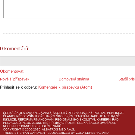
0 komentářů:
Okomentovat
Novější příspěvek
Domovská stránka
Starší pří
Přihlásit se k odběru:
Komentáře k příspěvku (Atom)
ČESKÁ ŠKOLA
JAKO NEZÁVISLÝ ŠKOLSKÝ ZPRAVODAJSKÝ PORTÁL PUBLIKUJE
ČLÁNKY PŘEDEVŠÍM K OŽEHAVÝM ŠKOLSKÝM TÉMATŮM, JAKO JE AKTUÁLNĚ
INKLUZE, REFORMA FINANCOVÁNÍ REGIONÁLNÍHO ŠKOLSTVÍ, KARIÉRNÍ ŘÁD
PEDAGOGŮ, NEBO JEDNOTNÉ PŘIJÍMACÍ ŘÍZENÍ.
ČESKÁ ŠKOLA
UMOŽŇUJE
NECENZUROVANOU DISKUSI ČTENÁŘŮ.
COPYRIGHT © 2000-2015· ALBATROS MEDIA A.S.
THEME
BY
BRIAN GARDNER
· BLOGGERIZED BY
ZONA CEREBRAL
AND