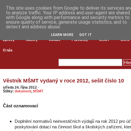
This site uses cookies from Google to deliver its services an
to analyze traffic. Your IP address and user-agent are shared
with Google along with performance and security metrics to
ensure quality of service, generate usage statistics, and to
detect and address abuse.
LEARN MORE
GOT IT
Zprávy
Názory
Inkluze
Pozvánky
MŠMT
Čtení
O nás
Věstník MŠMT vydaný v roce 2012, sešit číslo 10
středa 24. října 2012
·
Štítky:
dokument
,
MŠMT
Část oznamovací
Doplnění normativů neinvestičních výdajů na rok 2012 pro úč
poskytování dotací na činnost škol a školských zařízení, kte