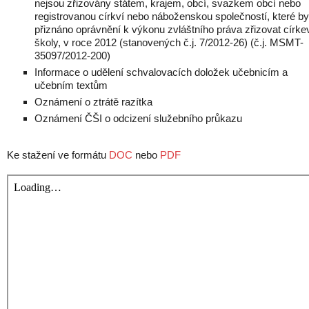
nejsou zřizovány státem, krajem, obcí, svazkem obcí nebo
registrovanou církví nebo náboženskou společností, které by
přiznáno oprávnění k výkonu zvláštního práva zřizovat círke
školy, v roce 2012 (stanovených č.j. 7/2012-26) (č.j. MSMT-
35097/2012-200)
Informace o udělení schvalovacích doložek učebnicím a
učebním textům
Oznámení o ztrátě razítka
Oznámení ČŠI o odcizení služebního průkazu
Ke stažení ve formátu
DOC
nebo
PDF