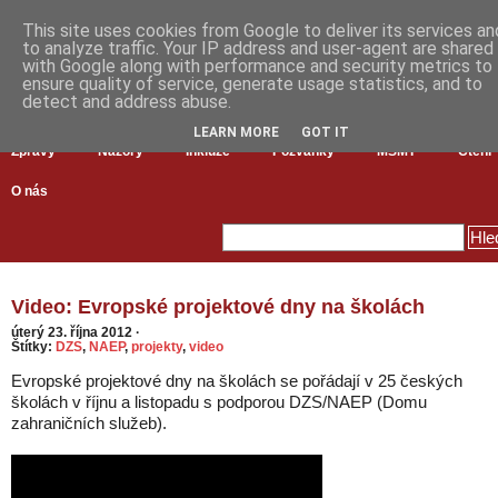
This site uses cookies from Google to deliver its services an
to analyze traffic. Your IP address and user-agent are shared
with Google along with performance and security metrics to
ensure quality of service, generate usage statistics, and to
detect and address abuse.
LEARN MORE
GOT IT
Zprávy
Názory
Inkluze
Pozvánky
MŠMT
Čtení
O nás
Video: Evropské projektové dny na školách
úterý 23. října 2012
·
Štítky:
DZS
,
NAEP
,
projekty
,
video
Evropské projektové dny na školách se pořádají v 25 českých
školách v říjnu a listopadu s podporou DZS/NAEP (Domu
zahraničních služeb).