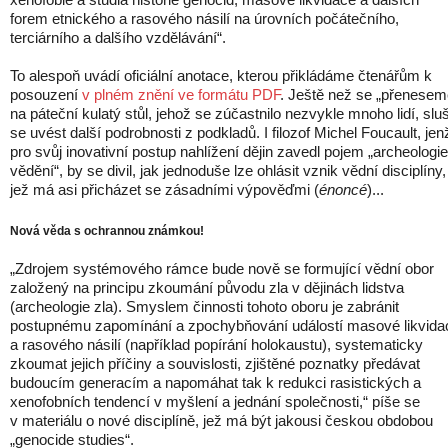
forem etnického a rasového násilí na úrovních počátečního,
terciárního a dalšího vzdělávání“.
To alespoň uvádí oficiální anotace, kterou přikládáme čtenářům k
posouzení
v plném znění ve formátu PDF
. Ještě než se „přenesem
na páteční kulatý stůl, jehož se zúčastnilo nezvykle mnoho lidí, sluš
se uvést další podrobnosti z podkladů. I filozof Michel Foucault, jen
pro svůj inovativní postup nahlížení dějin zavedl pojem „archeologie
vědění“, by se divil, jak jednoduše lze ohlásit vznik vědní disciplíny,
jež má asi přicházet se zásadními výpověďmi (
énoncé
)...
Nová věda s ochrannou známkou!
„Zdrojem systémového rámce bude nově se formující vědní obor
založený na principu zkoumání původu zla v dějinách lidstva
(archeologie zla). Smyslem činnosti tohoto oboru je zabránit
postupnému zapomínání a zpochybňování událostí masové likvida
a rasového násilí (například popírání holokaustu), systematicky
zkoumat jejich příčiny a souvislosti, zjištěné poznatky předávat
budoucím generacím a napomáhat tak k redukci rasistických a
xenofobních tendencí v myšlení a jednání společnosti,“ píše se
v materiálu o nové disciplíně, jež má být jakousi českou obdobou
„genocide studies“.