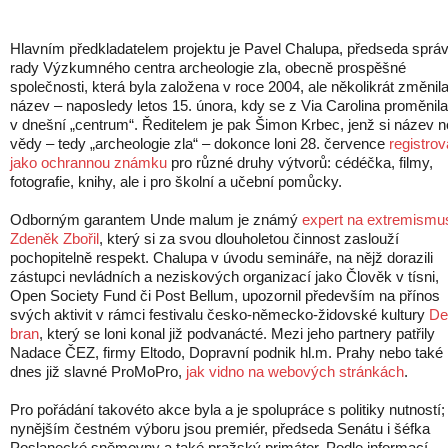
Hlavním předkladatelem projektu je Pavel Chalupa, předseda správ
rady Výzkumného centra archeologie zla, obecně prospěšné
společnosti, která byla založena v roce 2004, ale několikrát změnil
název – naposledy letos 15. února, kdy se z Via Carolina proměnila
v dnešní „centrum“. Ředitelem je pak Šimon Krbec, jenž si název 
vědy – tedy „archeologie zla“ – dokonce loni 28. července
registrov
jako ochrannou známku
pro různé druhy výtvorů: cédéčka, filmy,
fotografie, knihy, ale i pro školní a učební pomůcky.
Odborným garantem Unde malum je známý
expert na extremismu
Zdeněk Zbořil
, který si za svou dlouholetou činnost zaslouží
pochopitelně respekt. Chalupa v úvodu semináře, na nějž dorazili
zástupci nevládních a neziskových organizací jako Člověk v tísni,
Open Society Fund či Post Bellum, upozornil především na přínos
svých aktivit v rámci festivalu česko-německo-židovské kultury
De
bran
, který se loni konal již podvanácté. Mezi jeho partnery patřily
Nadace ČEZ, firmy Eltodo, Dopravní podnik hl.m. Prahy nebo také
dnes již slavné ProMoPro,
jak vidno na webových stránkách
.
Pro pořádání takovéto akce byla a je spolupráce s politiky nutností;
nynějším čestném výboru jsou premiér, předseda Senátu i šéfka
Poslanecké sněmovny a také pražský primátor. Podle informací