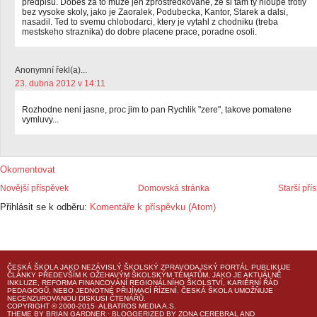
predpisu. Dobes za to muze jen zprostredkovane, ze si tam ty hloupe trotly
bez vysoke skoly, jako je Zaoralek, Podubecka, Kantor, Starek a dalsi,
nasadil. Ted to svemu chlobodarci, ktery je vytahl z chodniku (treba
mestskeho straznika) do dobre placene prace, poradne osoli.
Anonymní řekl(a)...
23. dubna 2012 v 14:11
Rozhodne neni jasne, proc jim to pan Rychlik "zere", takove pomatene
vymluvy...
Okomentovat
Novější příspěvek
Domovská stránka
Starší pří
Přihlásit se k odběru:
Komentáře k příspěvku (Atom)
ČESKÁ ŠKOLA
JAKO NEZÁVISLÝ ŠKOLSKÝ ZPRAVODAJSKÝ PORTÁL PUBLIKUJE
ČLÁNKY PŘEDEVŠÍM K OŽEHAVÝM ŠKOLSKÝM TÉMATŮM, JAKO JE AKTUÁLNĚ
INKLUZE, REFORMA FINANCOVÁNÍ REGIONÁLNÍHO ŠKOLSTVÍ, KARIÉRNÍ ŘÁD
PEDAGOGŮ, NEBO JEDNOTNÉ PŘIJÍMACÍ ŘÍZENÍ.
ČESKÁ ŠKOLA
UMOŽŇUJE
NECENZUROVANOU DISKUSI ČTENÁŘŮ.
COPYRIGHT © 2000-2015· ALBATROS MEDIA A.S.
THEME
BY
BRIAN GARDNER
· BLOGGERIZED BY
ZONA CEREBRAL
AND