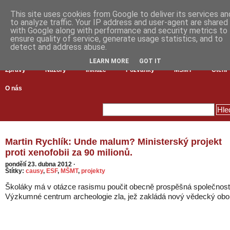
This site uses cookies from Google to deliver its services an
to analyze traffic. Your IP address and user-agent are shared
with Google along with performance and security metrics to
ensure quality of service, generate usage statistics, and to
detect and address abuse.
LEARN MORE
GOT IT
Zprávy
Názory
Inkluze
Pozvánky
MŠMT
Čtení
O nás
Martin Rychlík: Unde malum? Ministerský projekt
proti xenofobii za 90 milionů.
pondělí 23. dubna 2012
·
Štítky:
causy
,
ESF
,
MŠMT
,
projekty
Školáky má v otázce rasismu poučit obecně prospěšná společnost
Výzkumné centrum archeologie zla, jež zakládá nový vědecký obo