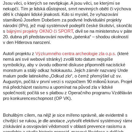
Jsou věci, o kterých se nevtipkuje. A jsou věci, se kterými se
nekupčí. Tím je lidská důstojnost, smrt nevinných obětí či výchova
dětí k chápání lidské jinakosti. Kdo si myslel, že vyhazování
stamilionů Josefem Dobešem za podivné Individuální projekty
národní (IPn), jež mají systémově podepřít české školství, skončil
s
bájnými projekty OKNO či SPORT
, divil se na ministerstvu v pát
20. dubna při představování nového „ípéenka“ – shodou okolností
v den Hitlerova narození.
Autoři projektu z
Výzkumného centra archeologie zla o.p.s.
(které
nemá ani své webové stránky) zvolili toto datum nejspíše
symbolicky, aby v úvodu odborné diskuse připomněli nacistické
monstrum a stálý odkaz holokaustu. Jejich záměr nazvaný Unde
malum podle latinského „Odkud zlo“, o čemž přemýšlel už sv.
Augustýn, počítá v první verzi s rozpočtem 90 milionů korun. Proje
má předcházet rasismu a upomínat na původ zla v lidské
společnosti; počítá se s platbou z Operačního programu Vzděláván
pro konkurenceschopnost (OP VK).
Bohulibým cílem, na nějž je sice mířeno správně, ale evidentně s
chvějící se rukou, je dle anotace „vytvořit efektivní systémový rám
získávání a osvojování vědomostí v oblasti prevence rasismu a
xenofobie a studia historie genocid, masové likvidace a dalších