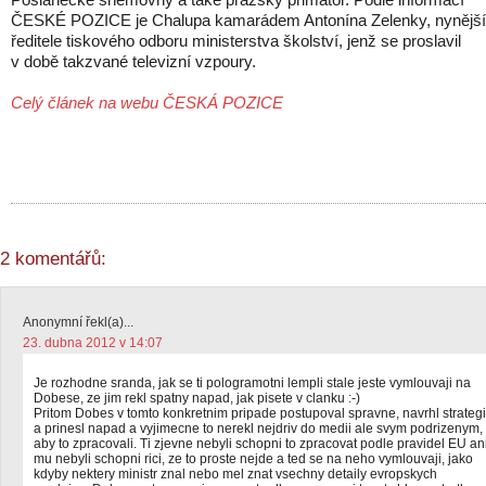
ČESKÉ POZICE je Chalupa kamarádem Antonína Zelenky, nynějš
ředitele tiskového odboru ministerstva školství, jenž se proslavil
v době takzvané televizní vzpoury.
Celý článek na webu ČESKÁ POZICE
2 komentářů:
Anonymní řekl(a)...
23. dubna 2012 v 14:07
Je rozhodne sranda, jak se ti pologramotni lempli stale jeste vymlouvaji na
Dobese, ze jim rekl spatny napad, jak pisete v clanku :-)
Pritom Dobes v tomto konkretnim pripade postupoval spravne, navrhl strategi
a prinesl napad a vyjimecne to nerekl nejdriv do medii ale svym podrizenym,
aby to zpracovali. Ti zjevne nebyli schopni to zpracovat podle pravidel EU an
mu nebyli schopni rici, ze to proste nejde a ted se na neho vymlouvaji, jako
kdyby nektery ministr znal nebo mel znat vsechny detaily evropskych