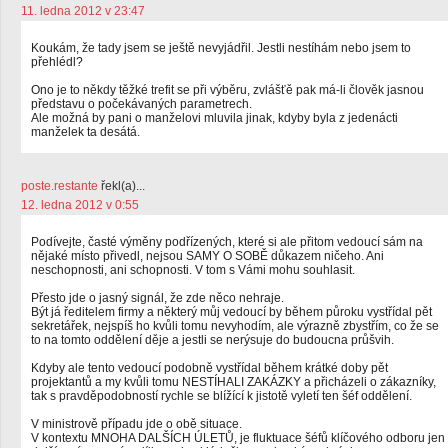
11. ledna 2012 v 23:47
Koukám, že tady jsem se ještě nevyjádřil. Jestli nestíhám nebo jsem to
přehlédl?
Ono je to někdy těžké trefit se při výběru, zvlášťě pak má-li člověk jasnou
představu o počekávaných parametrech.
Ale možná by pani o manželovi mluvila jinak, kdyby byla z jedenácti
manželek ta desátá.
poste.restante
řekl(a)...
12. ledna 2012 v 0:55
Podívejte, časté výměny podřízených, které si ale přitom vedoucí sám na
nějaké místo přivedl, nejsou SAMY O SOBĚ důkazem ničeho. Ani
neschopnosti, ani schopnosti. V tom s Vámi mohu souhlasit.
Přesto jde o jasný signál, že zde něco nehraje.
Být já ředitelem firmy a některý můj vedoucí by během půroku vystřídal pět
sekretářek, nejspíš ho kvůli tomu nevyhodím, ale výrazně zbystřím, co že se
to na tomto oddělení děje a jestli se nerýsuje do budoucna průšvih.
Kdyby ale tento vedoucí podobně vystřídal během krátké doby pět
projektantů a my kvůli tomu NESTÍHALI ZAKÁZKY a přicházeli o zákazníky,
tak s pravděpodobností rychle se blížící k jistotě vyletí ten šéf oddělení.
V ministrově případu jde o obě situace.
V kontextu MNOHA DALŠÍCH ÚLETŮ, je fluktuace šéfů klíčového odboru jen