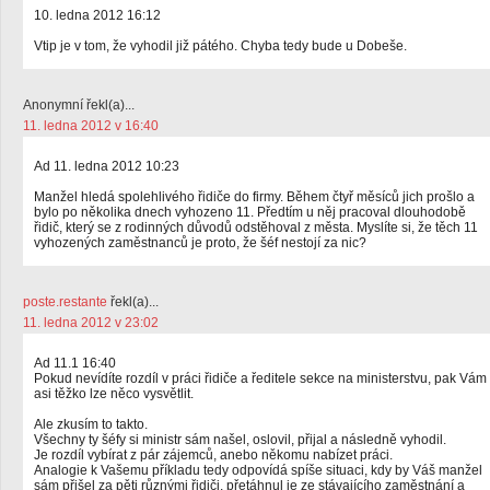
10. ledna 2012 16:12
Vtip je v tom, že vyhodil již pátého. Chyba tedy bude u Dobeše.
Anonymní řekl(a)...
11. ledna 2012 v 16:40
Ad 11. ledna 2012 10:23
Manžel hledá spolehlivého řidiče do firmy. Během čtyř měsíců jich prošlo a
bylo po několika dnech vyhozeno 11. Předtím u něj pracoval dlouhodobě
řidič, který se z rodinných důvodů odstěhoval z města. Myslíte si, že těch 11
vyhozených zaměstnanců je proto, že šéf nestojí za nic?
poste.restante
řekl(a)...
11. ledna 2012 v 23:02
Ad 11.1 16:40
Pokud nevídíte rozdíl v práci řidiče a ředitele sekce na ministerstvu, pak Vám
asi těžko lze něco vysvětlit.
Ale zkusím to takto.
Všechny ty šéfy si ministr sám našel, oslovil, přijal a následně vyhodil.
Je rozdíl vybírat z pár zájemců, anebo někomu nabízet práci.
Analogie k Vašemu příkladu tedy odpovídá spíše situaci, kdy by Váš manžel
sám přišel za pěti různými řidiči, přetáhnul je ze stávajícího zaměstnání a