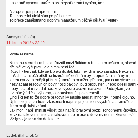
následně vyhodil. Takže to asi nejspíš neumí vybírat, ne?
A propos, jen pro upřesnění.
Ten poslední utekl sám po pěti dnech.
To přece zaměstnanci dobrým manažerům běžně dělávají, viďte?
Anonymní řekl(a)...
11. ledna 2012 v 23:40
Poste.restante
Nemohu s Vámi souhlasit. Rozdíl mezi řidičem a ředitelem ovšem je, hlavně
zřejmě ve výši platu, ale o tom není řeč.
Rozdíl v tom, jak kdo se k práci dostal, taky nevidím jako zásadní. Někteří z
našich uchazečů přišli na inzerát, někteří nám byli doporučeni známými,
jeden byl vzdálenější příbuzný, kterého manžel "přetáhl", jak to nazýváte. Pro
nezvládání pracovních povinností pak byli buď propuštěni, nebo odešli sami 
nebyli ochotni zvládat nárazově vyšší pracovní nasazení. Podotýkám, že
dvanáctý řidič je výborný, k oboustranné spokojenosti.
Chci říci jen to, že dobré pracovníky musíte hledat, mnohdy i hodně dlouho.
Úplně stejné, ba horší zkušenosti např. s přijetím čerstvých "maturantů" do
firem mají další známí.
Jak mohl např. ministr vědět, zda nabízí pracovní pozici schopnému člověku,
když na takovém místě a s takovou náplní práce dotyčný neměl zkušenost?
Vždycky je to sázka do loterie.
Luděk Blaha řekl(a)...