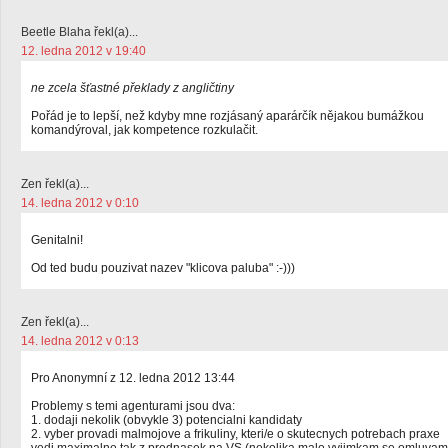
Beetle Blaha řekl(a)...
12. ledna 2012 v 19:40
ne zcela šťastné překlady z angličtiny
Pořád je to lepší, než kdyby mne rozjásaný aparárčík nějakou bumážkou
komandýroval, jak kompetence rozkulačit.
Zen řekl(a)...
14. ledna 2012 v 0:10
Genitalni!
Od ted budu pouzivat nazev "klicova paluba" :-)))
Zen řekl(a)...
14. ledna 2012 v 0:13
Pro Anonymní z 12. ledna 2012 13:44
Problemy s temi agenturami jsou dva:
1. dodaji nekolik (obvykle 3) potencialni kandidaty
2. vyber provadi malmojove a frikuliny, kteri/e o skutecnych potrebach praxe