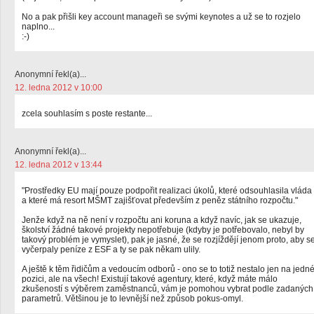
No a pak přišli key account manageři se svými keynotes a už se to rozjelo
naplno...
:-)
Anonymní řekl(a)...
12. ledna 2012 v 10:00
zcela souhlasím s poste restante...
Anonymní řekl(a)...
12. ledna 2012 v 13:44
"Prostředky EU mají pouze podpořit realizaci úkolů, které odsouhlasila vláda
a které má resort MŠMT zajišťovat především z peněz státního rozpočtu."
Jenže když na ně není v rozpočtu ani koruna a když navíc, jak se ukazuje,
školství žádné takové projekty nepotřebuje (kdyby je potřebovalo, nebyl by
takový problém je vymyslet), pak je jasné, že se rozjíždějí jenom proto, aby s
vyčerpaly peníze z ESF a ty se pak někam ulily.
A ještě k těm řidičům a vedoucím odborů - ono se to totiž nestalo jen na jedn
pozici, ale na všech! Existují takové agentury, které, když máte málo
zkušeností s výběrem zaměstnanců, vám je pomohou vybrat podle zadaných
parametrů. Většinou je to levnější než způsob pokus-omyl.