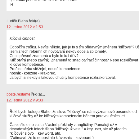
splněním podmínil své setrvání ve funkci.
;-)
Luděk Blaha řekl(a)...
12. ledna 2012 v 1:53
klíčová činnost
Odbočím trošku. Nevíte někdo, jak je to s tím přídavným jménem "klíčové"? U
jsem z těch reformních novotvarů někdy docela zpitomělý.
Co to přesně znamená a bylo to tu i dřív?
Klíč otvírá (nebo zavírá). Znamená to snad otvírací činnost? Nebo rozklíčovat
klíčové kompetence.
Proč ne třeba stěžejní, nosné kompetence:
nosník - konzole - krakorec.
Já bych si někdy s takovou chutí ty kompetence rozkrakorcoval.
poste.restante
řekl(a)...
12. ledna 2012 v 9:33
Řekl bych, kolego Blaho, že slovo "klíčový" se nám významově posunulo od
klíčové služby až ke klíčovým kompetencím během porevolučních let.
Často šlo o ne zcela šťastné překlady z angličtiny. Pamatuji už v
devadesátých letech třeba "klíčový uživatel" = key user, ale už předtím
"klíčové" slovo = key word, atd.
(Zajímavé, že to nepostihlo klávesnici - keyboard.)