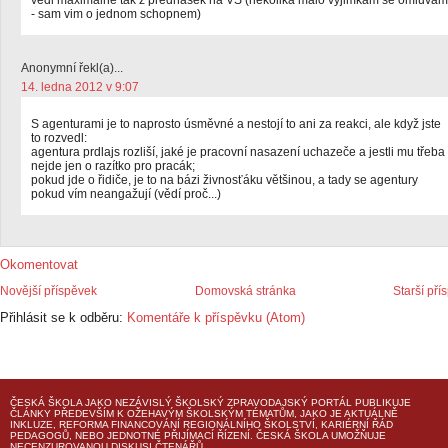
vedi maximalne tak z prednasek na VS (nekolika malo vyjimkam se omluvam
- sam vim o jednom schopnem)
Anonymní řekl(a)...
14. ledna 2012 v 9:07
S agenturami je to naprosto úsměvné a nestojí to ani za reakci, ale když jste
to rozvedl:
agentura prdlajs rozliší, jaké je pracovní nasazení uchazeče a jestli mu třeba
nejde jen o razítko pro pracák;
pokud jde o řidiče, je to na bázi živnosťáku většinou, a tady se agentury
pokud vím neangažují (vědí proč...)
Okomentovat
Novější příspěvek
Domovská stránka
Starší pří
Přihlásit se k odběru:
Komentáře k příspěvku (Atom)
ČESKÁ ŠKOLA
JAKO NEZÁVISLÝ ŠKOLSKÝ ZPRAVODAJSKÝ PORTÁL PUBLIKUJE
ČLÁNKY PŘEDEVŠÍM K OŽEHAVÝM ŠKOLSKÝM TÉMATŮM, JAKO JE AKTUÁLNĚ
INKLUZE, REFORMA FINANCOVÁNÍ REGIONÁLNÍHO ŠKOLSTVÍ, KARIÉRNÍ ŘÁD
PEDAGOGŮ, NEBO JEDNOTNÉ PŘIJÍMACÍ ŘÍZENÍ.
ČESKÁ ŠKOLA
UMOŽŇUJE
NECENZUROVANOU DISKUSI ČTENÁŘŮ.