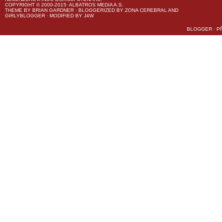
COPYRIGHT © 2000-2015· ALBATROS MEDIA A.S.
THEME
BY
BRIAN GARDNER
· BLOGGERIZED BY
ZONA CEREBRAL
AND
GIRLYBLOGGER
· MODIFIED BY
J4W
BLOGGER
·
P