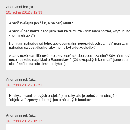
Anonymní řekl(a)...
10. ledna 2012 v 12:33
A proč zveřejnil jen část, a ne celý audit?
A proč vůbec mektá něco jako "neříkejte mi, že v tom mám bordel, když jiní h
v tom měli taky"?
Není tam náhodou od toho, aby eventuální nepořádek odstranil? A není tam
náhodou už dost dlouho, aby mohly být vidět výsledky?
A co ty nové stamiliónové projekty, které už jdou pouze za ním? Kdy nám pov
něco hezkého například o Baumrukovi? (Od evropských komisařů jsme zatí
nic pěkného na toto téma neslyšeli.)
Anonymní řekl(a)...
10. ledna 2012 v 12:51
Hezkých stamilionových projektů je mraky, ale je bohužel smutné, že
"objektivní" zprávy informují jen o některých tunelech.
Anonymní řekl(a)...
10. ledna 2012 v 16:12