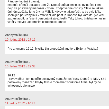
Pánové (možná i dámy),
materiál přináší doklad o tom, že Dobeš udělal jen to, co by udělal i ten
nejníže postavený manažer - změnu zodpovědné ososby. Stalo se tak na
úplném začátku jeho éry na MŠMT. Kdyby to tak neřešil, to by bylo křiku!
Jsem jen poučený laik v této věci, ale postup Dobeše byl korektní (ve věci
zadání auditu a řešení personální záležitosti). Taky tohoto jinistra nemusím
vidět v televizi, ale prosím o trochu soudnosti.
Anonymní řekl(a)...
10. ledna 2012 v 17:16
Pro anonyma 16:12: Myslíte tím propuštění auditora Evžena Mrázka?
Anonymní řekl(a)...
10. ledna 2012 v 22:38
16:12
I kdyby dělal i ten nejníže postavený manažer psí kusy, Dobeš je NEJVÝŠE
postavený manažer! Kdyby takhle "pomáhal" soukromé firmě, byl by ne
vyhozenej, ale mrtvej!
Anonymní řekl(a)...
11. ledna 2012 v 10:23