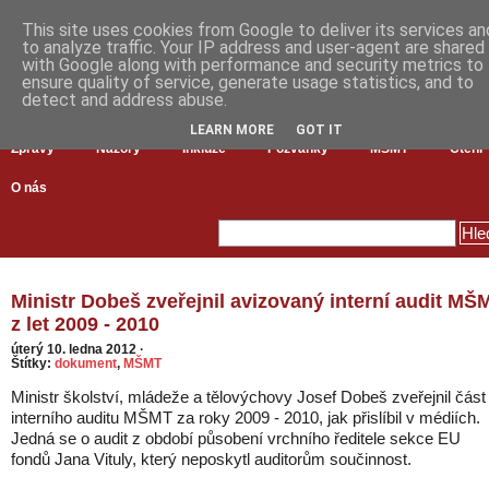
This site uses cookies from Google to deliver its services an
to analyze traffic. Your IP address and user-agent are shared
with Google along with performance and security metrics to
ensure quality of service, generate usage statistics, and to
detect and address abuse.
LEARN MORE
GOT IT
Zprávy
Názory
Inkluze
Pozvánky
MŠMT
Čtení
O nás
Ministr Dobeš zveřejnil avizovaný interní audit MŠ
z let 2009 - 2010
úterý 10. ledna 2012
·
Štítky:
dokument
,
MŠMT
Ministr školství, mládeže a tělovýchovy Josef Dobeš zveřejnil část
interního auditu MŠMT za roky 2009 - 2010, jak přislíbil v médiích.
Jedná se o audit z období působení vrchního ředitele sekce EU
fondů Jana Vituly, který neposkytl auditorům součinnost.