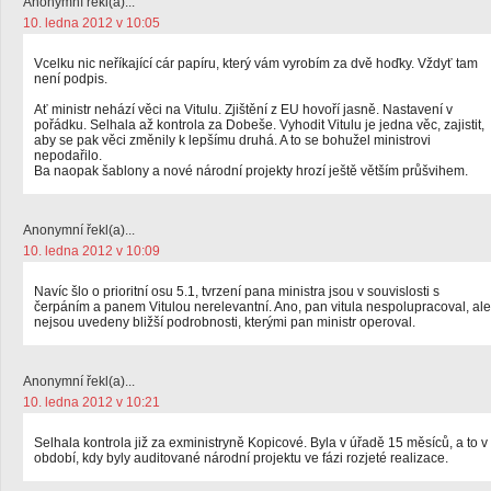
Anonymní řekl(a)...
10. ledna 2012 v 10:05
Vcelku nic neříkající cár papíru, který vám vyrobím za dvě hoďky. Vždyť tam
není podpis.
Ať ministr nehází věci na Vitulu. Zjištění z EU hovoří jasně. Nastavení v
pořádku. Selhala až kontrola za Dobeše. Vyhodit Vitulu je jedna věc, zajistit,
aby se pak věci změnily k lepšímu druhá. A to se bohužel ministrovi
nepodařilo.
Ba naopak šablony a nové národní projekty hrozí ještě větším průšvihem.
Anonymní řekl(a)...
10. ledna 2012 v 10:09
Navíc šlo o prioritní osu 5.1, tvrzení pana ministra jsou v souvislosti s
čerpáním a panem Vitulou nerelevantní. Ano, pan vitula nespolupracoval, ale
nejsou uvedeny bližší podrobnosti, kterými pan ministr operoval.
Anonymní řekl(a)...
10. ledna 2012 v 10:21
Selhala kontrola již za exministryně Kopicové. Byla v úřadě 15 měsíců, a to v
období, kdy byly auditované národní projektu ve fázi rozjeté realizace.