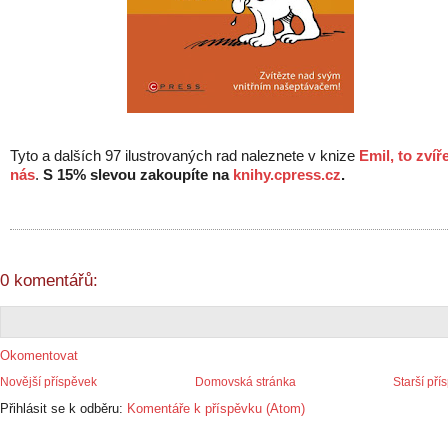
Tyto a dalších 97 ilustrovaných rad naleznete v knize
Emil, to zvíř
nás
.
S 15% slevou zakoupíte na
knihy.cpress.cz
.
0 komentářů:
Okomentovat
Novější příspěvek
Domovská stránka
Starší pří
Přihlásit se k odběru:
Komentáře k příspěvku (Atom)