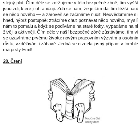
stejný plat. Čím déle se zdržujeme v této bezpečné zóně, tím vyšš
jsou zdi, které ji ohraničují. Zdá se nám, že je čím dál tím těžší nauč
se něco nového — a zároveň se začínáme nudit. Neuvědomíme si 
hned, nýbrž postupně: ztrácíme chuť poznávat něco nového, myslí
nám to pomalu a když se podíváme na staré fotky, vypadáme na n
živěji a aktivněji. Čím déle v naší bezpečné zóně zůstáváme, tím v
se uzavíráme prvému životu: novým pracovním výzvám a osobní
růstu, vzdělávání i zábavě. Jedná se o zcela jasný případ: v tomhle
má prsty Emil!
20. Čtení