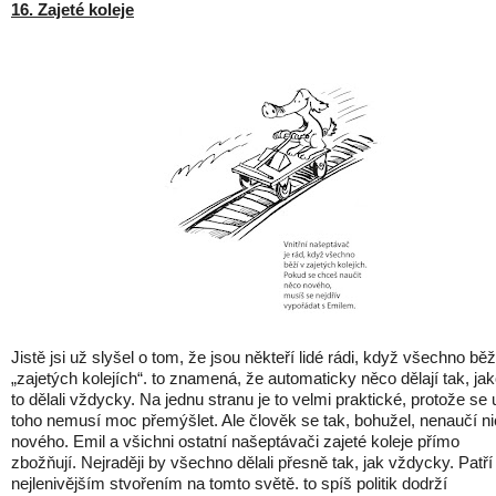
16. Zajeté koleje
Jistě jsi už slyšel o tom, že jsou někteří lidé rádi, když všechno běž
„zajetých kolejích“. to znamená, že automaticky něco dělají tak, ja
to dělali vždycky. Na jednu stranu je to velmi praktické, protože se 
toho nemusí moc přemýšlet. Ale člověk se tak, bohužel, nenaučí ni
nového. Emil a všichni ostatní našeptávači zajeté koleje přímo
zbožňují. Nejraději by všechno dělali přesně tak, jak vždycky. Patří
nejlenivějším stvořením na tomto světě. to spíš politik dodrží