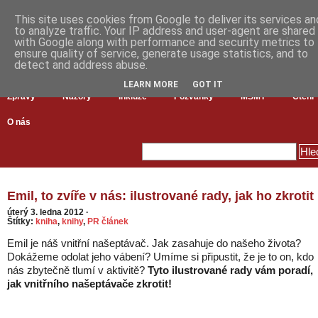
This site uses cookies from Google to deliver its services an
to analyze traffic. Your IP address and user-agent are shared
with Google along with performance and security metrics to
ensure quality of service, generate usage statistics, and to
detect and address abuse.
LEARN MORE
GOT IT
Zprávy
Názory
Inkluze
Pozvánky
MŠMT
Čtení
O nás
Emil, to zvíře v nás: ilustrované rady, jak ho zkrotit
úterý 3. ledna 2012
·
Štítky:
kniha
,
knihy
,
PR článek
Emil je náš vnitřní našeptávač. Jak zasahuje do našeho života?
Dokážeme odolat jeho vábení? Umíme si připustit, že je to on, kdo
nás zbytečně tlumí v aktivitě?
Tyto ilustrované rady vám poradí,
jak vnitřního našeptávače zkrotit!