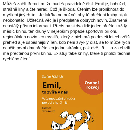
Můžeš začít třeba tím, že budeš pravidelně číst. Emil je, bohužel,
strašně líný a čte nerad. Což je škoda. Čtením lze proniknout do
myšlení jiných lidí. Je takřka nemožné, aby tě přečtení knihy nijak
neobohatilo! Užitečná věc je i předplatné dobrých novin. Znamená
neustálý přísun informací. Představ si dva lidi: jeden přečte každý
měsíc knihu, ten druhý v nejlepším případě sportovní přílohu
regionálních novin. co myslíš, který z nich má po deseti letech větš
přehled a je úspěšnější? Ten, kdo není zvyklý číst, se to může rych
naučit: první dny přečte jen jednu stránku, pak dvě, tři — a za chvíli
má přečtenou první knihu. Existují také knihy, které ti přiblíží techni
rychlého čtení.