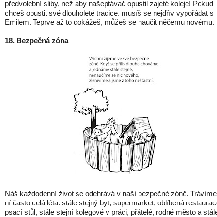
předvolební sliby, než aby našeptávač opustil zajeté koleje! Pokud
chceš opustit své dlouholeté tradice, musíš se nejdřív vypořádat s
Emilem. Teprve až to dokážeš, můžeš se naučit něčemu novému.
18. Bezpečná zóna
Náš každodenní život se odehrává v naší bezpečné zóně. Trávíme
ní často celá léta: stále stejný byt, supermarket, oblíbená restaurac
psací stůl, stále stejní kolegové v práci, přátelé, rodné město a stál