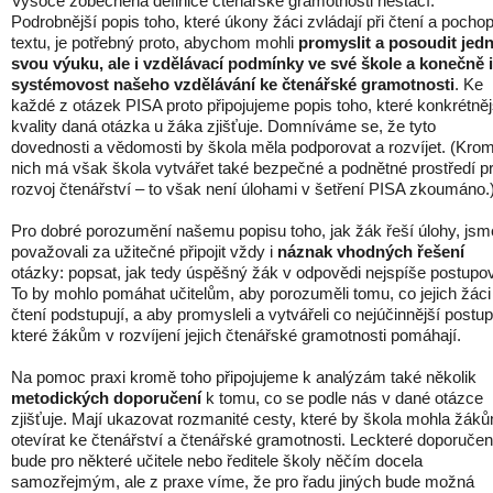
Vysoce zobecněná definice čtenářské gramotnosti nestačí.
Podrobnější popis toho, které úkony žáci zvládají při čtení a pocho
textu, je potřebný proto, abychom mohli
promyslit a posoudit jed
svou výuku, ale i vzdělávací podmínky ve své škole a konečně i
systémovost našeho vzdělávání ke čtenářské gramotnosti
. Ke
každé z otázek PISA proto připojujeme popis toho, které konkrétněj
kvality daná otázka u žáka zjišťuje. Domníváme se, že tyto
dovednosti a vědomosti by škola měla podporovat a rozvíjet. (Kro
nich má však škola vytvářet také bezpečné a podnětné prostředí p
rozvoj čtenářství – to však není úlohami v šetření PISA zkoumáno.
Pro dobré porozumění našemu popisu toho, jak žák řeší úlohy, jsm
považovali za užitečné připojit vždy i
náznak vhodných řešení
otázky: popsat, jak tedy úspěšný žák v odpovědi nejspíše postupov
To by mohlo pomáhat učitelům, aby porozuměli tomu, co jejich žáci 
čtení podstupují, a aby promysleli a vytvářeli co nejúčinnější postup
které žákům v rozvíjení jejich čtenářské gramotnosti pomáhají.
Na pomoc praxi kromě toho připojujeme k analýzám také několik
metodických doporučení
k tomu, co se podle nás v dané otázce
zjišťuje. Mají ukazovat rozmanité cesty, které by škola mohla žák
otevírat ke čtenářství a čtenářské gramotnosti. Leckteré doporučen
bude pro některé učitele nebo ředitele školy něčím docela
samozřejmým, ale z praxe víme, že pro řadu jiných bude možná