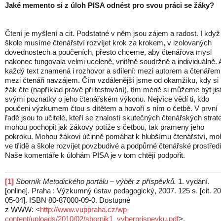
Jaké memento si z úloh PISA odnést pro svou práci se žáky?
Čtení je myšlení a cit. Podstatné v něm jsou zájem a radost. I když
škole musíme čtenářství rozvíjet krok za krokem, v izolovaných
dovednostech a poučeních, přesto chceme, aby čtenářova mysl
nakonec fungovala velmi uceleně, vnitřně soudržně a individuálně. 
každý text znamená i rozhovor a sdílení: mezi autorem a čtenářem 
mezi čtenáři navzájem. Čím vzdálenější jsme od okamžiku, kdy si
žák čte (například právě při testování), tím méně si můžeme být jist
svými poznatky o jeho čtenářském výkonu. Nejvíce vědí ti, kdo
poučeni výzkumem čtou s dítětem a hovoří s ním o četbě. V první
řadě jsou to učitelé, kteří se znalostí skutečných čtenářských strate
mohou pochopit jak žákovy potíže s četbou, tak prameny jeho
pokroku. Mohou žákovi účinně pomáhat k hlubšímu čtenářství, mo
ve třídě a škole rozvíjet povzbudivé a podpůrné čtenářské prostředí
Naše komentáře k úlohám PISA je v tom chtějí podpořit.
[1]
Sborník Metodického portálu – výběr z příspěvků.
1. vydání.
[online]. Praha : Výzkumný ústav pedagogický, 2007. 125 s. [cit. 2
05-04]. ISBN 80-87000-09-0. Dostupné
z WWW:
<
http://www.vuppraha.cz/wp-
content/uploads/2010/02/sbornik1_vyberprispevku.pdf
>
.