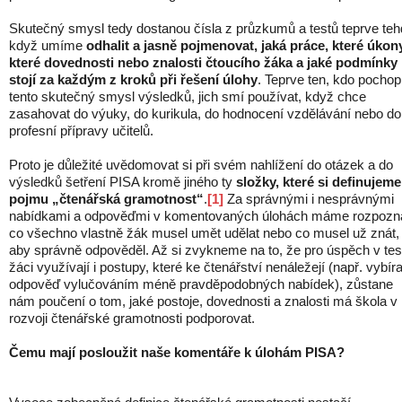
Skutečný smysl tedy dostanou čísla z průzkumů a testů teprve teh
když umíme
odhalit a jasně pojmenovat, jaká práce, které úkon
které dovednosti nebo znalosti čtoucího žáka a jaké podmínky
stojí za každým z kroků při řešení úlohy
. Teprve ten, kdo pochop
tento skutečný smysl výsledků, jich smí používat, když chce
zasahovat do výuky, do kurikula, do hodnocení vzdělávání nebo do
profesní přípravy učitelů.
Proto je důležité uvědomovat si při svém nahlížení do otázek a do
výsledků šetření PISA kromě jiného ty
složky, které si definujeme
pojmu „čtenářská gramotnost“
.
[1]
Za správnými i nesprávnými
nabídkami a odpověďmi v komentovaných úlohách máme rozpozna
co všechno vlastně žák musel umět udělat nebo co musel už znát,
aby správně odpověděl. Až si zvykneme na to, že pro úspěch v tes
žáci využívají i postupy, které ke čtenářství nenáležejí (např. vybíra
odpověď vylučováním méně pravděpodobných nabídek), zůstane
nám poučení o tom, jaké postoje, dovednosti a znalosti má škola v
rozvoji čtenářské gramotnosti podporovat.
Čemu mají posloužit naše komentáře k úlohám PISA?