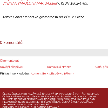
VYBRANYM-ULOHAM-PISA.html
>. ISSN 1802-4785.
Autor: Panel čtenářské gramotnosti při VÚP v Praze
0 komentářů:
Okomentovat
Novější příspěvek
Domovská stránka
Starší pří
Přihlásit se k odběru:
Komentáře k příspěvku (Atom)
ČESKÁ ŠKOLA
JAKO NEZÁVISLÝ ŠKOLSKÝ ZPRAVODAJSKÝ PORTÁL PUBLIKUJE
ČLÁNKY PŘEDEVŠÍM K OŽEHAVÝM ŠKOLSKÝM TÉMATŮM, JAKO JE AKTUÁLNĚ
INKLUZE, REFORMA FINANCOVÁNÍ REGIONÁLNÍHO ŠKOLSTVÍ, KARIÉRNÍ ŘÁD
PEDAGOGŮ, NEBO JEDNOTNÉ PŘIJÍMACÍ ŘÍZENÍ.
ČESKÁ ŠKOLA
UMOŽŇUJE
NECENZUROVANOU DISKUSI ČTENÁŘŮ.
COPYRIGHT © 2000-2015· ALBATROS MEDIA A.S.