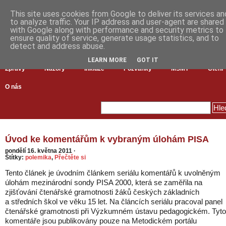
This site uses cookies from Google to deliver its services an
to analyze traffic. Your IP address and user-agent are shared
with Google along with performance and security metrics to
ensure quality of service, generate usage statistics, and to
detect and address abuse.
LEARN MORE
GOT IT
Zprávy
Názory
Inkluze
Pozvánky
MŠMT
Čtení
O nás
Úvod ke komentářům k vybraným úlohám PISA
pondělí 16. května 2011
·
Štítky:
polemika
,
Přečtěte si
Tento článek je úvodním článkem seriálu komentářů k uvolněným
úlohám mezinárodní sondy PISA 2000, která se zaměřila na
zjišťování čtenářské gramotnosti žáků českých základních
a středních škol ve věku 15 let. Na článcích seriálu pracoval panel
čtenářské gramotnosti při Výzkumném ústavu pedagogickém. Tyto
komentáře jsou publikovány pouze na Metodickém portálu