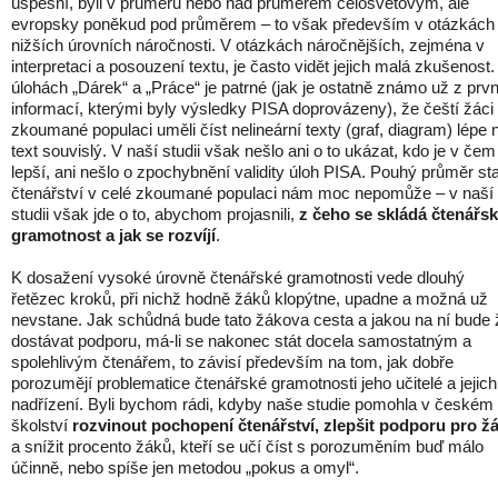
úspěšní, byli v průměru nebo nad průměrem celosvětovým, ale
evropsky poněkud pod průměrem – to však především v otázkách
nižších úrovních náročnosti. V otázkách náročnějších, zejména v
interpretaci a posouzení textu, je často vidět jejich malá zkušenost.
úlohách „Dárek“ a „Práce“ je patrné (jak je ostatně známo už z prv
informací, kterými byly výsledky PISA doprovázeny), že čeští žáci
zkoumané populaci uměli číst nelineární texty (graf, diagram) lépe 
text souvislý. V naší studii však nešlo ani o to ukázat, kdo je v čem
lepší, ani nešlo o zpochybnění validity úloh PISA. Pouhý průměr st
čtenářství v celé zkoumané populaci nám moc nepomůže – v naší
studii však jde o to, abychom projasnili,
z čeho se skládá čtenářs
gramotnost a jak se rozvíjí
.
K dosažení vysoké úrovně čtenářské gramotnosti vede dlouhý
řetězec kroků, při nichž hodně žáků klopýtne, upadne a možná už
nevstane. Jak schůdná bude tato žákova cesta a jakou na ní bude
dostávat podporu, má-li se nakonec stát docela samostatným a
spolehlivým čtenářem, to závisí především na tom, jak dobře
porozumějí problematice čtenářské gramotnosti jeho učitelé a jejich
nadřízení. Byli bychom rádi, kdyby naše studie pomohla v českém
školství
rozvinout pochopení čtenářství, zlepšit podporu pro ž
a snížit procento žáků, kteří se učí číst s porozuměním buď málo
účinně, nebo spíše jen metodou „pokus a omyl“.