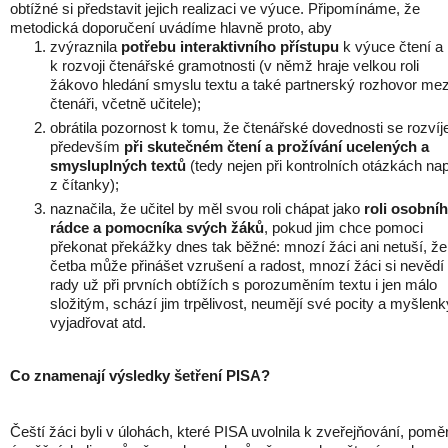
obtížné si představit jejich realizaci ve výuce. Připomínáme, že
metodická doporučení uvádíme hlavně proto, aby
zvýraznila
potřebu interaktivního přístupu
k výuce čtení a
k rozvoji čtenářské gramotnosti (v němž hraje velkou roli
žákovo hledání smyslu textu a také partnerský rozhovor mez
čtenáři, včetně učitele);
obrátila pozornost k tomu, že čtenářské dovednosti se rozvíje
především
při skutečném čtení a prožívání ucelených a
smysluplných textů
(tedy nejen při kontrolních otázkách nap
z čítanky);
naznačila, že učitel by měl svou roli chápat jako
roli osobní
rádce a
pomocníka svých žáků
, pokud jim chce pomoci
překonat překážky dnes tak běžné: mnozí žáci ani netuší, že
četba může přinášet vzrušení a radost, mnozí žáci si nevědí
rady už při prvních obtížích s porozuměním textu i jen málo
složitým, schází jim trpělivost, neumějí své pocity a myšlenk
vyjadřovat atd.
Co znamenají výsledky šetření PISA?
Čeští žáci byli v úlohách, které PISA uvolnila k zveřejňování, pomě