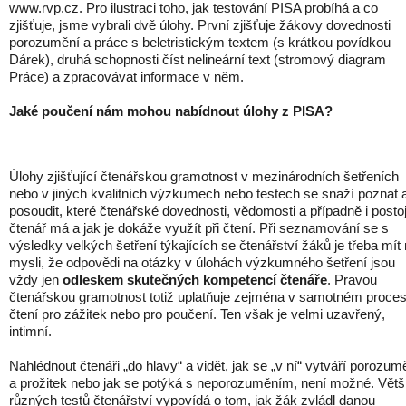
www.rvp.cz. Pro ilustraci toho, jak testování PISA probíhá a co
zjišťuje, jsme vybrali dvě úlohy. První zjišťuje žákovy dovednosti
porozumění a práce s beletristickým textem (s krátkou povídkou
Dárek), druhá schopnosti číst nelineární text (stromový diagram
Práce) a zpracovávat informace v něm.
Jaké poučení nám mohou nabídnout úlohy z PISA?
Úlohy zjišťující čtenářskou gramotnost v mezinárodních šetřeních
nebo v jiných kvalitních výzkumech nebo testech se snaží poznat 
posoudit, které čtenářské dovednosti, vědomosti a případně i posto
čtenář má a jak je dokáže využít při čtení. Při seznamování se s
výsledky velkých šetření týkajících se čtenářství žáků je třeba mít
mysli, že odpovědi na otázky v úlohách výzkumného šetření jsou
vždy jen
odleskem skutečných kompetencí čtenáře
. Pravou
čtenářskou gramotnost totiž uplatňuje zejména v samotném proce
čtení pro zážitek nebo pro poučení. Ten však je velmi uzavřený,
intimní.
Nahlédnout čtenáři „do hlavy“ a vidět, jak se „v ní“ vytváří porozum
a prožitek nebo jak se potýká s neporozuměním, není možné. Větš
různých testů čtenářství vypovídá o tom, jak žák zvládl danou