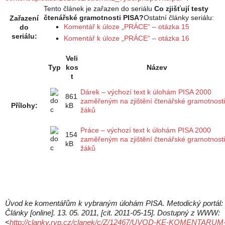
Tento článek je zařazen do seriálu
Co zjišťují testy
čtenářské gramotnosti PISA?
Ostatní články seriálu:
Zařazení
Komentář k úloze „PRÁCE“ – otázka 15
do
seriálu:
Komentář k úloze „PRÁCE“ – otázka 16
Veli
Typ
kos
Název
t
Dárek – výchozí text k úlohám PISA 2000
861
zaměřeným na zjištění čtenářské gramotnosti
Přílohy:
kB
žáků
Práce – výchozí text k úlohám PISA 2000
154
zaměřeným na zjištění čtenářské gramotnosti
kB
žáků
Úvod ke komentářům k vybraným úlohám PISA. Metodický portál:
Články [online]. 13. 05. 2011, [cit. 2011-05-15]. Dostupný z WWW:
<
http://clanky.rvp.cz/clanek/c/Z/12467/UVOD-KE-KOMENTARUM