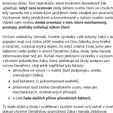
testovou úlohu. Test neprokáže, které konkrétní dovednosti žák
uplatňuje,
když není testován
(tedy během svého čtení ve chvílích
kdy opravdu čte s estetickým prožitkem nebo studijně pro poučení)
Výzkumné úlohy předložené a komentované v našem malém seriá
článků nám mohou
dodat orientaci v tom, které mechanismy,
postupy, potřeby ovlivňují výkon čtení
.
Ovšem statisticky shrnuté, číselné výsledky celé kohorty žáků v d
populaci mají svá rizika: příliš snadno se čtou (tabulky jsou krátké
a stručné), vzbuzují mylný dojem, že když známe čísla, jsme jako
odborníci nebo politici o úrovni čtenářství žáka, školy nebo národa
informováni lépe než jiní. Avšak mezi plošnými výsledky z výzkum
výkonem jednotlivého žáka, který potřebuje od školy podporu pro
rozvoj čtenářství, stojí ještě například tyto faktory:
atmosféra ve výuce i v rodině (buď podporující, anebo
znevažující četbu),
buď bohatost, či jednostrannost podnětů,
přítomnost buď živého čtenářského vzoru, nebo jen
mechanických, učebnicových přístupů,
a celá
řada dalších přímo působících faktorů.
Ty bude učitel a škola i vzdělávací systém muset vzít vážně v úva
pokud chceme čtenářskou gramotnost žáka i národa zlepšovat.