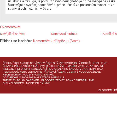
učí druhá a třetí liga, ta první již dávno neučí)nebo je hrubě rozrýpané české
školství jako systém, podceňování práce učitelů za posledních dvacet let ze
strany všech možných vlád .....
Okomentovat
Novější příspěvek
Domovská stránka
Starší pří
Přihlásit se k odběru:
Komentáře k příspěvku (Atom)
ČESKÁ ŠKOLA
JAKO NEZÁVISLÝ ŠKOLSKÝ ZPRAVODAJSKÝ PORTÁL PUBLIKUJE
ČLÁNKY PŘEDEVŠÍM K OŽEHAVÝM ŠKOLSKÝM TÉMATŮM, JAKO JE AKTUÁLNĚ
INKLUZE, REFORMA FINANCOVÁNÍ REGIONÁLNÍHO ŠKOLSTVÍ, KARIÉRNÍ ŘÁD
PEDAGOGŮ, NEBO JEDNOTNÉ PŘIJÍMACÍ ŘÍZENÍ.
ČESKÁ ŠKOLA
UMOŽŇUJE
NECENZUROVANOU DISKUSI ČTENÁŘŮ.
COPYRIGHT © 2000-2015· ALBATROS MEDIA A.S.
THEME
BY
BRIAN GARDNER
· BLOGGERIZED BY
ZONA CEREBRAL
AND
GIRLYBLOGGER
· MODIFIED BY
J4W
BLOGGER
·
P