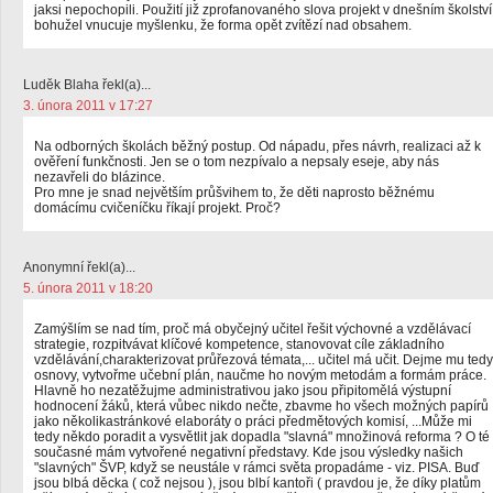
jaksi nepochopili. Použití již zprofanovaného slova projekt v dnešním školství
bohužel vnucuje myšlenku, že forma opět zvítězí nad obsahem.
Luděk Blaha řekl(a)...
3. února 2011 v 17:27
Na odborných školách běžný postup. Od nápadu, přes návrh, realizaci až k
ověření funkčnosti. Jen se o tom nezpívalo a nepsaly eseje, aby nás
nezavřeli do blázince.
Pro mne je snad největším průšvihem to, že děti naprosto běžnému
domácímu cvičeníčku říkají projekt. Proč?
Anonymní řekl(a)...
5. února 2011 v 18:20
Zamýšlím se nad tím, proč má obyčejný učitel řešit výchovné a vzdělávací
strategie, rozpitvávat klíčové kompetence, stanovovat cíle základního
vzdělávání,charakterizovat průřezová témata,... učitel má učit. Dejme mu tedy
osnovy, vytvořme učební plán, naučme ho novým metodám a formám práce.
Hlavně ho nezatěžujme administrativou jako jsou připitomělá výstupní
hodnocení žáků, která vůbec nikdo nečte, zbavme ho všech možných papírů
jako několikastránkové elaboráty o práci předmětových komisí, ...Může mi
tedy někdo poradit a vysvětlit jak dopadla "slavná" množinová reforma ? O té
současné mám vytvořené negativní představy. Kde jsou výsledky našich
"slavných" ŠVP, když se neustále v rámci světa propadáme - viz. PISA. Buď
jsou blbá děcka ( což nejsou ), jsou blbí kantoři ( pravdou je, že díky platům