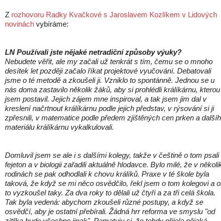
Z
rozhovoru Radky Kvačkové s Jaroslavem Kozlíkem v Lidových
novinách
vybíráme:
LN Používali jste nějaké netradiční způsoby výuky?
Nebudete věřit, ale my začali už tenkrát s tím, čemu se o mnoho
desítek let později začalo říkat projektové vyučování. Debatovali
jsme o té metodě a zkoušeli ji. Vzniklo to spontánně. Jednou se u
nás doma zastavilo několik žáků, aby si prohlédli králíkárnu, kterou
jsem postavil. Jejich zájem mne inspiroval, a tak jsem jim dal v
kreslení načrtnout králíkárnu podle jejich představ, v rýsování si ji
zpřesnili, v matematice podle předem zjištěných cen prken a další
materiálu králíkárnu vykalkulovali.
Domluvil jsem se ale i s dalšími kolegy, takže v češtině o tom psali
fejeton a v biologii zařadili aktuálně hlodavce. Bylo milé, že v několi
rodinách se pak odhodlali k chovu králíků. Praxe v té škole byla
taková, že když se mi něco osvědčilo, řekl jsem o tom kolegovi a 
to vyzkoušel taky. Za dva roky to dělali už čtyři a za tři celá škola.
Tak byla vedená: abychom zkoušeli různé postupy, a když se
osvědčí, aby je ostatní přebírali. Žádná hrr reforma ve smyslu "od
zítřka bude všechno jinak". Pamatuju si, že tehdy přijela nějaká