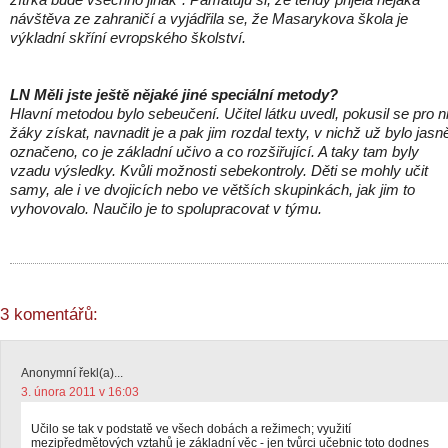
návštěva ze zahraničí a vyjádřila se, že Masarykova škola je
výkladní skříní evropského školství.
LN Měli jste ještě nějaké jiné speciální metody?
Hlavní metodou bylo sebeučení. Učitel látku uvedl, pokusil se pro n
žáky získat, navnadit je a pak jim rozdal texty, v nichž už bylo jasn
označeno, co je základní učivo a co rozšiřující. A taky tam byly
vzadu výsledky. Kvůli možnosti sebekontroly. Děti se mohly učit
samy, ale i ve dvojicích nebo ve větších skupinkách, jak jim to
vyhovovalo. Naučilo je to spolupracovat v týmu.
3 komentářů:
Anonymní řekl(a)...
3. února 2011 v 16:03
Učilo se tak v podstatě ve všech dobách a režimech; využití
mezipředmětových vztahů je základní věc - jen tvůrci učebnic toto dodnes