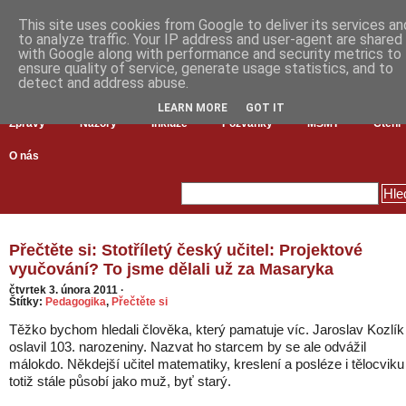
This site uses cookies from Google to deliver its services an
to analyze traffic. Your IP address and user-agent are shared
with Google along with performance and security metrics to
ensure quality of service, generate usage statistics, and to
detect and address abuse.
LEARN MORE
GOT IT
Zprávy
Názory
Inkluze
Pozvánky
MŠMT
Čtení
O nás
Přečtěte si: Stotříletý český učitel: Projektové
vyučování? To jsme dělali už za Masaryka
čtvrtek 3. února 2011
·
Štítky:
Pedagogika
,
Přečtěte si
Těžko bychom hledali člověka, který pamatuje víc. Jaroslav Kozlík
oslavil 103. narozeniny. Nazvat ho starcem by se ale odvážil
málokdo. Někdejší učitel matematiky, kreslení a posléze i tělocviku
totiž stále působí jako muž, byť starý.