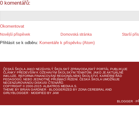
0 komentářů:
Okomentovat
Novější příspěvek
Domovská stránka
Starší pří
Přihlásit se k odběru:
Komentáře k příspěvku (Atom)
ČESKÁ ŠKOLA
JAKO NEZÁVISLÝ ŠKOLSKÝ ZPRAVODAJSKÝ PORTÁL PUBLIKUJE
ČLÁNKY PŘEDEVŠÍM K OŽEHAVÝM ŠKOLSKÝM TÉMATŮM, JAKO JE AKTUÁLNĚ
INKLUZE, REFORMA FINANCOVÁNÍ REGIONÁLNÍHO ŠKOLSTVÍ, KARIÉRNÍ ŘÁD
PEDAGOGŮ, NEBO JEDNOTNÉ PŘIJÍMACÍ ŘÍZENÍ.
ČESKÁ ŠKOLA
UMOŽŇUJE
NECENZUROVANOU DISKUSI ČTENÁŘŮ.
COPYRIGHT © 2000-2015· ALBATROS MEDIA A.S.
THEME
BY
BRIAN GARDNER
· BLOGGERIZED BY
ZONA CEREBRAL
AND
GIRLYBLOGGER
· MODIFIED BY
J4W
BLOGGER
·
P