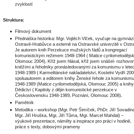
zvyklostí
Struktura:
Filmový dokument
Přednáška historika: Mgr. Vojtěch Vlček, vyučuje na gymnáz
Ostravě-Hrabůvce a externě na Ostravské univerzitě v Ostr
Je autorem knih Perzekuce mužských řádů a kongregací
komunistickým režimem 1948-1964 ( Matice cyrilometodějsk
Olomouc 2004), Kříž jsem hlásal, kříž jsem snášel- rozhovor
kněžími a řeholníky pronásledovanými za komunismu v lete
1948-1989 ( Karmelitánské nakladatelství, Kostelní Vydří 200
spoluautorem a editorem knihy Ženské řehole za komunism
1948-1989 (Matice cyrilometodějská, Olomouc 2005) a knihy
Dědictví ( Kapitoly z dějin komunistické perzekuce v
Československu 1948-1989, Poznání, Olomouc 2008).
Pamětník
Metodika – workshop (Mgr. Petr Šimíček, PhDr. Jiří Sovadin
Mgr. Jiří Hruška, Mgr, Jiří Tůma, Mgr. Marcel Mahdal) –
výukové prezentace, náměty a inspirace pro práci v hodině,
práce s texty, dobovými prameny