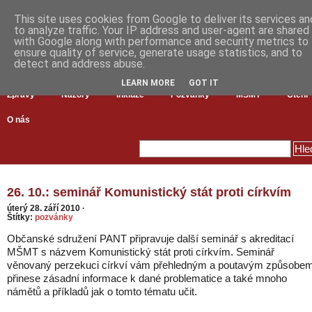
This site uses cookies from Google to deliver its services an
to analyze traffic. Your IP address and user-agent are shared
with Google along with performance and security metrics to
ensure quality of service, generate usage statistics, and to
detect and address abuse.
LEARN MORE
GOT IT
Zprávy
Názory
Inkluze
Pozvánky
MŠMT
Čtení
O nás
26. 10.: seminář Komunistický stát proti církvím
úterý 28. září 2010
·
Štítky:
pozvánky
Občanské sdružení PANT připravuje další seminář s akreditací
MŠMT s názvem Komunistický stát proti církvím. Seminář
věnovaný perzekuci církví vám přehledným a poutavým způsobe
přinese zásadní informace k dané problematice a také mnoho
námětů a příkladů jak o tomto tématu učit.