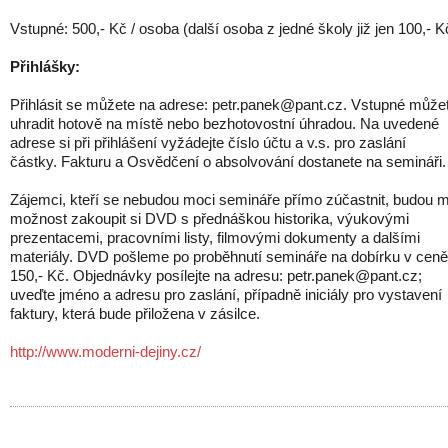
Vstupné: 500,- Kč / osoba (další osoba z jedné školy již jen 100,- K
Přihlášky:
Přihlásit se můžete na adrese: petr.panek@pant.cz. Vstupné může
uhradit hotově na místě nebo bezhotovostní úhradou. Na uvedené
adrese si při přihlášení vyžádejte číslo účtu a v.s. pro zaslání
částky. Fakturu a Osvědčení o absolvování dostanete na semináři.
Zájemci, kteří se nebudou moci semináře přímo zúčastnit, budou m
možnost zakoupit si DVD s přednáškou historika, výukovými
prezentacemi, pracovními listy, filmovými dokumenty a dalšími
materiály. DVD pošleme po proběhnutí semináře na dobírku v ceně
150,- Kč. Objednávky posílejte na adresu: petr.panek@pant.cz;
uveďte jméno a adresu pro zaslání, případně iniciály pro vystavení
faktury, která bude přiložena v zásilce.
http://www.moderni-dejiny.cz/