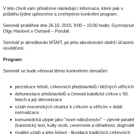
V této chvíli vám přinášíme následující informace, které pak v
průběhu týdne upřesníme a zveřejníme konkrétní program.
Seminář proběhne dne 26.10. 2010, 9:00 – 15:00 hodin, Gymnáziu
Olgy Havlové v Ostravě – Porubě.
Seminář je akreditován MŠMT, po jeho absolvování obdrží účastníc
osvědčení.
Program:
Seminář se bude věnovat těmto konkrétním tématům:
perzekuce řeholí, církevních představitelů i běžných věřících
dehonestace představitelů a činnosti katolické církve v 50.
letech a její démonizace
vztah mocenských struktur k církvím a věřícím v době
normalizace
komunistická utopie jako "nové náboženství" – zjevné parale
(kanonický text, kulty osob, ceremonie a obřadnost, dogmati
rivalitní vztah a jeho řešení - likvidace tradičních církevních