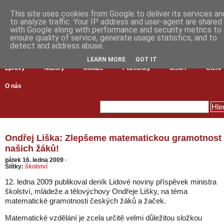
This site uses cookies from Google to deliver its services an
to analyze traffic. Your IP address and user-agent are shared
with Google along with performance and security metrics to
ensure quality of service, generate usage statistics, and to
detect and address abuse.
LEARN MORE
GOT IT
Zprávy
Názory
Inkluze
Pozvánky
MŠMT
Čtení
O nás
Ondřej Liška: Zlepšeme matematickou gramotnost
našich žáků!
pátek 16. ledna 2009
·
Štítky:
školství
12. ledna 2009 publikoval deník Lidové noviny příspěvek ministra
školství, mládeže a tělovýchovy Ondřeje Lišky, na téma
matematické gramotnosti českých žáků a žaček.
Matematické vzdělání je zcela určitě velmi důležitou složkou