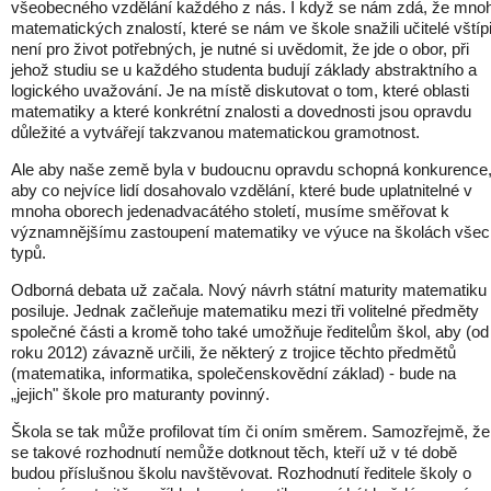
všeobecného vzdělání každého z nás. I když se nám zdá, že mno
matematických znalostí, které se nám ve škole snažili učitelé vštípi
není pro život potřebných, je nutné si uvědomit, že jde o obor, při
jehož studiu se u každého studenta budují základy abstraktního a
logického uvažování. Je na místě diskutovat o tom, které oblasti
matematiky a které konkrétní znalosti a dovednosti jsou opravdu
důležité a vytvářejí takzvanou matematickou gramotnost.
Ale aby naše země byla v budoucnu opravdu schopná konkurence
aby co nejvíce lidí dosahovalo vzdělání, které bude uplatnitelné v
mnoha oborech jedenadvacátého století, musíme směřovat k
významnějšímu zastoupení matematiky ve výuce na školách všec
typů.
Odborná debata už začala. Nový návrh státní maturity matematiku
posiluje. Jednak začleňuje matematiku mezi tři volitelné předměty
společné části a kromě toho také umožňuje ředitelům škol, aby (od
roku 2012) závazně určili, že některý z trojice těchto předmětů
(matematika, informatika, společenskovědní základ) - bude na
„jejich" škole pro maturanty povinný.
Škola se tak může profilovat tím či oním směrem. Samozřejmě, že
se takové rozhodnutí nemůže dotknout těch, kteří už v té době
budou příslušnou školu navštěvovat. Rozhodnutí ředitele školy o