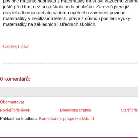
povinné maturitě například z matematiky musí být každému znám
ještě před tím, než si na školu podá přihlášku. Zároveň jsem již
otevřel odbornou debatu na téma opětného zavedení povinné
matematiky v nejbližších letech, právě z důvodu posílení výuky
matematiky na základních i středních školách.
Ondřej Liška
0 komentářů:
Okomentovat
Novější příspěvek
Domovská stránka
Starší pří
Přihlásit se k odběru:
Komentáře k příspěvku (Atom)