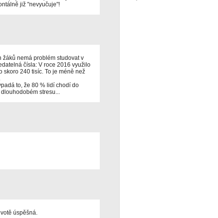
ontálně již "nevyučuje"!
ch žáků nemá problém studovat v
datelná čísla: V roce 2016 využilo
skoro 240 tisíc. To je méně než
.
ypadá to, že 80 % lidí chodí do
 v dlouhodobém stresu...
životě úspěšná.