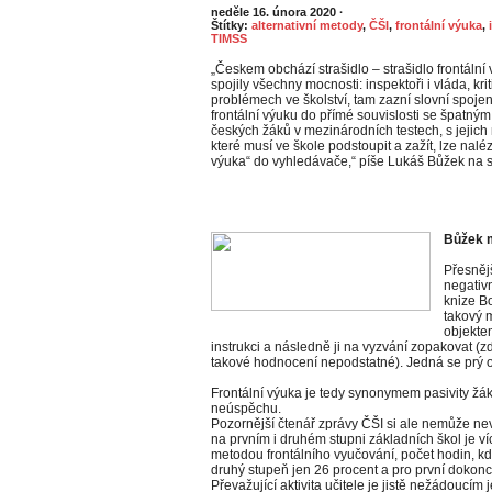
neděle 16. února 2020
·
Štítky:
alternativní metody
,
ČŠI
,
frontální výuka
,
TIMSS
„Českem obchází strašidlo – strašidlo frontální v
spojily všechny mocnosti: inspektoři i vláda, krit
problémech ve školství, tam zazní slovní spojení
frontální výuku do přímé souvislosti se špatn
českých žáků v mezinárodních testech, s jejich
které musí ve škole podstoupit a zažít, lze naléz
výuka“ do vyhledávače,“ píše Lukáš Bůžek na 
Bůžek m
Přesnějš
negativn
knize B
takový 
objekte
instrukci a následně ji na vyzvání zopakovat (
takové hodnocení nepodstatné). Jedná se prý o 
Frontální výuka je tedy synonymem pasivity žák
neúspěchu.
Pozornější čtenář zprávy ČŠI si ale nemůže n
na prvním i druhém stupni základních škol je v
metodou frontálního vyučování, počet hodin, kdy
druhý stupeň jen 26 procent a pro první dokonce 
Převažující aktivita učitele je jistě nežádoucím