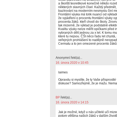
a školští teoretikové konečně někdo rozeb
některých slavných čísel. Každý předmět, 
bazírování na moderním nesmyslu činí m
Frontální výuka má tolik nuancí od výkla
že vyjádření o procentu frontální výuky vy
procenta žáků. kteří chodí do školy. Zrov
tak mizerně, že výklad je podstatně efekti
Kvalitu výuky nelze měřit opičkami před 
vybraných dětí jednou za x let. K tomu mu
které tu nejsou. ČŠI něco řadu let chystá, 
veřejných prohlášení to nadějně nevypadá
Cermatu a to jen omezené procento žáků
Anonymní řekl(a)...
16. února 2020 v 10:45
laimes
Opravdu si myslíte, že ty Vaše přisprostlé
diskuse? Samozřejmě, že je mažu. Nemají 
BP
řekl(a)...
16. února 2020 v 14:15
Jak je možné, když u nás učitelé učí mize
potom většina našich žáků v dalším živo