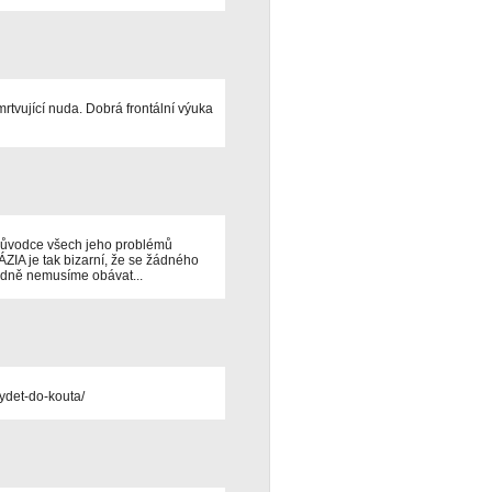
mrtvující nuda. Dobrá frontální výuka
 a původce všech jeho problémů
je tak bizarní, že se žádného
odně nemusíme obávat...
tydet-do-kouta/