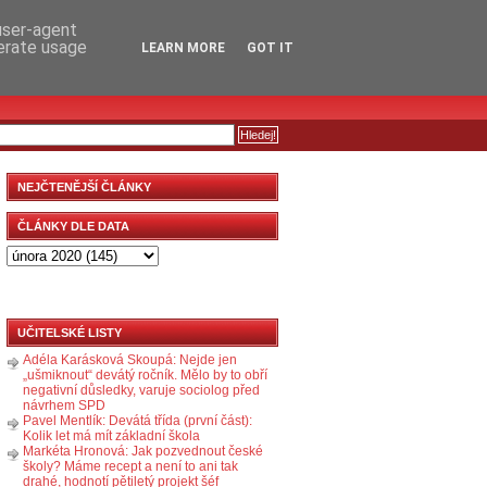
RSS
KOMENTÁŘE
 user-agent
nerate usage
LEARN MORE
GOT IT
NEJČTENĚJŠÍ ČLÁNKY
ČLÁNKY DLE DATA
UČITELSKÉ LISTY
Adéla Karásková Skoupá: Nejde jen
„ušmiknout“ devátý ročník. Mělo by to obří
negativní důsledky, varuje sociolog před
návrhem SPD
Pavel Mentlík: Devátá třída (první část):
Kolik let má mít základní škola
Markéta Hronová: Jak pozvednout české
školy? Máme recept a není to ani tak
drahé, hodnotí pětiletý projekt šéf