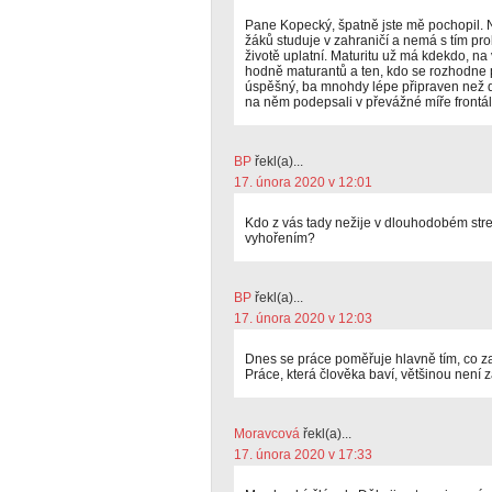
Pane Kopecký, špatně jste mě pochopil. 
žáků studuje v zahraničí a nemá s tím pr
životě uplatní. Maturitu už má kdekdo, na
hodně maturantů a ten, kdo se rozhodne p
úspěšný, ba mnohdy lépe připraven než d
na něm podepsali v převážné míře frontál
BP
řekl(a)...
17. února 2020 v 12:01
Kdo z vás tady nežije v dlouhodobém stre
vyhořením?
BP
řekl(a)...
17. února 2020 v 12:03
Dnes se práce poměřuje hlavně tím, co za t
Práce, která člověka baví, většinou není 
Moravcová
řekl(a)...
17. února 2020 v 17:33