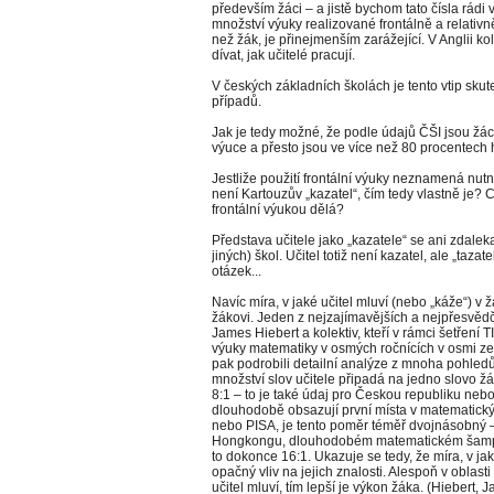
především žáci – a jistě bychom tato čísla rád
množství výuky realizované frontálně a relativně
než žák, je přinejmenším zarážející. V Anglii kol
dívat, jak učitelé pracují.
V českých základních školách je tento vtip sku
případů.
Jak je tedy možné, že podle údajů ČŠI jsou žáci
výuce a přesto jsou ve více než 80 procentech ho
Jestliže použití frontální výuky neznamená nutně
není Kartouzův „kazatel“, čím tedy vlastně je? C
frontální výukou dělá?
Představa učitele jako „kazatele“ se ani zdale
jiných) škol. Učitel totiž není kazatel, ale „tazat
otázek...
Navíc míra, v jaké učitel mluví (nebo „káže“)
žákovi. Jeden z nejzajímavějších a nejpřesvědči
James Hiebert a kolektiv, kteří v rámci šetřen
výuky matematiky v osmých ročnících v osmi zem
pak podrobili detailní analýze z mnoha pohledů
množství slov učitele připadá na jedno slovo ž
8:1 – to je také údaj pro Českou republiku neb
dlouhodobě obsazují první místa v matematickýc
nebo PISA, je tento poměr téměř dvojnásobný – 
Hongkongu, dlouhodobém matematickém šampi
to dokonce 16:1. Ukazuje se tedy, že míra, v ja
opačný vliv na jejich znalosti. Alespoň v obla
učitel mluví, tím lepší je výkon žáka. (Hiebert,