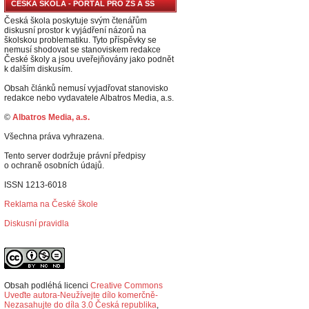
ČESKÁ ŠKOLA - PORTÁL PRO ZŠ A SŠ
Česká škola poskytuje svým čtenářům
diskusní prostor k vyjádření názorů na
školskou problematiku. Tyto příspěvky se
nemusí shodovat se stanoviskem redakce
České školy a jsou uveřejňovány jako podnět
k dalším diskusím.
Obsah článků nemusí vyjadřovat stanovisko
redakce nebo vydavatele Albatros Media, a.s.
©
Albatros Media, a.s.
Všechna práva vyhrazena.
Tento server dodržuje právní předpisy
o ochraně osobních údajů.
ISSN 1213-6018
Reklama na České škole
Diskusní pravidla
Obsah podléhá licenci
Creative Commons
Uveďte autora-Neužívejte dílo komerčně-
Nezasahujte do díla 3.0 Česká republika
,