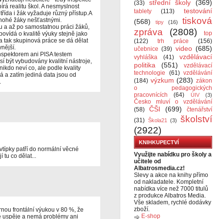
střední školy
(369)
(33)
írá realitu škol. A nesmyslnost
testování
tablety
(113)
třída i žák vyžaduje různý přístup.A
tisková
nohé žáky nešťastnými.
(568)
tipy
(16)
du a až po samostatnou práci žáků,
zpráva
(2808)
top
povídá o kvalitě výuky stejně jako
na tak skupinová práce se dá dělat
(122)
trh práce
(156)
vnější.
video
(685)
učebnice
(39)
inspektorem ani PISA testem
vzdělávací
vyhláška
(41)
sí být vybudovány kvalitní nástroje,
politika
(551)
vzdělávací
nikdo neví co, ale podle kvality
technologie
(61)
vzdělávání
 a zatím jediná data jsou od
výzkum
(283)
(184)
zákon
.
o pedagogických
pracovnících
(64)
ÚIV
(3)
Česko mluví o vzdělávání
ČŠI
(699)
(58)
čtenářství
školství
(31)
Škola21
(3)
(2922)
KNIHKUPECTVÍ
 vtípky patří do normální věcné
Využijte nabídku pro školy a
tu co dělat...
učitele od
Albatrosmedia.cz!
Slevy a akce na knihy přímo
od nakladatele. Kompletní
nabídka více než 7000 titulů
z produkce Albatros Media.
Vše skladem, rychlé dodávky
zboží.
rnou frontální výukou v 80 %, že
E-shop
tě uspěje a nemá problémy ani