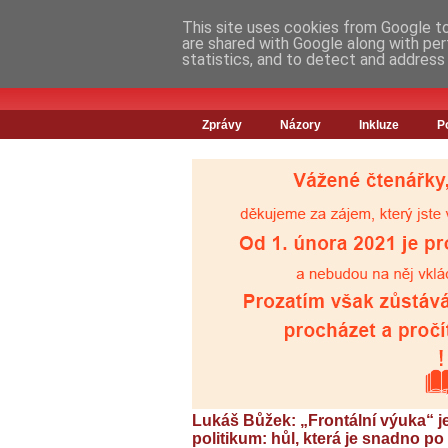
This site uses cookies from Google to 
are shared with Google along with per
statistics, and to detect and address
Zprávy
Názory
Inkluze
P
Lukáš Bůžek: „Frontální výuka“ je
politikum: hůl, která je snadno po r