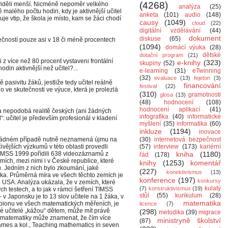
(4268)
i viděli menší. Nicméně nepoměr velkého
analýza
(25)
 malého počtu hodin, kdy je aktivnější učitel
anketa
(101)
audio
(148)
uje vtip, že škola je místo, kam se žáci chodí
causy
(1049)
cloud
(22)
digitální vzdělávání
(44)
dokument
diskuse
(65)
tečností pouze asi v 18 či méně procentech
(1094)
domácí výuka
(28)
dětské
dotační program
(21)
 z více než 80 procent vystaveni frontální
e-knihy
(323)
skupiny
(52)
din aktivnější než učitel?...
e-learning
(31)
eTwinning
(32)
evaluace
(13)
fejeton
(3)
 pasivitu žáků, jestliže tedy učitel reálně
financování
festival
(22)
o ve skutečnosti ve výuce, která je prolezlá
(310)
gramotnosti
glosa
(13)
(48)
hodnocení
(108)
hodnocení aplikací
(41)
ka nepodobá realitě českých (ani žádných
infografika
(40)
informatické
el“: učitel je především profesionál v kladení
myšlení
(35)
informatika
(60)
inkluze
(1194)
inovace
 v žádném případě nutně neznamená újmu na
(30)
internetová bezpečnost
vějších výzkumů v této oblasti provedli
(57)
interview
(173)
kariérní
í TIMSS 1999 pořídili 638 videozáznamů z
kniha
(1180)
řád
(178)
ích, mezi nimi i v České republice, které
knihy
(1253)
komentář
. Jedním z nich bylo zkoumání, jaké
(227)
konektivismus
(13)
áka. Průměrná míra ve všech těchto zemích je
konference
(197)
konkursy
o USA. Analýza ukázala, že v zemích, které
kulatý
(7)
konstruktivismus
(19)
h testech, a to jak v rámci šetření TIMSS
stůl
(55)
kurikulum
(28)
v Japonsku je to 13 slov učitele na 1 žáka, v
matematika
onu ve všech matematických měřeních, je
licence
(7)
ké učitelé „kážou“ dětem, může mít právě
(298)
metodika
(39)
migrace
sti matematiky může znamenat, že čím více
ministryně školství
(87)
 James a kol., Teaching mathematics in seven