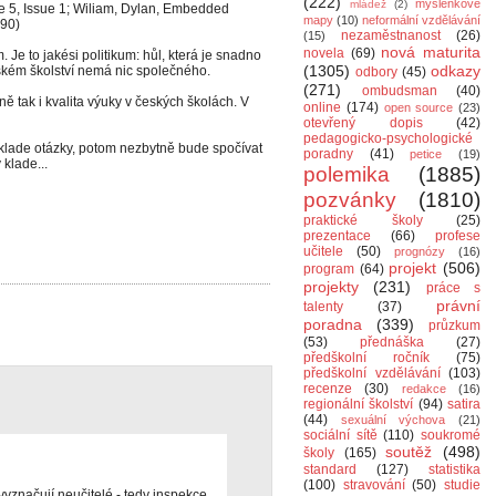
(222)
myšlenkové
mládež
(2)
ume 5, Issue 1; Wiliam, Dylan, Embedded
mapy
(10)
neformální vzdělávání
 90)
nezaměstnanost
(26)
(15)
nová maturita
novela
(69)
. Je to jakési politikum: hůl, která je snadno
(1305)
odkazy
eském školství nemá nic společného.
odbory
(45)
(271)
ombudsman
(40)
ně tak i kvalita výuky v českých školách. V
online
(174)
open source
(23)
otevřený dopis
(42)
pedagogicko-psychologické
ale klade otázky, potom nezbytně bude spočívat
poradny
(41)
petice
(19)
 klade...
polemika
(1885)
pozvánky
(1810)
praktické školy
(25)
prezentace
(66)
profese
učitele
(50)
prognózy
(16)
projekt
(506)
program
(64)
projekty
(231)
práce s
právní
talenty
(37)
poradna
(339)
průzkum
(53)
přednáška
(27)
předškolní ročník
(75)
předškolní vzdělávání
(103)
recenze
(30)
redakce
(16)
regionální školství
(94)
satira
(44)
sexuální výchova
(21)
sociální sítě
(110)
soukromé
soutěž
(498)
školy
(165)
standard
(127)
statistika
(100)
stravování
(50)
studie
vyznačují neučitelé - tedy inspekce