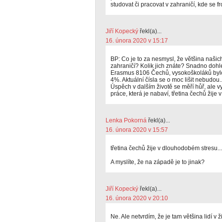
studovat či pracovat v zahraničí, kde se fr
Jiří Kopecký
řekl(a)...
16. února 2020 v 15:17
BP: Co je to za nesmysl, že většina naši
zahraničí? Kolik jich znáte? Snadno dohle
Erasmus 8106 Čechů, vysokoškoláků bylo 
4%. Aktuální čísla se o moc lišit nebudou.
Úspěch v dalším životě se měří hůř, ale v
práce, která je nabaví, třetina čechů žije
Lenka Pokorná
řekl(a)...
16. února 2020 v 15:57
třetina čechů žije v dlouhodobém stresu...
A myslíte, že na západě je to jinak?
Jiří Kopecký
řekl(a)...
16. února 2020 v 20:10
Ne. Ale netvrdím, že je tam většina lidí v 