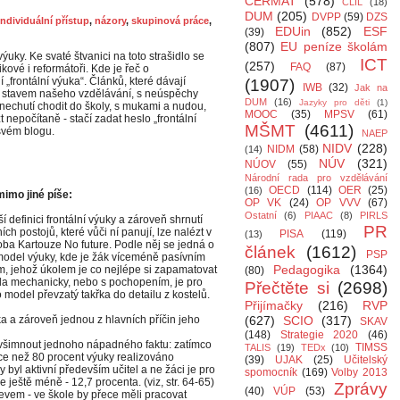
CERMAT
(578)
CLIL
(18)
DUM
(205)
DVPP
(59)
DZS
individuální přístup
,
názory
,
skupinová práce
,
EDUin
(852)
ESF
(39)
(807)
EU peníze školám
ýuky. Ke svaté štvanici na toto strašidlo se
ICT
(257)
FAQ
(87)
ikové i reformátoři. Kde je řeč o
 „frontální výuka“. Článků, které dávají
(1907)
IWB
(32)
Jak na
ým stavem našeho vzdělávání, s neúspěchy
DUM
(16)
Jazyky pro děti
(1)
 nechutí chodit do školy, s mukami a nudou,
MOOC
(35)
MPSV
(61)
t nepočítaně - stačí zadat heslo „frontální
MŠMT
(4611)
svém blogu.
NAEP
NIDV
(228)
NIDM
(58)
(14)
NÚV
(321)
NÚOV
(55)
Národní rada pro vzdělávání
OECD
(114)
OER
(25)
(16)
imo jiné píše:
OP VK
(24)
OP VVV
(67)
Ostatní
(6)
PIAAC
(8)
PIRLS
í definici frontální výuky a zároveň shrnutí
PR
ích postojů, které vůči ní panují, lze nalézt v
PISA
(119)
(13)
oba Kartouze No future. Podle něj se jedná o
článek
(1612)
PSP
model výuky, kde je žák víceméně pasívním
Pedagogika
(1364)
m, jehož úkolem je co nejlépe si zapamatovat
(80)
zda mechanicky, nebo s pochopením, je pro
Přečtěte si
(2698)
model převzatý takřka do detailu z kostelů.
Přijímačky
(216)
RVP
a a zároveň jednou z hlavních příčin jeho
(627)
SCIO
(317)
SKAV
(148)
Strategie 2020
(46)
evšimnout jednoho nápadného faktu: zatímco
TIMSS
TALIS
(19)
TEDx
(10)
íce než 80 procent výuky realizováno
(39)
UJAK
(25)
Učitelský
 byl aktivní především učitel a ne žáci je pro
spomocník
(169)
Volby 2013
ještě méně - 12,7 procenta. (viz, str. 64-65)
Zprávy
(40)
VÚP
(53)
 jevem - ve škole by přece měli pracovat