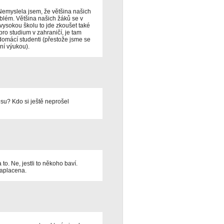
Nemyslela jsem, že většina našich
oblém. Většina našich žáků se v
 vysokou školu to jde zkoušet také
ro studium v zahraničí, je tam
omácí studenti (přestože jsme se
ní výukou).
su? Kdo si ještě neprošel
o. Ne, jestli to někoho baví.
zaplacena.