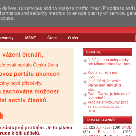
deliver its services and to analyze traffic. Your IP address and
formance and security metrics to ensure quality of service, ge
 abuse.
ozvánky
MŠMT
Čtení
O nás
DISKUSE
Ještě jednou polopaticky
pro Milana Randáka, Janu
...
Komárku, že ti není
stydno....
Jaké štěstí, že Velké
břicho není líný učitel,
ale...
Pane Čapku, je toto nutné
a vhodné?
Proč dělat výzkumy, proč
se zapojovat do těch
evro...
TÉMATA ČLÁNKŮ
 zástupný problém. Je to jakési
Aplikace
(109)
BYOD
1:1
(22)
(34)
Bezplatně
(102)
uce k bití učitelů.