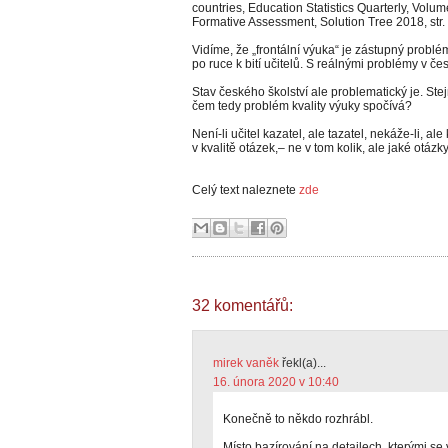
countries, Education Statistics Quarterly, Vol
Formative Assessment, Solution Tree 2018, str.
Vidíme, že „frontální výuka“ je zástupný problém
po ruce k bití učitelů. S reálnými problémy v č
Stav českého školství ale problematický je. Stej
čem tedy problém kvality výuky spočívá?
Není-li učitel kazatel, ale tazatel, nekáže-li, 
v kvalitě otázek,– ne v tom kolik, ale jaké otázky
Celý text naleznete
zde
32 komentářů:
mirek vaněk
řekl(a)...
16. února 2020 v 10:40
Konečně to někdo rozhrábl.
Místo bazírování na detailech, kterými se 