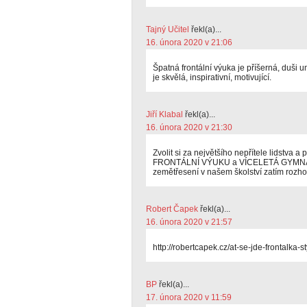
Tajný Učitel
řekl(a)...
16. února 2020 v 21:06
Špatná frontální výuka je příšerná, duši u
je skvělá, inspirativní, motivující.
Jiří Klabal
řekl(a)...
16. února 2020 v 21:30
Zvolit si za největšího nepřítele lidstva
FRONTÁLNÍ VÝUKU a VÍCELETÁ GYMNÁZIA 
zemětřesení v našem školství zatím rozh
Robert Čapek
řekl(a)...
16. února 2020 v 21:57
http://robertcapek.cz/at-se-jde-frontalka-s
BP
řekl(a)...
17. února 2020 v 11:59