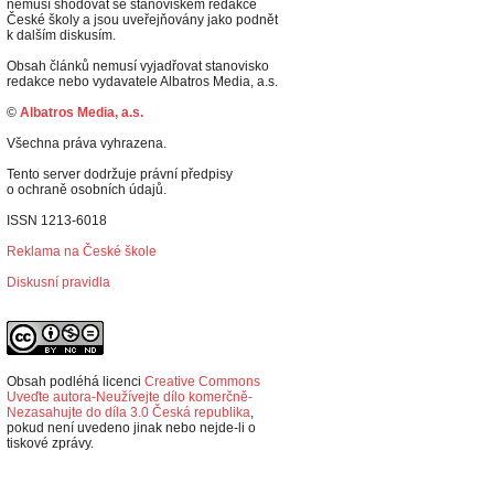
nemusí shodovat se stanoviskem redakce
České školy a jsou uveřejňovány jako podnět
k dalším diskusím.
Obsah článků nemusí vyjadřovat stanovisko
redakce nebo vydavatele Albatros Media, a.s.
©
Albatros Media, a.s.
Všechna práva vyhrazena.
Tento server dodržuje právní předpisy
o ochraně osobních údajů.
ISSN 1213-6018
Reklama na České škole
Diskusní pravidla
Obsah podléhá licenci
Creative Commons
Uveďte autora-Neužívejte dílo komerčně-
Nezasahujte do díla 3.0 Česká republika
,
p
okud není uvedeno jinak nebo nejde-li o
tiskové zprávy.