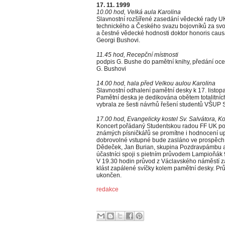
17. 11. 1999
10.00 hod, Velká aula Karolina
Slavnostní rozšířené zasedání vědecké rady 
technického a Českého svazu bojovníků za sv
a čestné vědecké hodnosti doktor honoris cau
Georgi Bushovi.
11.45 hod, Recepční místnosti
podpis G. Bushe do pamětní knihy, předání o
G. Bushovi
14.00 hod, hala před Velkou aulou Karolina
Slavnostní odhalení pamětní desky k 17. listop
Pamětní deska je dedikována obětem totalitníc
vybrala ze šesti návrhů řešení studentů VŠUP 
17.00 hod, Evangelicky kostel Sv. Salvátora, K
Koncert pořádaný Studentskou radou FF UK p
známých písničkářů se promítne i hodnocení upl
dobrovolné vstupné bude zasláno ve prospěch na
Dědeček, Jan Burian, skupina Pozdravpámbu a 
účastníci spoji s pietním průvodem Lampioňák 
V 19.30 hodin průvod z Václavského náměstí za
klást zapálené svíčky kolem pamětní desky. Pr
ukončen.
redakce