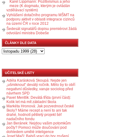
Karel Lippmann: Pozitivismus a jeho
meze (K dogmatu, kterým je ovládán
vzdělávací systém)
Vyhlášení dotačního programu MŠMT na
podporu aktivit v oblasti integrace cizinců
na území ČR v roce 2012
Šedesát signatářů dopisu premiérovi žádá
odvolání ministra Dobeše
ČLÁNKY DLE DATA
UČITELSKÉ LISTY
Adéla Karásková Skoupá: Nejde jen
„ušmiknout“ devátý ročník. Mělo by to obří
negativní důsledky, varuje sociolog před
návrhem SPD
Pavel Mentlík: Devátá třída (první část):
Kolik let má mít základní škola
Markéta Hronová: Jak pozvednout české
školy? Máme recept a není to ani tak
drahé, hodnotí pětiletý projekt šéf
nadačního fondu
Jan Beránek: Nejdou vašim potomkům
počty? Pomoci může doučování pod
dohledem umělé inteligence
Josef Mačí: Babiš vrací do hry zrušení