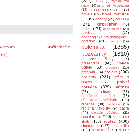
(222)
myšlenkové
mládež
(2)
mapy
(10)
neformální vzdělávání
nezaměstnanost
(26)
(15)
nová maturita
novela
(69)
(1305)
odkazy
odbory
(45)
(271)
ombudsman
(40)
online
(174)
open source
(23)
otevřený dopis
(42)
pedagogicko-psychologické
poradny
(41)
petice
(19)
polemika
(1885)
 stránka
Starší příspěvek
pozvánky
(1810)
Atom)
praktické školy
(25)
prezentace
(66)
profese
učitele
(50)
prognózy
(16)
projekt
(506)
program
(64)
projekty
(231)
práce s
právní
talenty
(37)
poradna
(339)
průzkum
(53)
přednáška
(27)
předškolní ročník
(75)
předškolní vzdělávání
(103)
recenze
(30)
redakce
(16)
regionální školství
(94)
satira
(44)
sexuální výchova
(21)
sociální sítě
(110)
soukromé
soutěž
(498)
školy
(165)
standard
(127)
statistika
(100)
stravování
(50)
studie