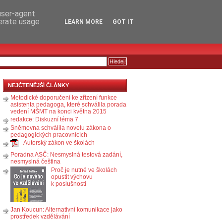
RSS
KOMENTÁŘE
 user-agent
nerate usage
LEARN MORE
GOT IT
NEJČTENĚJŠÍ ČLÁNKY
Metodické doporučení ke zřízení funkce
asistenta pedagoga, které schválila porada
vedení MŠMT na konci května 2015
redakce: Diskuzní téma 7
Sněmovna schválila novelu zákona o
pedagogických pracovnících
Autorský zákon ve školách
Poradna ASČ: Nesmyslná testová zadání,
nesmyslná čeština
Proč je nutné ve školách
opustit výchovu
k poslušnosti
Jan Koucun: Alternativní komunikace jako
prostředek vzdělávání