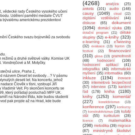
(4268)
analýza
(25)
anketa
(101)
audio
(148)
UK, vědecké rady Českého vysokého učení
causy
(1049)
cloud
(22)
obodu. Udělení pamětní medaile ČVUT
digitální vzdělávání
(44)
sa bývalému americkému prezidentovi
dokument
diskuse
(65)
(1094)
domácí výuka
(28)
dětské
dotační program
(21)
e-knihy
(323)
cenění Českého svazu bojovníků za svobodu
skupiny
(52)
e-learning
(31)
eTwinning
(32)
evaluace
(13)
fejeton
(3)
financování
festival
(22)
adu.
(310)
gramotnosti
glosa
(13)
h režimů a druhé světové války. Komise UK
(48)
hodnocení
(108)
S. Vondrejčové a M. Motyčky.
hodnocení aplikací
(41)
infografika
(40)
informatické
ostečná ulice, Praha 1
,
myšlení
(35)
informatika
(60)
od názvem Deset let svobody…? V pásmu
inkluze
(1194)
inovace
ynulých deseti let. Na koncertu, jehož
(30)
internetová bezpečnost
dace Člověk v tísni, vystoupí Jiří
(57)
interview
(173)
kariérní
Vladimír Veit. Po skončení koncertu se
kniha
(1180)
řád
(178)
99, který pořádají posluchači MFF UK.
knihy
(1253)
komentář
míří na Národní třídu, kde budou studenti
ůvod pak projde až na Hrad, kde bude
(227)
konektivismus
(13)
konference
(197)
konkursy
kulatý
(7)
konstruktivismus
(19)
stůl
(55)
kurikulum
(28)
matematika
licence
(7)
(298)
metodika
(39)
migrace
ministryně školství
(87)