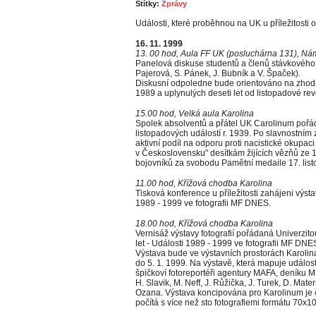
Štítky:
Zprávy
Události, které proběhnou na UK u příležitosti o
16. 11. 1999
13. 00 hod, Aula FF UK (posluchárna 131), Nám
Panelová diskuse studentů a členů stávkového 
Pajerová, S. Pánek, J. Bubník a V. Špaček).
Diskusní odpoledne bude orientováno na zhodno
1989 a uplynulých deseti let od listopadové rev
15.00 hod, Velká aula Karolina
Spolek absolventů a přátel UK Carolinum pořád
listopadových událostí r. 1939. Po slavnostním
aktivní podíl na odporu proti nacistické okupac
v Československu" desítkám žijících vězňů ze 1
bojovníků za svobodu Pamětní medaile 17. lis
11.00 hod, Křížová chodba Karolina
Tisková konference u příležitosti zahájeni výsta
1989 - 1999 ve fotografii MF DNES.
18.00 hod, Křížová chodba Karolina
Vernisáž výstavy fotografií pořádaná Univerz
let - Události 1989 - 1999 ve fotografii MF DNE
Výstava bude ve výstavních prostorách Karolina
do 5. 1. 1999. Na výstavě, která mapuje událost
špičkoví fotoreportéři agentury MAFA, deníku 
H. Slavik, M. Neff, J. Růžička, J. Turek, D. Mate
Ozana. Výstava koncipována pro Karolinum je č
počítá s více než sto fotografiemi formátu 70x1