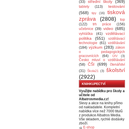
střední školy
(369)
(33)
testování
tablety
(113)
tisková
(568)
tipy
(16)
zpráva
(2808)
top
(122)
trh práce
(156)
video
(685)
učebnice
(39)
vzdělávací
vyhláška
(41)
politika
(551)
vzdělávací
technologie
(61)
vzdělávání
výzkum
(283)
(184)
zákon
o pedagogických
pracovnících
(64)
ÚIV
(3)
Česko mluví o vzdělávání
ČŠI
(699)
(58)
čtenářství
školství
(31)
Škola21
(3)
(2922)
KNIHKUPECTVÍ
Využijte nabídku pro školy a
učitele od
Albatrosmedia.cz!
Slevy a akce na knihy přímo
od nakladatele. Kompletní
nabídka více než 7000 titulů
z produkce Albatros Media.
Vše skladem, rychlé dodávky
zboží.
E-shop