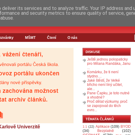
deliver its services and to analyze traffic. Your IP address and
formance and security metrics to ensure quality of service, ge
 abuse.
ozvánky
MŠMT
Čtení
O nás
DISKUSE
Ještě jednou polopaticky
pro Milana Randáka, Janu
...
Komárku, že ti není
stydno....
Jaké štěstí, že Velké
břicho není líný učitel,
ale...
Pane Čapku, je toto nutné
a vhodné?
Proč dělat výzkumy, proč
se zapojovat do těch
evro...
TÉMATA ČLÁNKŮ
Karlově Univerzitě
Aplikace
(109)
BYOD
1:1
(22)
(34)
Bezplatně
(102)