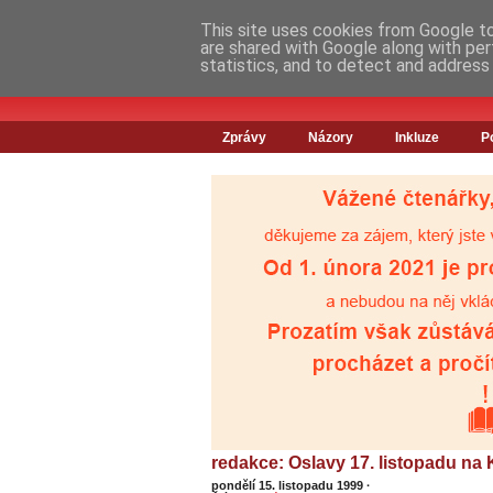
This site uses cookies from Google to 
are shared with Google along with per
statistics, and to detect and address
Zprávy
Názory
Inkluze
P
redakce: Oslavy 17. listopadu na 
pondělí 15. listopadu 1999
·