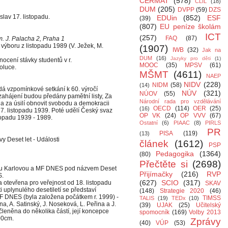
CERMAT
(578)
CLIL
(18)
DUM
(205)
DVPP
(59)
DZS
slav 17. listopadu.
EDUin
(852)
ESF
(39)
(807)
EU peníze školám
ICT
(257)
FAQ
(87)
. J. Palacha 2, Praha 1
výboru z listopadu 1989 (V. Ježek, M.
(1907)
IWB
(32)
Jak na
DUM
(16)
Jazyky pro děti
(1)
cení stávky studentů v r.
MOOC
(35)
MPSV
(61)
oluce.
MŠMT
(4611)
NAEP
NIDV
(228)
NIDM
(58)
(14)
á vzpomínkové setkání k 60. výročí
NÚV
(321)
NÚOV
(55)
 zahájení budou předány pamětní listy, Za
Národní rada pro vzdělávání
i a za úsilí obnovit svobodu a demokracii
OECD
(114)
OER
(25)
(16)
7. listopadu 1939. Poté udělí Český svaz
OP VK
(24)
OP VVV
(67)
topadu 1939 - 1989.
Ostatní
(6)
PIAAC
(8)
PIRLS
PR
PISA
(119)
(13)
vy Deset let - Události
článek
(1612)
PSP
Pedagogika
(1364)
(80)
Přečtěte si
(2698)
itou Karlovou a MF DNES pod názvem Deset
Přijímačky
(216)
RVP
S.
(627)
SCIO
(317)
 otevřena pro veřejnost od 18. listopadu
SKAV
i uplynulého desetiletí se představí
(148)
Strategie 2020
(46)
MF DNES (byla založena počátkem r. 1999) -
TIMSS
TALIS
(19)
TEDx
(10)
rna, A. Satinský, J. Noseková, L. Peřina a J.
(39)
UJAK
(25)
Učitelský
leněna do několika částí, její koncepce
spomocník
(169)
Volby 2013
00cm.
Zprávy
(40)
VÚP
(53)