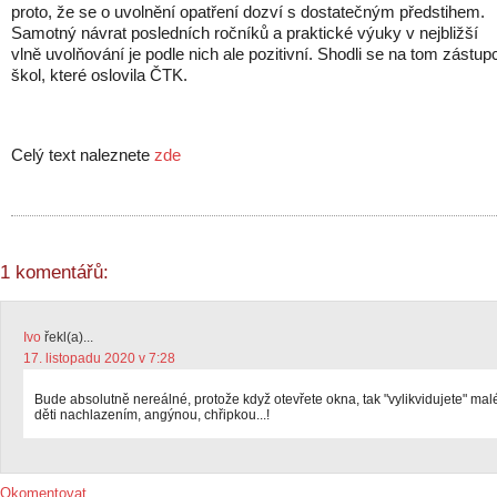
proto, že se o uvolnění opatření dozví s dostatečným předstihem.
Samotný návrat posledních ročníků a praktické výuky v nejbližší
vlně uvolňování je podle nich ale pozitivní. Shodli se na tom zástupc
škol, které oslovila ČTK.
Celý text naleznete
zde
1 komentářů:
Ivo
řekl(a)...
17. listopadu 2020 v 7:28
Bude absolutně nereálné, protože když otevřete okna, tak "vylikvidujete" mal
děti nachlazením, angýnou, chřipkou...!
Okomentovat