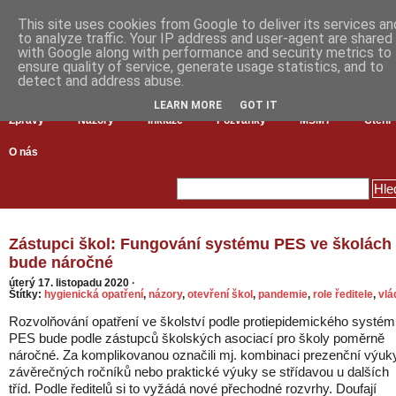
This site uses cookies from Google to deliver its services an
to analyze traffic. Your IP address and user-agent are shared
with Google along with performance and security metrics to
ensure quality of service, generate usage statistics, and to
detect and address abuse.
LEARN MORE
GOT IT
Zprávy
Názory
Inkluze
Pozvánky
MŠMT
Čtení
O nás
Zástupci škol: Fungování systému PES ve školách
bude náročné
úterý 17. listopadu 2020
·
Štítky:
hygienická opatření
,
názory
,
otevření škol
,
pandemie
,
role ředitele
,
vlá
Rozvolňování opatření ve školství podle protiepidemického systé
PES bude podle zástupců školských asociací pro školy poměrně
náročné. Za komplikovanou označili mj. kombinaci prezenční výuk
závěrečných ročníků nebo praktické výuky se střídavou u dalších
tříd. Podle ředitelů si to vyžádá nové přechodné rozvrhy. Doufají