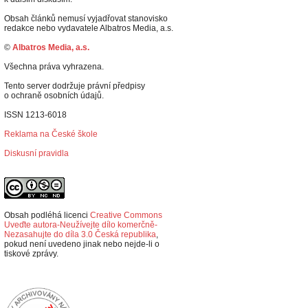
Obsah článků nemusí vyjadřovat stanovisko
redakce nebo vydavatele Albatros Media, a.s.
©
Albatros Media, a.s.
Všechna práva vyhrazena.
Tento server dodržuje právní předpisy
o ochraně osobních údajů.
ISSN 1213-6018
Reklama na České škole
Diskusní pravidla
Obsah podléhá licenci
Creative Commons
Uveďte autora-Neužívejte dílo komerčně-
Nezasahujte do díla 3.0 Česká republika
,
p
okud není uvedeno jinak nebo nejde-li o
tiskové zprávy.