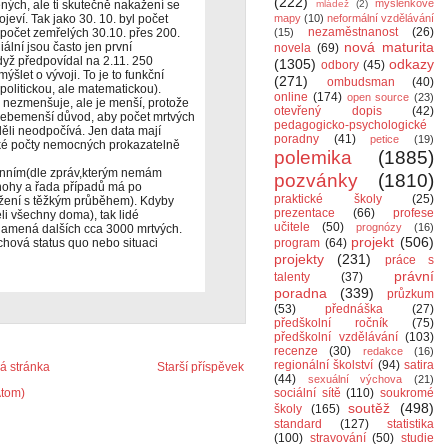
(222)
myšlenkové
ných, ale ti skutečně nakažení se
mládež
(2)
ojeví. Tak jako 30. 10. byl počet
mapy
(10)
neformální vzdělávání
nezaměstnanost
(26)
počet zemřelých 30.10. přes 200.
(15)
nová maturita
iální jsou často jen první
novela
(69)
dyž předpovídal na 2.11. 250
(1305)
odkazy
odbory
(45)
mýšlet o vývoji. To je to funkční
(271)
ombudsman
(40)
politickou, ale matematickou).
online
(174)
open source
(23)
 nezmenšuje, ale je menší, protože
otevřený dopis
(42)
í sebemenší důvod, aby počet mrtvých
pedagogicko-psychologické
eděli neodpočívá. Jen data mají
poradny
(41)
petice
(19)
oké počty nemocných prokazatelně
polemika
(1885)
cenním(dle zpráv,kterým nemám
pozvánky
(1810)
nohy a řada případů má po
praktické školy
(25)
ení s těžkým průběhem). Kdyby
prezentace
(66)
profese
li všechny doma), tak lidé
učitele
(50)
prognózy
(16)
znamená dalších cca 3000 mrtvých.
projekt
(506)
chová status quo nebo situaci
program
(64)
projekty
(231)
práce s
právní
talenty
(37)
poradna
(339)
průzkum
(53)
přednáška
(27)
předškolní ročník
(75)
předškolní vzdělávání
(103)
recenze
(30)
redakce
(16)
regionální školství
(94)
satira
 stránka
Starší příspěvek
(44)
sexuální výchova
(21)
Atom)
sociální sítě
(110)
soukromé
soutěž
(498)
školy
(165)
standard
(127)
statistika
(100)
stravování
(50)
studie