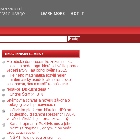
RSS
KOMENTÁŘE
 user-agent
nerate usage
LEARN MORE
GOT IT
NEJČTENĚJŠÍ ČLÁNKY
Metodické doporučení ke zřízení funkce
asistenta pedagoga, které schválila porada
vedení MŠMT na konci května 2015
Hejného matematika rozvíjí nejen
matematický úsudek, ale i čtenářské
schopnosti, říká matikář Tomáš Otisk
redakce: Diskuzní téma 7
Ondřej Šteffl: 4+3=8
Sněmovna schválila novelu zákona o
pedagogických pracovnících
Učitelská platforma: Nárok rodičů na
souběžnou distanční i prezenční výuku
ve všech školách je nerealizovatelný
Karel Lippmann: Pozitivismus a jeho
meze (K dogmatu, kterým je ovládán
vzdělávací systém)
MŠMT: Toto nejsou prázdniny: