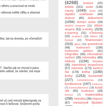
(4268)
analýza
(25)
e střehu a pracovat se nedá.
anketa
(101)
audio
(148)
causy
(1049)
cloud
(22)
 slibovat světlé zítřky a zklamat.
digitální vzdělávání
(44)
dokument
diskuse
(65)
(1094)
domácí výuka
(28)
dětské
dotační program
(21)
e-knihy
(323)
skupiny
(52)
e-learning
(31)
eTwinning
(32)
evaluace
(13)
fejeton
(3)
ška, tak by dneska, po včerejších
financování
festival
(22)
(310)
gramotnosti
glosa
(13)
(48)
hodnocení
(108)
hodnocení aplikací
(41)
infografika
(40)
informatické
myšlení
(35)
informatika
(60)
inkluze
(1194)
inovace
(30)
internetová bezpečnost
í"- Stačilo jak se choval k panu
(57)
interview
(173)
kariérní
Dobře udělal, že odešel, má moje
kniha
(1180)
řád
(178)
knihy
(1253)
komentář
(227)
konektivismus
(13)
konference
(197)
konkursy
kulatý
(7)
konstruktivismus
(19)
stůl
(55)
kurikulum
(28)
matematika
licence
(7)
(298)
metodika
(39)
migrace
ě už celý minulý týden(grafy na
ministryně školství
(87)
out či falšovat. Snížením počtu