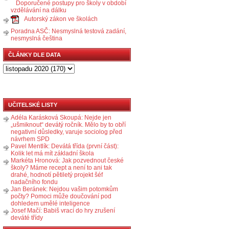
Doporučené postupy pro školy v období
vzdělávání na dálku
Autorský zákon ve školách
Poradna ASČ: Nesmyslná testová zadání,
nesmyslná čeština
ČLÁNKY DLE DATA
UČITELSKÉ LISTY
Adéla Karásková Skoupá: Nejde jen
„ušmiknout“ devátý ročník. Mělo by to obří
negativní důsledky, varuje sociolog před
návrhem SPD
Pavel Mentlík: Devátá třída (první část):
Kolik let má mít základní škola
Markéta Hronová: Jak pozvednout české
školy? Máme recept a není to ani tak
drahé, hodnotí pětiletý projekt šéf
nadačního fondu
Jan Beránek: Nejdou vašim potomkům
počty? Pomoci může doučování pod
dohledem umělé inteligence
Josef Mačí: Babiš vrací do hry zrušení
deváté třídy