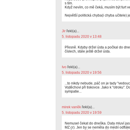
s tím.
Když nevím, co mě čeká, musím být furt v
Největší politická chyba(i chyba učitele) je
Jir
řekl(a)...
5. listopadu 2020 v 13:48
Přesně. Kdyby držel ústa a počkal do dne
číslech, stále ještě držel ústa.
Ivo
řekl(a)...
5. listopadu 2020 v 19:56
...to nikdy nebude, páč on je tady "vedouc
Vojtěchovi při tiskovce. Jako k "otroku". 
sympatie...
mirek vaněk
řekl(a)...
5. listopadu 2020 v 19:59
Nemusel čekat do dneška. Data mluví jasn
MZ.cr). Jen by se neměla do médií odflákn