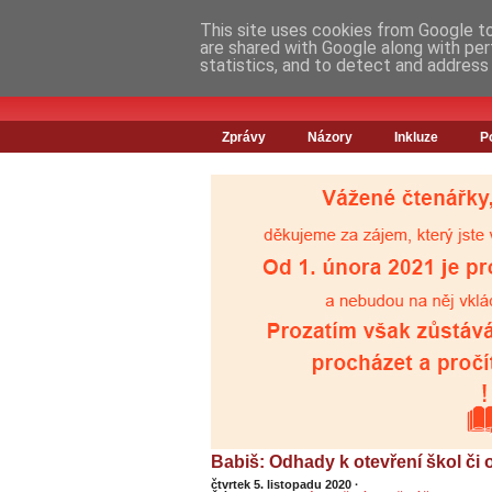
This site uses cookies from Google to 
are shared with Google along with per
statistics, and to detect and address
Zprávy
Názory
Inkluze
P
Babiš: Odhady k otevření škol či
čtvrtek 5. listopadu 2020
·