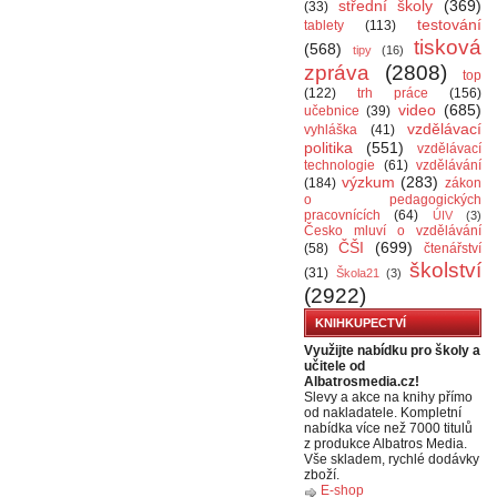
střední školy
(369)
(33)
testování
tablety
(113)
tisková
(568)
tipy
(16)
zpráva
(2808)
top
(122)
trh práce
(156)
video
(685)
učebnice
(39)
vzdělávací
vyhláška
(41)
politika
(551)
vzdělávací
technologie
(61)
vzdělávání
výzkum
(283)
(184)
zákon
o pedagogických
pracovnících
(64)
ÚIV
(3)
Česko mluví o vzdělávání
ČŠI
(699)
(58)
čtenářství
školství
(31)
Škola21
(3)
(2922)
KNIHKUPECTVÍ
Využijte nabídku pro školy a
učitele od
Albatrosmedia.cz!
Slevy a akce na knihy přímo
od nakladatele. Kompletní
nabídka více než 7000 titulů
z produkce Albatros Media.
Vše skladem, rychlé dodávky
zboží.
E-shop