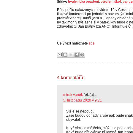
Štítky:
hygienická opatření
,
otevření škol
,
pande
Růst počtu nakažených covidem-19 v Česku podl
tiskové konferenci po jednání s bavorským m
premiér Andrej Babiš (ANO). Odhady ohledně te
by tak mohly být jasnější v pátek, kdy bude o n
zdravotnictví Jan Blatný (za ANO). Informuje Č
Celý text naleznete
zde
4 komentářů:
mirek vaněk
řekl(a)...
5. listopadu 2020 v 9:21
Stéle se nepoučí.
Zase budou odhady a vše pak bude jinak.
obyvatel.
Když vím, co mě čeká, můžu se podle toho
Když bude překvápko příjemné, tak jenom