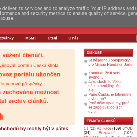
deliver its services and to analyze traffic. Your IP address and
formance and security metrics to ensure quality of service, ge
 abuse.
ozvánky
MŠMT
Čtení
O nás
DISKUSE
Ještě jednou polopaticky
pro Milana Randáka, Janu
...
Komárku, že ti není
stydno....
Jaké štěstí, že Velké
břicho není líný učitel,
ale...
Pane Čapku, je toto nutné
a vhodné?
Proč dělat výzkumy, proč
se zapojovat do těch
evro...
TÉMATA ČLÁNKŮ
 obchodů by mohly být v pátek
Aplikace
(109)
BYOD
1:1
(22)
(34)
Bezplatně
(102)