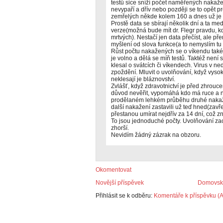
testů sice sníží počet naměřených nakaže
nevypaří a dřív nebo později se to opět pr
zemřelých někde kolem 160 a dnes už je 
Prostě data se sbírají několik dní a ta med
verze(možná bude mít dr. Flegr pravdu, k
mrtvých). Nestačí jen data přečíst, ale pře
myšlení od slova funkce(a to nemyslím tu 
Růst počtu nakažených se o víkendu také
je volno a dělá se míň testů. Taktéž nen
klesal o svátcích či víkendech. Virus v n
zpoždění. Mluvit o uvolňování, když vys
neklesají je bláznovství.
Zvlášť, když zdravotnictví je před zhrou
důvod nevěřit, vypomáhá kdo má ruce a 
prodělaném lehkém průběhu druhé nakaž
další nakažení zastavili už teď hned(zavře
přestanou umírat nejdřív za 14 dní, což 
To jsou jednoduché počty. Uvolňování za
zhorší.
Nevidím žádný zázrak na obzoru.
Okomentovat
Novější příspěvek
Domovská
Přihlásit se k odběru:
Komentáře k příspěvku (