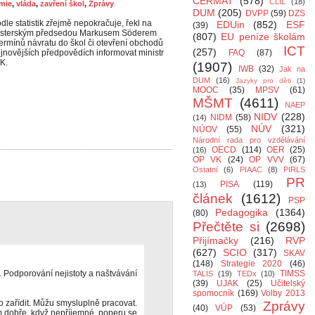
CERMAT
(578)
CLIL
(18)
mie
,
vláda
,
zavření škol
,
Zprávy
DUM
(205)
DVPP
(59)
DZS
e statistik zřejmě nepokračuje, řekl na
EDUin
(852)
ESF
(39)
inisterským předsedou Markusem Söderem
(807)
EU peníze školám
rmínů návratu do škol či otevření obchodů
ICT
(257)
ejnovějších předpovědích informovat ministr
FAQ
(87)
TK.
(1907)
IWB
(32)
Jak na
DUM
(16)
Jazyky pro děti
(1)
MOOC
(35)
MPSV
(61)
MŠMT
(4611)
NAEP
NIDV
(228)
NIDM
(58)
(14)
NÚV
(321)
NÚOV
(55)
Národní rada pro vzdělávání
OECD
(114)
OER
(25)
(16)
OP VK
(24)
OP VVV
(67)
Ostatní
(6)
PIAAC
(8)
PIRLS
PR
PISA
(119)
(13)
článek
(1612)
PSP
Pedagogika
(1364)
(80)
Přečtěte si
(2698)
Přijímačky
(216)
RVP
(627)
SCIO
(317)
SKAV
(148)
Strategie 2020
(46)
 Podporování nejistoty a naštvávání
TIMSS
TALIS
(19)
TEDx
(10)
(39)
UJAK
(25)
Učitelský
spomocník
(169)
Volby 2013
 zařídit. Můžu smysluplně pracovat.
Zprávy
(40)
VÚP
(53)
 dobře, když nepříjemné, poperu se