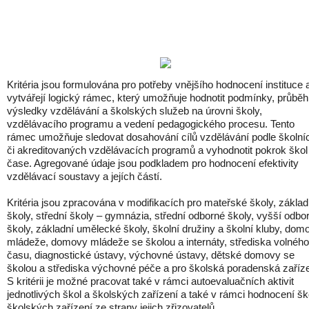
Kritéria jsou formulována pro potřeby vnějšího hodnocení instituce 
vytvářejí logický rámec, který umožňuje hodnotit podmínky, průběh
výsledky vzdělávání a školských služeb na úrovni školy,
vzdělávacího programu a vedení pedagogického procesu. Tento
rámec umožňuje sledovat dosahování cílů vzdělávání podle školní
či akreditovaných vzdělávacích programů a vyhodnotit pokrok škol
čase. Agregované údaje jsou podkladem pro hodnocení efektivity
vzdělávací soustavy a jejích částí.
Kritéria jsou zpracována v modifikacích pro mateřské školy, základ
školy, střední školy – gymnázia, střední odborné školy, vyšší odbo
školy, základní umělecké školy, školní družiny a školní kluby, dom
mládeže, domovy mládeže se školou a internáty, střediska volného
času, diagnostické ústavy, výchovné ústavy, dětské domovy se
školou a střediska výchovné péče a pro školská poradenská zaříze
S kritérii je možné pracovat také v rámci autoevaluačních aktivit
jednotlivých škol a školských zařízení a také v rámci hodnocení šk
školských zařízení ze strany jejich zřizovatelů.