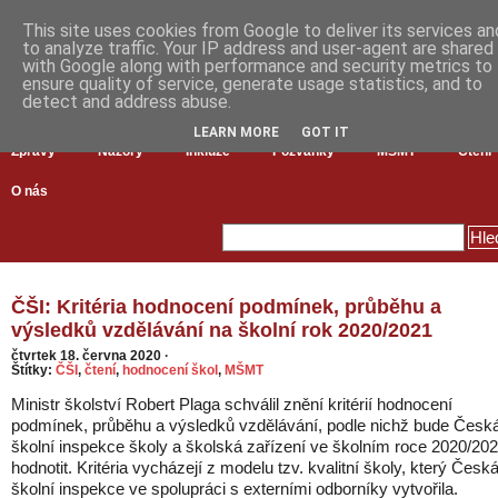
This site uses cookies from Google to deliver its services an
to analyze traffic. Your IP address and user-agent are shared
with Google along with performance and security metrics to
ensure quality of service, generate usage statistics, and to
detect and address abuse.
LEARN MORE
GOT IT
Zprávy
Názory
Inkluze
Pozvánky
MŠMT
Čtení
O nás
ČŠI: Kritéria hodnocení podmínek, průběhu a
výsledků vzdělávání na školní rok 2020/2021
čtvrtek 18. června 2020
·
Štítky:
ČŠI
,
čtení
,
hodnocení škol
,
MŠMT
Ministr školství Robert Plaga schválil znění kritérií hodnocení
podmínek, průběhu a výsledků vzdělávání, podle nichž bude Česk
školní inspekce školy a školská zařízení ve školním roce 2020/20
hodnotit. Kritéria vycházejí z modelu tzv. kvalitní školy, který Česk
školní inspekce ve spolupráci s externími odborníky vytvořila.