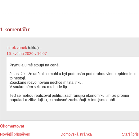
1 komentářů:
mirek vaněk
řekl(a)...
16. května 2020 v 16:07
Prymula u mě stoupl na ceně.
Je asi fakt, že udělal co mohl a být podepsán pod druhou vlnou epidemie, o
to nestojí.
Zpackané rozvolňování nechce mít na triku.
V soukromém sektoru mu bude líp.
Teď se mohou realizovat politici, zachraňující ekonomiku tím, že promoří
populaci a zlikvidují to, co halasně zachraňují. V tom jsou dobří.
Okomentovat
Novější příspěvek
Domovská stránka
Starší pří