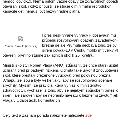
nemoci covid-19. Nemá přitom vážné obavy ze zdravotních dopad
otevírání škol, i když připustil, že studie o minimální reprodukční
kapacitě dětí nemusí být bezvýhradně platná.
I přes neskrývané výhrady k dosavadnímu
průběhu rozvolňování opatření zaváděných 
března se ale Prymula neobává toho, že by
Roman Prymula (mzcr.cz)
šíření covidu-19 v Česku mohlo mít velký vl
otevření prvního stupně základních škol k 25. květnu.
Ministr školství Robert Plaga (ANO) zdůraznil, že chce starší učite
uchránit před případným rizikem. Odmítá také urychlit znovuotevír
škol, které přestaly prezenčně vyučovat před polovinou března.
„Chápu, že jsou a byly velké tlaky, aby se rozvolňovací scénáře
zrychlily. Myslím, že pravidla, která vyhlásilo ministerstvo
zdravotnictví, vycházejí z toho, aby se nějakým způsobem omezil
šíření, ale zároveň aby se nebránilo návratu k běžnému životu,“ řek
Plaga v Událostech, komentářích
Celý text a záznam pořadu naleznete naleznete
zde