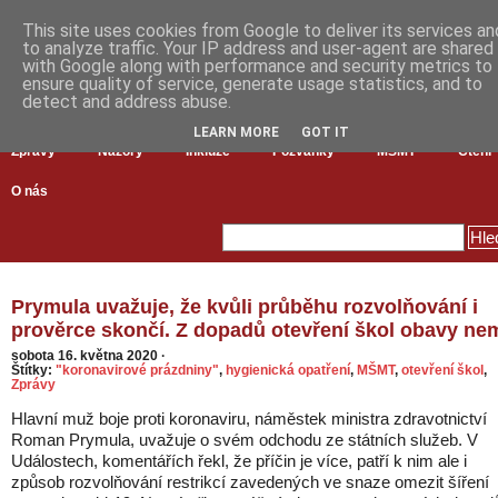
This site uses cookies from Google to deliver its services an
to analyze traffic. Your IP address and user-agent are shared
with Google along with performance and security metrics to
ensure quality of service, generate usage statistics, and to
detect and address abuse.
LEARN MORE
GOT IT
Zprávy
Názory
Inkluze
Pozvánky
MŠMT
Čtení
O nás
Prymula uvažuje, že kvůli průběhu rozvolňování i
prověrce skončí. Z dopadů otevření škol obavy ne
sobota 16. května 2020
·
Štítky:
"koronavirové prázdniny"
,
hygienická opatření
,
MŠMT
,
otevření škol
,
Zprávy
Hlavní muž boje proti koronaviru, náměstek ministra zdravotnictví
Roman Prymula, uvažuje o svém odchodu ze státních služeb. V
Událostech, komentářích řekl, že příčin je více, patří k nim ale i
způsob rozvolňování restrikcí zavedených ve snaze omezit šíření