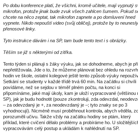
Po dobu konference platí, že všichni, kromě učitele, mají vypnutý s
mikrofon, protože jinak bude zvuk všech zahlcen šumem. Pokud s
chcete na něco zeptat, tak mikrofon zapnete a po domluvení hned
vypnete. Nikdo nepouští video (svůj obličej), protože by to neunesl
přenosové linky.
Tyto instrukce dávám i na SP, tam bude tento text i s obrázky.
Těším se již s některými od zítřka.
Tento týden si plánuji s žáky výuku, jak se dohodneme, abych je pří
nepřetěžovala. Jde o to, že můžeme plánovat bez ohledu na rozvrh
hodin ve škole, ostatní kolegové ještě tento způsob výuky nepoužív
Setkání se studenty v každé třídě trvá 60 min. Na začátku si chvíli
povídáme, než se sejdou v téměř plném počtu, na konci si
připomínáme, jaké mají úkoly, kam je uloží vypracované (většinou 
SP), jak je budu hodnotit (pouze zkontroluji, zda odevzdal, neodevz
– za odevzdaný je +, za neodevzdaný je –; tyto znaky se po 3
vyhodnocují). Nicméně musí proběhnout kontrola, abych věděla, z
porozuměli učivu. Takže vždy na začátku hodiny se ptám, který
příklad, které cvičení dělalo problémy a probíráme ho. U složitějšíc
vypracovávám celý postup a ukládám k nahlédnutí na SP.