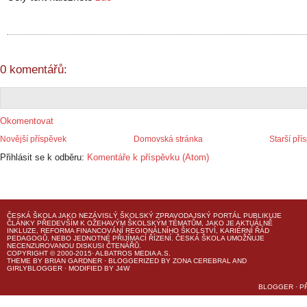
0 komentářů:
Okomentovat
Novější příspěvek
Domovská stránka
Starší pří
Přihlásit se k odběru:
Komentáře k příspěvku (Atom)
ČESKÁ ŠKOLA
JAKO NEZÁVISLÝ ŠKOLSKÝ ZPRAVODAJSKÝ PORTÁL PUBLIKUJE
ČLÁNKY PŘEDEVŠÍM K OŽEHAVÝM ŠKOLSKÝM TÉMATŮM, JAKO JE AKTUÁLNĚ
INKLUZE, REFORMA FINANCOVÁNÍ REGIONÁLNÍHO ŠKOLSTVÍ, KARIÉRNÍ ŘÁD
PEDAGOGŮ, NEBO JEDNOTNÉ PŘIJÍMACÍ ŘÍZENÍ.
ČESKÁ ŠKOLA
UMOŽŇUJE
NECENZUROVANOU DISKUSI ČTENÁŘŮ.
COPYRIGHT © 2000-2015· ALBATROS MEDIA A.S.
THEME
BY
BRIAN GARDNER
· BLOGGERIZED BY
ZONA CEREBRAL
AND
GIRLYBLOGGER
· MODIFIED BY
J4W
BLOGGER
·
P