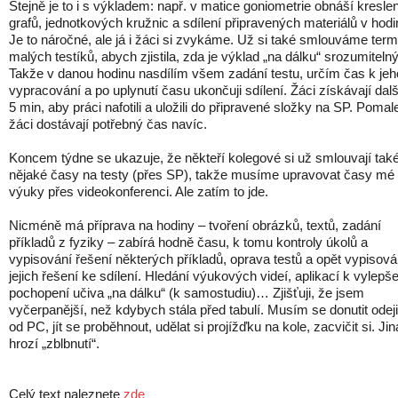
Stejně je to i s výkladem: např. v matice goniometrie obnáší kreslen
grafů, jednotkových kružnic a sdílení připravených materiálů v hodi
Je to náročné, ale já i žáci si zvykáme. Už si také smlouváme ter
malých testíků, abych zjistila, zda je výklad „na dálku“ srozumitelný
Takže v danou hodinu nasdílím všem zadání testu, určím čas k jeh
vypracování a po uplynutí času ukončuji sdílení. Žáci získávají dal
5 min, aby práci nafotili a uložili do připravené složky na SP. Pomale
žáci dostávají potřebný čas navíc.
Koncem týdne se ukazuje, že někteří kolegové si už smlouvají tak
nějaké časy na testy (přes SP), takže musíme upravovat časy mé
výuky přes videokonferenci. Ale zatím to jde.
Nicméně má příprava na hodiny – tvoření obrázků, textů, zadání
příkladů z fyziky – zabírá hodně času, k tomu kontroly úkolů a
vypisování řešení některých příkladů, oprava testů a opět vypisová
jejich řešení ke sdílení. Hledání výukových videí, aplikací k vylepš
pochopení učiva „na dálku“ (k samostudiu)… Zjišťuji, že jsem
vyčerpanější, než kdybych stála před tabulí. Musím se donutit odeji
od PC, jít se proběhnout, udělat si projížďku na kole, zacvičit si. Ji
hrozí „zblbnutí“.
Celý text naleznete
zde