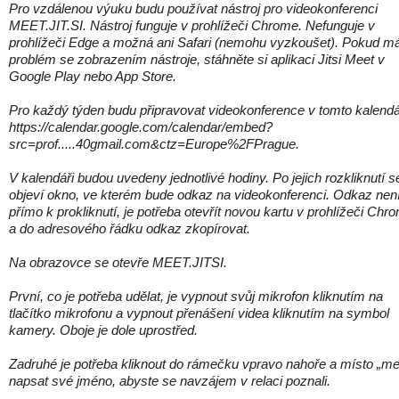
Pro vzdálenou výuku budu používat nástroj pro videokonferenci
MEET.JIT.SI. Nástroj funguje v prohlížeči Chrome. Nefunguje v
prohlížeči Edge a možná ani Safari (nemohu vyzkoušet). Pokud m
problém se zobrazením nástroje, stáhněte si aplikaci Jitsi Meet v
Google Play nebo App Store.
Pro každý týden budu připravovat videokonference v tomto kalendá
https://calendar.google.com/calendar/embed?
src=prof.....40gmail.com&ctz=Europe%2FPrague.
V kalendáři budou uvedeny jednotlivé hodiny. Po jejich rozkliknutí s
objeví okno, ve kterém bude odkaz na videokonferenci. Odkaz nen
přímo k prokliknutí, je potřeba otevřít novou kartu v prohlížeči Chr
a do adresového řádku odkaz zkopírovat.
Na obrazovce se otevře MEET.JITSI.
První, co je potřeba udělat, je vypnout svůj mikrofon kliknutím na
tlačítko mikrofonu a vypnout přenášení videa kliknutím na symbol
kamery. Oboje je dole uprostřed.
Zadruhé je potřeba kliknout do rámečku vpravo nahoře a místo „me
napsat své jméno, abyste se navzájem v relaci poznali.