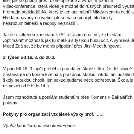
line, jak se připojit přes různé aplikace a využít možnosti
videokonference, která videa je možné do různých předmětů využít
hromada podkladů! Ale který je ten optimální? Nikdy jsem to neděla
Hledám návody na webu, jak se na co připojit, hledám ty
nejsrozumitelnější a rádoby nejsnazší.
Takže o víkendu zasedám k PC a trávím čas tím, že hledám
„optimální“ možnosti, jak tu matiku s fyzikou budu učit. A vyhrává Ji
Meet! Zdá se, že by mohlo připojení přes Jitsi Meet fungovat.
2. týden od 16. 3. do 20.3.
V pondělí 16. 3. opět proběhla porada ve škole s tím, že definitivně
zůstáváme do konce května s prázdnou školou, nikdo, ani učitelé 
školy nebudou chodit, jen pokud budeme něco potřebovat. Škola je
dispozici od 9 h do 14 h.
Jsem rozhodnutá a posílám studentům přes Komens v Bakalářích
pokyny:
Pokyny pro organizaci vzdálené výuky prof. .…..
Výuka bude formou videokonference.