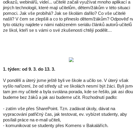
odkazů, webinářů, videí... učitelé začali využívat mnoho aplikací a
jiných technologií, které mají učitelům, dětem/žákům v této situaci
pomoci. Jak vše probíhá? Jak se školám dařilo? Co vše učitelé
našli? V čem se zlepšili a co to přineslo dětem/žákům? Odpověď n
tyto otázky najdete v námi nabízeném seriálu článků autorů-učitelů
ze škol, kteří se s vámi o své zkušenosti chtějí podělit…
1. týden: od 9. 3. do 13. 3.
V pondělí a úterý jsme ještě byli ve škole a učilo se. V úterý však
vyšlo nařízení, že od středy už ve školách nesmí být žáci. Byli jsm
tam jen my učitelé a byla svolána porada, kde se řešilo, jak asi dlo
budeme bez žáků a jak asi budeme učit. Rozhodnutí padlo:
- zatím vše přes SharePoint. Tzn. zadávat úkoly, dávat na
vypracování patřičný čas, jak testovat, ev. vybízet studenty, aby
posílali práce na e-mail učiteli,
- komunikovat se studenty přes Komens v Bakalářích.