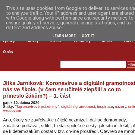
This site uses cookies from Google to deliver its services an
to analyze traffic. Your IP address and user-agent are shared
with Google along with performance and security metrics to
ensure quality of service, generate usage statistics, and to
detect and address abuse.
LEARN MORE
GOT IT
Zprávy
Názory
Inkluze
Pozvánky
MŠMT
Čtení
O nás
Jitka Jarníková: Koronavirus a digitální gramotnos
nás ve škole. (V čem se učitelé zlepšili a co to
přineslo žákům?) – 1. část
pátek 10. dubna 2020
·
Štítky:
"koronavirové prázdniny"
,
digitální gramotnost
,
inspirace
,
názory
,
onli
vyučování
Ano, školy se zavřely. Ale učitelé nezmizeli, dali se dohromady,
začali se potkávat, sdílet, hledat společné cesty, jak situaci řešit, ja
se k dětem/žákům dostat v tzv. on-line prostředí. Otevřelo se mno