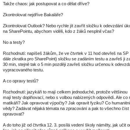
Takže chaos: jak postupovat a co dělat dříve?
Zkontrolovat nejdříve Bakaláře?
Zkontrolovat Outlook? Nebo rychle jít zavřít složku k odevzdání úk
na SharePointu, abychom viděli, kdo z žáků nesplnil včas?
No a testy?
Rozhodnutí: napíšeš žákům, že ve čtvrtek v 11 hod otevřeš na SP 
dále zkratka pro SharePoint) složku se zadáním testu a zavřeš ji z
30 min, stejně tak o 5 min později zavřeš složku určenou k odevzd
vypracovaného testu.
A co opravy testů?
Rozhodnutí: jazykáři to mají celkem jednoduché, protože většinou
mají testy doplňovací, nebo s volbou nabízených odpovědí. Ale co 
matikáři? Jak opravovat výpočty? Jak opravit fyziku? Co humanitn
vědy? Zadávat nějaká témata na zpracování a pak to všechno číst
opravovat?
A do toho již od čtvrtka 12. 3. posílá vedení školy náměty, jak učit o