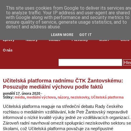
This site uses cookies from Google to deliver its services an
to analyze traffic. Your IP address and user-agent are shared
with Google along with performance and security metrics to
ensure quality of service, generate usage statistics, and to
detect and address abuse.
LEARN MORE
GOT IT
Zprávy
Názory
Inkluze
Pozvánky
MŠMT
Čtení
O nás
Učitelská platforma radnímu ČTK Žantovskému:
Posuzujte mediální výchovu podle faktů
pondělí 17. února 2020
·
Štítky:
média
,
mediální výchova
,
názory
,
neziskovky
,
Učitelská platforma
Učitelská platforma reaguje na středeční debatu Rady českého
rozhlasu o mediálním vzdělávání, kde Petr Žantovský nepravdivě
informoval o nízké kvalitě výuky jedné ze vzdělávacích organizací.
Zároveň radní navrhoval omezit spolupráci neziskového sektoru se
školami, což Učitelská platforma považuje za nepřípustné