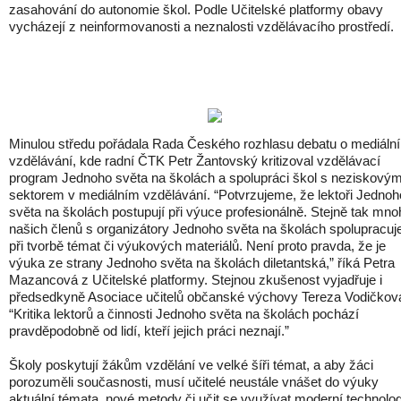
zasahování do autonomie škol. Podle Učitelské platformy obavy
vycházejí z neinformovanosti a neznalosti vzdělávacího prostředí.
Minulou středu pořádala Rada Českého rozhlasu debatu o mediáln
vzdělávání, kde radní ČTK Petr Žantovský kritizoval vzdělávací
program Jednoho světa na školách a spolupráci škol s neziskový
sektorem v mediálním vzdělávání. “Potvrzujeme, že lektoři Jednoh
světa na školách postupují při výuce profesionálně. Stejně tak mno
našich členů s organizátory Jednoho světa na školách spolupracuj
při tvorbě témat či výukových materiálů. Není proto pravda, že je
výuka ze strany Jednoho světa na školách diletantská,” říká Petra
Mazancová z Učitelské platformy. Stejnou zkušenost vyjadřuje i
předsedkyně Asociace učitelů občanské výchovy Tereza Vodičkov
“Kritika lektorů a činnosti Jednoho světa na školách pochází
pravděpodobně od lidí, kteří jejich práci neznají.”
Školy poskytují žákům vzdělání ve velké šíři témat, a aby žáci
porozuměli současnosti, musí učitelé neustále vnášet do výuky
aktuální témata, nové metody či učit se využívat moderní technolog