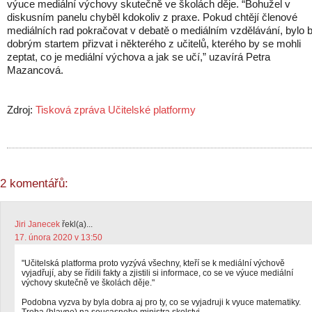
výuce mediální výchovy skutečně ve školách děje. “Bohužel v
diskusním panelu chyběl kdokoliv z praxe. Pokud chtějí členové
mediálních rad pokračovat v debatě o mediálním vzdělávání, bylo 
dobrým startem přizvat i některého z učitelů, kterého by se mohli
zeptat, co je mediální výchova a jak se učí,” uzavírá Petra
Mazancová.
Zdroj:
Tisková zpráva Učitelské platformy
2 komentářů:
Jiri Janecek
řekl(a)...
17. února 2020 v 13:50
"Učitelská platforma proto vyzývá všechny, kteří se k mediální výchově
vyjadřují, aby se řídili fakty a zjistili si informace, co se ve výuce mediální
výchovy skutečně ve školách děje."
Podobna vyzva by byla dobra aj pro ty, co se vyjadruji k vyuce matematiky.