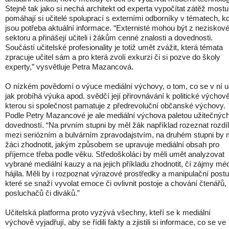
Stejně tak jako si nechá architekt od experta vypočítat zátěž mostu
pomáhají si učitelé spoluprací s externími odborníky v tématech, k
jsou potřeba aktuální informace. “Externisté mohou být z neziskov
sektoru a přinášejí učiteli i žákům cenné znalosti a dovednosti.
Součástí učitelské profesionality je totiž umět zvážit, která témata
zpracuje učitel sám a pro která zvolí exkurzi či si pozve do školy
experty,” vysvětluje Petra Mazancová.
O nízkém povědomí o výuce mediální výchovy, o tom, co se v ní u
jak probíhá výuka apod. svědčí její přirovnávání k politické výchově
kterou si společnost pamatuje z předrevoluční občanské výchovy.
Podle Petry Mazancové je ale mediální výchova paletou užitečnýc
dovedností. “Na prvním stupni by měl žák například rozeznat rozdí
mezi seriózním a bulvárním zpravodajstvím, na druhém stupni by 
žáci zhodnotit, jakým způsobem se upravuje mediální obsah pro
příjemce třeba podle věku. Středoškoláci by měli umět analyzovat
vybrané mediální kauzy a na jejich příkladu zhodnotit, čí zájmy mé
hájila. Měli by i rozpoznat výrazové prostředky a manipulační postu
které se snaží vyvolat emoce či ovlivnit postoje a chování čtenářů,
posluchačů či diváků.”
Učitelská platforma proto vyzývá všechny, kteří se k mediální
výchově vyjadřují, aby se řídili fakty a zjistili si informace, co se ve