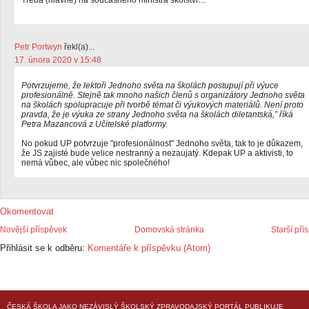
Treba (hlavne) na soucasneho ministra skolstvi…
Petr Portwyn
řekl(a)...
17. února 2020 v 15:48
Potvrzujeme, že lektoři Jednoho světa na školách postupují při výuce
profesionálně. Stejně tak mnoho našich členů s organizátory Jednoho světa
na školách spolupracuje při tvorbě témat či výukových materiálů. Není proto
pravda, že je výuka ze strany Jednoho světa na školách diletantská,” říká
Petra Mazancová z Učitelské platformy.
No pokud UP potvrzuje "profesionálnost" Jednoho světa, tak to je důkazem,
že JS zajisté bude velice nestranný a nezaujatý. Kdepak UP a aktivisti, to
nemá vůbec, ale vůbec nic společného!
Okomentovat
Novější příspěvek
Domovská stránka
Starší pří
Přihlásit se k odběru:
Komentáře k příspěvku (Atom)
ČESKÁ ŠKOLA
JAKO NEZÁVISLÝ ŠKOLSKÝ ZPRAVODAJSKÝ PORTÁL PUBLIKUJE