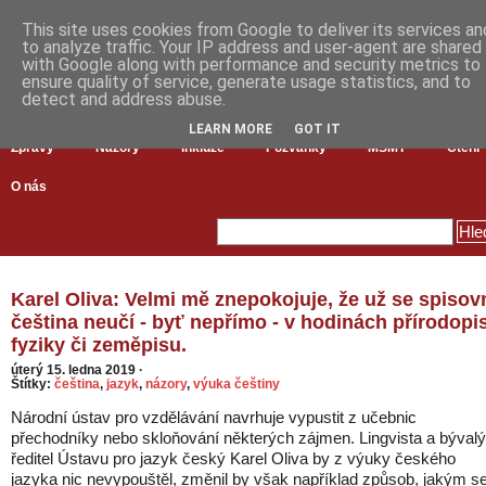
This site uses cookies from Google to deliver its services an
to analyze traffic. Your IP address and user-agent are shared
with Google along with performance and security metrics to
ensure quality of service, generate usage statistics, and to
detect and address abuse.
LEARN MORE
GOT IT
Zprávy
Názory
Inkluze
Pozvánky
MŠMT
Čtení
O nás
Karel Oliva: Velmi mě znepokojuje, že už se spisov
čeština neučí - byť nepřímo - v hodinách přírodopi
fyziky či zeměpisu.
úterý 15. ledna 2019
·
Štítky:
čeština
,
jazyk
,
názory
,
výuka češtiny
Národní ústav pro vzdělávání navrhuje vypustit z učebnic
přechodníky nebo skloňování některých zájmen. Lingvista a bývalý
ředitel Ústavu pro jazyk český Karel Oliva by z výuky českého
jazyka nic nevypouštěl, změnil by však například způsob, jakým s