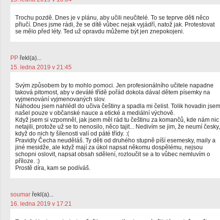
Trochu pozdě. Dnes je v plánu, aby učili neučitelé. To se teprve děti něco
přiučí. Dnes jsme rádi, že se dítě vůbec nejak vyjádří, natož jak. Protestovat
se mělo před léty. Ted už opravdu můžeme být jen znepokojeni.
PP
řekl(a)...
15. ledna 2019 v 21:45
Svým způsobem by to mohlo pomoci. Jen profesionálního učitele napadne
taková pitomost, aby v deváté třídě pořád dokola dával dětem písemky na
vyjmenování vyjmenovaných slov.
Náhodou jsem nahlédl do učiva češtiny a spadla mi čelist. Tolik hovadin jse
našel pouze v občanské nauce a etické a mediální výchově.
Když jsem si vzpomněl, jak jsem měl rád tu češtinu za komančů, kde nám nic
netajili, protože už se to nenosilo, něco tajit... Nedivím se jim, že neumí česky,
když do nich ty šílenosti valí od páté třídy. :(
Pravidly Čecha neuděláš. Ty děti od druhého stupně píší esemesky, maily a
jiné mesidže, ale když mají za úkol napsat někomu dospělému, nejsou
schopni oslovit, napsat obsah sdělení, rozloučit se a to vůbec nemluvím o
příloze. :)
Prostě díra, kam se podíváš.
soumar
řekl(a)...
16. ledna 2019 v 17:21