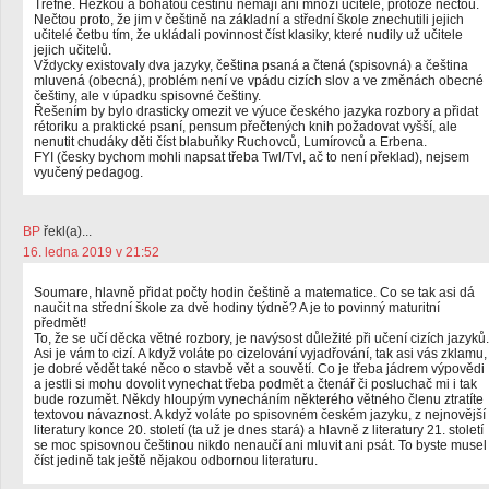
Trefné. Hezkou a bohatou češtinu nemají ani mnozí učitelé, protože nečtou.
Nečtou proto, že jim v češtině na základní a střední škole znechutili jejich
učitelé četbu tím, že ukládali povinnost číst klasiky, které nudily už učitele
jejich učitelů.
Vždycky existovaly dva jazyky, čeština psaná a čtená (spisovná) a čeština
mluvená (obecná), problém není ve vpádu cizích slov a ve změnách obecné
češtiny, ale v úpadku spisovné češtiny.
Řešením by bylo drasticky omezit ve výuce českého jazyka rozbory a přidat
rétoriku a praktické psaní, pensum přečtených knih požadovat vyšší, ale
nenutit chudáky děti číst blabuňky Ruchovců, Lumírovců a Erbena.
FYI (česky bychom mohli napsat třeba Twl/Tvl, ač to není překlad), nejsem
vyučený pedagog.
BP
řekl(a)...
16. ledna 2019 v 21:52
Soumare, hlavně přidat počty hodin češtině a matematice. Co se tak asi dá
naučit na střední škole za dvě hodiny týdně? A je to povinný maturitní
předmět!
To, že se učí děcka větné rozbory, je navýsost důležité při učení cizích jazyků.
Asi je vám to cizí. A když voláte po cizelování vyjadřování, tak asi vás zklamu,
je dobré vědět také něco o stavbě vět a souvětí. Co je třeba jádrem výpovědi
a jestli si mohu dovolit vynechat třeba podmět a čtenář či posluchač mi i tak
bude rozumět. Někdy hloupým vynecháním některého větného členu ztratíte
textovou návaznost. A když voláte po spisovném českém jazyku, z nejnovější
literatury konce 20. století (ta už je dnes stará) a hlavně z literatury 21. století
se moc spisovnou češtinou nikdo nenaučí ani mluvit ani psát. To byste musel
číst jedině tak ještě nějakou odbornou literaturu.