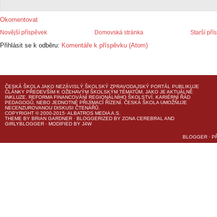
Okomentovat
Novější příspěvek
Domovská stránka
Starší pří
Přihlásit se k odběru:
Komentáře k příspěvku (Atom)
ČESKÁ ŠKOLA
JAKO NEZÁVISLÝ ŠKOLSKÝ ZPRAVODAJSKÝ PORTÁL PUBLIKUJE
ČLÁNKY PŘEDEVŠÍM K OŽEHAVÝM ŠKOLSKÝM TÉMATŮM, JAKO JE AKTUÁLNĚ
INKLUZE, REFORMA FINANCOVÁNÍ REGIONÁLNÍHO ŠKOLSTVÍ, KARIÉRNÍ ŘÁD
PEDAGOGŮ, NEBO JEDNOTNÉ PŘIJÍMACÍ ŘÍZENÍ.
ČESKÁ ŠKOLA
UMOŽŇUJE
NECENZUROVANOU DISKUSI ČTENÁŘŮ.
COPYRIGHT © 2000-2015· ALBATROS MEDIA A.S.
THEME
BY
BRIAN GARDNER
· BLOGGERIZED BY
ZONA CEREBRAL
AND
GIRLYBLOGGER
· MODIFIED BY
J4W
BLOGGER
·
P