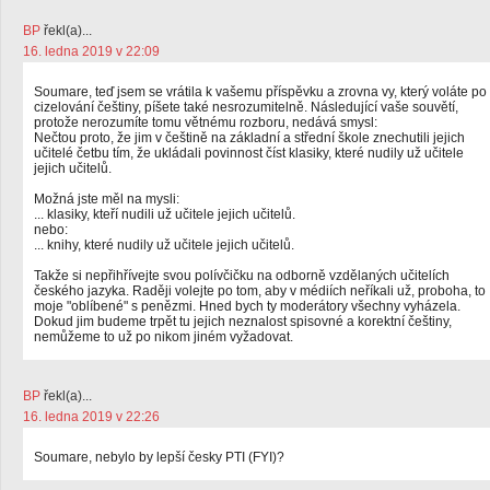
BP
řekl(a)...
16. ledna 2019 v 22:09
Soumare, teď jsem se vrátila k vašemu příspěvku a zrovna vy, který voláte po
cizelování češtiny, píšete také nesrozumitelně. Následující vaše souvětí,
protože nerozumíte tomu větnému rozboru, nedává smysl:
Nečtou proto, že jim v češtině na základní a střední škole znechutili jejich
učitelé četbu tím, že ukládali povinnost číst klasiky, které nudily už učitele
jejich učitelů.
Možná jste měl na mysli:
... klasiky, kteří nudili už učitele jejich učitelů.
nebo:
... knihy, které nudily už učitele jejich učitelů.
Takže si nepřihřívejte svou polívčičku na odborně vzdělaných učitelích
českého jazyka. Raději volejte po tom, aby v médiích neříkali už, proboha, to
moje "oblíbené" s penězmi. Hned bych ty moderátory všechny vyházela.
Dokud jim budeme trpět tu jejich neznalost spisovné a korektní češtiny,
nemůžeme to už po nikom jiném vyžadovat.
BP
řekl(a)...
16. ledna 2019 v 22:26
Soumare, nebylo by lepší česky PTI (FYI)?