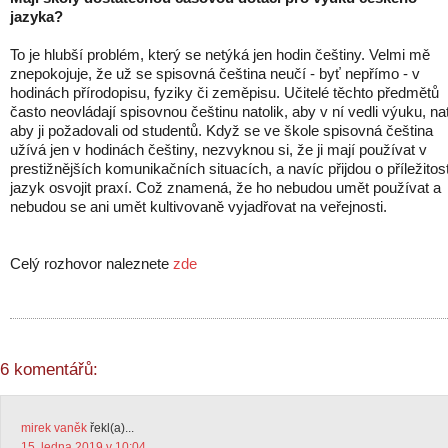
jazyka?
To je hlubší problém, který se netýká jen hodin češtiny. Velmi mě
znepokojuje, že už se spisovná čeština neučí - byť nepřímo - v
hodinách přírodopisu, fyziky či zeměpisu. Učitelé těchto předmětů
často neovládají spisovnou češtinu natolik, aby v ní vedli výuku, na
aby ji požadovali od studentů. Když se ve škole spisovná čeština
užívá jen v hodinách češtiny, nezvyknou si, že ji mají používat v
prestižnějších komunikačních situacích, a navíc přijdou o příležitost
jazyk osvojit praxí. Což znamená, že ho nebudou umět používat a
nebudou se ani umět kultivovaně vyjadřovat na veřejnosti.
Celý rozhovor naleznete
zde
6 komentářů:
mirek vaněk
řekl(a)...
15. ledna 2019 v 10:04