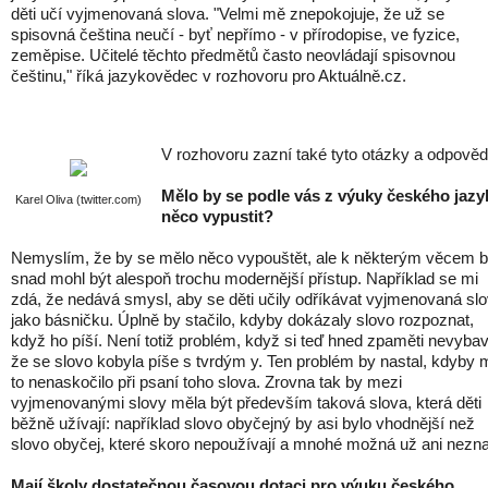
děti učí vyjmenovaná slova. "Velmi mě znepokojuje, že už se
spisovná čeština neučí - byť nepřímo - v přírodopise, ve fyzice,
zeměpise. Učitelé těchto předmětů často neovládají spisovnou
češtinu," říká jazykovědec v rozhovoru pro Aktuálně.cz.
V rozhovoru zazní také tyto otázky a odpověd
Mělo by se podle vás z výuky českého jazy
Karel Oliva (twitter.com)
něco vypustit?
Nemyslím, že by se mělo něco vypouštět, ale k některým věcem 
snad mohl být alespoň trochu modernější přístup. Například se mi
zdá, že nedává smysl, aby se děti učily odříkávat vyjmenovaná sl
jako básničku. Úplně by stačilo, kdyby dokázaly slovo rozpoznat,
když ho píší. Není totiž problém, když si teď hned zpaměti nevyba
že se slovo kobyla píše s tvrdým y. Ten problém by nastal, kdyby 
to nenaskočilo při psaní toho slova. Zrovna tak by mezi
vyjmenovanými slovy měla být především taková slova, která děti
běžně užívají: například slovo obyčejný by asi bylo vhodnější než
slovo obyčej, které skoro nepoužívají a mnohé možná už ani neznaj
Mají školy dostatečnou časovou dotaci pro výuku českého