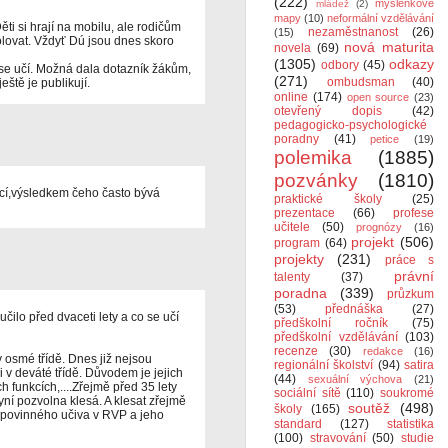
(222)
myšlenkové
mládež
(2)
mapy
(10)
neformální vzdělávání
Děti si hrají na mobilu, ale rodičům
nezaměstnanost
(26)
(15)
rolovat. Vždyť Dú jsou dnes skoro
nová maturita
novela
(69)
(1305)
odkazy
odbory
(45)
se učí. Možná dala dotazník žákům,
(271)
ombudsman
(40)
eště je publikují.
online
(174)
open source
(23)
otevřený dopis
(42)
pedagogicko-psychologické
poradny
(41)
petice
(19)
polemika
(1885)
pozvánky
(1810)
cí,výsledkem čeho často bývá
praktické školy
(25)
prezentace
(66)
profese
učitele
(50)
prognózy
(16)
projekt
(506)
program
(64)
projekty
(231)
práce s
právní
talenty
(37)
poradna
(339)
průzkum
(53)
přednáška
(27)
čilo před dvaceti lety a co se učí
předškolní ročník
(75)
předškolní vzdělávání
(103)
recenze
(30)
redakce
(16)
v osmé třídě. Dnes již nejsou
regionální školství
(94)
satira
v deváté třídě. Důvodem je jejich
(44)
sexuální výchova
(21)
h funkcích,....Zřejmě před 35 lety
sociální sítě
(110)
soukromé
ní pozvolna klesá. A klesat zřejmě
soutěž
(498)
školy
(165)
i povinného učiva v RVP a jeho
standard
(127)
statistika
(100)
stravování
(50)
studie