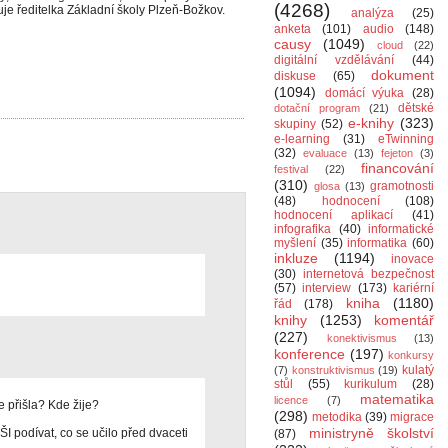
(4268)
uje ředitelka Základní školy Plzeň-Božkov.
analýza
(25)
anketa
(101)
audio
(148)
causy
(1049)
cloud
(22)
digitální vzdělávání
(44)
dokument
diskuse
(65)
(1094)
domácí výuka
(28)
dětské
dotační program
(21)
e-knihy
(323)
skupiny
(52)
e-learning
(31)
eTwinning
(32)
evaluace
(13)
fejeton
(3)
financování
festival
(22)
(310)
gramotnosti
glosa
(13)
(48)
hodnocení
(108)
hodnocení aplikací
(41)
infografika
(40)
informatické
myšlení
(35)
informatika
(60)
inkluze
(1194)
inovace
(30)
internetová bezpečnost
(57)
interview
(173)
kariérní
kniha
(1180)
řád
(178)
knihy
(1253)
komentář
(227)
konektivismus
(13)
konference
(197)
konkursy
kulatý
(7)
konstruktivismus
(19)
stůl
(55)
kurikulum
(28)
matematika
licence
(7)
e přišla? Kde žije?
(298)
metodika
(39)
migrace
ministryně školství
I podívat, co se učilo před dvaceti
(87)