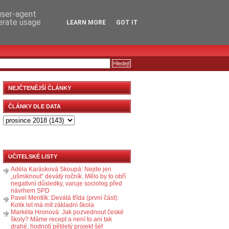
RSS
KOMENTÁŘE
 user-agent
nerate usage
LEARN MORE
GOT IT
NEJČTENĚJŠÍ ČLÁNKY
ČLÁNKY DLE DATA
UČITELSKÉ LISTY
Adéla Karásková Skoupá: Nejde jen
„ušmiknout“ devátý ročník. Mělo by to obří
negativní důsledky, varuje sociolog před
návrhem SPD
Pavel Mentlík: Devátá třída (první část):
Kolik let má mít základní škola
Markéta Hronová: Jak pozvednout české
školy? Máme recept a není to ani tak
drahé, hodnotí pětiletý projekt šéf