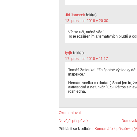
Jiri Janecek
řekl(a)...
13. prosince 2018 v 20:30
Víc se učí, méně vědí...
To je rozšířením alternativních bludů a o
tyrjir
řekl(a)...
17. prosince 2018 v 11:17
Tomáš Zatloukal: "Za špatné výsledky dětí 
inspekce."
Nemám vcelku co dodat.:) Snad jen to, že 
aktivistická a nefunkční ČŠI. Pštros s hlav
rozhledna.
Okomentovat
Novější příspěvek
Domovská
Přihlásit se k odběru:
Komentáře k příspěvku (