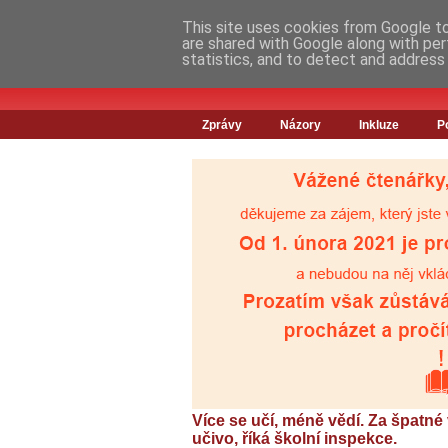
This site uses cookies from Google to 
are shared with Google along with per
statistics, and to detect and address
Zprávy
Názory
Inkluze
P
Více se učí, méně vědí. Za špatné 
učivo, říká školní inspekce.