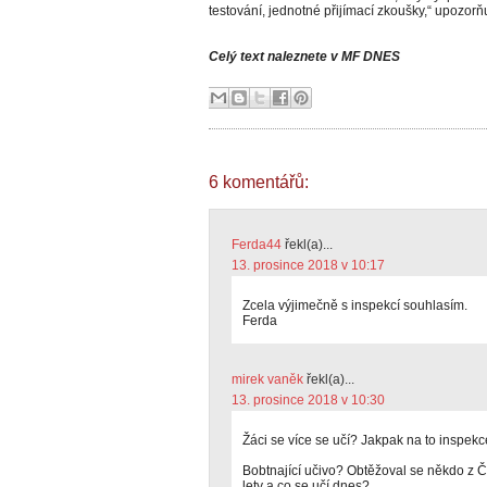
testování, jednotné přijímací zkoušky,“ upozorň
Celý text naleznete v MF DNES
6 komentářů:
Ferda44
řekl(a)...
13. prosince 2018 v 10:17
Zcela výjimečně s inspekcí souhlasím.
Ferda
mirek vaněk
řekl(a)...
13. prosince 2018 v 10:30
Žáci se více se učí? Jakpak na to inspekc
Bobtnající učivo? Obtěžoval se někdo z ČŠ
lety a co se učí dnes?