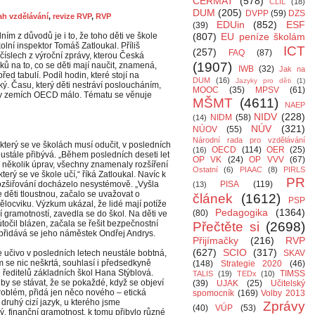
CERMAT
(578)
CLIL
(18)
DUM
(205)
DVPP
(59)
DZS
h vzdělávání
,
revize RVP
,
RVP
EDUin
(852)
ESF
(39)
ím z důvodů je i to, že toho děti ve škole
(807)
EU peníze školám
olní inspektor Tomáš Zatloukal. Příliš
ICT
(257)
FAQ
(87)
 číslech z výroční zprávy, kterou Česká
(1907)
ků na to, co se děti mají naučit, znamená,
IWB
(32)
Jak na
řed tabulí. Podíl hodin, které stojí na
DUM
(16)
Jazyky pro děti
(1)
ký. Času, který děti nestráví posloucháním,
MOOC
(35)
MPSV
(61)
em v zemích OECD málo. Tématu se věnuje
MŠMT
(4611)
NAEP
NIDV
(228)
NIDM
(58)
(14)
NÚV
(321)
NÚOV
(55)
Národní rada pro vzdělávání
který se ve školách musí odučit, v posledních
OECD
(114)
OER
(25)
(16)
eustále přibývá. „Během posledních deseti let
OP VK
(24)
OP VVV
(67)
 několik úprav, všechny znamenaly rozšíření
Ostatní
(6)
PIAAC
(8)
PIRLS
terý se ve škole učí,“ říká Zatloukal. Navíc k
PR
ozšiřování docházelo nesystémově. „Vyšla
PISA
(119)
(13)
e děti tloustnou, začalo se uvažovat o
článek
(1612)
PSP
tělocviku. Výzkum ukázal, že lidé mají potíže
Pedagogika
(1364)
(80)
í gramotností, zavedla se do škol. Na děti ve
točil blázen, začala se řešit bezpečnostní
Přečtěte si
(2698)
 přidává se jeho náměstek Ondřej Andrys.
Přijímačky
(216)
RVP
(627)
SCIO
(317)
e učivo v posledních letech neustále bobtná,
SKAV
m se nic neškrtá, souhlasí i předsedkyně
(148)
Strategie 2020
(46)
 ředitelů základních škol Hana Stýblová.
TIMSS
TALIS
(19)
TEDx
(10)
by se stávat, že se pokaždé, když se objeví
(39)
UJAK
(25)
Učitelský
roblém, přidá jen něco nového – etická
spomocník
(169)
Volby 2013
druhý cizí jazyk, u kterého jsme
Zprávy
(40)
VÚP
(53)
, finanční gramotnost, k tomu přibylo různé