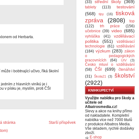
střední školy
(369)
(33)
testování
tablety
(113)
tisková
(568)
tipy
(16)
zpráva
(2808)
top
(122)
trh práce
(156)
video
(685)
učebnice
(39)
vzdělávací
vyhláška
(41)
dklonem od Herbarta.
politika
(551)
vzdělávací
technologie
(61)
vzdělávání
výzkum
(283)
(184)
zákon
o pedagogických
pracovnících
(64)
ÚIV
(3)
Česko mluví o vzdělávání
ČŠI
(699)
(58)
čtenářství
může i bobtnající učivo, říká školní
školství
(31)
Škola21
(3)
(2922)
jedním z hlavních viníkú je i
ou v písku je, myslím, proti ČŠI
KNIHKUPECTVÍ
Využijte nabídku pro školy a
učitele od
Albatrosmedia.cz!
Slevy a akce na knihy přímo
od nakladatele. Kompletní
nabídka více než 7000 titulů
 stránka
Starší příspěvek
z produkce Albatros Media.
Vše skladem, rychlé dodávky
Atom)
zboží.
E-shop