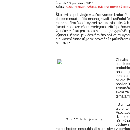
čtvrtek 13. prosince 2018
·
Štítky:
ČŠI
,
frontální výuka
,
názory
,
povinný obsa
Školství se pohybuje v začarovaném kruhu. Jedn
chceme naučit příliš mnoho, myslí si ústřední šk
mnoho učiva škodí, vysvětloval na statistických
školní inspekce včera zveřejnila. Příliš požadav
že učitelé látku jen taktak stihnou „odvyprávět“ p
výkladu učitele, je v českém školství velmi vyso
ale vlastní činností, je ve srovnání s průměr
MF DNES.
Obsahu, 
letech n
proběhlo
obsahu, k
tomuto r
studie, ž
posílení 
s finančn
škole zaú
témata,“
S tím, ž
ale přito
Asociace
„Nemělo 
Tomáš Zatloukal (msmt.cz)
nějaký p
výchova, 
mimochodem nesouhlasili s tím, aby byl povinný