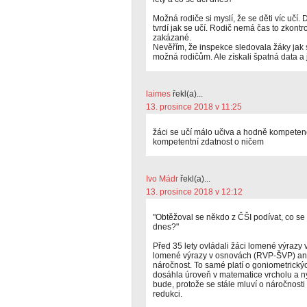
Možná rodiče si myslí, že se děti víc učí. 
tvrdí jak se učí. Rodič nemá čas to zkont
zakázané.
Nevěřím, že inspekce sledovala žáky jak 
možná rodičům. Ale získali špatná data a j
laimes
řekl(a)...
13. prosince 2018 v 11:25
žáci se učí málo učiva a hodně kompeten
kompetentní zdatnost o ničem
Ivo Mádr
řekl(a)...
13. prosince 2018 v 12:12
"Obtěžoval se někdo z ČŠI podívat, co se u
dnes?"
Před 35 lety ovládali žáci lomené výrazy 
lomené výrazy v osnovách (RVP-ŠVP) ani 
náročnost. To samé platí o goniometrickýc
dosáhla úroveň v matematice vrcholu a ny
bude, protože se stále mluví o náročnost
redukci.