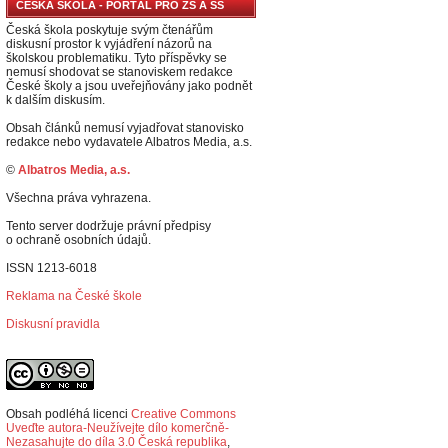
ČESKÁ ŠKOLA - PORTÁL PRO ZŠ A SŠ
Česká škola poskytuje svým čtenářům
diskusní prostor k vyjádření názorů na
školskou problematiku. Tyto příspěvky se
nemusí shodovat se stanoviskem redakce
České školy a jsou uveřejňovány jako podnět
k dalším diskusím.
Obsah článků nemusí vyjadřovat stanovisko
redakce nebo vydavatele Albatros Media, a.s.
©
Albatros Media, a.s.
Všechna práva vyhrazena.
Tento server dodržuje právní předpisy
o ochraně osobních údajů.
ISSN 1213-6018
Reklama na České škole
Diskusní pravidla
Obsah podléhá licenci
Creative Commons
Uveďte autora-Neužívejte dílo komerčně-
Nezasahujte do díla 3.0 Česká republika
,