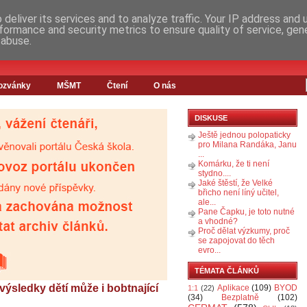
deliver its services and to analyze traffic. Your IP address and
formance and security metrics to ensure quality of service, ge
 abuse.
ozvánky
MŠMT
Čtení
O nás
DISKUSE
Ještě jednou polopaticky
pro Milana Randáka, Janu
...
Komárku, že ti není
stydno....
Jaké štěstí, že Velké
břicho není líný učitel,
ale...
Pane Čapku, je toto nutné
a vhodné?
Proč dělat výzkumy, proč
se zapojovat do těch
evro...
TÉMATA ČLÁNKŮ
výsledky dětí může i bobtnající
Aplikace
(109)
BYOD
1:1
(22)
(34)
Bezplatně
(102)