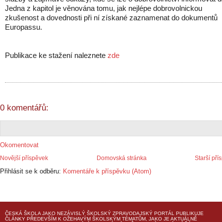
Jedna z kapitol je věnována tomu, jak nejlépe dobrovolnickou
zkušenost a dovednosti při ní získané zaznamenat do dokumentů
Europassu.
Publikace ke stažení naleznete
zde
0 komentářů:
Okomentovat
Novější příspěvek
Domovská stránka
Starší pří
Přihlásit se k odběru:
Komentáře k příspěvku (Atom)
ČESKÁ ŠKOLA
JAKO NEZÁVISLÝ ŠKOLSKÝ ZPRAVODAJSKÝ PORTÁL PUBLIKUJE
ČLÁNKY PŘEDEVŠÍM K OŽEHAVÝM ŠKOLSKÝM TÉMATŮM, JAKO JE AKTUÁLNĚ