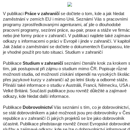
V publikaci
Práce v zahraničí
se dočtete o tom, kde a jak hledat
zaměstnání v zemích EU i mimo Unii. Seznámí Vás s pracovními
programy zprostředkovanými agenturami, ať jde o dlouhodobé
pracovní programy, sezónní práce, au-pair, praxe a stáže ve firmá
nebo jiné formy práce v zahraničí. V publikaci najdete také zajímav
odkazy s informacemi o práci v Evropě i jinde v zahraničí. V kapito
Jak žádat o zaměstnání se dočtete o dokumentech Europassu, kte
je vhodné použít pro tuto situaci. Studium v zahraničí
Publikace
Studium v zahraničí
seznámí čtenáře krok za krokem 
tím, jak postupovat při zájmu o studium mimo ČR. Popisuje různé
možnosti studia, od možností získání stipendií na vysokých školá
přes jazykové kurzy v zahraničí až po letní školy a odborné stáže.
Přináší také informace o studiu v Austrálii, Francii, Německu, USA 
Velké Británii. Součástí publikace jsou rovněž důležité a zajímavé
odkazy, kde hledat další informace.
Publikace
Dobrovolnictví
Vás seznámí s tím, co je dobrovolnictví,
se stát dobrovolníkem a jaké možnosti jsou pro dobrovolníky v Če
republice a v zahraničí či jakých projektů se lze jako dobrovolník
účastnit. Publikace představuje rovněž činost Evropské dobrovolné
služby a zajímavé odkazy, kde se lze o dobrovolnictví informovat d