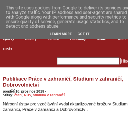
This site uses cookies from Google to deliver its services an
to analyze traffic. Your IP address and user-agent are shared
with Google along with performance and security metrics to
ensure quality of service, generate usage statistics, and to
detect and address abuse.
LEARN MORE
GOT IT
Zprávy
Názory
Inkluze
Pozvánky
MŠMT
Čtení
O nás
Publikace Práce v zahraničí, Studium v zahraničí,
Dobrovolnictví
pondělí 10. prosince 2018
·
Štítky:
čtení
,
NÚV
,
studium v zahraničí
Národní ústav pro vzdělávání vydal aktualizované brožury Studium
zahraničí, Práce v zahraničí a Dobrovolnictví.