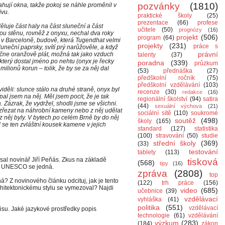
pozvánky
(1810)
ují okna, takže pokoj se náhle proměnil v
ivu.
praktické školy
(25)
prezentace
(66)
profese
ěluje část haly na část sluneční a část
učitele
(50)
prognózy
(16)
ou stěnu, rovněž z onyxu, nechal dva roky
projekt
(506)
program
(64)
 v Barceloně, budově, která Tugendhat velmi
projekty
(231)
práce s
neční paprsky, svítí prý narůžověle, a když
právní
ačne oranžově plát, možná tak jako vzduch
talenty
(37)
terý dostal jméno po nehtu (onyx je řecky
poradna
(339)
průzkum
milionů korun – tolik, že by se za něj dal
(53)
přednáška
(27)
předškolní ročník
(75)
předškolní vzdělávání
(103)
ěli: slunce stálo na druhé straně, onyx byl
recenze
(30)
redakce
(16)
pal jsem na něj. Měl jsem pocit, že je tak
regionální školství
(94)
satira
. Zázrak, že vydržel, shodli jsme se všichni.
(44)
sexuální výchova
(21)
rozřezat na náhrobní kameny nebo z něj udělat
sociální sítě
(110)
soukromé
z něj byly. V bytech po celém Brně by do něj
soutěž
(498)
školy
(165)
 se ten zvláštní kousek kamene v jejich
standard
(127)
statistika
(100)
stravování
(50)
studie
střední školy
(369)
(33)
testování
tablety
(113)
psal novinář Jiří Peňás. Zkus na základě
tisková
(568)
tipy
(16)
ku UNESCO se jedná.
zpráva
(2808)
top
ná? Z novinového článku odcituj, jak je tento
(122)
trh práce
(156)
rchitektonickému stylu se vymezoval? Najdi
video
(685)
učebnice
(39)
vzdělávací
vyhláška
(41)
politika
(551)
vzdělávací
isu. Jaké jazykové prostředky popis
technologie
(61)
vzdělávání
výzkum
(283)
(184)
zákon