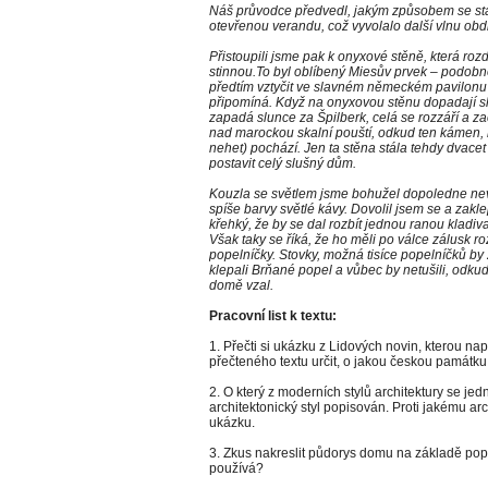
Náš průvodce předvedl, jakým způsobem se stah
otevřenou verandu, což vyvolalo další vlnu obd
Přistoupili jsme pak k onyxové stěně, která rozd
stinnou.To byl oblíbený Miesův prvek – podobn
předtím vztyčit ve slavném německém pavilonu
připomíná. Když na onyxovou stěnu dopadají slu
zapadá slunce za Špilberk, celá se rozzáří a z
nad marockou skalní pouští, odkud ten kámen, k
nehet) pochází. Jen ta stěna stála tehdy dvacet 
postavit celý slušný dům.
Kouzla se světlem jsme bohužel dopoledne nevid
spíše barvy světlé kávy. Dovolil jsem se a zakle
křehký, že by se dal rozbít jednou ranou kladiva
Však taky se říká, že ho měli po válce zálusk 
popelníčky. Stovky, možná tisíce popelníčků by 
klepali Brňané popel a vůbec by netušili, odkud
domě vzal.
Pracovní list k textu:
1. Přečti si ukázku z Lidových novin, kterou na
přečteného textu určit, o jakou českou památ
2. O který z moderních stylů architektury se jed
architektonický styl popisován. Proti jakému a
ukázku.
3. Zkus nakreslit půdorys domu na základě pop
používá?