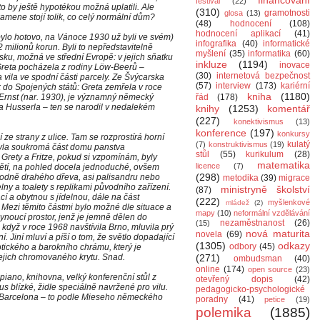
financování
festival
(22)
, to by ještě hypotékou možná uplatili. Ale
(310)
gramotnosti
glosa
(13)
amene stojí tolik, co celý normální dům?
(48)
hodnocení
(108)
hodnocení aplikací
(41)
 bylo hotovo, na Vánoce 1930 už byli ve svém)
infografika
(40)
informatické
 milionů korun. Byli to nepředstavitelně
myšlení
(35)
informatika
(60)
sku, možná ve střední Evropě: v jejich sňatku
inkluze
(1194)
inovace
, Greta pocházela z rodiny Löw-Beerů –
(30)
internetová bezpečnost
 vila ve spodní části parcely. Ze Švýcarska
(57)
interview
(173)
kariérní
 do Spojených států: Greta zemřela v roce
kniha
(1180)
n, Ernst (nar. 1930), je významný německý
řád
(178)
a Husserla – ten se narodil v nedalekém
knihy
(1253)
komentář
(227)
konektivismus
(13)
konference
(197)
konkursy
 ze strany z ulice. Tam se rozprostírá horní
kulatý
(7)
konstruktivismus
(19)
byla soukromá část domu panstva
stůl
(55)
kurikulum
(28)
 Grety a Fritze, pokud si vzpomínám, byly
matematika
licence
(7)
dětí, na pohled docela jednoduché, ovšem
(298)
hodně drahého dřeva, asi palisandru nebo
metodika
(39)
migrace
 a toalety s replikami původního zařízení.
ministryně školství
(87)
cí a obytnou s jídelnou, dále na část
(222)
myšlenkové
mládež
(2)
 Mezi těmito částmi bylo možné dle situace a
mapy
(10)
neformální vzdělávání
lynoucí prostor, jenž je jemně dělen do
nezaměstnanost
(26)
(15)
 když v roce 1968 navštívila Brno, mluvila prý
nová maturita
novela
(69)
í. Jiní mluví a píší o tom, že světlo dopadající
(1305)
odkazy
odbory
(45)
tického a barokního chrámu, který je
jejich chromovaného krytu. Snad.
(271)
ombudsman
(40)
online
(174)
open source
(23)
piano, knihovna, velký konferenční stůl z
otevřený dopis
(42)
 blízké, židle speciálně navržené pro vilu.
pedagogicko-psychologické
a Barcelona – to podle Mieseho německého
poradny
(41)
petice
(19)
polemika
(1885)