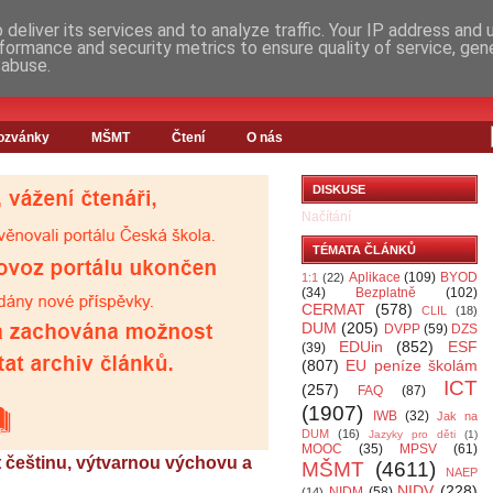
deliver its services and to analyze traffic. Your IP address and
formance and security metrics to ensure quality of service, ge
 abuse.
ozvánky
MŠMT
Čtení
O nás
DISKUSE
Načítání
TÉMATA ČLÁNKŮ
Aplikace
(109)
BYOD
1:1
(22)
(34)
Bezplatně
(102)
CERMAT
(578)
CLIL
(18)
DUM
(205)
DVPP
(59)
DZS
EDUin
(852)
ESF
(39)
(807)
EU peníze školám
ICT
(257)
FAQ
(87)
(1907)
IWB
(32)
Jak na
DUM
(16)
Jazyky pro děti
(1)
MOOC
(35)
MPSV
(61)
 češtinu, výtvarnou výchovu a
MŠMT
(4611)
NAEP
NIDV
(228)
NIDM
(58)
(14)