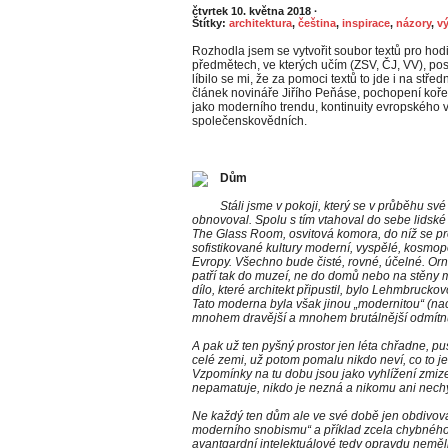
čtvrtek 10. května 2018
·
Štítky:
architektura
,
čeština
,
inspirace
,
názory
,
v
Rozhodla jsem se vytvořit soubor textů pro hod
předmětech, ve kterých učím (ZSV, ČJ, VV), p
líbilo se mi, že za pomoci textů to jde i na stř
článek novináře Jiřího Peňáse, pochopení koře
jako moderního trendu, kontinuity evropského vý
společenskovědních.
Dům
Stáli jsme v pokoji, který se v průběhu sv
obnovoval. Spolu s tím vtahoval do sebe lidské
The Glass Room, osvitová komora, do níž se prom
sofistikované kultury moderní, vyspělé, kosmop
Evropy. Všechno bude čisté, rovné, účelné. Orn
patří tak do muzeí, ne do domů nebo na stěny 
dílo, které architekt připustil, bylo Lehmbrucko
Tato moderna byla však jinou „modernitou“ (naci
mnohem dravější a mnohem brutálnější odmítn
A pak už ten pyšný prostor jen léta chřadne, pu
celé zemi, už potom pomalu nikdo neví, co to je
Vzpomínky na tu dobu jsou jako vyhlížení zmizelý
nepamatuje, nikdo je nezná a nikomu ani nechy
Ne každý ten dům ale ve své době jen obdivoval
moderního snobismu“ a příklad zcela chybného 
avantgardní intelektuálové tedy opravdu neměli