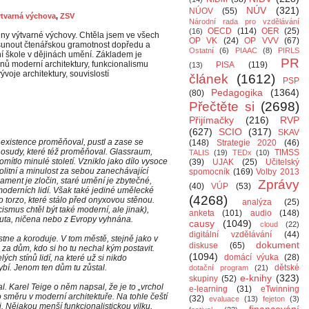
NÚV
(321)
NÚOV
(55)
ýtvarná výchova
,
ZSV
Národní rada pro vzdělávání
OECD
(114)
OER
(25)
(16)
iny výtvarné výchovy. Chtěla jsem ve všech
OP VK
(24)
OP VVV
(67)
osunout čtenářskou gramotnost dopředu a
Ostatní
(6)
PIAAC
(8)
PIRLS
ední škole v dějinách umění. Základem je
PR
nů moderní architektury, funkcionalismu
PISA
(119)
(13)
voje architektury, souvislostí
článek
(1612)
PSP
Pedagogika
(1364)
(80)
Přečtěte si
(2698)
Přijímačky
(216)
RVP
(627)
SCIO
(317)
SKAV
é existence proměňoval, pustl a zase se
(148)
Strategie 2020
(46)
 osudy, které též proměňoval. Glassraum,
TIMSS
TALIS
(19)
TEDx
(10)
ítlo minulé století. Vzniklo jako dílo vysoce
(39)
UJAK
(25)
Učitelský
olitní a minulost za sebou zanechávající
spomocník
(169)
Volby 2013
ament je zločin, staré umění je zbytečné,
Zprávy
(40)
VÚP
(53)
moderních lidí. Však také jediné umělecké
(4268)
vo torzo, které stálo před onyxovou stěnou.
analýza
(25)
smus chtěl být také moderní, ale jinak),
anketa
(101)
audio
(148)
uta, ničena nebo z Evropy vyhnána.
causy
(1049)
cloud
(22)
digitální vzdělávání
(44)
stne a koroduje. V tom městě, stejně jako v
dokument
diskuse
(65)
 za dům, kdo si ho tu nechal kým postavit.
(1094)
domácí výuka
(28)
ch stínů lidí, na které už si nikdo
bí. Jenom ten dům tu zůstal.
dětské
dotační program
(21)
e-knihy
(323)
skupiny
(52)
. Karel Teige o něm napsal, že je to „vrchol
e-learning
(31)
eTwinning
směru v moderní architektuře. Na tohle čeští
(32)
evaluace
(13)
fejeton
(3)
. Nějakou menší funkcionalistickou vilku,