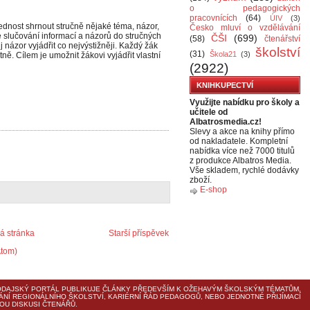
o pedagogických
pracovnících
(64)
ÚIV
(3)
ovednost shrnout stručně nějaké téma, názor,
Česko mluví o vzdělávání
je slučování informací a názorů do stručných
ČŠI
(699)
(58)
čtenářství
j názor vyjádřit co nejvýstižněji. Každý žák
školství
(31)
Škola21
(3)
ně. Cílem je umožnit žákovi vyjádřit vlastní
(2922)
KNIHKUPECTVÍ
Využijte nabídku pro školy a
učitele od
Albatrosmedia.cz!
Slevy a akce na knihy přímo
od nakladatele. Kompletní
nabídka více než 7000 titulů
z produkce Albatros Media.
Vše skladem, rychlé dodávky
zboží.
E-shop
 stránka
Starší příspěvek
Atom)
DAJSKÝ PORTÁL PUBLIKUJE ČLÁNKY PŘEDEVŠÍM K OŽEHAVÝM ŠKOLSKÝM TÉMATŮM,
ÁNÍ REGIONÁLNÍHO ŠKOLSTVÍ, KARIÉRNÍ ŘÁD PEDAGOGŮ, NEBO JEDNOTNÉ PŘIJÍMACÍ
U DISKUSI ČTENÁŘŮ.