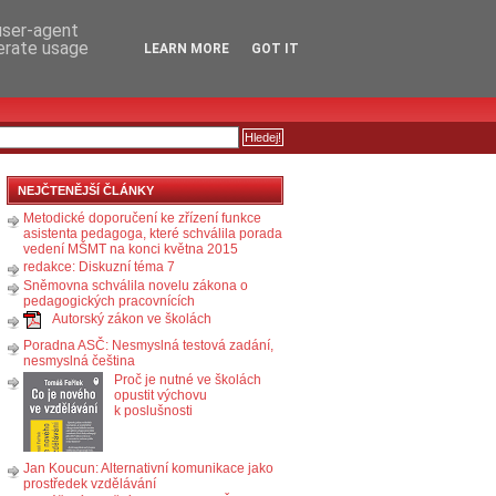
RSS
KOMENTÁŘE
 user-agent
nerate usage
LEARN MORE
GOT IT
NEJČTENĚJŠÍ ČLÁNKY
Metodické doporučení ke zřízení funkce
asistenta pedagoga, které schválila porada
vedení MŠMT na konci května 2015
redakce: Diskuzní téma 7
Sněmovna schválila novelu zákona o
pedagogických pracovnících
Autorský zákon ve školách
Poradna ASČ: Nesmyslná testová zadání,
nesmyslná čeština
Proč je nutné ve školách
opustit výchovu
k poslušnosti
Jan Koucun: Alternativní komunikace jako
prostředek vzdělávání