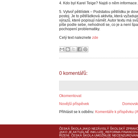
4. Kdo byl Karel Teige? Najdi o něm informace.
5. Vytvoř pětilístek – Podstatou pětilístku je d
postoj. Je to pětiřádková aktivita, která vyžadu
výrazů, které popisují námět. Autor textu má svů
píše podle sebe, nehodnotí se, co je a není špat
pochopení problematiky.
Celý text naleznete
zde
0 komentářů:
Okomentovat
Novější příspěvek
Domovská
Přihlásit se k odběru:
Komentáře k příspěvku (
ČESKÁ ŠKOLA
JAKO NEZÁVISLÝ ŠKOLSKÝ ZPRAVO
JAKO JE AKTUÁLNĚ INKLUZE, REFORMA FINANCOV
ŘÍZENÍ.
ČESKÁ ŠKOLA
UMOŽŇUJE NECENZUROVANO