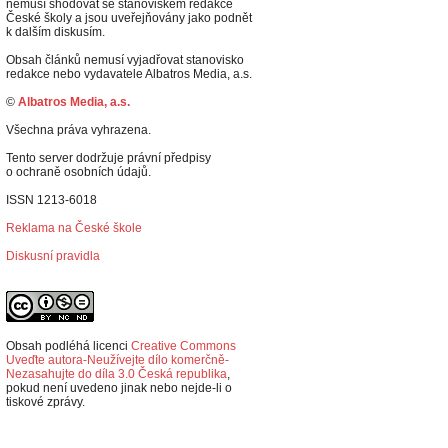
nemusí shodovat se stanoviskem redakce
České školy a jsou uveřejňovány jako podnět
k dalším diskusím.
Obsah článků nemusí vyjadřovat stanovisko
redakce nebo vydavatele Albatros Media, a.s.
©
Albatros Media, a.s.
Všechna práva vyhrazena.
Tento server dodržuje právní předpisy
o ochraně osobních údajů.
ISSN 1213-6018
Reklama na České škole
Diskusní pravidla
Obsah podléhá licenci
Creative Commons
Uveďte autora-Neužívejte dílo komerčně-
Nezasahujte do díla 3.0 Česká republika
,
p
okud není uvedeno jinak nebo nejde-li o
tiskové zprávy.