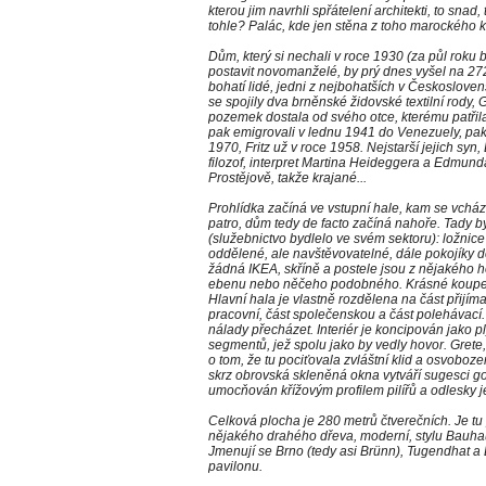
kterou jim navrhli spřátelení architekti, to snad
tohle? Palác, kde jen stěna z toho marockého k
Dům, který si nechali v roce 1930 (za půl roku
postavit novomanželé, by prý dnes vyšel na 272
bohatí lidé, jedni z nejbohatších v Českosloven
se spojily dva brněnské židovské textilní rody
pozemek dostala od svého otce, kterému patřila
pak emigrovali v lednu 1941 do Venezuely, pak
1970, Fritz už v roce 1958. Nejstarší jejich sy
filozof, interpret Martina Heideggera a Edmund
Prostějově, takže krajané...
Prohlídka začíná ve vstupní hale, kam se vchází
patro, dům tedy de facto začíná nahoře. Tady 
(služebnictvo bydlelo ve svém sektoru): ložnice
oddělené, ale navštěvovatelné, dále pokojíky 
žádná IKEA, skříně a postele jsou z nějakého 
ebenu nebo něčeho podobného. Krásné koupelny
Hlavní hala je vlastně rozdělena na část přijíma
pracovní, část společenskou a část polehávací.
nálady přecházet. Interiér je koncipován jako p
segmentů, jež spolu jako by vedly hovor. Grete,
o tom, že tu pociťovala zvláštní klid a osvobozen
skrz obrovská skleněná okna vytváří sugesci go
umocňován křížovým profilem pilířů a odlesky 
Celková plocha je 280 metrů čtverečních. Je tu 
nějakého drahého dřeva, moderní, stylu Bauhaus
Jmenují se Brno (tedy asi Brünn), Tugendhat 
pavilonu.