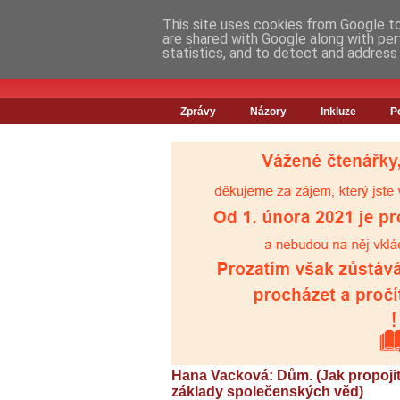
This site uses cookies from Google to 
are shared with Google along with per
statistics, and to detect and address
Zprávy
Názory
Inkluze
P
Hana Vacková: Dům. (Jak propojit
základy společenských věd)