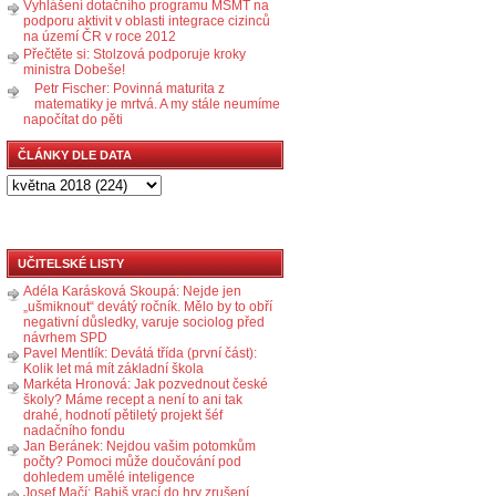
Vyhlášení dotačního programu MŠMT na
podporu aktivit v oblasti integrace cizinců
na území ČR v roce 2012
Přečtěte si: Stolzová podporuje kroky
ministra Dobeše!
Petr Fischer: Povinná maturita z
matematiky je mrtvá. A my stále neumíme
napočítat do pěti
ČLÁNKY DLE DATA
UČITELSKÉ LISTY
Adéla Karásková Skoupá: Nejde jen
„ušmiknout“ devátý ročník. Mělo by to obří
negativní důsledky, varuje sociolog před
návrhem SPD
Pavel Mentlík: Devátá třída (první část):
Kolik let má mít základní škola
Markéta Hronová: Jak pozvednout české
školy? Máme recept a není to ani tak
drahé, hodnotí pětiletý projekt šéf
nadačního fondu
Jan Beránek: Nejdou vašim potomkům
počty? Pomoci může doučování pod
dohledem umělé inteligence
Josef Mačí: Babiš vrací do hry zrušení