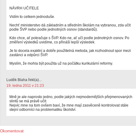
NÁVRH UČITELE
Vidím to celkem jednoduše.
Nechť ministerstvo dá základním a středním školám na vybranou, zda učit
podle ŠVP nebo podle jednotných osnov (standardů).
Kdo chce, ať pokračuje s ŠVP. Kdo ne, ať učí podle jednotných osnov. Po
změření výsledků uvidíme, co přináší lepší výsledek.
Je to docela exaktní a dobře použitelná metoda, jak rozhodnout spor mezi
zastánci a odpůrci ŠVP.
Myslím, že mohla být použita už na počátku kurikulární reformy.
Luděk Blaha řekl(a)...
19. ledna 2011 v 21:23
Mně je ale naprosto jedno, podle jakých nejmodernějších přejmenovaných
slintů se má právě učit.
Nejvíc mne na tom ovšem baví, že mne mají zasvěceně kontrolovat stále
stejní odborníci na problematiku školství.
Okomentovat