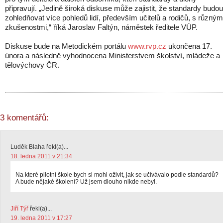
připravují. „Jedině široká diskuse může zajistit, že standardy budou
zohledňovat více pohledů lidí, především učitelů a rodičů, s různým
zkušenostmi,“ říká Jaroslav Faltýn, náměstek ředitele VÚP.
Diskuse bude na Metodickém portálu
www.rvp.cz
ukončena 17.
února a následně vyhodnocena Ministerstvem školství, mládeže a
tělovýchovy ČR.
3 komentářů:
Luděk Blaha řekl(a)...
18. ledna 2011 v 21:34
Na které pilotní škole bych si mohl oživit, jak se učívávalo podle standardů?
A bude nějaké školení? Už jsem dlouho nikde nebyl.
Jiří Týř
řekl(a)...
19. ledna 2011 v 17:27