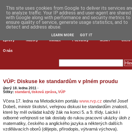
This site uses cookies from Google to deliver its services an
to analyze traffic. Your IP address and user-agent are shared
with Google along with performance and security metrics to
ensure quality of service, generate usage statistics, and to
detect and address abuse.
LEARN MORE
GOT IT
Zprávy
Názory
Inkluze
Pozvánky
MŠMT
Čtení
O nás
VÚP: Diskuse ke standardům v plném proudu
úterý 18. ledna 2011
·
Štítky:
standard
,
tisková zpráva
,
VÚP
Včera 17. ledna na Metodickém portálu
www.rvp.cz
otevřel Josef
Dobeš, ministr školství, veřejnou diskusi ke standardům znalostí,
které by měl ovládat každý žák na konci 5. a 9. třídy. Laické i
odborné veřejnosti se tak dostaly do rukou pracovní ukázky úloh z
matematiky, českého a anglického jazyka a některých dalších
vzdělávacích oborů (dějepis, přírodopis, výtvarná výchova).