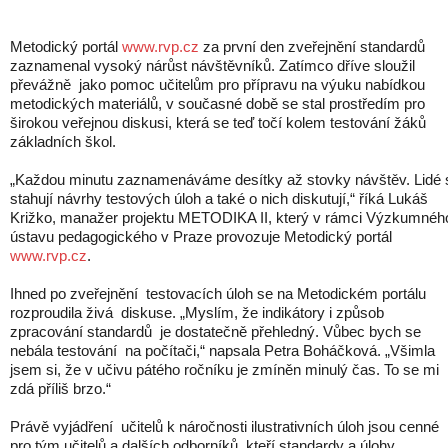
Metodický portál
www.rvp.cz
za první den zveřejnění standardů
zaznamenal vysoký nárůst návštěvníků. Zatímco dříve sloužil
převážně jako pomoc učitelům pro přípravu na výuku nabídkou
metodických materiálů, v současné době se stal prostředím pro
širokou veřejnou diskusi, která se teď točí kolem testování žáků
základních škol.
„Každou minutu zaznamenáváme desítky až stovky návštěv. Lidé 
stahují návrhy testových úloh a také o nich diskutují,“ říká Lukáš
Križko, manažer projektu METODIKA II, který v rámci Výzkumnéh
ústavu pedagogického v Praze provozuje Metodický portál
www.rvp.cz
.
Ihned po zveřejnění testovacích úloh se na Metodickém portálu
rozproudila živá diskuse. „Myslím, že indikátory i způsob
zpracování standardů je dostatečně přehledný. Vůbec bych se
nebála testování na počítači,“ napsala Petra Boháčková. „Všimla
jsem si, že v učivu pátého ročníku je zmíněn minulý čas. To se mi
zdá příliš brzo.“
Právě vyjádření učitelů k náročnosti ilustrativních úloh jsou cenné
pro tým učitelů a dalších odborníků, kteří standardy a úlohy