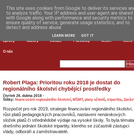
This site uses cookies from Google to deliver its services an
to analyze traffic. Your IP address and user-agent are shared
with Google along with performance and security metrics to
ensure quality of service, generate usage statistics, and to
detect and address abuse.
LEARN MORE
GOT IT
Zprávy
Názory
Inkluze
Pozvánky
MŠMT
Čtení
O nás
Robert Plaga: Prioritou roku 2018 je dostat do
regionálního školství chybějící prostředky
čtvrtek 26. dubna 2018
·
Štítky:
financování regionálního školství
,
MŠMT
,
platy učitelů
,
tripartita
,
Zpráv
Rozpočet pro rok 2019, strategie financování regionálního školství,
růst platů pedagogických pracovníků, nastavení nenárokových
složek platů či střednědobé výdaje na vysoké školy. To byla témata
dnešního jednání školské tripartity, kterého se zúčastnili zástupci
vlády, odboráři a zaměstnavatelé.