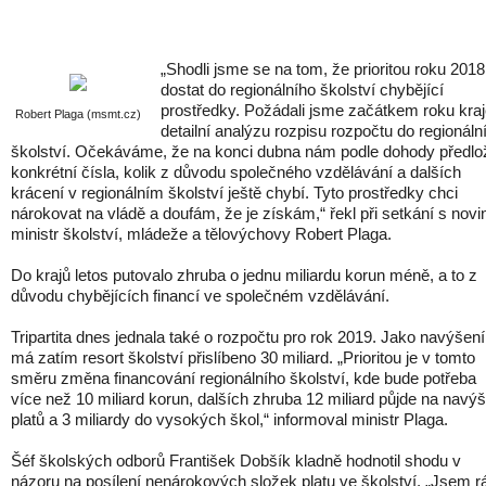
„Shodli jsme se na tom, že prioritou roku 2018
dostat do regionálního školství chybějící
prostředky. Požádali jsme začátkem roku kraj
Robert Plaga (msmt.cz)
detailní analýzu rozpisu rozpočtu do regionáln
školství. Očekáváme, že na konci dubna nám podle dohody předlo
konkrétní čísla, kolik z důvodu společného vzdělávání a dalších
krácení v regionálním školství ještě chybí. Tyto prostředky chci
nárokovat na vládě a doufám, že je získám,“ řekl při setkání s novin
ministr školství, mládeže a tělovýchovy Robert Plaga.
Do krajů letos putovalo zhruba o jednu miliardu korun méně, a to z
důvodu chybějících financí ve společném vzdělávání.
Tripartita dnes jednala také o rozpočtu pro rok 2019. Jako navýšení
má zatím resort školství přislíbeno 30 miliard. „Prioritou je v tomto
směru změna financování regionálního školství, kde bude potřeba
více než 10 miliard korun, dalších zhruba 12 miliard půjde na navý
platů a 3 miliardy do vysokých škol,“ informoval ministr Plaga.
Šéf školských odborů František Dobšík kladně hodnotil shodu v
názoru na posílení nenárokových složek platu ve školství. „Jsem r