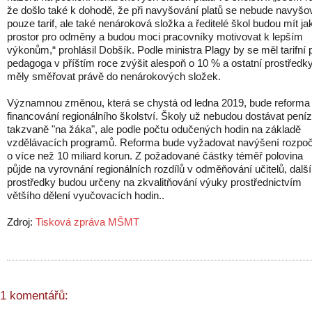
že došlo také k dohodě, že při navyšování platů se nebude navyšo
pouze tarif, ale také nenároková složka a ředitelé škol budou mít ja
prostor pro odměny a budou moci pracovníky motivovat k lepším
výkonům,“ prohlásil Dobšík. Podle ministra Plagy by se měl tarifní p
pedagoga v příštím roce zvýšit alespoň o 10 % a ostatní prostředk
měly směřovat právě do nenárokových složek.
Významnou změnou, která se chystá od ledna 2019, bude reforma
financování regionálního školství. Školy už nebudou dostávat pení
takzvaně "na žáka", ale podle počtu odučených hodin na základě
vzdělávacích programů. Reforma bude vyžadovat navýšení rozpoč
o více než 10 miliard korun. Z požadované částky téměř polovina
půjde na vyrovnání regionálních rozdílů v odměňování učitelů, další
prostředky budou určeny na zkvalitňování výuky prostřednictvím
většího dělení vyučovacích hodin..
Zdroj:
Tisková zpráva MŠMT
1 komentářů: