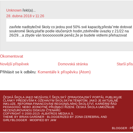
Unknown
řekl(a)...
28. dubna 2018 v 11:26
zavřete nadbytečné školy co jedou pod 50% své kapacity,přestaˇmte dotovat
soukromé školy,plaťte podle idučených hodin,zdvihněte úvazky z 21/22 na
26/29....a zbyde ván toooooooolik peněz,že je budete vidlemi přehazovat
Okomentovat
Novější příspěvek
Domovská stránka
Starší pří
Přihlásit se k odběru:
Komentáře k příspěvku (Atom)
ČESKÁ ŠKOLA
JAKO NEZÁVISLÝ ŠKOLSKÝ ZPRAVODAJSKÝ PORTÁL PUBLIKUJE
ČLÁNKY PŘEDEVŠÍM K OŽEHAVÝM ŠKOLSKÝM TÉMATŮM, JAKO JE AKTUÁLNĚ
INKLUZE, REFORMA FINANCOVÁNÍ REGIONÁLNÍHO ŠKOLSTVÍ, KARIÉRNÍ ŘÁD
PEDAGOGŮ, NEBO JEDNOTNÉ PŘIJÍMACÍ ŘÍZENÍ.
ČESKÁ ŠKOLA
UMOŽŇUJE
NECENZUROVANOU DISKUSI ČTENÁŘŮ.
COPYRIGHT © 2000-2015· ALBATROS MEDIA A.S.
THEME
BY
BRIAN GARDNER
· BLOGGERIZED BY
ZONA CEREBRAL
AND
GIRLYBLOGGER
· MODIFIED BY
J4W
BLOGGER
·
P