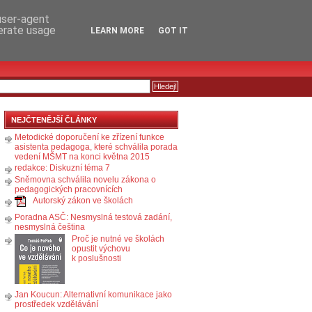
RSS
KOMENTÁŘE
 user-agent
nerate usage
LEARN MORE
GOT IT
NEJČTENĚJŠÍ ČLÁNKY
Metodické doporučení ke zřízení funkce
asistenta pedagoga, které schválila porada
vedení MŠMT na konci května 2015
redakce: Diskuzní téma 7
Sněmovna schválila novelu zákona o
pedagogických pracovnících
Autorský zákon ve školách
Poradna ASČ: Nesmyslná testová zadání,
nesmyslná čeština
Proč je nutné ve školách
opustit výchovu
k poslušnosti
Jan Koucun: Alternativní komunikace jako
prostředek vzdělávání