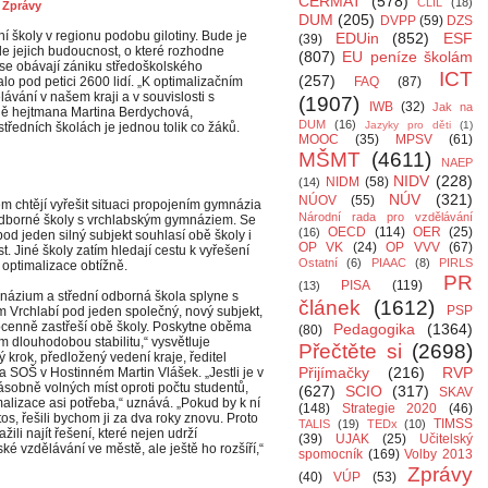
CERMAT
(578)
CLIL
(18)
,
Zprávy
DUM
(205)
DVPP
(59)
DZS
í školy v regionu podobu gilotiny. Bude je
EDUin
(852)
ESF
(39)
bude jejich budoucnost, o které rozhodne
(807)
EU peníze školám
 se obávají zániku středoškolského
ICT
(257)
o pod petici 2600 lidí. „K optimalizačním
FAQ
(87)
ávání v našem kraji a v souvislosti s
(1907)
IWB
(32)
Jak na
ně hejtmana Martina Berdychová,
DUM
(16)
Jazyky pro děti
(1)
středních školách je jednou tolik co žáků.
MOOC
(35)
MPSV
(61)
MŠMT
(4611)
NAEP
NIDV
(228)
NIDM
(58)
(14)
NÚV
(321)
NÚOV
(55)
m chtějí vyřešit situaci propojením gymnázia
Národní rada pro vzdělávání
odborné školy s vrchlabským gymnáziem. Se
OECD
(114)
OER
(25)
(16)
pod jeden silný subjekt souhlasí obě školy i
OP VK
(24)
OP VVV
(67)
. Jiné školy zatím hledají cestu k vyřešení
Ostatní
(6)
PIAAC
(8)
PIRLS
optimalizace obtížně.
PR
PISA
(119)
(13)
ázium a střední odborná škola splyne s
článek
(1612)
PSP
Vrchlabí pod jeden společný, nový subjekt,
ocenně zastřeší obě školy. Poskytne oběma
Pedagogika
(1364)
(80)
m dlouhodobou stabilitu,“ vysvětluje
Přečtěte si
(2698)
 krok, předložený vedení kraje, ředitel
Přijímačky
(216)
RVP
 SOŠ v Hostinném Martin Vlášek. „Jestli je v
násobně volných míst oproti počtu studentů,
(627)
SCIO
(317)
SKAV
malizace asi potřeba,“ uznává. „Pokud by k ní
(148)
Strategie 2020
(46)
os, řešili bychom ji za dva roky znovu. Proto
TIMSS
TALIS
(19)
TEDx
(10)
žili najít řešení, které nejen udrží
(39)
UJAK
(25)
Učitelský
ké vzdělávání ve městě, ale ještě ho rozšíří,“
spomocník
(169)
Volby 2013
Zprávy
(40)
VÚP
(53)