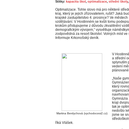
Štítky:
kapacita škol
,
optimalizace
,
střední školy
Optimalizace. Tohle slovo má pro některé středn
kraj, který je jejich zřizovatelem, rušit? Jaká 
krajské zastupitelstvo 4. prosince? Ve městech
vzdělávání. V Hostinném se kvůli tomu podepsal
krokům přistupujeme z důvodu zkvalitnění vzděl
demografickým vývojem,“ vysvětluje náměstky
zodpovědná za resort školství. Volných míst ve 
Informuje Krkonošský deník.
V Hostinné
a střední 
splynutím 
vedení měst
plánované 
„Naše gymn
Gymnáziem 
který rovn
organizací
navrhovaný
Gymnázia a
kraji dvoj
tak je opti
nedošlo let
Martina Berdychová (vychodocesi2.cz)
jsme se sna
středoškols
říká Vlášek.