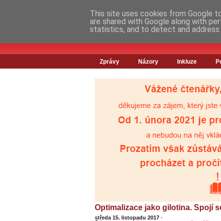
This site uses cookies from Google to 
are shared with Google along with per
statistics, and to detect and address
Zprávy
Názory
Inkluze
P
Optimalizace jako gilotina. Spojí
středa 15. listopadu 2017
·