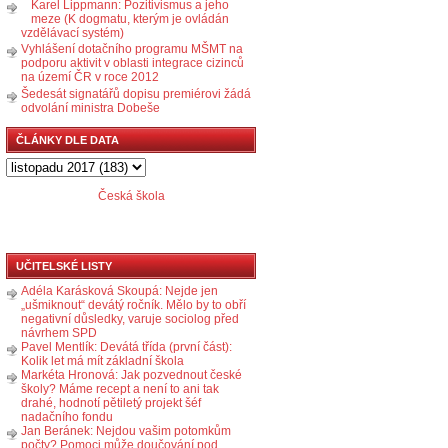
Karel Lippmann: Pozitivismus a jeho
meze (K dogmatu, kterým je ovládán
vzdělávací systém)
Vyhlášení dotačního programu MŠMT na
podporu aktivit v oblasti integrace cizinců
na území ČR v roce 2012
Šedesát signatářů dopisu premiérovi žádá
odvolání ministra Dobeše
ČLÁNKY DLE DATA
Česká škola
UČITELSKÉ LISTY
Adéla Karásková Skoupá: Nejde jen
„ušmiknout“ devátý ročník. Mělo by to obří
negativní důsledky, varuje sociolog před
návrhem SPD
Pavel Mentlík: Devátá třída (první část):
Kolik let má mít základní škola
Markéta Hronová: Jak pozvednout české
školy? Máme recept a není to ani tak
drahé, hodnotí pětiletý projekt šéf
nadačního fondu
Jan Beránek: Nejdou vašim potomkům
počty? Pomoci může doučování pod