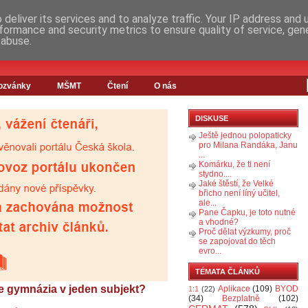
deliver its services and to analyze traffic. Your IP address and
formance and security metrics to ensure quality of service, ge
 abuse.
ozvánky
MŠMT
Čtení
O nás
DISKUSE
Ještě jednou polopaticky
pro Milana Randáka, Janu
...
Komárku, že ti není
stydno....
Jaké štěstí, že Velké
břicho není líný učitel,
ale...
Pane Čapku, je toto nutné
a vhodné?
Proč dělat výzkumy, proč
se zapojovat do těch
evro...
TÉMATA ČLÁNKŮ
 se gymnázia v jeden subjekt?
Aplikace
(109)
BYOD
1:1
(22)
(34)
Bezplatně
(102)