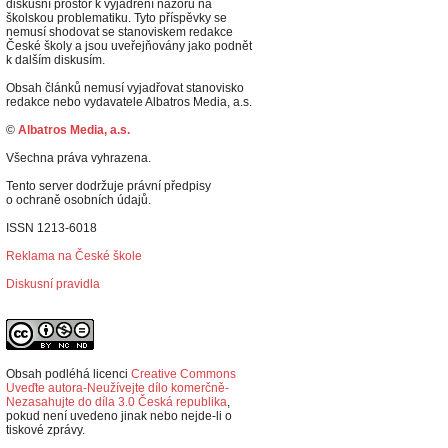
diskusní prostor k vyjádření názorů na
školskou problematiku. Tyto příspěvky se
nemusí shodovat se stanoviskem redakce
České školy a jsou uveřejňovány jako podnět
k dalším diskusím.
Obsah článků nemusí vyjadřovat stanovisko
redakce nebo vydavatele Albatros Media, a.s.
©
Albatros Media, a.s.
Všechna práva vyhrazena.
Tento server dodržuje právní předpisy
o ochraně osobních údajů.
ISSN 1213-6018
Reklama na České škole
Diskusní pravidla
Obsah podléhá licenci
Creative Commons
Uveďte autora-Neužívejte dílo komerčně-
Nezasahujte do díla 3.0 Česká republika
,
p
okud není uvedeno jinak nebo nejde-li o
tiskové zprávy.