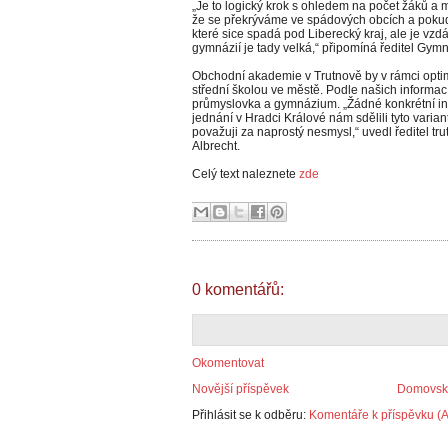
„Je to logický krok s ohledem na počet žáků a 
že se překrýváme ve spádových obcích a pokud
které sice spadá pod Liberecký kraj, ale je vzdá
gymnázií je tady velká,“ připomíná ředitel Gym
Obchodní akademie v Trutnově by v rámci optim
střední školou ve městě. Podle našich informací 
průmyslovka a gymnázium. „Žádné konkrétní in
jednání v Hradci Králové nám sdělili tyto varian
považuji za naprostý nesmysl,“ uvedl ředitel t
Albrecht.
Celý text naleznete
zde
0 komentářů:
Okomentovat
Novější příspěvek
Domovská
Přihlásit se k odběru:
Komentáře k příspěvku (