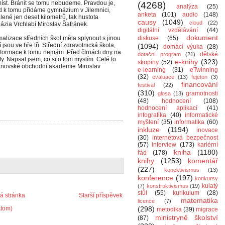
míst. Bránit se tomu nebudeme. Pravdou je,
(4268)
analýza
(25)
 k tomu přidáme gymnázium v Jilemnici,
anketa
(101)
audio
(148)
lené jen deset kilometrů, tak hustota
causy
(1049)
cloud
(22)
názia Vrchlabí Miroslav Šafránek.
digitální vzdělávání
(44)
dokument
alizace středních škol měla splynout s jinou
diskuse
(65)
jsou ve hře tři. Střední zdravotnická škola,
(1094)
domácí výuka
(28)
formace k tomu nemám. Před čtrnácti dny na
dětské
dotační program
(21)
ty. Napsal jsem, co si o tom myslím. Celé to
e-knihy
(323)
skupiny
(52)
rutnovské obchodní akademie Miroslav
e-learning
(31)
eTwinning
(32)
evaluace
(13)
fejeton
(3)
financování
festival
(22)
(310)
gramotnosti
glosa
(13)
(48)
hodnocení
(108)
hodnocení aplikací
(41)
infografika
(40)
informatické
myšlení
(35)
informatika
(60)
inkluze
(1194)
inovace
(30)
internetová bezpečnost
(57)
interview
(173)
kariérní
kniha
(1180)
řád
(178)
knihy
(1253)
komentář
(227)
konektivismus
(13)
konference
(197)
konkursy
kulatý
(7)
konstruktivismus
(19)
stůl
(55)
kurikulum
(28)
 stránka
Starší příspěvek
matematika
licence
(7)
Atom)
(298)
metodika
(39)
migrace
ministryně školství
(87)