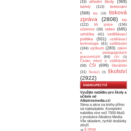
střední školy
(369)
(33)
testování
tablety
(113)
tisková
(568)
tipy
(16)
zpráva
(2808)
top
(122)
trh práce
(156)
video
(685)
učebnice
(39)
vzdělávací
vyhláška
(41)
politika
(551)
vzdělávací
technologie
(61)
vzdělávání
výzkum
(283)
(184)
zákon
o pedagogických
pracovnících
(64)
ÚIV
(3)
Česko mluví o vzdělávání
ČŠI
(699)
(58)
čtenářství
školství
(31)
Škola21
(3)
(2922)
KNIHKUPECTVÍ
Využijte nabídku pro školy a
učitele od
Albatrosmedia.cz!
Slevy a akce na knihy přímo
od nakladatele. Kompletní
nabídka více než 7000 titulů
z produkce Albatros Media.
Vše skladem, rychlé dodávky
zboží.
E-shop