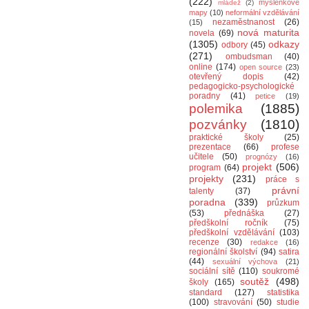
(222)
myšlenkové
mládež
(2)
mapy
(10)
neformální vzdělávání
nezaměstnanost
(26)
(15)
nová maturita
novela
(69)
(1305)
odkazy
odbory
(45)
(271)
ombudsman
(40)
online
(174)
open source
(23)
otevřený dopis
(42)
pedagogicko-psychologické
poradny
(41)
petice
(19)
polemika
(1885)
pozvánky
(1810)
praktické školy
(25)
prezentace
(66)
profese
učitele
(50)
prognózy
(16)
projekt
(506)
program
(64)
projekty
(231)
práce s
právní
talenty
(37)
poradna
(339)
průzkum
(53)
přednáška
(27)
předškolní ročník
(75)
předškolní vzdělávání
(103)
recenze
(30)
redakce
(16)
regionální školství
(94)
satira
(44)
sexuální výchova
(21)
sociální sítě
(110)
soukromé
soutěž
(498)
školy
(165)
standard
(127)
statistika
(100)
stravování
(50)
studie