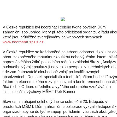
V České republice byl koordinací celého týdne pověřen Dům
zahraniční spolupráce, který při této příležitosti organizuje řadu akcí
které jsou průběžně zveřejňovány na webových stránkách
www.naerasmusplus.cz
.
V České republice se každoročně na střední odbornou školu, ať do
oboru zakončeného maturitní zkouškou nebo výučním listem, hlásí
naprostá většina žáků posledního ročníku základní školy. „Analýzy
budoucího vývoje poukazují na velkou perspektivu technických obo
kde zaměstnavatelé dlouhodobě volají po kvalifikovaných
absolventech. Dostatek specialistů a techniků přitom bude klíčový
faktorem ekonomického rozvoje, inovací a konkurenceschopnosti,“
říká ředitel Odboru středního a vyššího odborného vzdělávání a
institucionální výchovy MŠMT Petr Bannert.
Slavnostní zahájení celého týdne se uskuteční 20. listopadu v
prostorách MŠMT. Dům zahraniční spolupráce vyzval zástupce ško
organizací, aby se do týdne zapojili pořádáním vlastních akcí, jako 
např. posílení partnerství a prostupnosti mezi světem práce a