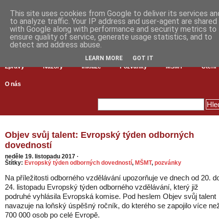
This site uses cookies from Google to deliver its services an
to analyze traffic. Your IP address and user-agent are shared
with Google along with performance and security metrics to
ensure quality of service, generate usage statistics, and to
detect and address abuse.
LEARN MORE
GOT IT
Zprávy
Názory
Inkluze
Pozvánky
MŠMT
Čtení
O nás
Objev svůj talent: Evropský týden odborných
dovedností
neděle 19. listopadu 2017
·
Štítky:
Evropský týden odborných dovedností
,
MŠMT
,
pozvánky
Na příležitosti odborného vzdělávání upozorňuje ve dnech od 20. d
24. listopadu Evropský týden odborného vzdělávání, který již
podruhé vyhlásila Evropská komise. Pod heslem Objev svůj talent
navazuje na loňský úspěšný ročník, do kterého se zapojilo více ne
700 000 osob po celé Evropě.