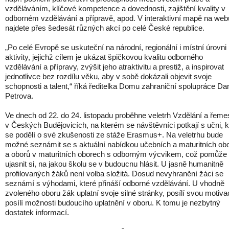
vzděláváním, klíčové kompetence a dovednosti, zajištění kvality v
odborném vzdělávání a přípravě, apod. V interaktivní mapě na web
najdete přes šedesát různých akcí po celé České republice.
„Po celé Evropě se uskuteční na národní, regionální i místní úrovni
aktivity, jejichž cílem je ukázat špičkovou kvalitu odborného
vzdělávání a přípravy, zvýšit jeho atraktivitu a prestiž, a inspirovat
jednotlivce bez rozdílu věku, aby v sobě dokázali objevit svoje
schopnosti a talent,“ říká ředitelka Domu zahraniční spolupráce Da
Petrova.
Ve dnech od 22. do 24. listopadu proběhne veletrh Vzdělání a řeme
v Českých Budějovicích, na kterém se návštěvníci potkají s učni, k
se podělí o své zkušenosti ze stáže Erasmus+. Na veletrhu bude
možné seznámit se s aktuální nabídkou učebních a maturitních ob
a oborů v maturitních oborech s odborným výcvikem, což pomůže
ujasnit si, na jakou školu se v budoucnu hlásit. U jasně humanitně
profilovaných žáků není volba složitá. Dosud nevyhranění žáci se
seznámí s výhodami, které přináší odborné vzdělávání. U vhodně
zvoleného oboru žák uplatní svoje silné stránky, posílí svou motiva
posílí možnosti budoucího uplatnění v oboru. K tomu je nezbytný
dostatek informací.