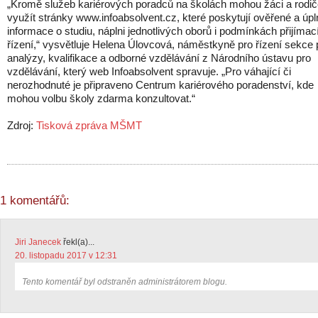
„Kromě služeb kariérových poradců na školách mohou žáci a rodi
využít stránky www.infoabsolvent.cz, které poskytují ověřené a úpl
informace o studiu, náplni jednotlivých oborů i podmínkách přijímac
řízení,“ vysvětluje Helena Úlovcová, náměstkyně pro řízení sekce 
analýzy, kvalifikace a odborné vzdělávání z Národního ústavu pro
vzdělávání, který web Infoabsolvent spravuje. „Pro váhající či
nerozhodnuté je připraveno Centrum kariérového poradenství, kde
mohou volbu školy zdarma konzultovat.“
Zdroj:
Tisková zpráva MŠMT
1 komentářů:
Jiri Janecek
řekl(a)...
20. listopadu 2017 v 12:31
Tento komentář byl odstraněn administrátorem blogu.