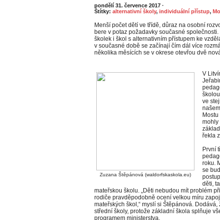
pondělí 31. července 2017
·
Štítky:
alternativní školy
,
individuální přístup
,
Mo
Menší počet dětí ve třídě, důraz na osobní rozvo
bere v potaz požadavky současné společnosti. 
školek i škol s alternativním přístupem ke vzdě
v současné době se začínají čím dál více rozmá
několika měsících se v okrese otevřou dvě nová
V Litv
Jeřabi
pedago
školou
ve ste
našem 
Mostu 
mohly 
základn
řekla 
První 
pedago
roku. M
se bud
Zuzana Štěpánová (waldorfskaskola.eu)
postup
děti, t
mateřskou školu. „Děti nebudou mít problém při
rodiče pravděpodobně ocení velkou míru zapojen
mateřských škol,“ myslí si Štěpánová. Dodává
střední školy, protože základní škola splňuje
programem ministerstva.