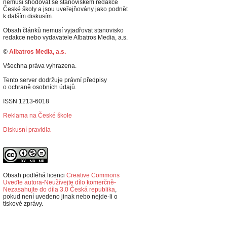
nemusí shodovat se stanoviskem redakce
České školy a jsou uveřejňovány jako podnět
k dalším diskusím.
Obsah článků nemusí vyjadřovat stanovisko
redakce nebo vydavatele Albatros Media, a.s.
©
Albatros Media, a.s.
Všechna práva vyhrazena.
Tento server dodržuje právní předpisy
o ochraně osobních údajů.
ISSN 1213-6018
Reklama na České škole
Diskusní pravidla
Obsah podléhá licenci
Creative Commons
Uveďte autora-Neužívejte dílo komerčně-
Nezasahujte do díla 3.0 Česká republika
,
p
okud není uvedeno jinak nebo nejde-li o
tiskové zprávy.