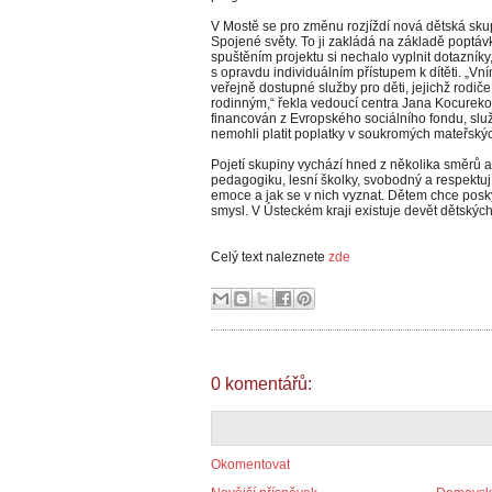
V Mostě se pro změnu rozjíždí nová dětská skup
Spojené světy. To ji zakládá na základě poptávk
spuštěním projektu si nechalo vyplnit dotazníky,
s opravdu individuálním přístupem k dítěti. „Vn
veřejně dostupné služby pro děti, jejichž rodiče 
rodinným,“ řekla vedoucí centra Jana Kocureko
financován z Evropského sociálního fondu, službu
nemohli platit poplatky v soukromých mateřský
Pojetí skupiny vychází hned z několika směrů 
pedagogiku, lesní školky, svobodný a respektuj
emoce a jak se v nich vyznat. Dětem chce poskyt
smysl. V Ústeckém kraji existuje devět dětských
Celý text naleznete
zde
0 komentářů:
Okomentovat