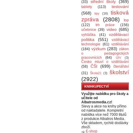
střední školy
(369)
(33)
testování
tablety
(113)
tisková
(568)
tipy
(16)
zpráva
(2808)
top
(122)
trh práce
(156)
video
(685)
učebnice
(39)
vzdělávací
vyhláška
(41)
politika
(551)
vzdělávací
technologie
(61)
vzdělávání
výzkum
(283)
(184)
zákon
o pedagogických
pracovnících
(64)
ÚIV
(3)
Česko mluví o vzdělávání
ČŠI
(699)
(58)
čtenářství
školství
(31)
Škola21
(3)
(2922)
KNIHKUPECTVÍ
Využijte nabídku pro školy a
učitele od
Albatrosmedia.cz!
Slevy a akce na knihy přímo
od nakladatele. Kompletní
nabídka více než 7000 titulů
z produkce Albatros Media.
Vše skladem, rychlé dodávky
zboží.
E-shop