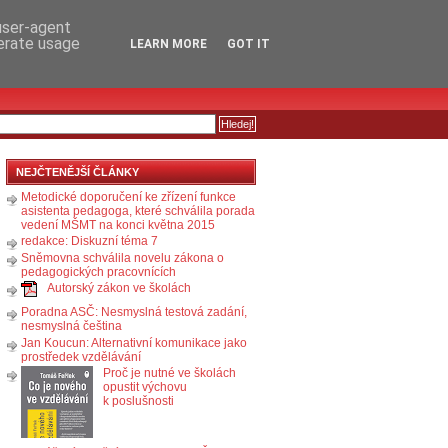
RSS
KOMENTÁŘE
 user-agent
nerate usage
LEARN MORE
GOT IT
NEJČTENĚJŠÍ ČLÁNKY
Metodické doporučení ke zřízení funkce
asistenta pedagoga, které schválila porada
vedení MŠMT na konci května 2015
redakce: Diskuzní téma 7
Sněmovna schválila novelu zákona o
pedagogických pracovnících
Autorský zákon ve školách
Poradna ASČ: Nesmyslná testová zadání,
nesmyslná čeština
Jan Koucun: Alternativní komunikace jako
prostředek vzdělávání
Proč je nutné ve školách
opustit výchovu
k poslušnosti