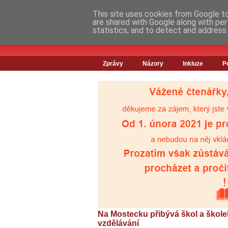
This site uses cookies from Google to 
are shared with Google along with per
statistics, and to detect and address
Zprávy
Názory
Inkluze
P
Na Mostecku přibývá škol a škole
vzdělávání