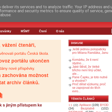
deliver its services and to analyze traffic. Your IP address and
formance and security metrics to ensure quality of service, ge
 abuse.
ozvánky
MŠMT
Čtení
O nás
DISKUSE
Ještě jednou polopaticky
pro Milana Randáka, Janu
...
Komárku, že ti není
stydno....
Jaké štěstí, že Velké
břicho není líný učitel,
ale...
Pane Čapku, je toto nutné
a vhodné?
Proč dělat výzkumy, proč
se zapojovat do těch
evro...
TÉMATA ČLÁNKŮ
k s jiným přístupem ke
Aplikace
(109)
BYOD
1:1
(22)
(34)
Bezplatně
(102)