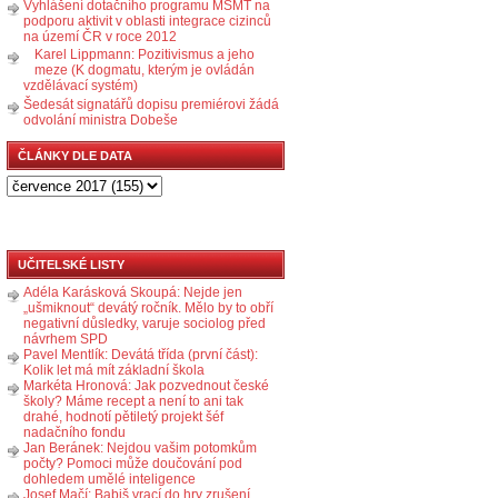
Vyhlášení dotačního programu MŠMT na
podporu aktivit v oblasti integrace cizinců
na území ČR v roce 2012
Karel Lippmann: Pozitivismus a jeho
meze (K dogmatu, kterým je ovládán
vzdělávací systém)
Šedesát signatářů dopisu premiérovi žádá
odvolání ministra Dobeše
ČLÁNKY DLE DATA
UČITELSKÉ LISTY
Adéla Karásková Skoupá: Nejde jen
„ušmiknout“ devátý ročník. Mělo by to obří
negativní důsledky, varuje sociolog před
návrhem SPD
Pavel Mentlík: Devátá třída (první část):
Kolik let má mít základní škola
Markéta Hronová: Jak pozvednout české
školy? Máme recept a není to ani tak
drahé, hodnotí pětiletý projekt šéf
nadačního fondu
Jan Beránek: Nejdou vašim potomkům
počty? Pomoci může doučování pod
dohledem umělé inteligence
Josef Mačí: Babiš vrací do hry zrušení