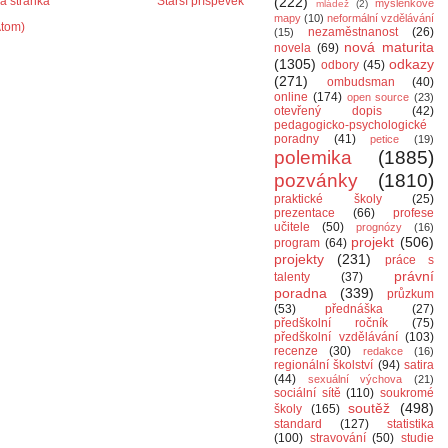
 stránka
Starší příspěvek
(222)
myšlenkové
mládež
(2)
mapy
(10)
neformální vzdělávání
Atom)
nezaměstnanost
(26)
(15)
nová maturita
novela
(69)
(1305)
odkazy
odbory
(45)
(271)
ombudsman
(40)
online
(174)
open source
(23)
otevřený dopis
(42)
pedagogicko-psychologické
poradny
(41)
petice
(19)
polemika
(1885)
pozvánky
(1810)
praktické školy
(25)
prezentace
(66)
profese
učitele
(50)
prognózy
(16)
projekt
(506)
program
(64)
projekty
(231)
práce s
právní
talenty
(37)
poradna
(339)
průzkum
(53)
přednáška
(27)
předškolní ročník
(75)
předškolní vzdělávání
(103)
recenze
(30)
redakce
(16)
regionální školství
(94)
satira
(44)
sexuální výchova
(21)
sociální sítě
(110)
soukromé
soutěž
(498)
školy
(165)
standard
(127)
statistika
(100)
stravování
(50)
studie