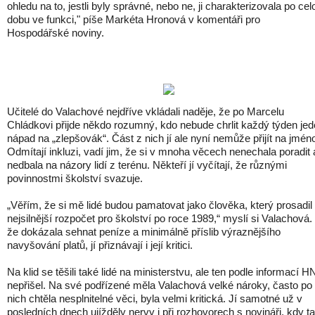
ohledu na to, jestli byly správné, nebo ne, ji charakterizovala po cel
dobu ve funkci," píše Markéta Hronová v komentáři pro
Hospodářské noviny.
Učitelé do Valachové nejdříve vkládali naděje, že po Marcelu
Chládkovi přijde někdo rozumný, kdo nebude chrlit každý týden je
nápad na „zlepšovák“. Část z nich jí ale nyní nemůže přijít na jmén
Odmítají inkluzi, vadí jim, že si v mnoha věcech nenechala poradit 
nedbala na názory lidí z terénu. Někteří jí vyčítají, že různými
povinnostmi školství svazuje.
„Věřím, že si mě lidé budou pamatovat jako člověka, který prosadil
nejsilnější rozpočet pro školství po roce 1989,“ myslí si Valachová. 
že dokázala sehnat peníze a minimálně příslib výraznějšího
navyšování platů, jí přiznávají i její kritici.
Na klid se těšili také lidé na ministerstvu, ale ten podle informací H
nepřišel. Na své podřízené měla Valachová velké nároky, často po
nich chtěla nesplnitelné věci, byla velmi kritická. Jí samotné už v
posledních dnech ujížděly nervy i při rozhovorech s novináři, kdy t