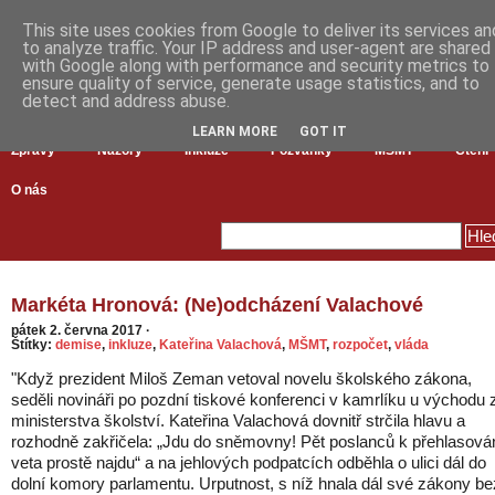
This site uses cookies from Google to deliver its services an
to analyze traffic. Your IP address and user-agent are shared
with Google along with performance and security metrics to
ensure quality of service, generate usage statistics, and to
detect and address abuse.
LEARN MORE
GOT IT
Zprávy
Názory
Inkluze
Pozvánky
MŠMT
Čtení
O nás
Markéta Hronová: (Ne)odcházení Valachové
pátek 2. června 2017
·
Štítky:
demise
,
inkluze
,
Kateřina Valachová
,
MŠMT
,
rozpočet
,
vláda
"Když prezident Miloš Zeman vetoval novelu školského zákona,
seděli novináři po pozdní tiskové konferenci v kamrlíku u východu 
ministerstva školství. Kateřina Valachová dovnitř strčila hlavu a
rozhodně zakřičela: „Jdu do sněmovny! Pět poslanců k přehlasová
veta prostě najdu“ a na jehlových podpatcích odběhla o ulici dál do
dolní komory parlamentu. Urputnost, s níž hnala dál své zákony be