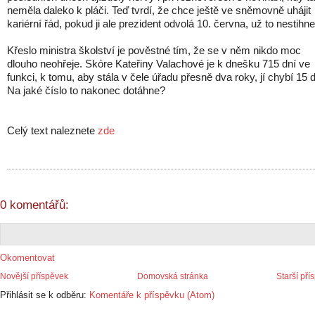
neměla daleko k pláči. Teď tvrdí, že chce ještě ve sněmovně uhájit
kariérní řád, pokud ji ale prezident odvolá 10. června, už to nestihne
Křeslo ministra školství je pověstné tím, že se v něm nikdo moc
dlouho neohřeje. Skóre Kateřiny Valachové je k dnešku 715 dní ve
funkci, k tomu, aby stála v čele úřadu přesně dva roky, jí chybí 15 d
Na jaké číslo to nakonec dotáhne?
Celý text naleznete
zde
0 komentářů:
Okomentovat
Novější příspěvek
Domovská stránka
Starší pří
Přihlásit se k odběru:
Komentáře k příspěvku (Atom)