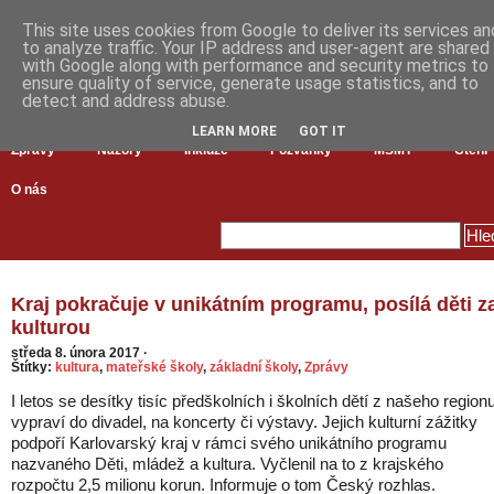
This site uses cookies from Google to deliver its services an
to analyze traffic. Your IP address and user-agent are shared
with Google along with performance and security metrics to
ensure quality of service, generate usage statistics, and to
detect and address abuse.
LEARN MORE
GOT IT
Zprávy
Názory
Inkluze
Pozvánky
MŠMT
Čtení
O nás
Kraj pokračuje v unikátním programu, posílá děti z
kulturou
středa 8. února 2017
·
Štítky:
kultura
,
mateřské školy
,
základní školy
,
Zprávy
I letos se desítky tisíc předškolních i školních dětí z našeho region
vypraví do divadel, na koncerty či výstavy. Jejich kulturní zážitky
podpoří Karlovarský kraj v rámci svého unikátního programu
nazvaného Děti, mládež a kultura. Vyčlenil na to z krajského
rozpočtu 2,5 milionu korun. Informuje o tom Český rozhlas.