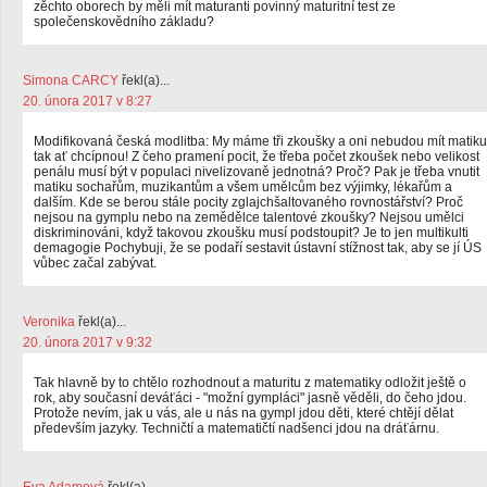
zěchto oborech by měli mít maturanti povinný maturitní test ze
společenskovědního základu?
Simona CARCY
řekl(a)...
20. února 2017 v 8:27
Modifikovaná česká modlitba: My máme tři zkoušky a oni nebudou mít matiku
tak ať chcípnou! Z čeho pramení pocit, že třeba počet zkoušek nebo velikost
penálu musí být v populaci nivelizovaně jednotná? Proč? Pak je třeba vnutit
matiku sochařům, muzikantům a všem umělcům bez výjimky, lékařům a
dalším. Kde se berou stále pocity zglajchšaltovaného rovnostářství? Proč
nejsou na gymplu nebo na zemědělce talentové zkoušky? Nejsou umělci
diskriminováni, když takovou zkoušku musí podstoupit? Je to jen multikulti
demagogie Pochybuji, že se podaří sestavit ústavní stížnost tak, aby se jí ÚS
vůbec začal zabývat.
Veronika
řekl(a)...
20. února 2017 v 9:32
Tak hlavně by to chtělo rozhodnout a maturitu z matematiky odložit ještě o
rok, aby současní deváťáci - "možní gympláci" jasně věděli, do čeho jdou.
Protože nevím, jak u vás, ale u nás na gympl jdou děti, které chtějí dělat
především jazyky. Techničtí a matematičtí nadšenci jdou na dráťárnu.