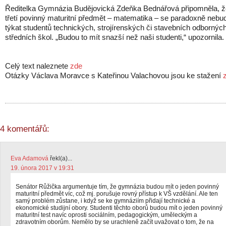
Ředitelka Gymnázia Budějovická Zdeňka Bednářová připomněla, ž
třetí povinný maturitní předmět – matematika – se paradoxně nebu
týkat studentů technických, strojírenských či stavebních odbornýc
středních škol. „Budou to mít snazší než naši studenti,“ upozornila.
Celý text naleznete
zde
Otázky Václava Moravce s Kateřinou Valachovou jsou ke stažení
4 komentářů:
Eva Adamová
řekl(a)...
19. února 2017 v 19:31
Senátor Růžička argumentuje tím, že gymnázia budou mít o jeden povinný
maturitní předmět víc, což mj. porušuje rovný přístup k VŠ vzdělání. Ale ten
samý problém zůstane, i když se ke gymnáziím přidají technické a
ekonomické studijní obory. Studenti těchto oborů budou mít o jeden povinný
maturitní test navíc oprosti sociálním, pedagogickým, uměleckým a
zdravotním oborům. Nemělo by se urachleně začít uvažovat o tom, že na