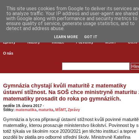
This site uses cookies from Google to deliver its services an
to analyze traffic. Your IP address and user-agent are shared
with Google along with performance and security metrics to
ensure quality of service, generate usage statistics, and to
detect and address abuse.
LEARN MORE
GOT IT
Zprávy
Názory
Inkluze
Pozvánky
MŠMT
Čtení
O nás
Gymnázia chystají kvůli maturitě z matematiky
ústavní stížnost. Na SOŠ chce ministryně maturitu 
matematiky prosadit do roka po gymnáziích.
neděle 19. února 2017
·
Štítky:
matematika
,
maturita
,
MŠMT
,
Zprávy
Gymnázia a lycea připravují ústavní stížnost kvůli povinné maturitě
matematiky, kterou prosazuje ministerstvo školství. Povinnost by 
totiž týkala ve školním roce 2020/2021 jen těchto institucí a teprve
později by platila pro odborné střední školy. Ministryně Kateřina