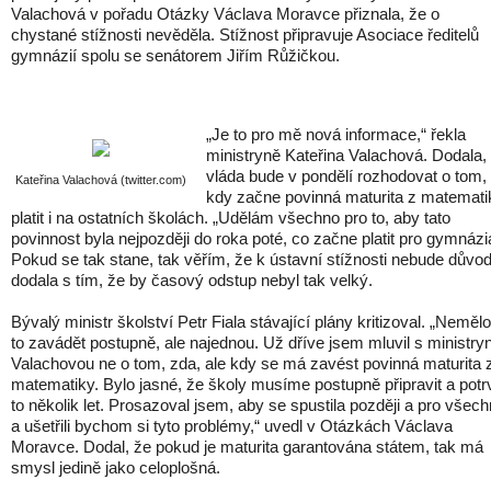
Valachová v pořadu Otázky Václava Moravce přiznala, že o
chystané stížnosti nevěděla. Stížnost připravuje Asociace ředitelů
gymnázií spolu se senátorem Jiřím Růžičkou.
„Je to pro mě nová informace,“ řekla
ministryně Kateřina Valachová. Dodala,
vláda bude v pondělí rozhodovat o tom,
Kateřina Valachová (twitter.com)
kdy začne povinná maturita z matemati
platit i na ostatních školách. „Udělám všechno pro to, aby tato
povinnost byla nejpozději do roka poté, co začne platit pro gymnázi
Pokud se tak stane, tak věřím, že k ústavní stížnosti nebude důvod
dodala s tím, že by časový odstup nebyl tak velký.
Bývalý ministr školství Petr Fiala stávající plány kritizoval. „Neměl
to zavádět postupně, ale najednou. Už dříve jsem mluvil s ministryn
Valachovou ne o tom, zda, ale kdy se má zavést povinná maturita 
matematiky. Bylo jasné, že školy musíme postupně připravit a potr
to několik let. Prosazoval jsem, aby se spustila později a pro všec
a ušetřili bychom si tyto problémy,“ uvedl v Otázkách Václava
Moravce. Dodal, že pokud je maturita garantována státem, tak má
smysl jedině jako celoplošná.