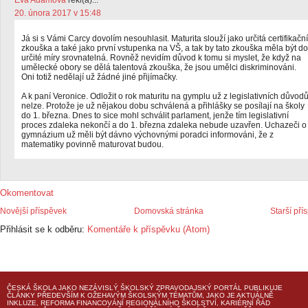
Eva Adamová
řekl(a)...
20. února 2017 v 15:48
Já si s Vámi Carcy dovolím nesouhlasit. Maturita slouží jako určitá certifikační
zkouška a také jako první vstupenka na VŠ, a tak by tato zkouška měla být do
určité míry srovnatelná. Rovněž nevidím důvod k tomu si myslet, že když na
umělecké obory se dělá talentová zkouška, že jsou umělci diskriminováni.
Oni totiž nedělají už žádné jiné přijímačky.
A k paní Veronice. Odložit o rok maturitu na gymplu už z legislativních důvod
nelze. Protože je už nějakou dobu schválená a přihlášky se posílají na školy
do 1. března. Dnes to sice mohl schválit parlament, jenže tím legislativní
proces zdaleka nekončí a do 1. března zdaleka nebude uzavřen. Uchazeči o
gymnázium už měli být dávno výchovnými poradci informováni, že z
matematiky povinně maturovat budou.
Okomentovat
Novější příspěvek
Domovská stránka
Starší pří
Přihlásit se k odběru:
Komentáře k příspěvku (Atom)
ČESKÁ ŠKOLA
JAKO NEZÁVISLÝ ŠKOLSKÝ ZPRAVODAJSKÝ PORTÁL PUBLIKUJE
ČLÁNKY PŘEDEVŠÍM K OŽEHAVÝM ŠKOLSKÝM TÉMATŮM, JAKO JE AKTUÁLNĚ
INKLUZE, REFORMA FINANCOVÁNÍ REGIONÁLNÍHO ŠKOLSTVÍ, KARIÉRNÍ ŘÁD