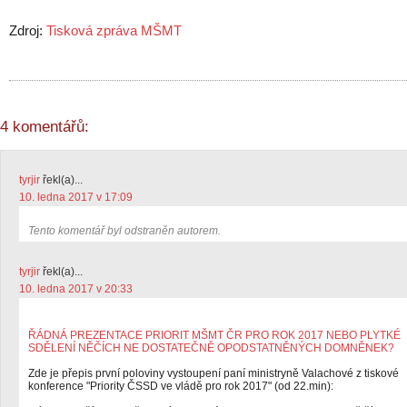
Zdroj:
Tisková zpráva MŠMT
4 komentářů:
tyrjir
řekl(a)...
10. ledna 2017 v 17:09
Tento komentář byl odstraněn autorem.
tyrjir
řekl(a)...
10. ledna 2017 v 20:33
ŘÁDNÁ PREZENTACE PRIORIT MŠMT ČR PRO ROK 2017 NEBO PLYTKÉ
SDĚLENÍ NĚČÍCH NE DOSTATEČNĚ OPODSTATNĚNÝCH DOMNĚNEK?
Zde je přepis první poloviny vystoupení paní ministryně Valachové z tiskové
konference "Priority ČSSD ve vládě pro rok 2017" (od 22.min):