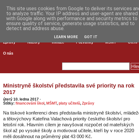
This site uses cookies from Google to deliver its services an
to analyze traffic. Your IP address and user-agent are shared
with Google along with performance and security metrics to
ensure quality of service, generate usage statistics, and to
detect and address abuse.
LEARN MORE
GOT IT
Zprávy
Názory
Inkluze
Pozvánky
MŠMT
Čtení
O nás
Ministryně školství představila své priority na rok
2017
úterý 10. ledna 2017
·
Štítky:
financování škol
,
MŠMT
,
platy učitelů
,
Zprávy
Na tiskové konferenci dnes představila ministryně školství, mládež
a tělovýchovy Kateřina Valachová priority českého školství pro
letošní rok. Hlavním cílem je navyšovat rozpočet od mateřských
škol až po vysoké školy a motivovat učitele, kteří by v roce 2020
měli dosáhnout na průměrný plat 43 000 Kč.