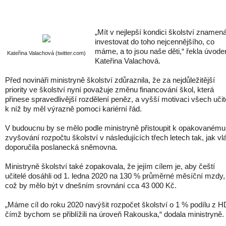
„Mít v nejlepší kondici školství znamen
investovat do toho nejcennějšího, co
máme, a to jsou naše děti,“ řekla úvod
Kateřina Valachová (twitter.com)
Kateřina Valachová.
Před novináři ministryně školství zdůraznila, že za nejdůležitější
priority ve školství nyní považuje změnu financování škol, která
přinese spravedlivější rozdělení peněz, a vyšší motivaci všech učit
k níž by měl výrazně pomoci kariérní řád.
V budoucnu by se mělo podle ministryně přistoupit k opakovanému
zvyšování rozpočtu školství v následujících třech letech tak, jak vl
doporučila poslanecká sněmovna.
Ministryně školství také zopakovala, že jejím cílem je, aby čeští
učitelé dosáhli od 1. ledna 2020 na 130 % průměrné měsíční mzdy,
což by mělo být v dnešním srovnání cca 43 000 Kč.
„Máme cíl do roku 2020 navýšit rozpočet školství o 1 % podílu z H
čímž bychom se přiblížili na úroveň Rakouska,“ dodala ministryně.