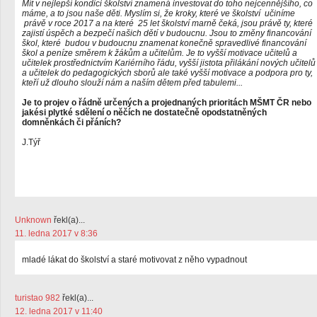
Mít v nejlepší kondici školství znamená investovat do toho nejcennějšího, co
máme, a to jsou naše děti. Myslím si, že kroky, které ve školství učiníme
právě v roce 2017 a na které 25 let školství marně čeká, jsou právě ty, které
zajistí úspěch a bezpečí našich dětí v budoucnu. Jsou to změny financování
škol, které budou v budoucnu znamenat konečně spravedlivé financování
škol a peníze směrem k žákům a učitelům. Je to vyšší motivace učitelů a
učitelek prostřednictvím Kariérního řádu, vyšší jistota přilákání nových učitelů
a učitelek do pedagogických sborů ale také vyšší motivace a podpora pro ty,
kteří už dlouho slouží nám a naším dětem před tabulemi...
Je to projev o řádně určených a projednaných prioritách MŠMT ČR nebo
jakési plytké sdělení o něčích ne dostatečně opodstatněných
domněnkách či přáních?
J.Týř
Unknown
řekl(a)...
11. ledna 2017 v 8:36
mladé lákat do školství a staré motivovat z něho vypadnout
turistao 982
řekl(a)...
12. ledna 2017 v 11:40