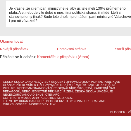
Je krásné, že cílem paní ministryně je, aby učitelé měli 130% průměrného
platu. Ale: nebude v té době u moci jiná politická strana, jiní lidé, kteří si
stanoví priority jinak? Bude toto dnešní prohlášení paní ministryně Valachové
i pro ně závazné?
Okomentovat
Novější příspěvek
Domovská stránka
Starší pří
Přihlásit se k odběru:
Komentáře k příspěvku (Atom)
ČESKÁ ŠKOLA
JAKO NEZÁVISLÝ ŠKOLSKÝ ZPRAVODAJSKÝ PORTÁL PUBLIKUJE
ČLÁNKY PŘEDEVŠÍM K OŽEHAVÝM ŠKOLSKÝM TÉMATŮM, JAKO JE AKTUÁLNĚ
INKLUZE, REFORMA FINANCOVÁNÍ REGIONÁLNÍHO ŠKOLSTVÍ, KARIÉRNÍ ŘÁD
PEDAGOGŮ, NEBO JEDNOTNÉ PŘIJÍMACÍ ŘÍZENÍ.
ČESKÁ ŠKOLA
UMOŽŇUJE
NECENZUROVANOU DISKUSI ČTENÁŘŮ.
COPYRIGHT © 2000-2015· ALBATROS MEDIA A.S.
THEME
BY
BRIAN GARDNER
· BLOGGERIZED BY
ZONA CEREBRAL
AND
GIRLYBLOGGER
· MODIFIED BY
J4W
BLOGGER
·
P