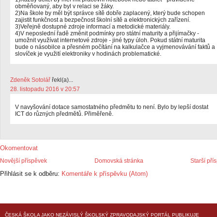
obměňovaný, aby byl v relaci se žáky.
2)Na škole by měl být správce sítě dobře zaplacený, který bude schopen
zajistit funkčnost a bezpečnost školní sítě a elektronických zařízení.
3)Veřejně dostupné zdroje informací a metodické materiály.
4)V neposlední řadě změnit podmínky pro státní maturity a přijímačky -
umožnit využívat internetové zdroje - jiné typy úloh. Pokud státní maturita
bude o násobilce a přesném počítání na kalkulačce a vyjmenovávání faktů a
slovíček je využití elektroniky v hodinách problematické.
Zdeněk Sotolář
řekl(a)...
28. listopadu 2016 v 20:57
V navyšování dotace samostatného předmětu to není. Bylo by lepší dostat
ICT do různých předmětů. Přiměřeně.
Okomentovat
Novější příspěvek
Domovská stránka
Starší pří
Přihlásit se k odběru:
Komentáře k příspěvku (Atom)
ČESKÁ ŠKOLA
JAKO NEZÁVISLÝ ŠKOLSKÝ ZPRAVODAJSKÝ PORTÁL PUBLIKUJE