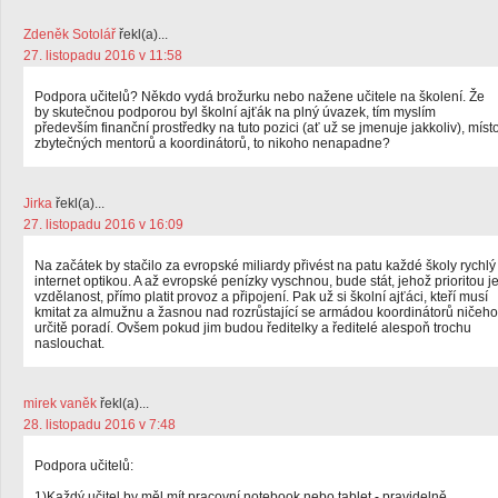
Zdeněk Sotolář
řekl(a)...
27. listopadu 2016 v 11:58
Podpora učitelů? Někdo vydá brožurku nebo nažene učitele na školení. Že
by skutečnou podporou byl školní ajťák na plný úvazek, tím myslím
především finanční prostředky na tuto pozici (ať už se jmenuje jakkoliv), míst
zbytečných mentorů a koordinátorů, to nikoho nenapadne?
Jirka
řekl(a)...
27. listopadu 2016 v 16:09
Na začátek by stačilo za evropské miliardy přivést na patu každé školy rychlý
internet optikou. A až evropské penízky vyschnou, bude stát, jehož prioritou j
vzdělanost, přímo platit provoz a připojení. Pak už si školní ajťáci, kteří musí
kmitat za almužnu a žasnou nad rozrůstající se armádou koordinátorů ničeho
určitě poradí. Ovšem pokud jim budou ředitelky a ředitelé alespoň trochu
naslouchat.
mirek vaněk
řekl(a)...
28. listopadu 2016 v 7:48
Podpora učitelů:
1)Každý učitel by měl mít pracovní notebook nebo tablet - pravidelně