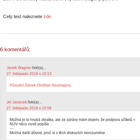
Celý text naleznete
zde
6 komentářů:
Janek Wagner
řekl(a)...
27. listopadu 2016 v 10:13
Původní článek Ondřeje Neumajera
.
Jiri Janecek
řekl(a)...
27. listopadu 2016 v 10:56
Možná je to hrubá zkratka, ale ze zprávy mám dojem, že podpora učitelů =
NÚV něco nově popíše...
---
Možná další důvod, proč si v těch diskuzích nerozumíme...