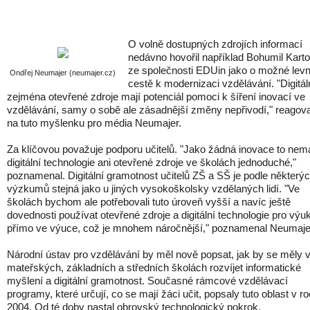
O volně dostupných zdrojích informací
nedávno hovořil například Bohumil Kart
ze společnosti EDUin jako o možné lev
Ondřej Neumajer (neumajer.cz)
cestě k modernizaci vzdělávání. "Digitál
zejména otevřené zdroje mají potenciál pomoci k šíření inovací ve
vzdělávání, samy o sobě ale zásadnější změny nepřivodí," reagova
na tuto myšlenku pro média Neumajer.
Za klíčovou považuje podporu učitelů. "Jako žádná inovace to nema
digitální technologie ani otevřené zdroje ve školách jednoduché,"
poznamenal. Digitální gramotnost učitelů ZŠ a SŠ je podle některý
výzkumů stejná jako u jiných vysokoškolsky vzdělaných lidí. "Ve
školách bychom ale potřebovali tuto úroveň vyšší a navíc ještě
dovednosti používat otevřené zdroje a digitální technologie pro výu
přímo ve výuce, což je mnohem náročnější," poznamenal Neumaje
Národní ústav pro vzdělávání by měl nově popsat, jak by se měly 
mateřských, základních a středních školách rozvíjet informatické
myšlení a digitální gramotnost. Současné rámcové vzdělávací
programy, které určují, co se mají žáci učit, popsaly tuto oblast v r
2004. Od té doby nastal obrovský technologický pokrok.