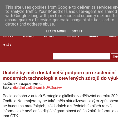
This site uses cookies from Google to deliver its services an
to analyze traffic. Your IP address and user-agent are shared
with Google along with performance and security metrics to
ensure quality of service, generate usage statistics, and to
detect and address abuse.
LEARN MORE
GOT IT
Zprávy
Názory
Inkluze
Pozvánky
MŠMT
Čtení
O nás
Učitelé by měli dostat větší podporu pro začlenění
moderních technologií a otevřených zdrojů do výu
neděle 27. listopadu 2016
·
Štítky:
digitální vzdělávání
,
NÚV
,
Zprávy
Podle jednoho z autorů Strategie digitálního vzdělávání do roku 202
Ondřeje Neumajera by se také mělo aktualizovat, jakým způsobe
se budou na mateřských, základních a středních školách rozvíjet
informatické myšlení a digitální gramotnost dětí a žáků. Informuje o
tom ČTK.