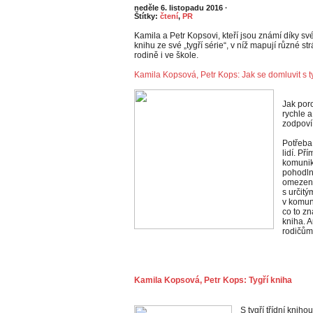
neděle 6. listopadu 2016
·
Štítky:
čtení
,
PR
Kamila a Petr Kopsovi, kteří jsou známí díky sv
knihu ze své „tygří série“, v níž mapují různé 
rodině i ve škole.
Kamila Kopsová, Petr Kops: Jak se domluvit s 
Jak por
rychle 
zodpoví
Potřeba
lidí. Př
komunik
pohodln
omezený
s určit
v komun
co to z
kniha. 
rodičům 
Kamila Kopsová, Petr Kops: Tygří kniha
S tygří třídní kniho