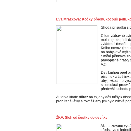
Eva Mrázková: Kočky předly, kocouři jedli, k
Shoda přísudku s 
Cílem zábavné cviče
motala je doplnit 
zvládnutí českého 
Kniha navazuje na t
na babykové mýtině
Smělá pěnkava zběs
pravopisné hrátky 
VZ).
Děti knihou opět pr
písemek z češtiny,
aby jí všechno vys
si tentokrát procvi
především shodu p
Autorka klade důraz na to, aby děti měly k disp
probírané látky a rovněž aby jim bylo blízké p
ŽKV: Sloh od šestky do devítky
Aktualizované vydá
představu o jednot