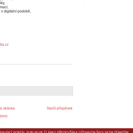
iky,
rmací,
v digitální podobě,
ia.cz
 stránka
Starší příspěvek
Atom)
DAJSKÝ PORTÁL PUBLIKUJE ČLÁNKY PŘEDEVŠÍM K OŽEHAVÝM ŠKOLSKÝM TÉMATŮM,