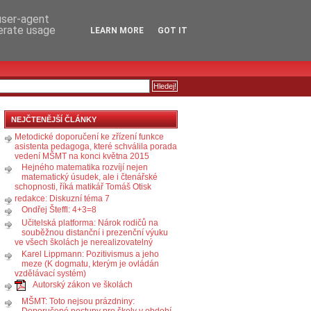
RSS
KOMENTÁŘE
 user-agent
nerate usage
LEARN MORE
GOT IT
NEJČTENĚJŠÍ ČLÁNKY
Metodické doporučení ke zřízení funkce
asistenta pedagoga, které schválila porada
vedení MŠMT na konci května 2015
Hejného matematika rozvíjí nejen
matematický úsudek, ale i čtenářské
schopnosti, říká matikář Tomáš Otisk
redakce: Diskuzní téma 7
Ondřej Šteffl: 4+3=8
Učitelská platforma: Nárok rodičů na
souběžnou distanční i prezenční výuku
ve všech školách je nerealizovatelný
Karel Lippmann: Pozitivismus a jeho
meze (K dogmatu, kterým je ovládán
vzdělávací systém)
Autorský zákon ve školách
MŠMT: Toto nejsou prázdniny:
Doporučené postupy pro školy v období