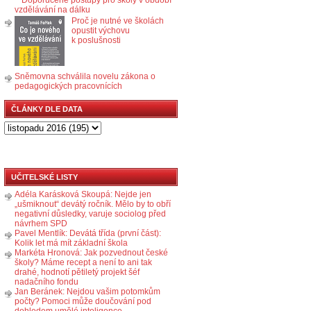
vzdělávání na dálku
Proč je nutné ve školách
opustit výchovu
k poslušnosti
Sněmovna schválila novelu zákona o
pedagogických pracovnících
ČLÁNKY DLE DATA
UČITELSKÉ LISTY
Adéla Karásková Skoupá: Nejde jen
„ušmiknout“ devátý ročník. Mělo by to obří
negativní důsledky, varuje sociolog před
návrhem SPD
Pavel Mentlík: Devátá třída (první část):
Kolik let má mít základní škola
Markéta Hronová: Jak pozvednout české
školy? Máme recept a není to ani tak
drahé, hodnotí pětiletý projekt šéf
nadačního fondu
Jan Beránek: Nejdou vašim potomkům
počty? Pomoci může doučování pod
dohledem umělé inteligence