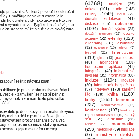
(4268)
analýza
(25)
anketa
(101)
audio
(148)
je pracovní sešit, který poslouží k celoroční
causy
(1049)
cloud
(22)
 třídy. Umožňuje nastavit si osobní cíle
digitální vzdělávání
(44)
řídního učitele a třídy jako takové a tyto cíle
dokument
diskuse
(65)
t a vyhodnocovat. Tygří kniha zůstává jako
(1094)
domácí výuka
(28)
cích srazech může sloužit jako skvělý zdroj
dětské
dotační program
(21)
e-knihy
(323)
skupiny
(52)
e-learning
(31)
eTwinning
(32)
evaluace
(13)
fejeton
(3)
financování
festival
(22)
(310)
gramotnosti
glosa
(13)
(48)
hodnocení
(108)
hodnocení aplikací
(41)
infografika
(40)
informatické
ele
myšlení
(35)
informatika
(60)
inkluze
(1194)
inovace
pracovní sešit k nácviku psaní.
(30)
internetová bezpečnost
(57)
interview
(173)
kariérní
 publikace je proto snaha motivovat žáky k
kniha
(1180)
ů, vést je k zamyšlení se nad příběhy, k
řád
(178)
ch myšlenek a vnímání textu jako celku
knihy
(1253)
komentář
 částí.
(227)
konektivismus
(13)
konference
(197)
konkursy
isovatele je doplňkovým materiálem k výuce
kulatý
(7)
konstruktivismus
(19)
třídy mohou děti o psaní uvažovat jinak.
stůl
(55)
kurikulum
(28)
stavovat jen prostý záznam slov a vět.
matematika
licence
(7)
zaujmeme, psaní se může stát zajímavou
(298)
rá povede k jejich osobnímu rozvoji.
metodika
(39)
migrace
ministryně školství
(87)