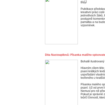
třídy!
Publikace představu
kreativní práci celé
jednotlivých žáků, t
postupně komentova
památka a na budou
vzpomínek.
Dita Nastoupilová: Písanka malého spisovat
Bohatě ilustrovaný 
Hlavním cílem této
psaní krátkých text
uspořádání vlastní
tvořeného z kratších
Písanka malého sp
psaní. Už od první 
Nemusí pro ně před
Pokud je správně 
tvůrčí činností, kte