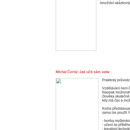
množství ukázkovýc
Michal Černý: Jak učit sám sebe
Praktický průvodc
Vzdělávání není č
Naopak možnosti o
člověka skutečně 
kdy má čas a mož
Kniha představuje
sama lze použít. 
- tvorba myšlenk
- učení se příběhem
- kreativní techni