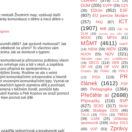
CERMAT
(578)
CLIL
(18)
DUM
(205)
DVPP
(59)
DZS
EDUin
(852)
ESF
(39)
é metodě Životních map, vydávají další
(807)
EU peníze školám
stránky komunikace s dětmi a mezi dětmi v
ICT
(257)
FAQ
(87)
(1907)
IWB
(32)
Jak na
tygrem
DUM
(16)
Jazyky pro děti
(1)
MOOC
(35)
MPSV
(61)
MŠMT
(4611)
ozumět dítěti? Jak správně motivovat? Jak
NAEP
a efektivně na učení? To všechno vám
NIDV
(228)
NIDM
(58)
(14)
 kniha Jak se domluvit s tygrem.
NÚV
(321)
NÚOV
(55)
Národní rada pro vzdělávání
 komunikovat je přirozenou potřebou všech
OECD
(114)
OER
(25)
(16)
ímo ovlivňuje nás a lidi v okolí, a úspěšná
OP VK
(24)
OP VVV
(67)
ace přispívá ke spokojenému a
Ostatní
(6)
PIAAC
(8)
PIRLS
ějšími životu. Rodíme se ale s velmi
PR
mi komunikačními schopnostmi a hlavně
PISA
(119)
(13)
ými vrozenými komunikačními typy. Vyznat se
článek
(1612)
PSP
ikačních typech zejména dětí a pochopit,
Pedagogika
(1364)
namená v běžném životě, pomůže tato
(80)
Autoři Kamila a Petr Kopsov se snaží pomoct
Přečtěte si
(2698)
lépe poznat své dítě.
Přijímačky
(216)
RVP
(627)
SCIO
(317)
SKAV
(148)
Strategie 2020
(46)
TIMSS
TALIS
(19)
TEDx
(10)
(39)
UJAK
(25)
Učitelský
spomocník
(169)
Volby 2013
Zprávy
(40)
VÚP
(53)
u vyjádříte jedinečnosti a kreativnosti vaší