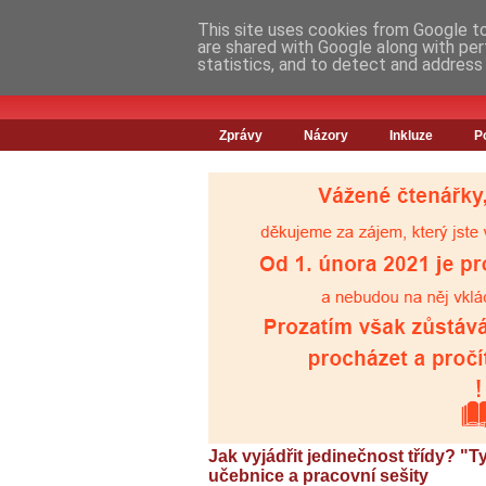
This site uses cookies from Google to 
are shared with Google along with per
statistics, and to detect and address
Zprávy
Názory
Inkluze
P
Jak vyjádřit jedinečnost třídy? "Ty
učebnice a pracovní sešity