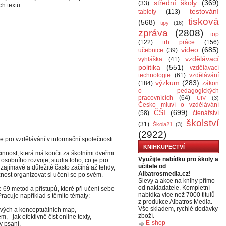
střední školy
(369)
(33)
h textů.
testování
tablety
(113)
tisková
(568)
tipy
(16)
zpráva
(2808)
top
(122)
trh práce
(156)
video
(685)
učebnice
(39)
vzdělávací
vyhláška
(41)
politika
(551)
vzdělávací
technologie
(61)
vzdělávání
výzkum
(283)
(184)
zákon
o pedagogických
pracovnících
(64)
ÚIV
(3)
Česko mluví o vzdělávání
ČŠI
(699)
(58)
čtenářství
školství
(31)
Škola21
(3)
(2922)
e pro vzdělávání v informační společnosti
KNIHKUPECTVÍ
innost, která má končit za školními dveřmi.
Využijte nabídku pro školy a
sobního rozvoje, studia toho, co je pro
učitele od
zajímavé a důležité často začíná až tehdy,
Albatrosmedia.cz!
nost organizovat si učení se po svém.
Slevy a akce na knihy přímo
od nakladatele. Kompletní
 69 metod a přístupů, které při učení sebe
nabídka více než 7000 titulů
Pracuje například s těmito tématy:
z produkce Albatros Media.
Vše skladem, rychlé dodávky
ových a konceptuálních map,
zboží.
, - jak efektivně číst online texty,
E-shop
ky psaní,