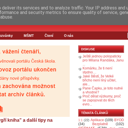
deliver its services and to analyze traffic. Your IP address and
formance and security metrics to ensure quality of service, ge
 abuse.
ozvánky
MŠMT
Čtení
O nás
DISKUSE
Ještě jednou polopaticky
pro Milana Randáka, Janu
...
Komárku, že ti není
stydno....
Jaké štěstí, že Velké
břicho není líný učitel,
ale...
Pane Čapku, je toto nutné
a vhodné?
Proč dělat výzkumy, proč
se zapojovat do těch
evro...
TÉMATA ČLÁNKŮ
gří kniha" a další tipy na
Aplikace
(109)
BYOD
1:1
(22)
(34)
Bezplatně
(102)