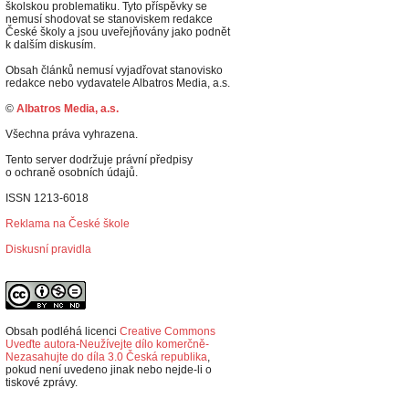
školskou problematiku. Tyto příspěvky se
nemusí shodovat se stanoviskem redakce
České školy a jsou uveřejňovány jako podnět
k dalším diskusím.
Obsah článků nemusí vyjadřovat stanovisko
redakce nebo vydavatele Albatros Media, a.s.
©
Albatros Media, a.s.
Všechna práva vyhrazena.
Tento server dodržuje právní předpisy
o ochraně osobních údajů.
ISSN 1213-6018
Reklama na České škole
Diskusní pravidla
Obsah podléhá licenci
Creative Commons
Uveďte autora-Neužívejte dílo komerčně-
Nezasahujte do díla 3.0 Česká republika
,
p
okud není uvedeno jinak nebo nejde-li o
tiskové zprávy.