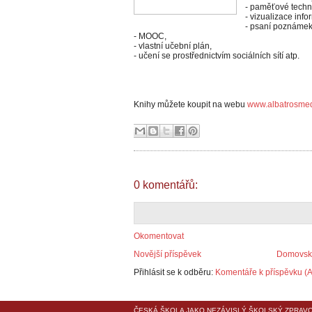
- paměťové techn
- vizualizace info
- psaní poznámek 
- MOOC,
- vlastní učební plán,
- učení se prostřednictvím sociálních sítí atp.
Knihy můžete koupit na webu
www.albatrosmed
0 komentářů:
Okomentovat
Novější příspěvek
Domovská
Přihlásit se k odběru:
Komentáře k příspěvku (
ČESKÁ ŠKOLA
JAKO NEZÁVISLÝ ŠKOLSKÝ ZPRAVO