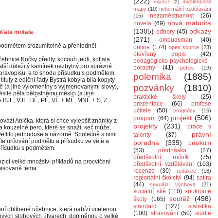
(222)
myšlenkové
mládež
(2)
mapy
(10)
neformální vzdělávání
nezaměstnanost
(26)
(15)
nová maturita
novela
(69)
(1305)
odkazy
odbory
(45)
oťata motala
(271)
ombudsman
(40)
podmětem srozumitelně a přehledně!
online
(174)
open source
(23)
otevřený dopis
(42)
bnice Kočky předly, kocouři jedli, kot‘ata
pedagogicko-psychologické
další důležitý kamínek nezbytný pro správné
poradny
(41)
petice
(19)
pravopisu, a to shodu přísudku s podmětem.
polemika
(1885)
ituly z ediční řady Bystrá kobyla bila kopyty
pozvánky
(1810)
 (a jiné vylomeniny s vyjmenovanými slovy),
ile pěla bělostnému měsíci (a jiné
praktické školy
(25)
s BJE, VJE, BĚ, PĚ, VĚ + MĚ, MNĚ + S, Z,
prezentace
(66)
profese
učitele
(50)
prognózy
(16)
projekt
(506)
program
(64)
ovází Anička, která si chce vylepšit známky z
projekty
(231)
práce s
 a kouzelné pero, které se snaží, seč může,
právní
větlilo jednoduše a názorně. Společně s nimi
talenty
(37)
číte určování podmětu a přísudku ve větě a
poradna
(339)
průzkum
řísudku s podmětem.
(53)
přednáška
(27)
předškolní ročník
(75)
ozici velké množství příkladů na procvičení
předškolní vzdělávání
(103)
opisované téma.
recenze
(30)
redakce
(16)
regionální školství
(94)
satira
(44)
sexuální výchova
(21)
sociální sítě
(110)
soukromé
soutěž
(498)
školy
(165)
standard
(127)
statistika
ní oblíbené učebnice, která nabízí ucelenou
(100)
stravování
(50)
studie
livých slohových útvarech, doplněnou o velké