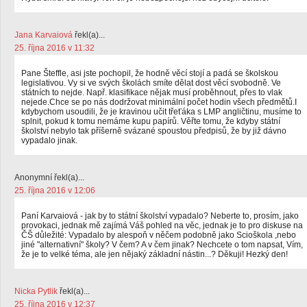
Jana Karvaiová
řekl(a)...
25. října 2016 v 11:32
Pane Šteffle, asi jste pochopil, že hodně věcí stojí a padá se školskou
legislativou. Vy si ve svých školách smíte dělat dost věcí svobodně. Ve
státních to nejde. Např. klasifikace nějak musí proběhnout, přes to vlak
nejede.Chce se po nás dodržovat minimální počet hodin všech předmětů.I
kdybychom usoudili, že je kravinou učit třeťáka s LMP angličtinu, musíme to
splnit, pokud k tomu nemáme kupu papírů. Věřte tomu, že kdyby státní
školství nebylo tak příšerně svázané spoustou předpisů, že by již dávno
vypadalo jinak.
Anonymní řekl(a)...
25. října 2016 v 12:06
Paní Karvaiová - jak by to státní školství vypadalo? Neberte to, prosím, jako
provokaci, jednak mě zajímá Váš pohled na věc, jednak je to pro diskuse na
ČŠ důležité: Vypadalo by alespoň v něčem podobně jako Scioškola ,nebo
jiné "alternativní" školy? V čem? A v čem jinak? Nechcete o tom napsat, Vím,
že je to velké téma, ale jen nějaký základní nástin...? Děkuji! Hezký den!
Nicka Pytlik
řekl(a)...
25. října 2016 v 12:37