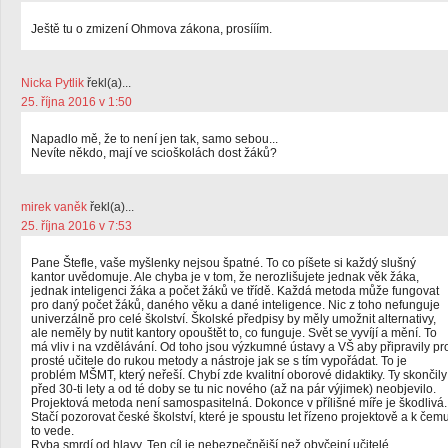
Ještě tu o zmizení Ohmova zákona, prosííím.
Nicka Pytlik
řekl(a)...
25. října 2016 v 1:50
Napadlo mě, že to není jen tak, samo sebou...
Nevíte někdo, mají ve scioškolách dost žáků?
mirek vaněk
řekl(a)...
25. října 2016 v 7:53
Pane Štefle, vaše myšlenky nejsou špatné. To co píšete si každý slušný
kantor uvědomuje. Ale chyba je v tom, že nerozlišujete jednak věk žáka,
jednak inteligenci žáka a počet žáků ve třídě. Každá metoda může fungovat
pro daný počet žáků, daného věku a dané inteligence. Nic z toho nefunguje
univerzálně pro celé školství. Školské předpisy by měly umožnit alternativy,
ale neměly by nutit kantory opouštět to, co funguje. Svět se vyvíjí a mění. To
má vliv i na vzdělávání. Od toho jsou výzkumné ústavy a VŠ aby připravily pr
prosté učitele do rukou metody a nástroje jak se s tím vypořádat. To je
problém MŠMT, který neřeší. Chybí zde kvalitní oborové didaktiky. Ty skončily
před 30-ti lety a od té doby se tu nic nového (až na pár výjimek) neobjevilo.
Projektová metoda není samospasitelná. Dokonce v přílišné míře je škodlivá.
Stačí pozorovat české školství, které je spoustu let řízeno projektově a k čem
to vede.
Ryba smrdí od hlavy. Ten cíl je nebezpečnější než obyčejní učitelé.