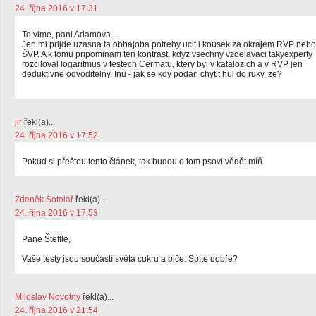
24. října 2016 v 17:31
To vime, pani Adamova....
Jen mi prijde uzasna ta obhajoba potreby ucit i kousek za okrajem RVP nebo
ŠVP. A k tomu pripominam ten kontrast, kdyz vsechny vzdelavaci takyexperty
rozciloval logaritmus v testech Cermatu, ktery byl v katalozich a v RVP jen
deduktivne odvoditelny. Inu - jak se kdy podari chytit hul do ruky, ze?
jir
řekl(a)...
24. října 2016 v 17:52
Pokud si přečtou tento článek, tak budou o tom psovi vědět míň.
Zdeněk Sotolář
řekl(a)...
24. října 2016 v 17:53
Pane Šteffle,
Vaše testy jsou součástí světa cukru a biče. Spíte dobře?
Miloslav Novotný
řekl(a)...
24. října 2016 v 21:54