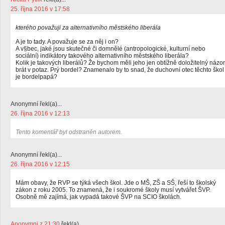
25. října 2016 v 17:58
kterého považuji za alternativního městského liberála
A je to tady. A považuje se za něj i on?
A v§bec, jaké jsou skutečné či domnělé (antropologické, kulturní nebo
sociální) indikátory takového alternativního městského liberála?
Kolik je takových liberálů? Že bychom měli jeho jen obtížně doložitelný názor
brát v potaz. Prý bordel? Znamenalo by to snad, že duchovní otec těchto škol
je bordelpapá?
Anonymní řekl(a)...
26. října 2016 v 12:13
Tento komentář byl odstraněn autorem.
Anonymní řekl(a)...
26. října 2016 v 12:15
Mám obavy, že RVP se týká všech škol. Jde o MŠ, ZŠ a SŠ, řeší to školský
zákon z roku 2005. To znamená, že i soukromé školy musí vytvářet ŠVP.
Osobně mě zajímá, jak vypadá takové ŠVP na SCIO školách.
Anonymni z 21:30
řekl(a)...