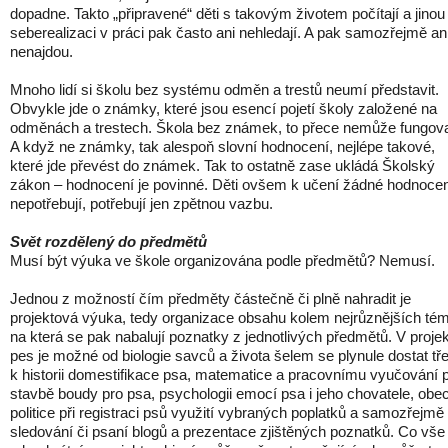
dopadne. Takto „připravené“ děti s takovým životem počítají a jinou
seberealizaci v práci pak často ani nehledají. A pak samozřejmě an
nenajdou.
Mnoho lidí si školu bez systému odměn a trestů neumí představit.
Obvykle jde o známky, které jsou esencí pojetí školy založené na
odměnách a trestech. Škola bez známek, to přece nemůže fungova
A když ne známky, tak alespoň slovní hodnocení, nejlépe takové,
které jde převést do známek. Tak to ostatně zase ukládá Školský
zákon – hodnocení je povinné. Děti ovšem k učení žádné hodnoce
nepotřebují, potřebují jen zpětnou vazbu.
Svět rozdělený do předmětů
Musí být výuka ve škole organizována podle předmětů? Nemusí.
Jednou z možností čím předměty částečně či plně nahradit je
projektová výuka, tedy organizace obsahu kolem nejrůznějších tém
na která se pak nabalují poznatky z jednotlivých předmětů. V proje
pes je možné od biologie savců a života šelem se plynule dostat tř
k historii domestifikace psa, matematice a pracovnímu vyučování p
stavbě boudy pro psa, psychologii emocí psa i jeho chovatele, obe
politice při registraci psů využití vybraných poplatků a samozřejmě
sledování či psaní blogů a prezentace zjištěných poznatků. Co vše