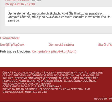
26. října 2016 v 12:30
Úplně stejně jako na ostatních školách. Když Šteffl kritizoval pasáže o
Ohmově zákoně, měla jeho SCIOškola ve svém vlastním inovativním ŠVP to
samé :-).
Okomentovat
Novější příspěvek
Domovská stránka
Starší pří
Přihlásit se k odběru:
Komentáře k příspěvku (Atom)
ČESKÁ ŠKOLA
JAKO NEZÁVISLÝ ŠKOLSKÝ ZPRAVODAJSKÝ PORTÁL PUBLIKUJE
ČLÁNKY PŘEDEVŠÍM K OŽEHAVÝM ŠKOLSKÝM TÉMATŮM, JAKO JE AKTUÁLNĚ
INKLUZE, REFORMA FINANCOVÁNÍ REGIONÁLNÍHO ŠKOLSTVÍ, KARIÉRNÍ ŘÁD
PEDAGOGŮ, NEBO JEDNOTNÉ PŘIJÍMACÍ ŘÍZENÍ.
ČESKÁ ŠKOLA
UMOŽŇUJE
NECENZUROVANOU DISKUSI ČTENÁŘŮ.
COPYRIGHT © 2000-2015· ALBATROS MEDIA A.S.
THEME
BY
BRIAN GARDNER
· BLOGGERIZED BY
ZONA CEREBRAL
AND
GIRLYBLOGGER
· MODIFIED BY
J4W
BLOGGER
·
P