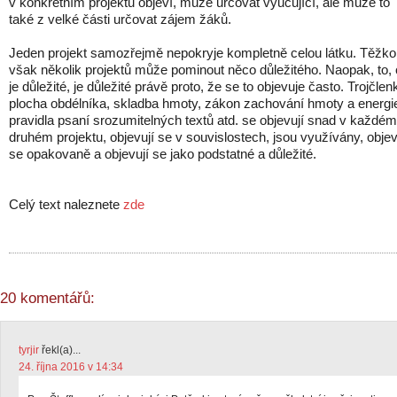
v konkrétním projektu objeví, může určovat vyučující, ale může to
také z velké části určovat zájem žáků.
Jeden projekt samozřejmě nepokryje kompletně celou látku. Těžko
však několik projektů může pominout něco důležitého. Naopak, to,
je důležité, je důležité právě proto, že se to objevuje často. Trojčlen
plocha obdélníka, skladba hmoty, zákon zachování hmoty a energi
pravidla psaní srozumitelných textů atd. se objevují snad v každém
druhém projektu, objevují se v souvislostech, jsou využívány, objev
se opakovaně a objevují se jako podstatné a důležité.
Celý text naleznete
zde
20 komentářů:
tyrjir
řekl(a)...
24. října 2016 v 14:34