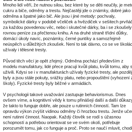
Mnoho lidí věří, že nutnou silou, bez které by se děti neučily, je me
cukru a biče, odměny a trestu. Nejčastěji jde o známky, dobré jako
odměna a špatné jako bič. Ale jsou i jiné metody: pochvaly,
symbolické dárky v podobě včeliček a hvězdiček v sešitech prvňá
za každou povedenou věc, nebo i skutečné dárky, ba i se zkoušely
rovnou peníze za přečtenou knihu. A na druhé straně třídní důtky,
domácí úkoly navíc, poznámky, černé puntíky a samozřejmě
neúspěch u důležitých zkoušek. Není to tak dávno, co se ve školá
užívaly i tělesné tresty.
Původ těch věcí je opět zřejmý. Odměna pochází především z
modelu manufaktury, lidé přece pracují kvůli platu, kvůli tomu, aby 
uživili. Kdysi se i v manufakturách užívaly fyzické tresty, ale pozděj
byly a jsou stále pokuty, srážky platu, nebo propouštění (vyhození 
školy). Fyzické tresty byly běžné v armádách.
V psychologii takové uvažování zastupuje behaviorismus. Dnes
ovšem víme, a kognitivní vědy k tomu přinášejí další a další důkaz
že takto to funguje dobře, ale pouze u rutinních činností. Tam lze
opravdu výkon zvýšit vidinou odměny či hrozbou trestu. Jenže uče
není rutinní činnost. Naopak. Každý člověk se rodí s úžasnou
schopností a potřebou orientovat se ve svém okolí, potřebuje
porozumět tomu, jak co funguje a proč. Proto se naučí mluvit, chodi