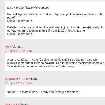
jak by to státní školství vypadalo?
Pouštěli bychom děti na záchod, aniž bychom při tom měli v kalhotách. Víte,
pane?
Děkuji! Hezký den!!!
Dělejte, prosím, za tím dnem tři vykřičníky. Přijde mi to tako vřelejší, a když to
od Vás kopíruji s jedním, mám s tím pak ještě práci. Asi takhle
Děkuji! Hezký den!!!
krtek
řekl(a)...
25. října 2016 v 16:04
A pane Komárku, myslíte, že všichni rodiče chtějí Scio školu? Tuhle jsem
mluvil s kamarádem, kterého považuji za alternativního městského liberála a
Scio škola se mu hrubě nelíbila - "bordel", jeho slovy.
Anonymni z 21:30
řekl(a)...
25. října 2016 v 16:44
"bordel"
- a máte důkaz? To tady nemůžete jen tak plácat.
Nicka Pytlik
řekl(a)...