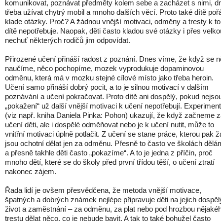
komunikovat, poznávat předměty kolem sebe a zacházet s nimi, d
třeba užívat chytrý mobil a mnoho dalších věcí. Proto také dítě poř
klade otázky. Proč? A žádnou vnější motivaci, odměny a tresty k t
dítě nepotřebuje. Naopak, děti často kladou své otázky i přes velko
nechuť některých rodičů jim odpovídat.
Přirozené učení přináší radost z poznání. Dnes víme, že když se 
naučíme, něco pochopíme, mozek vyprodukuje dopaminovou
odměnu, která má v mozku stejné cílové místo jako třeba heroin.
Učení samo přináší dobrý pocit, a to je silnou motivací v dalším
poznávání a učení pokračovat. Proto dítě ani dospělý, pokud nejso
„pokažení“ už další vnější motivaci k učení nepotřebují. Experimen
(viz např. kniha Daniela Pinka: Pohon) ukazují, že když začneme 
učení děti, ale i dospělé odměňovat nebo je k učení nutit, může to
vnitřní motivaci úplně potlačit. Z učení se stane práce, kterou pak ž
jsou ochotní dělat jen za odměnu. Přesně to často ve školách děl
a přesně takhle děti často „pokazíme“. A to je jedna z příčin, proč
mnoho dětí, které se do školy před první třídou těší, o učení ztratí
nakonec zájem.
Řada lidí je ovšem přesvědčena, že metoda vnější motivace,
špatných a dobrých známek nejlépe připravuje děti na jejich dospěl
život a zaměstnání – za odměnu, za plat nebo pod hrozbou nějaké
trestu dělat něco, co je nebude bavit. A tak to také bohužel často