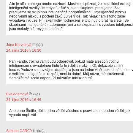
A to je alfa a omega onoho nazírání. Musíme si přiznat, že mezi lidmi existují
inteligenční rozdíly. Je tedy důležité s jakou skupinou pracujeme. Zda
pracujeme se skupinou inteligenčně podprůměrnou, inteligenčně nízkou
nebo velmi nízkou s počtem žáků 30 ve třídě. Tak nějak nám z toho zase
vypadává inkluze. Při jakémkoliv hodnocení je toto nutno brát na zřetel. Se
skupinami inteligenčně nadprůměrnými a se skupinami s vysokou inteligencí
jsou metody a formy jedna báseň.
Jana Karvaiová
řekl(a)...
24. října 2016 v 16:36
Pan Fando, trochu vám budu odporovat. pokud máte alespoň trochu
inteligenčně srovnatelnou třídu )a to i děti s nízkým IQ), dokážete s nimi
leccos.Protože se navzájem doplňují a jsou na jedné vlně. pokud máte třídu 
e velkém inteligenčním rozpětí, není to dobré. Můj názor, mé zkušenosti.
Samozřejmě zcela odporující názorům inkluzionistů.
Eva Adamová
řekl(a)...
24. října 2016 v 16:46
Ano pane Šteffle, děti budou vědět všechno o psovi, ale nebudou vědět, jak
vypadá např. vůl.
Simona CARCY
řekl(a)...