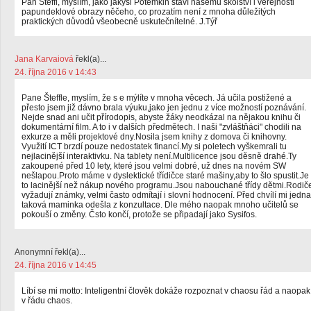
Pan Šteffl, myslím, jako jakýsi Potěmkin staví našemu školství i veřejnosti
papundeklové obrazy něčeho, co prozatím není z mnoha důležitých
praktických důvodů všeobecně uskutečnítelné. J.Týř
Jana Karvaiová
řekl(a)...
24. října 2016 v 14:43
Pane Šteffle, myslím, že s e mýlíte v mnoha věcech. Já učila postižené a
přesto jsem již dávno brala výuku,jako jen jednu z více možností poznávání.
Nejde snad ani učit přírodopis, abyste žáky neodkázal na nějakou knihu či
dokumentární film. A to i v dalších předmětech. I naši "zvláštňáci" chodili na
exkurze a měli projektové dny.Nosila jsem knihy z domova či knihovny.
Využití ICT brzdí pouze nedostatek financí.My si poletech vyškemrali tu
nejlacinější interaktivku. Na tablety není.Multilicence jsou děsně drahé.Ty
zakoupené před 10 lety, které jsou velmi dobré, už dnes na novém SW
nešlapou.Proto máme v dyslektické třídičce staré mašiny,aby to šlo spustit.Je
to lacinější než nákup nového programu.Jsou nabouchané třídy dětmi.Rodič
vyžadují známky, velmi často odmítají i slovní hodnocení. Před chvílí mi jedna
taková maminka odešla z konzultace. Dle mého naopak mnoho učitelů se
pokouší o změny. Čsto končí, protože se připadají jako Sysifos.
Anonymní řekl(a)...
24. října 2016 v 14:45
Líbí se mi motto: Inteligentní člověk dokáže rozpoznat v chaosu řád a naopak
v řádu chaos.