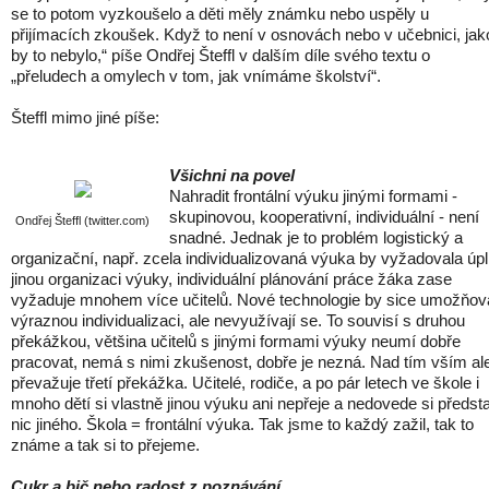
se to potom vyzkoušelo a děti měly známku nebo uspěly u
přijímacích zkoušek. Když to není v osnovách nebo v učebnici, jak
by to nebylo,“ píše Ondřej Šteffl v dalším díle svého textu o
„přeludech a omylech v tom, jak vnímáme školství“.
Šteffl mimo jiné píše:
Všichni na povel
Nahradit frontální výuku jinými formami -
skupinovou, kooperativní, individuální - není
Ondřej Šteffl (twitter.com)
snadné. Jednak je to problém logistický a
organizační, např. zcela individualizovaná výuka by vyžadovala úp
jinou organizaci výuky, individuální plánování práce žáka zase
vyžaduje mnohem více učitelů. Nové technologie by sice umožňov
výraznou individualizaci, ale nevyužívají se. To souvisí s druhou
překážkou, většina učitelů s jinými formami výuky neumí dobře
pracovat, nemá s nimi zkušenost, dobře je nezná. Nad tím vším al
převažuje třetí překážka. Učitelé, rodiče, a po pár letech ve škole i
mnoho dětí si vlastně jinou výuku ani nepřeje a nedovede si předsta
nic jiného. Škola = frontální výuka. Tak jsme to každý zažil, tak to
známe a tak si to přejeme.
Cukr a bič nebo radost z poznávání