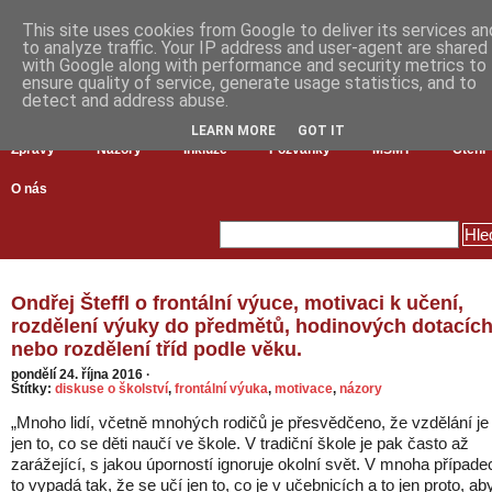
This site uses cookies from Google to deliver its services an
to analyze traffic. Your IP address and user-agent are shared
with Google along with performance and security metrics to
ensure quality of service, generate usage statistics, and to
detect and address abuse.
LEARN MORE
GOT IT
Zprávy
Názory
Inkluze
Pozvánky
MŠMT
Čtení
O nás
Ondřej Šteffl o frontální výuce, motivaci k učení,
rozdělení výuky do předmětů, hodinových dotacíc
nebo rozdělení tříd podle věku.
pondělí 24. října 2016
·
Štítky:
diskuse o školství
,
frontální výuka
,
motivace
,
názory
„Mnoho lidí, včetně mnohých rodičů je přesvědčeno, že vzdělání je
jen to, co se děti naučí ve škole. V tradiční škole je pak často až
zarážející, s jakou úporností ignoruje okolní svět. V mnoha případe
to vypadá tak, že se učí jen to, co je v učebnicích a to jen proto, ab