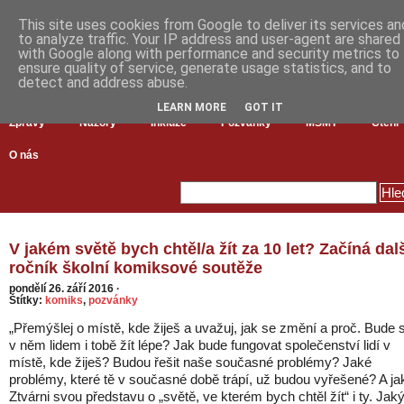
This site uses cookies from Google to deliver its services an
to analyze traffic. Your IP address and user-agent are shared
with Google along with performance and security metrics to
ensure quality of service, generate usage statistics, and to
detect and address abuse.
LEARN MORE
GOT IT
Zprávy
Názory
Inkluze
Pozvánky
MŠMT
Čtení
O nás
V jakém světě bych chtěl/a žít za 10 let? Začíná dal
ročník školní komiksové soutěže
pondělí 26. září 2016
·
Štítky:
komiks
,
pozvánky
„Přemýšlej o místě, kde žiješ a uvažuj, jak se změní a proč. Bude 
v něm lidem i tobě žít lépe? Jak bude fungovat společenství lidí v
místě, kde žiješ? Budou řešit naše současné problémy? Jaké
problémy, které tě v současné době trápí, už budou vyřešené? A ja
Ztvárni svou představu o „světě, ve kterém bych chtěl žít“ i ty. Jak