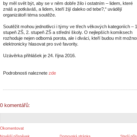
by měl svět být, aby se v něm dobře žilo i ostatním – lidem, které
znáš a potkáváš, a lidem, kteří žijí daleko od tebe?,“ uvádějí
organizátoři téma soutěže.
Soutěžit mohou jednotlivci i týmy ve třech věkových kategoriích – 1
stupeň ZŠ, 2. stupeň ZŠ a střední školy. O nejlepších komiksech
rozhoduje nejen odborná porota, ale i diváci, kteří budou mít možno
elektronicky hlasovat pro své favority.
Uzávěrka přihlášek je 24. října 2016.
Podrobnosti naleznete
zde
0 komentářů:
Okomentovat
Novější příspěvek
Domovská stránka
Starší pří