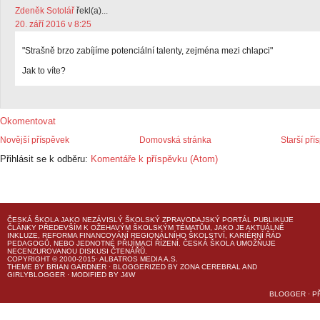
Zdeněk Sotolář
řekl(a)...
20. září 2016 v 8:25
"Strašně brzo zabíjíme potenciální talenty, zejména mezi chlapci"
Jak to víte?
Okomentovat
Novější příspěvek
Domovská stránka
Starší pří
Přihlásit se k odběru:
Komentáře k příspěvku (Atom)
ČESKÁ ŠKOLA
JAKO NEZÁVISLÝ ŠKOLSKÝ ZPRAVODAJSKÝ PORTÁL PUBLIKUJE
ČLÁNKY PŘEDEVŠÍM K OŽEHAVÝM ŠKOLSKÝM TÉMATŮM, JAKO JE AKTUÁLNĚ
INKLUZE, REFORMA FINANCOVÁNÍ REGIONÁLNÍHO ŠKOLSTVÍ, KARIÉRNÍ ŘÁD
PEDAGOGŮ, NEBO JEDNOTNÉ PŘIJÍMACÍ ŘÍZENÍ.
ČESKÁ ŠKOLA
UMOŽŇUJE
NECENZUROVANOU DISKUSI ČTENÁŘŮ.
COPYRIGHT © 2000-2015· ALBATROS MEDIA A.S.
THEME
BY
BRIAN GARDNER
· BLOGGERIZED BY
ZONA CEREBRAL
AND
GIRLYBLOGGER
· MODIFIED BY
J4W
BLOGGER
·
P