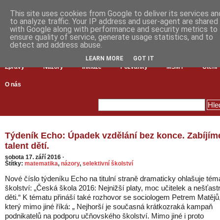
This site uses cookies from Google to deliver its services an
to analyze traffic. Your IP address and user-agent are shared
with Google along with performance and security metrics to
ensure quality of service, generate usage statistics, and to
detect and address abuse.
LEARN MORE
GOT IT
Zprávy
Názory
Inkluze
Pozvánky
MŠMT
Čtení
O nás
Týdeník Echo: Úpadek vzdělání bez konce. Zabíjím
talent dětí.
sobota 17. září 2016
·
Štítky:
matematika
,
názory
,
selektivní školství
Nové číslo týdeníku Echo na titulní straně dramaticky ohlašuje tém
školství: „Česká škola 2016: Nejnižší platy, moc učitelek a nešťast
děti.“ K tématu přináší také rozhovor se sociologem Petrem Matějů
který mimo jiné říká: „ Nejhorší je současná krátkozraká kampaň
podnikatelů na podporu učňovského školství. Mimo jiné i proto