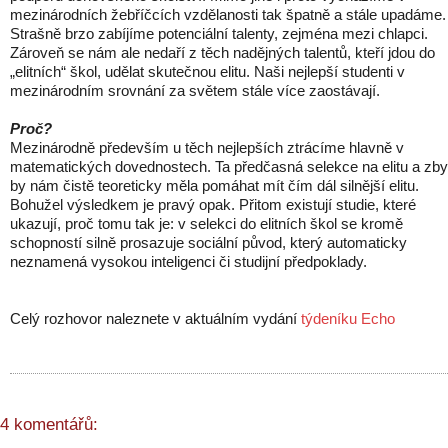
mezinárodních žebříčcích vzdělanosti tak špatně a stále upadáme.
Strašně brzo zabíjíme potenciální talenty, zejména mezi chlapci.
Zároveň se nám ale nedaří z těch nadějných talentů, kteří jdou do
„elitních“ škol, udělat skutečnou elitu. Naši nejlepší studenti v
mezinárodním srovnání za světem stále více zaostávají.
Proč?
Mezinárodně především u těch nejlepších ztrácíme hlavně v
matematických dovednostech. Ta předčasná selekce na elitu a zby
by nám čistě teoreticky měla pomáhat mít čím dál silnější elitu.
Bohužel výsledkem je pravý opak. Přitom existují studie, které
ukazují, proč tomu tak je: v selekci do elitních škol se kromě
schopností silně prosazuje sociální původ, který automaticky
neznamená vysokou inteligenci či studijní předpoklady.
Celý rozhovor naleznete v aktuálním vydání
týdeníku Echo
4 komentářů: