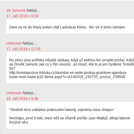
Jiri Janecek
řekl(a)...
17. září 2016 v 9:59
Dere se mi do hlavy jeden citát Ladislava Klímy... Nic víc k tomu nemám.
Unknown
řekl(a)...
17. září 2016 v 12:59
No přeci jsou potřeba nějaké výstupy, když už jednou ten projekt prošel. Kdy
se člověk zamyslí, jak co s čím souvisí...až mrazí. Ale to je jen hysterie Tomáši
že?
http://ceskapozice.lidovky.cz/skandal-ve-vede-postup-grantove-agentury-
bude-resit-vlada-p32-/tema.aspx?c=A140318_230735_pozice_139506
Unknown
řekl(a)...
18. září 2016 v 9:36
"Strašně brzo zabíjíme potenciální talenty, zejména mezi chlapci.“
Nechápu, proč ti lidé, mezi něž se zřejmě počítá i pan Matějů, dělají takové
hrozné věci.