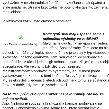
vycházíme v mezinárodních žebříčcích vzdělanosti tak špatně a
stále upadáme. Strašně brzo zabíjíme potenciální talenty, zejména
mezi chlapci.“
V rozhovoru zazní i tyto otázky a odpovědi:
Kolik typů škol mají úspěšné země s
nejlepšími výsledky ve vzdělání?
Maximálně dva tři. Ty nejlepší i jen jeden.
Petr Matějů (cs.wikipedia.org)
jsou třeba Spojené státy. Tam jdete na hig
school. Ta může být lepší, nebo horší, ale je to stejný typ všeobecn
školy stylu našeho gymnázia. Tam jsou všichni do sedmnácti či
osmnácti let. V rámci jedné high school se samozřejmě mohou obje
specializace. Ale ve chvíli, kdy děti procházejí jedním
mainstreamovým vzdělávacím systémem, jsou ti horší pořád
vystavováni konkurenci s těmi lepšími. To zvyšuje motivaci a soutě
My selekcí děti v jedenácti letech odsoudíme k tomu, že zůstanou 
úrovni v době, kdy jsme je „vyselektovali“.
Na to tlačí průmyslový charakter naší ekonomiky. Stesky, že
nejsou svářeči.
Ano. Nejhorší je současná krátkozraká kampaň podnikatelů na
podporu učňovského školství. Mimo jiné i proto vycházíme v