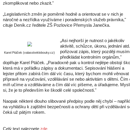
zkomplikovat nebo zkazit."
„Legislativních změn je poměrně hodně a orientovat se v nich je
náročné a nezřídka využíváme i poradenských služeb právníka,"
cituje Deník.cz ředitele ZŠ Pozlovice Přemysla Janečka.
„Asi nejhorší je nutnost o jakékoliv
aktivitě, schůzce, úkonu, jednání atd.
pořizovat zápis, který později musí
Karel Ptáček (valasskeklobouky.cz)
předkládat kontrolním orgánům,"
doplňuje Karel Ptáček. „Paradoxně pak u kontrol nejlépe obstojí ško
která má v pořádku zápisy a dokumentaci. Sepisování hlášení a
lejster přitom zabírá čím dál víc času, který bychom mohli věnovat
přípravě na vyučování, vzdělávání se nebo aktivitám s dětmi. Čím 
míň učíme a vzděláváme a čím dál víc píšeme, a úřadujeme. Mys
si, že je to především ke škodě celé společnosti."
Naopak některé dlouho slibované předpisy podle něj chybí – napřík
na vyhlášku k zajištění bezpečnosti a ochrany dětí při vzdělávání s
čeká už pátým rokem.
Celý text naleznete
zde