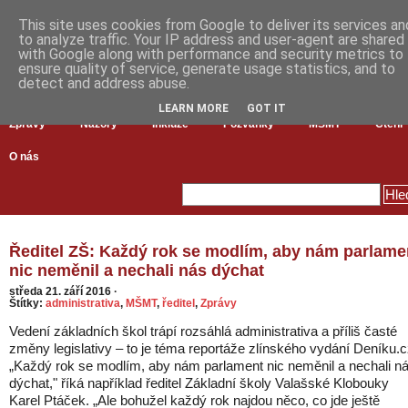
This site uses cookies from Google to deliver its services an
to analyze traffic. Your IP address and user-agent are shared
with Google along with performance and security metrics to
ensure quality of service, generate usage statistics, and to
detect and address abuse.
LEARN MORE
GOT IT
Zprávy
Názory
Inkluze
Pozvánky
MŠMT
Čtení
O nás
Ředitel ZŠ: Každý rok se modlím, aby nám parlame
nic neměnil a nechali nás dýchat
středa 21. září 2016
·
Štítky:
administrativa
,
MŠMT
,
ředitel
,
Zprávy
Vedení základních škol trápí rozsáhlá administrativa a příliš časté
změny legislativy – to je téma reportáže zlínského vydání Deníku.c
„Každý rok se modlím, aby nám parlament nic neměnil a nechali n
dýchat," říká například ředitel Základní školy Valašské Klobouky
Karel Ptáček. „Ale bohužel každý rok najdou něco, co jde ještě