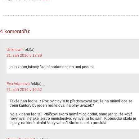
4 komentářů:
Unknown
řekl(a)...
21. září 2016 v 12:39
jo to znám,takový školní parlament ten umí podusit
Eva Adamová
řekl(a)...
21. září 2016 v 16:52
Takže pan ředitel z Pozlovic by si to představoval tak, že na málotřídce se
třemi kantory by jeden řediteloval na plný úvazek?
No a k panu řediteli Ptáčkovi skoro nemám co dodat, snad jen to, že když
nevymyslí nějaké lejstro ministerstvo, vymyslí si ho sám, Kloboucká škola je
lejstry, na které okolní školy valí oči široko daleko proslulá.