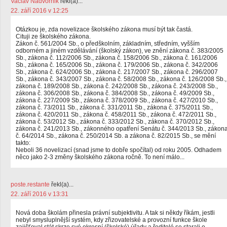
Vaclav Nadvornik
řekl(a)...
22. září 2016 v 12:25
Otázkou je, zda novelizace školského zákona musí být tak častá.
Cituji ze školského zákona.
Zákon č. 561/2004 Sb., o předškolním, základním, středním, vyšším
odborném a jiném vzdělávání (školský zákon), ve znění zákona č. 383/2005
Sb., zákona č. 112/2006 Sb., zákona č. 158/2006 Sb., zákona č. 161/2006
Sb., zákona č. 165/2006 Sb., zákona č. 179/2006 Sb., zákona č. 342/2006
Sb., zákona č. 624/2006 Sb., zákona č. 217/2007 Sb., zákona č. 296/2007
Sb., zákona č. 343/2007 Sb., zákona č. 58/2008 Sb., zákona č. 126/2008 Sb.,
zákona č. 189/2008 Sb., zákona č. 242/2008 Sb., zákona č. 243/2008 Sb.,
zákona č. 306/2008 Sb., zákona č. 384/2008 Sb., zákona č. 49/2009 Sb.,
zákona č. 227/2009 Sb., zákona č. 378/2009 Sb., zákona č. 427/2010 Sb.,
zákona č. 73/2011 Sb., zákona č. 331/2011 Sb., zákona č. 375/2011 Sb.,
zákona č. 420/2011 Sb., zákona č. 458/2011 Sb., zákona č. 472/2011 Sb.,
zákona č. 53/2012 Sb., zákona č. 333/2012 Sb., zákona č. 370/2012 Sb.,
zákona č. 241/2013 Sb., zákonného opatření Senátu č. 344/2013 Sb., zákon
č. 64/2014 Sb., zákona č. 250/2014 Sb. a zákona č. 82/2015 Sb., se mění
takto:
Neboli 36 novelizací (snad jsme to dobře spočítal) od roku 2005. Odhadem
něco jako 2-3 změny školského zákona ročně. To není málo...
poste.restante
řekl(a)...
22. září 2016 v 13:31
Nová doba školám přinesla právní subjektivitu. A tak si někdy říkám, jestli
nebyl smysluplnější systém, kdy zřizovatelské a provozní funkce škole