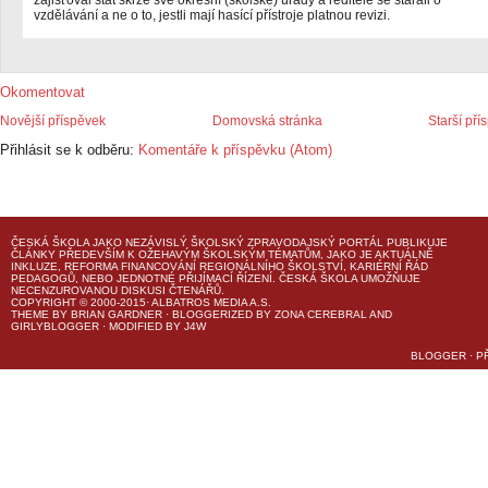
zajišťoval stát skrze své okresní (školské) úřady a ředitelé se starali o
vzdělávání a ne o to, jestli mají hasící přístroje platnou revizi.
Okomentovat
Novější příspěvek
Domovská stránka
Starší pří
Přihlásit se k odběru:
Komentáře k příspěvku (Atom)
ČESKÁ ŠKOLA
JAKO NEZÁVISLÝ ŠKOLSKÝ ZPRAVODAJSKÝ PORTÁL PUBLIKUJE
ČLÁNKY PŘEDEVŠÍM K OŽEHAVÝM ŠKOLSKÝM TÉMATŮM, JAKO JE AKTUÁLNĚ
INKLUZE, REFORMA FINANCOVÁNÍ REGIONÁLNÍHO ŠKOLSTVÍ, KARIÉRNÍ ŘÁD
PEDAGOGŮ, NEBO JEDNOTNÉ PŘIJÍMACÍ ŘÍZENÍ.
ČESKÁ ŠKOLA
UMOŽŇUJE
NECENZUROVANOU DISKUSI ČTENÁŘŮ.
COPYRIGHT © 2000-2015· ALBATROS MEDIA A.S.
THEME
BY
BRIAN GARDNER
· BLOGGERIZED BY
ZONA CEREBRAL
AND
GIRLYBLOGGER
· MODIFIED BY
J4W
BLOGGER
·
P