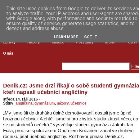
This site uses cookies from Google to deliver its services an
to analyze traffic. Your IP address and user-agent are shared
with Google along with performance and security metrics to
ensure quality of service, generate usage statistics, and to
detect and address abuse.
LEARN MORE
GOT IT
Zprávy
Názory
Inkluze
Pozvánky
MŠMT
Čtení
O nás
Deník.cz: Jsme drzí říkají o sobě studenti gymnázia
kteří napsali učebnici angličtiny
středa 14. září 2016
·
Štítky:
angličtina
,
gymnázium
,
názory
,
učebnice
„My jsme šli do druháku úplně demotivovaní, dostali jsme úplně
hroznou učebnici. A chtěli jsme si pro zbytek studia zkusit něco, co
se od studentů nečeká,“ vysvětluje student gymnázia Jakub Jan
Fiala, proč se spolužákem Ondřejem Kočanem začal ve druhém
ročníku psát učebnici angličtiny. Rozhovor přináší Deník.cz.