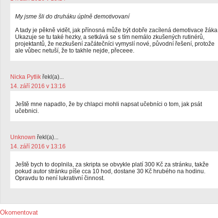
My jsme šli do druháku úplně demotivovaní
A tady je pěkně vidět, jak přínosná může být dobře zacílená demotivace žáka
Ukazuje se tu také hezky, a setkává se s tím nemálo zkušených rutinérů,
projektantů, že nezkušení začátečníci vymyslí nové, původní řešení, protože
ale vůbec netuší, že to takhle nejde, přeceee.
Nicka Pytlik
řekl(a)...
14. září 2016 v 13:16
Ještě mne napadlo, že by chlapci mohli napsat učebníci o tom, jak psát
učebnici.
Unknown
řekl(a)...
14. září 2016 v 13:16
Ještě bych to doplnila, za skripta se obvykle platí 300 Kč za stránku, takže
pokud autor stránku píše cca 10 hod, dostane 30 Kč hrubého na hodinu.
Opravdu to není lukrativní činnost.
Okomentovat