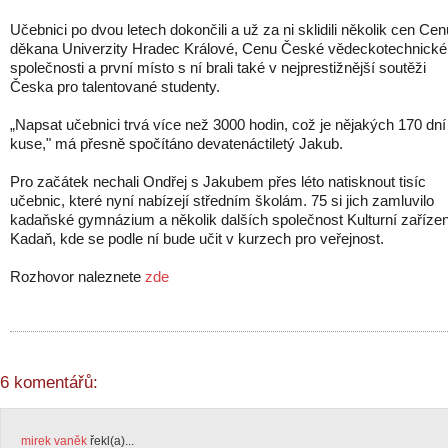
Učebnici po dvou letech dokončili a už za ni sklidili několik cen Cen
děkana Univerzity Hradec Králové, Cenu České vědeckotechnické
společnosti a první místo s ní brali také v nejprestižnější soutěži
Česka pro talentované studenty.
„Napsat učebnici trvá více než 3000 hodin, což je nějakých 170 dní
kuse," má přesně spočítáno devatenáctiletý Jakub.
Pro začátek nechali Ondřej s Jakubem přes léto natisknout tisíc
učebnic, které nyní nabízejí středním školám. 75 si jich zamluvilo
kadaňské gymnázium a několik dalších společnost Kulturní zařízen
Kadaň, kde se podle ní bude učit v kurzech pro veřejnost.
Rozhovor naleznete
zde
6 komentářů:
mirek vaněk
řekl(a)...