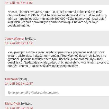
14. září 2016 v 11:07
Napsat učebnici trvá 3000 hodin. Je to jistě odborná práce takže to můžu
ohodnotit snad 200Kč/h. Tolik bere u nás na dědině dlaždič. Takže autoři by
měli za napsání obdržet minimálně 600 000Kč. Zajímalo by mě, jestli autoři
kvalitních učebnic opravdu tyto peníze dostávají. Obávám se, že to je
podstatně méně.
Janek Wagner
řekl(a)...
14. září 2016 v 11:12
Psal jsem jen skripta a jednu učebnici jsem zcela přepracovával pro nové
vydání, takže vlastní zkušenost nemám. Před více než deseti lety kolega na
gymnáziu psal tuším v tříčlenném týmu učebnici a honorář měl být v řádu
desetitisíců. Nakladatelství ale zadalo práci na učebnici více týmům a vyšlo t
bohužel jinému... Tak se snižují v kapitalismu náklady.
Unknown
řekl(a)...
14. září 2016 v 12:47
Tento komentář byl odstraněn autorem.
Nicka Pytlik
řekl(a)...
14. září 2016 v 13:14